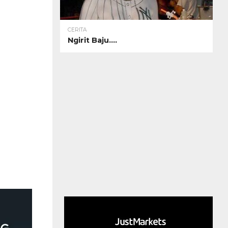
CERITA
Ngirit Baju….