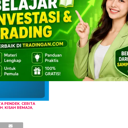
TA PENDEK
,
CERITA
AH
,
KISAH REMAJA
,