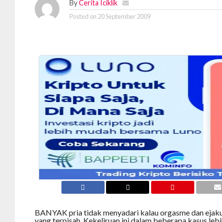
By
Cerita Iciklik
Posted on
20 September 2009
BANYAK pria tidak menyadari kalau orgasme dan ejaku
yang terpisah. Kekeliruan ini dalam beberapa kasus leb