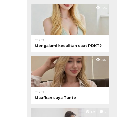
226
CERITA
Mengalami kesulitan saat PDKT?
207
CERITA
Maafkan saya Tante
193
2