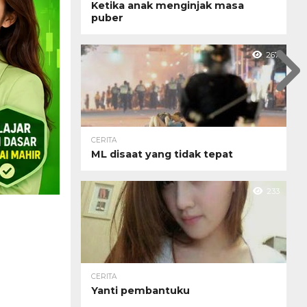
Ketika anak menginjak masa
puber
267
CERITA
ML disaat yang tidak tepat
233
CERITA
Yanti pembantuku