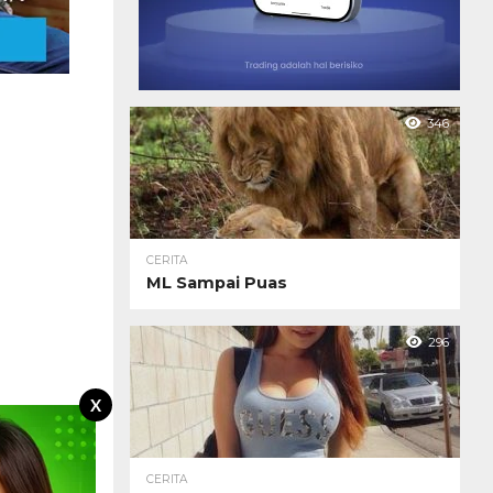
346
CERITA
ML Sampai Puas
296
X
CERITA