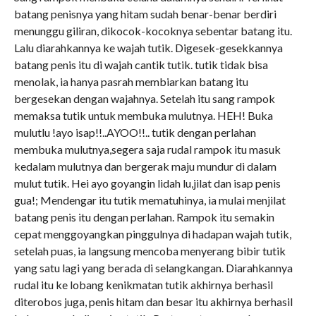
batang penisnya yang hitam sudah benar-benar berdiri
menunggu giliran, dikocok-kocoknya sebentar batang itu.
Lalu diarahkannya ke wajah tutik. Digesek-gesekkannya
batang penis itu di wajah cantik tutik. tutik tidak bisa
menolak, ia hanya pasrah membiarkan batang itu
bergesekan dengan wajahnya. Setelah itu sang rampok
memaksa tutik untuk membuka mulutnya. HEH! Buka
mulutlu !ayo isap!!..AYOO!!.. tutik dengan perlahan
membuka mulutnya,segera saja rudal rampok itu masuk
kedalam mulutnya dan bergerak maju mundur di dalam
mulut tutik. Hei ayo goyangin lidah lu,jilat dan isap penis
gua!; Mendengar itu tutik mematuhinya, ia mulai menjilat
batang penis itu dengan perlahan. Rampok itu semakin
cepat menggoyangkan pinggulnya di hadapan wajah tutik,
setelah puas, ia langsung mencoba menyerang bibir tutik
yang satu lagi yang berada di selangkangan. Diarahkannya
rudal itu ke lobang kenikmatan tutik akhirnya berhasil
diterobos juga, penis hitam dan besar itu akhirnya berhasil