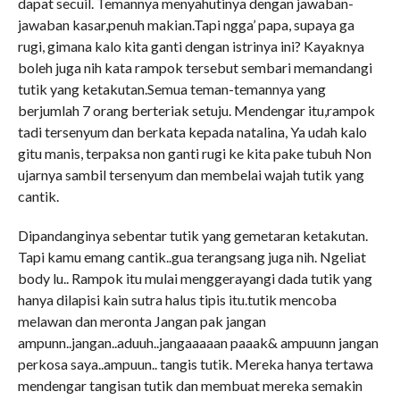
dapat secuil. Temannya menyahutinya dengan jawaban-
jawaban kasar,penuh makian.Tapi ngga’ papa, supaya ga
rugi, gimana kalo kita ganti dengan istrinya ini? Kayaknya
boleh juga nih kata rampok tersebut sembari memandangi
tutik yang ketakutan.Semua teman-temannya yang
berjumlah 7 orang berteriak setuju. Mendengar itu,rampok
tadi tersenyum dan berkata kepada natalina, Ya udah kalo
gitu manis, terpaksa non ganti rugi ke kita pake tubuh Non
ujarnya sambil tersenyum dan membelai wajah tutik yang
cantik.
Dipandanginya sebentar tutik yang gemetaran ketakutan.
Tapi kamu emang cantik..gua terangsang juga nih. Ngeliat
body lu.. Rampok itu mulai menggerayangi dada tutik yang
hanya dilapisi kain sutra halus tipis itu.tutik mencoba
melawan dan meronta Jangan pak jangan
ampunn..jangan..aduuh..jangaaaaan paaak& ampuunn jangan
perkosa saya..ampuun.. tangis tutik. Mereka hanya tertawa
mendengar tangisan tutik dan membuat mereka semakin