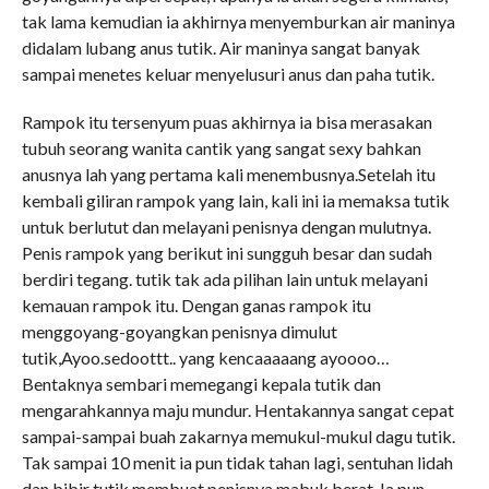
tak lama kemudian ia akhirnya menyemburkan air maninya
didalam lubang anus tutik. Air maninya sangat banyak
sampai menetes keluar menyelusuri anus dan paha tutik.
Rampok itu tersenyum puas akhirnya ia bisa merasakan
tubuh seorang wanita cantik yang sangat sexy bahkan
anusnya lah yang pertama kali menembusnya.Setelah itu
kembali giliran rampok yang lain, kali ini ia memaksa tutik
untuk berlutut dan melayani penisnya dengan mulutnya.
Penis rampok yang berikut ini sungguh besar dan sudah
berdiri tegang. tutik tak ada pilihan lain untuk melayani
kemauan rampok itu. Dengan ganas rampok itu
menggoyang-goyangkan penisnya dimulut
tutik,Ayoo.sedoottt.. yang kencaaaaang ayoooo…
Bentaknya sembari memegangi kepala tutik dan
mengarahkannya maju mundur. Hentakannya sangat cepat
sampai-sampai buah zakarnya memukul-mukul dagu tutik.
Tak sampai 10 menit ia pun tidak tahan lagi, sentuhan lidah
dan bibir tutik membuat penisnya mabuk berat. Ia pun