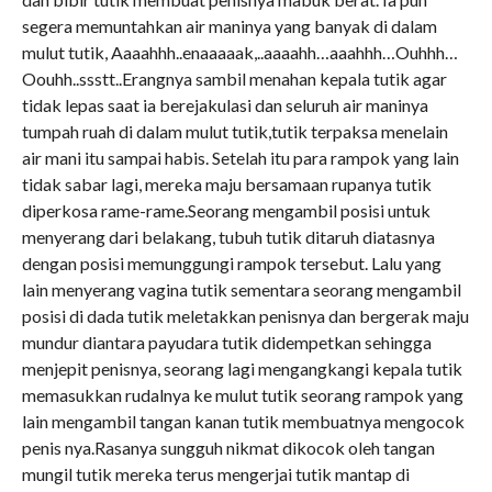
segera memuntahkan air maninya yang banyak di dalam
mulut tutik, Aaaahhh..enaaaaak,..aaaahh…aaahhh…Ouhhh…
Oouhh..ssstt..Erangnya sambil menahan kepala tutik agar
tidak lepas saat ia berejakulasi dan seluruh air maninya
tumpah ruah di dalam mulut tutik,tutik terpaksa menelain
air mani itu sampai habis. Setelah itu para rampok yang lain
tidak sabar lagi, mereka maju bersamaan rupanya tutik
diperkosa rame-rame.Seorang mengambil posisi untuk
menyerang dari belakang, tubuh tutik ditaruh diatasnya
dengan posisi memunggungi rampok tersebut. Lalu yang
lain menyerang vagina tutik sementara seorang mengambil
posisi di dada tutik meletakkan penisnya dan bergerak maju
mundur diantara payudara tutik didempetkan sehingga
menjepit penisnya, seorang lagi mengangkangi kepala tutik
memasukkan rudalnya ke mulut tutik seorang rampok yang
lain mengambil tangan kanan tutik membuatnya mengocok
penis nya.Rasanya sungguh nikmat dikocok oleh tangan
mungil tutik mereka terus mengerjai tutik mantap di