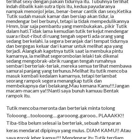
terlihat sexy dengan pakain tidurnya itu. Tubuhnya terlihat
indah dibalik kain sutra tipis itu, kedua payudaranya
nampak menonjol jelas, benar-benar cantik dan sexy,Ketika
Tutik sudah masuk kamar dan bersiap akan tidur, ia
mendengar bel berbunyi, tetapi ia tidak mempedulikannya
Hmm, biar saja pembantu yang membukakan.. pikir Tutik
dalam hati.Tidak lama kemudian tutik terkejut mendengar
suara ribut-ribut di ruang tengah seperti ada orang yang
sedang berkelahi. Ia segera beranjak dari tempat tidurnya
dan bergegas keluar dari kamar untuk melihat apa yang
terjadi. Alangkah kagetnya tutik saat ia membuka pintu
kamarnya, ia melihat segerombolan lelaki tak dikenal
sedang mengobrak-abrik ruangan tengah rumahnya
sembari berteriak-teriak, mereka semua terlihat membawa
samurai panjang yang terhunus.Melihat itu tutik mencoba
masuk kembali kedalam kamarnya, tetapi terlambat
seorang rampok segera menangkap tutik dan
membekapnya dari belakang,Mau kemana Kamu!!!Jangan
macam-macam ya!!Nanti saya bunuh kamuuu Bentak
rampok itu.
Tutik mencoba meronta dan berteriak minta tolong
Tolooong…toolooong….garooong..garooo.. PLAAAKK!!
Tiba-tiba belum selesai ia berteriak, sebuah tamparan
keras mendarat dipipinya yang mulus. DIAM KAMU!! Atau
saya gorok leher kamuu!!! Mendengar itu Tutik terdiam