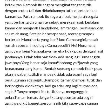
ketakutan. Rampok itu segera mengikat tangan tutik
dengan seutas tali dan didudukannya tutik dilantai dekat
kamarnya. Para rampok itu segera sibuk menjarah segala
yang berharga di rumah tersebut, mereka masuk kedalam
kamar dan menjarah Handphone, jam tangan , perhiasan, dan
sejumlah uang. Setelah beberapa saat, seorang rampok
berteriak,Mana harta yang laen? koq Cuma segini, masak
rumah sebesar ini duitnya Cuma secuil?? Hei Non, mana
uang yang laen?Nampaknya mereka tidak puas dengan hasil
jarahannya.Tidak tahu pak.tidak ada uang lagiCuma segitu..
jawabnya.Yang benar saja kamu!!bohong ya!!jawab yang
benar,mana uang kamu!,Bentak seorang rampok tidak puas
akan jawaban tutik.Benar paak tidak ada suami saya lagi
pergi..cuman ada segitu..Rampok itu menghampiri tutik dan
berjongkok didekatnya.Jadi ga ada uang lagi?cuman ada
segini? Tanya rampok itu. tutik hanya mengangguk
pelan.Teman-teman, denger!katanya cuman ada segini
uangnya dikit banget..percuma nih kita cape-cape cuman