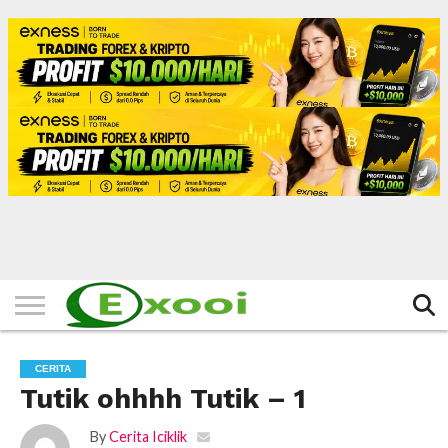
HOME
FILTER
BERITA
BIODATA
CERITA
CERPEN
EKSKLUSIF
FOTO
VIDEO
TIPS
MORE
CERITA
Tutik ohhhh Tutik – 1
By
Cerita Iciklik