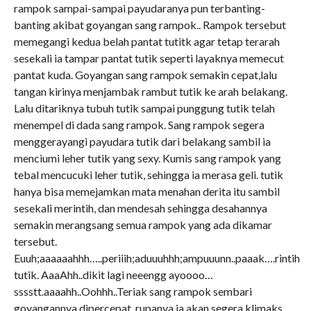
rampok sampai-sampai payudaranya pun terbanting-
banting akibat goyangan sang rampok.. Rampok tersebut
memegangi kedua belah pantat tutitk agar tetap terarah
sesekali ia tampar pantat tutik seperti layaknya memecut
pantat kuda. Goyangan sang rampok semakin cepat,lalu
tangan kirinya menjambak rambut tutik ke arah belakang.
Lalu ditariknya tubuh tutik sampai punggung tutik telah
menempel di dada sang rampok. Sang rampok segera
menggerayangi payudara tutik dari belakang sambil ia
menciumi leher tutik yang sexy. Kumis sang rampok yang
tebal mencucuki leher tutik, sehingga ia merasa geli. tutik
hanya bisa memejamkan mata menahan derita itu sambil
sesekali merintih, dan mendesah sehingga desahannya
semakin merangsang semua rampok yang ada dikamar
tersebut.
Euuh;aaaaaahhh…..periiih;aduuuhhh;ampuuunn..paaak….rintih
tutik. AaaAhh..dikit lagi neeengg ayoooo…
sssstt.aaaahh..Oohhh..Teriak sang rampok sembari
goyangannya dipercepat, rupanya ia akan segera klimaks,