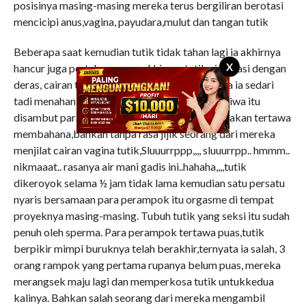
posisinya masing-masing mereka terus bergiliran berotasi
mencicipi anus,vagina, payudara,mulut dan tangan tutik
Beberapa saat kemudian tutik tidak tahan lagi ia akhirnya
X
hancur juga pertahanannya, akhirnya tutik ejakulasi dengan
deras, cairan tutik keluar sangat banyak karena ia sedari
tadi menahan rangsangan yang ia terima.Peristiwa itu
disambut para perampok dengan teriakan-teriakan tertawa
membahana,bahkan tanpa rasa jijik seorang dari mereka
menjilat cairan vagina tutik,Sluuurrppp,,,, sluuurrpp.. hmmm..
nikmaaat.. rasanya air mani gadis ini..hahaha,,,,tutik
dikeroyok selama ½ jam tidak lama kemudian satu persatu
nyaris bersamaan para perampok itu orgasme di tempat
proyeknya masing-masing. Tubuh tutik yang seksi itu sudah
penuh oleh sperma. Para perampok tertawa puas,tutik
berpikir mimpi buruknya telah berakhir,ternyata ia salah, 3
orang rampok yang pertama rupanya belum puas, mereka
merangsek maju lagi dan memperkosa tutik untukkedua
kalinya. Bahkan salah seorang dari mereka mengambil