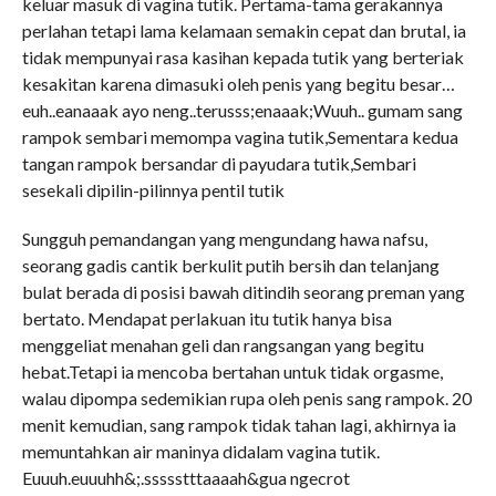
keluar masuk di vagina tutik. Pertama-tama gerakannya
perlahan tetapi lama kelamaan semakin cepat dan brutal, ia
tidak mempunyai rasa kasihan kepada tutik yang berteriak
kesakitan karena dimasuki oleh penis yang begitu besar…
euh..eanaaak ayo neng..terusss;enaaak;Wuuh.. gumam sang
rampok sembari memompa vagina tutik,Sementara kedua
tangan rampok bersandar di payudara tutik,Sembari
sesekali dipilin-pilinnya pentil tutik
Sungguh pemandangan yang mengundang hawa nafsu,
seorang gadis cantik berkulit putih bersih dan telanjang
bulat berada di posisi bawah ditindih seorang preman yang
bertato. Mendapat perlakuan itu tutik hanya bisa
menggeliat menahan geli dan rangsangan yang begitu
hebat.Tetapi ia mencoba bertahan untuk tidak orgasme,
walau dipompa sedemikian rupa oleh penis sang rampok. 20
menit kemudian, sang rampok tidak tahan lagi, akhirnya ia
memuntahkan air maninya didalam vagina tutik.
Euuuh.euuuhh&;.ssssstttaaaah&gua ngecrot