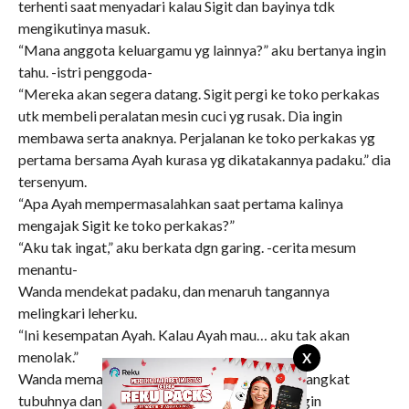
terhenti saat menyadari kalau Sigit dan bayinya tdk
mengikutinya masuk.
“Mana anggota keluargamu yg lainnya?” aku bertanya ingin
tahu. -istri penggoda-
“Mereka akan segera datang. Sigit pergi ke toko perkakas
utk membeli peralatan mesin cuci yg rusak. Dia ingin
membawa serta anaknya. Perjalanan ke toko perkakas yg
pertama bersama Ayah kurasa yg dikatakannya padaku.” dia
tersenyum.
“Apa Ayah mempermasalahkan saat pertama kalinya
mengajak Sigit ke toko perkakas?”
“Aku tak ingat,” aku berkata dgn garing. -cerita mesum
menantu-
Wanda mendekat padaku, dan menaruh tangannya
melingkari leherku.
“Ini kesempatan Ayah. Kalau Ayah mau… aku tak akan
menolak.”
X
Wanda memandangku tepat di mata dan mengangkat
tubuhnya dan menciumku lama dan liar. Aku ingin