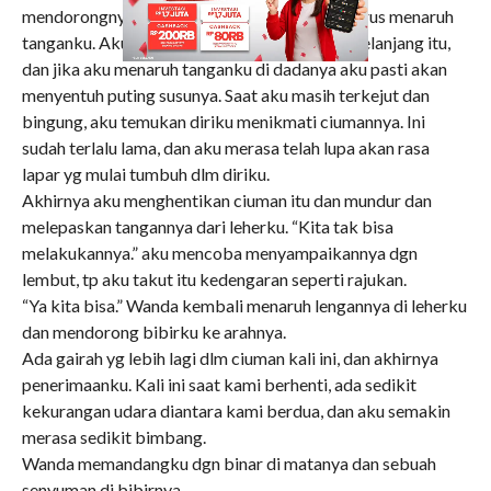
mendorongnya, tp aku tak tahu dimana aku harus menaruh
tanganku. Aku tak mau menyentuh pinggang telanjang itu,
dan jika aku menaruh tanganku di dadanya aku pasti akan
menyentuh puting susunya. Saat aku masih terkejut dan
bingung, aku temukan diriku menikmati ciumannya. Ini
sudah terlalu lama, dan aku merasa telah lupa akan rasa
lapar yg mulai tumbuh dlm diriku.
Akhirnya aku menghentikan ciuman itu dan mundur dan
melepaskan tangannya dari leherku. “Kita tak bisa
melakukannya.” aku mencoba menyampaikannya dgn
lembut, tp aku takut itu kedengaran seperti rajukan.
“Ya kita bisa.” Wanda kembali menaruh lengannya di leherku
dan mendorong bibirku ke arahnya.
Ada gairah yg lebih lagi dlm ciuman kali ini, dan akhirnya
penerimaanku. Kali ini saat kami berhenti, ada sedikit
kekurangan udara diantara kami berdua, dan aku semakin
merasa sedikit bimbang.
Wanda memandangku dgn binar di matanya dan sebuah
senyuman di bibirnya.