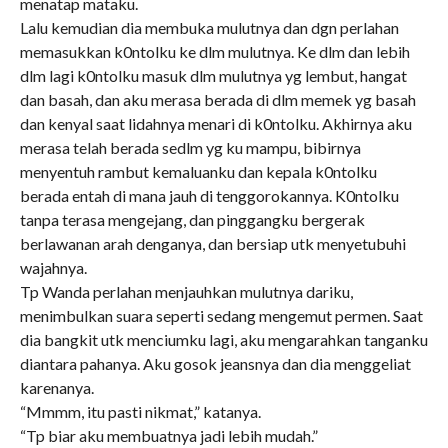
menatap mataku.
Lalu kemudian dia membuka mulutnya dan dgn perlahan
memasukkan k0ntolku ke dlm mulutnya. Ke dlm dan lebih
dlm lagi k0ntolku masuk dlm mulutnya yg lembut, hangat
dan basah, dan aku merasa berada di dlm memek yg basah
dan kenyal saat lidahnya menari di k0ntolku. Akhirnya aku
merasa telah berada sedlm yg ku mampu, bibirnya
menyentuh rambut kemaluanku dan kepala k0ntolku
berada entah di mana jauh di tenggorokannya. K0ntolku
tanpa terasa mengejang, dan pinggangku bergerak
berlawanan arah denganya, dan bersiap utk menyetubuhi
wajahnya.
Tp Wanda perlahan menjauhkan mulutnya dariku,
menimbulkan suara seperti sedang mengemut permen. Saat
dia bangkit utk menciumku lagi, aku mengarahkan tanganku
diantara pahanya. Aku gosok jeansnya dan dia menggeliat
karenanya.
“Mmmm, itu pasti nikmat,” katanya.
“Tp biar aku membuatnya jadi lebih mudah.”