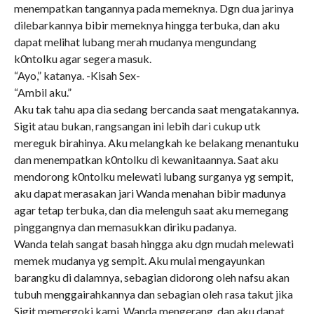
menempatkan tangannya pada memeknya. Dgn dua jarinya
dilebarkannya bibir memeknya hingga terbuka, dan aku
dapat melihat lubang merah mudanya mengundang
k0ntolku agar segera masuk.
“Ayo,” katanya. -Kisah Sex-
“Ambil aku.”
Aku tak tahu apa dia sedang bercanda saat mengatakannya.
Sigit atau bukan, rangsangan ini lebih dari cukup utk
mereguk birahinya. Aku melangkah ke belakang menantuku
dan menempatkan k0ntolku di kewanitaannya. Saat aku
mendorong k0ntolku melewati lubang surganya yg sempit,
aku dapat merasakan jari Wanda menahan bibir madunya
agar tetap terbuka, dan dia melenguh saat aku memegang
pinggangnya dan memasukkan diriku padanya.
Wanda telah sangat basah hingga aku dgn mudah melewati
memek mudanya yg sempit. Aku mulai mengayunkan
barangku di dalamnya, sebagian didorong oleh nafsu akan
tubuh menggairahkannya dan sebagian oleh rasa takut jika
Sigit memergoki kami. Wanda mengerang, dan aku dapat