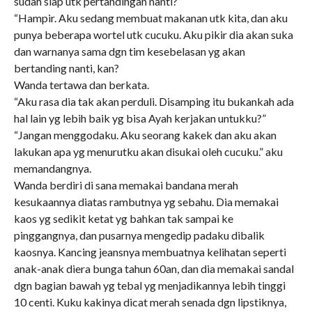
sudah siap utk pertandingan nanti?”
“Hampir. Aku sedang membuat makanan utk kita, dan aku
punya beberapa wortel utk cucuku. Aku pikir dia akan suka
dan warnanya sama dgn tim kesebelasan yg akan
bertanding nanti, kan?
Wanda tertawa dan berkata.
“Aku rasa dia tak akan perduli. Disamping itu bukankah ada
hal lain yg lebih baik yg bisa Ayah kerjakan untukku?”
“Jangan menggodaku. Aku seorang kakek dan aku akan
lakukan apa yg menurutku akan disukai oleh cucuku.” aku
memandangnya.
Wanda berdiri di sana memakai bandana merah
kesukaannya diatas rambutnya yg sebahu. Dia memakai
kaos yg sedikit ketat yg bahkan tak sampai ke
pinggangnya, dan pusarnya mengedip padaku dibalik
kaosnya. Kancing jeansnya membuatnya kelihatan seperti
anak-anak diera bunga tahun 60an, dan dia memakai sandal
dgn bagian bawah yg tebal yg menjadikannya lebih tinggi
10 centi. Kuku kakinya dicat merah senada dgn lipstiknya,