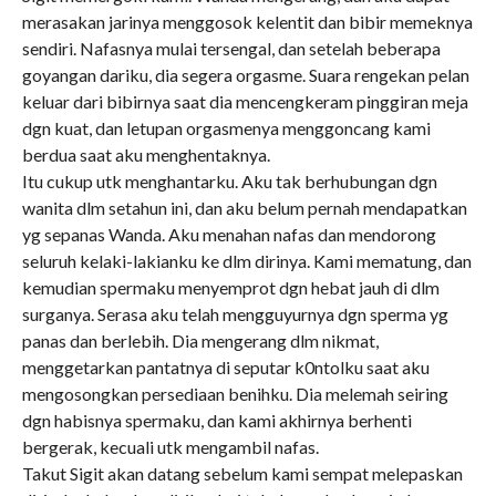
merasakan jarinya menggosok kelentit dan bibir memeknya
sendiri. Nafasnya mulai tersengal, dan setelah beberapa
goyangan dariku, dia segera orgasme. Suara rengekan pelan
keluar dari bibirnya saat dia mencengkeram pinggiran meja
dgn kuat, dan letupan orgasmenya menggoncang kami
berdua saat aku menghentaknya.
Itu cukup utk menghantarku. Aku tak berhubungan dgn
wanita dlm setahun ini, dan aku belum pernah mendapatkan
yg sepanas Wanda. Aku menahan nafas dan mendorong
seluruh kelaki-lakianku ke dlm dirinya. Kami mematung, dan
kemudian spermaku menyemprot dgn hebat jauh di dlm
surganya. Serasa aku telah mengguyurnya dgn sperma yg
panas dan berlebih. Dia mengerang dlm nikmat,
menggetarkan pantatnya di seputar k0ntolku saat aku
mengosongkan persediaan benihku. Dia melemah seiring
dgn habisnya spermaku, dan kami akhirnya berhenti
bergerak, kecuali utk mengambil nafas.
Takut Sigit akan datang sebelum kami sempat melepaskan