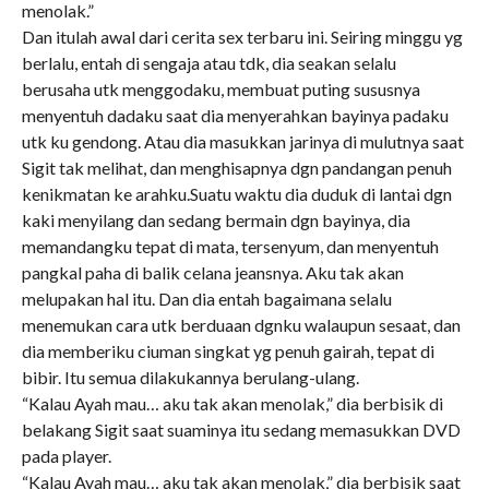
menolak.”
Dan itulah awal dari cerita sex terbaru ini. Seiring minggu yg
berlalu, entah di sengaja atau tdk, dia seakan selalu
berusaha utk menggodaku, membuat puting sususnya
menyentuh dadaku saat dia menyerahkan bayinya padaku
utk ku gendong. Atau dia masukkan jarinya di mulutnya saat
Sigit tak melihat, dan menghisapnya dgn pandangan penuh
kenikmatan ke arahku.Suatu waktu dia duduk di lantai dgn
kaki menyilang dan sedang bermain dgn bayinya, dia
memandangku tepat di mata, tersenyum, dan menyentuh
pangkal paha di balik celana jeansnya. Aku tak akan
melupakan hal itu. Dan dia entah bagaimana selalu
menemukan cara utk berduaan dgnku walaupun sesaat, dan
dia memberiku ciuman singkat yg penuh gairah, tepat di
bibir. Itu semua dilakukannya berulang-ulang.
“Kalau Ayah mau… aku tak akan menolak,” dia berbisik di
belakang Sigit saat suaminya itu sedang memasukkan DVD
pada player.
“Kalau Ayah mau… aku tak akan menolak,” dia berbisik saat