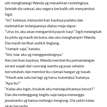
utk menghalangi Wanda yg menaikkan resletingnya.
Setelah dia selesai, aku segera berbalik utk menyambut
Sigit.
“Ini,” katanya, menyodorkan bayinya padaku dan
meletakkan belanjaannya diatas meja dapur.
“Urus ini, aku akan mengambil popok bayi.” Sigit melangkah
ke pintu yg masih terbuka, dan aku menghampiri Wanda.
Dia masih terlihat sedikit linglung.
“Hampir saja,” kataku.
“Sini, biar aku yg menggendongnya.”
Aku berikan bayinya. Wanda memberiku pemandangan
seraut wajah dari seorang wanita yg puas sehabis
bersetubuh, dan memberiku ciuman hangat yg basah.
“Masih ada satu hal lagi yg harus kuketahui,”katanya.
“Apa itu?”
“Kalau aku ingin, bisakah aku mendapatkannya besok?”
Dan dia melenggang begitu saja tanpa menunggu
jawabanku yg hanya melongo bengong. Dia yakin kalau
akan bersedia