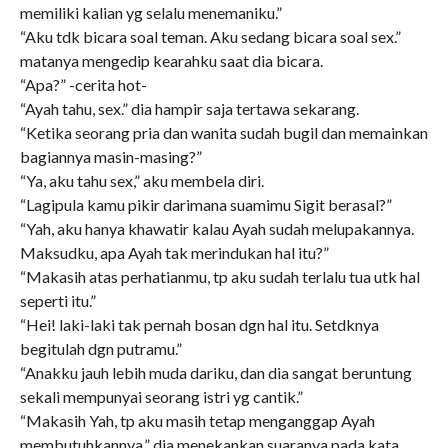
memiliki kalian yg selalu menemaniku.”
“Aku tdk bicara soal teman. Aku sedang bicara soal sex.”
matanya mengedip kearahku saat dia bicara.
“Apa?” -cerita hot-
“Ayah tahu, sex.” dia hampir saja tertawa sekarang.
“Ketika seorang pria dan wanita sudah bugil dan memainkan
bagiannya masin-masing?”
“Ya, aku tahu sex,” aku membela diri.
“Lagipula kamu pikir darimana suamimu Sigit berasal?”
“Yah, aku hanya khawatir kalau Ayah sudah melupakannya.
Maksudku, apa Ayah tak merindukan hal itu?”
“Makasih atas perhatianmu, tp aku sudah terlalu tua utk hal
seperti itu.”
“Hei! laki-laki tak pernah bosan dgn hal itu. Setdknya
begitulah dgn putramu.”
“Anakku jauh lebih muda dariku, dan dia sangat beruntung
sekali mempunyai seorang istri yg cantik.”
“Makasih Yah, tp aku masih tetap menganggap Ayah
membutuhkannya,” dia menekankan suaranya pada kata