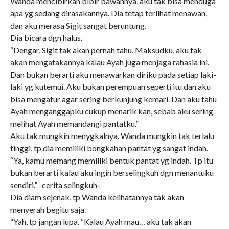
Wanda mencibirkan bibir bawahnya, aku tak bisa menduga
apa yg sedang dirasakannya. Dia tetap terlihat menawan,
dan aku merasa Sigit sangat beruntung.
Dia bicara dgn halus.
“Dengar, Sigit tak akan pernah tahu. Maksudku, aku tak
akan mengatakannya kalau Ayah juga menjaga rahasia ini.
Dan bukan berarti aku menawarkan diriku pada setiap laki-
laki yg kutemui. Aku bukan perempuan seperti itu dan aku
bisa mengatur agar sering berkunjung kemari. Dan aku tahu
Ayah menganggapku cukup menarik kan, sebab aku sering
melihat Ayah memandangi pantatku.”
Aku tak mungkin menygkalnya. Wanda mungkin tak terlalu
tinggi, tp dia memiliki bongkahan pantat yg sangat indah.
“Ya, kamu memang memiliki bentuk pantat yg indah. Tp itu
bukan berarti kalau aku ingin berselingkuh dgn menantuku
sendiri.” -cerita selingkuh-
Dia diam sejenak, tp Wanda kelihatannya tak akan
menyerah begitu saja.
“Yah, tp jangan lupa. “Kalau Ayah mau… aku tak akan