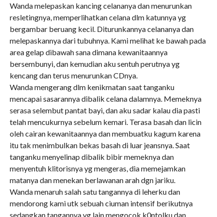
Wanda melepaskan kancing celananya dan menurunkan
resletingnya, memperlihatkan celana dlm katunnya yg
bergambar beruang kecil. Diturunkannya celananya dan
melepaskannya dari tubuhnya. Kami melihat ke bawah pada
area gelap dibawah sana dimana kewanitaannya
bersembunyi, dan kemudian aku sentuh perutnya yg
kencang dan terus menurunkan CDnya.
Wanda mengerang dlm kenikmatan saat tanganku
mencapai sasarannya dibalik celana dalamnya. Memeknya
serasa selembut pantat bayi, dan aku sadar kalau dia pasti
telah mencukurnya sebelum kemari. Terasa basah dan licin
oleh cairan kewanitaannya dan membuatku kagum karena
itu tak menimbulkan bekas basah di luar jeansnya. Saat
tanganku menyelinap dibalik bibir memeknya dan
menyentuh klitorisnya yg mengeras, dia memejamkan
matanya dan menekan berlawanan arah dgn jariku.
Wanda menaruh salah satu tangannya di leherku dan
mendorong kami utk sebuah ciuman intensif berikutnya
sedangkan tangannya yg lain mengocok k0ntolku dan