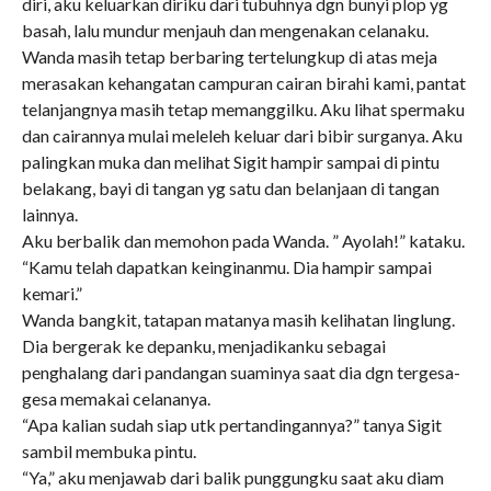
diri, aku keluarkan diriku dari tubuhnya dgn bunyi plop yg
basah, lalu mundur menjauh dan mengenakan celanaku.
Wanda masih tetap berbaring tertelungkup di atas meja
merasakan kehangatan campuran cairan birahi kami, pantat
telanjangnya masih tetap memanggilku. Aku lihat spermaku
dan cairannya mulai meleleh keluar dari bibir surganya. Aku
palingkan muka dan melihat Sigit hampir sampai di pintu
belakang, bayi di tangan yg satu dan belanjaan di tangan
lainnya.
Aku berbalik dan memohon pada Wanda. ” Ayolah!” kataku.
“Kamu telah dapatkan keinginanmu. Dia hampir sampai
kemari.”
Wanda bangkit, tatapan matanya masih kelihatan linglung.
Dia bergerak ke depanku, menjadikanku sebagai
penghalang dari pandangan suaminya saat dia dgn tergesa-
gesa memakai celananya.
“Apa kalian sudah siap utk pertandingannya?” tanya Sigit
sambil membuka pintu.
“Ya,” aku menjawab dari balik punggungku saat aku diam