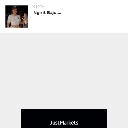
CERITA
Ngirit Baju….