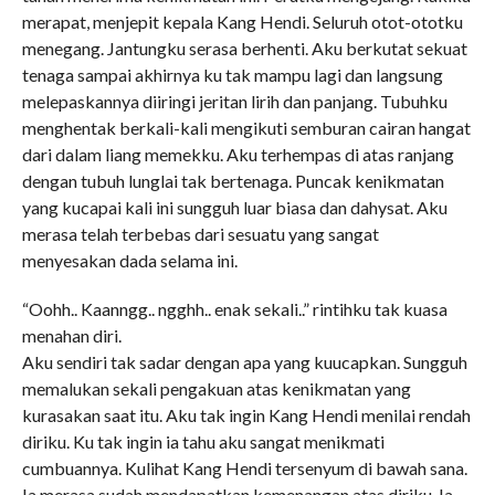
merapat, menjepit kepala Kang Hendi. Seluruh otot-ototku
menegang. Jantungku serasa berhenti. Aku berkutat sekuat
tenaga sampai akhirnya ku tak mampu lagi dan langsung
melepaskannya diiringi jeritan lirih dan panjang. Tubuhku
menghentak berkali-kali mengikuti semburan cairan hangat
dari dalam liang memekku. Aku terhempas di atas ranjang
dengan tubuh lunglai tak bertenaga. Puncak kenikmatan
yang kucapai kali ini sungguh luar biasa dan dahysat. Aku
merasa telah terbebas dari sesuatu yang sangat
menyesakan dada selama ini.
“Oohh.. Kaanngg.. ngghh.. enak sekali..” rintihku tak kuasa
menahan diri.
Aku sendiri tak sadar dengan apa yang kuucapkan. Sungguh
memalukan sekali pengakuan atas kenikmatan yang
kurasakan saat itu. Aku tak ingin Kang Hendi menilai rendah
diriku. Ku tak ingin ia tahu aku sangat menikmati
cumbuannya. Kulihat Kang Hendi tersenyum di bawah sana.
Ia merasa sudah mendapatkan kemenangan atas diriku. Ia