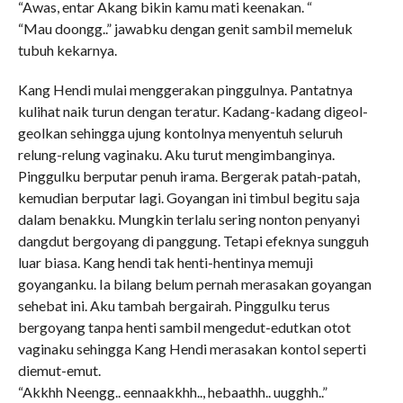
“Awas, entar Akang bikin kamu mati keenakan. “
“Mau doongg..” jawabku dengan genit sambil memeluk
tubuh kekarnya.
Kang Hendi mulai menggerakan pinggulnya. Pantatnya
kulihat naik turun dengan teratur. Kadang-kadang digeol-
geolkan sehingga ujung kontolnya menyentuh seluruh
relung-relung vaginaku. Aku turut mengimbanginya.
Pinggulku berputar penuh irama. Bergerak patah-patah,
kemudian berputar lagi. Goyangan ini timbul begitu saja
dalam benakku. Mungkin terlalu sering nonton penyanyi
dangdut bergoyang di panggung. Tetapi efeknya sungguh
luar biasa. Kang hendi tak henti-hentinya memuji
goyanganku. Ia bilang belum pernah merasakan goyangan
sehebat ini. Aku tambah bergairah. Pinggulku terus
bergoyang tanpa henti sambil mengedut-edutkan otot
vaginaku sehingga Kang Hendi merasakan kontol seperti
diemut-emut.
“Akkhh Neengg.. eennaakkhh.., hebaathh.. uugghh..”