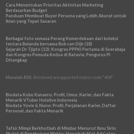
Cara Menentukan Prioritas Aktivitas Marketing
Berdasarkan Budget
Panduan Membuat Buyer Persona yang Lebih Akurat untuk
Iklan yang Tepat Sasaran
Berbagai foto semasa Perang Kemerdekaan dari koleksi
tentara Belanda bernama Bob van Dijk (18)
Sejarah Dr Tjipto (13): Kongres PPPKI Pertama di Soerabaja
dan Kongres Pemuda Kedua di Batavia; Pengurus PI
Ditangkap
Masalah RSS:
Retrieved unsupported status code "404"
Biodata Kobo Kanaeru: Profil, Umur, Karier, dan Fakta
Menarik VTuber Hololive Indonesia
Biodata Yovie & Nuno: Profil, Perjalanan Karier, Daftar
Personel, dan Fakta Menarik
Tafsir Mimpi Berkhutbah di Mimbar Menurut Ibnu Sirin
Shalat di Penghujung Waktu: Haruskah Niat Ada’ atau