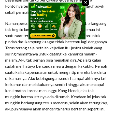
X
kontolnya terlihat keluar masuk memekku. Sungguh asyik
sekali permainan dalam gaya ini.
Namun perselingkuhanku dengan Kang Hendi berlangsung
tak begitu lama. Aku sudah sangat ketakutan semua ini
suatu saat terungkap. Makanya aku memutuskan untuk
pindah dari kampungku agar tidak bertemu lagi dengannya.
Terus terang saja, setelah kejadian itu, justru akulah yang
sering memintanya untuk datang ke kamarku malam-
malam. Aku tak pernah bisa menahan diri. Apalagi kalau
sudah melihatnya bercanda mesra dengan kakakku. Pernah
suatu kali aku penasaran untuk mengintip mereka bercinta
di kamarnya. Aku kebingungan sendiri sampai akhirnya lari
ke kamar dan melakukannya sendiri hingga aku mencapai
kenikmatan karena menunggu Kang Hendi jelas tak
mungkin karena istrinya ada di rumah. Keadaan ini jelas tak
mungkin berlangsung terus menerus, selain akan terungkap,
akupun rasanya akan menderita harus bertahan seperti ini.