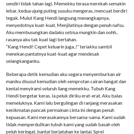
sendiri tidak tahan lagi. Memekku terasa merekah semakin
lebar, kedua ujung puting susuku mengeras, mencuat berdiri
tegak. Mulut Kang Hendi langsung menangkapnya,
menyedotnya kuat-kuat. Menjilatinya dengan penuh nafsu.
Aku membusungkan dadaku sebisa mungkin dan oohh..
rasanya aku tak kuat lagi bertahan.
“Kang Hendi! Cepet keluarin juga..!” teriakku sambil
menekan pantatnya kuat-kuat agar mendesak
selangkanganku.
Beberapa detik kemudian aku segera menyemburkan air
maniku disusul kemudian oleh semprotan cairan hangat dan
kental menyirami seluruh liang memekku. Tubuh Kang
Hendi bergetar keras. Ia peluk diriku erat-erat. Aku balas
memeluknya. Kami lalu bergulingan di ranjang merasakan
kenikmatan puncak permainan cinta ini dengan penuh
kepuasan. Kami merasakannya bersama-sama. Kami sudah
tidak memperdulikan tubuh kami yang sudah basah oleh
peluh keringat, bantal berjatuhan ke lantai. Sprei