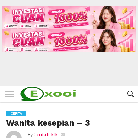
HOME
FILTER
BERITA
BIODATA
CERITA
CERPEN
EKSKLUSIF
FOTO
VIDEO
TIPS
MORE
CERITA
Wanita kesepian – 3
By
Cerita Iciklik