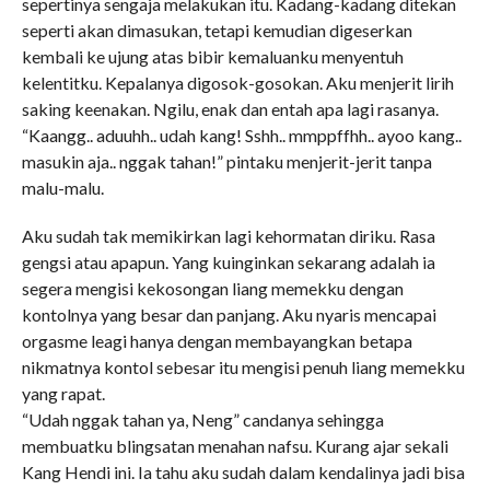
sepertinya sengaja melakukan itu. Kadang-kadang ditekan
seperti akan dimasukan, tetapi kemudian digeserkan
kembali ke ujung atas bibir kemaluanku menyentuh
kelentitku. Kepalanya digosok-gosokan. Aku menjerit lirih
saking keenakan. Ngilu, enak dan entah apa lagi rasanya.
“Kaangg.. aduuhh.. udah kang! Sshh.. mmppffhh.. ayoo kang..
masukin aja.. nggak tahan!” pintaku menjerit-jerit tanpa
malu-malu.
Aku sudah tak memikirkan lagi kehormatan diriku. Rasa
gengsi atau apapun. Yang kuinginkan sekarang adalah ia
segera mengisi kekosongan liang memekku dengan
kontolnya yang besar dan panjang. Aku nyaris mencapai
orgasme leagi hanya dengan membayangkan betapa
nikmatnya kontol sebesar itu mengisi penuh liang memekku
yang rapat.
“Udah nggak tahan ya, Neng” candanya sehingga
membuatku blingsatan menahan nafsu. Kurang ajar sekali
Kang Hendi ini. Ia tahu aku sudah dalam kendalinya jadi bisa