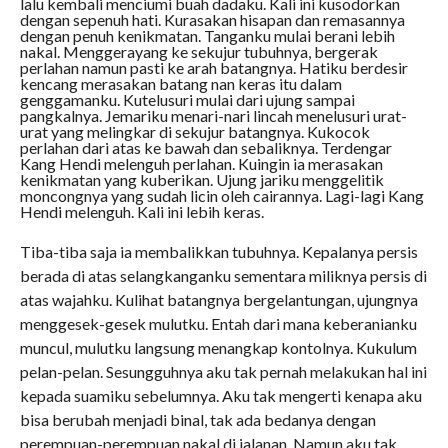
lalu kembali menciumi buah dadaku. Kali ini kusodorkan
dengan sepenuh hati. Kurasakan hisapan dan remasannya
dengan penuh kenikmatan. Tanganku mulai berani lebih
nakal. Menggerayang ke sekujur tubuhnya, bergerak
perlahan namun pasti ke arah batangnya. Hatiku berdesir
kencang merasakan batang nan keras itu dalam
genggamanku. Kutelusuri mulai dari ujung sampai
pangkalnya. Jemariku menari-nari lincah menelusuri urat-
urat yang melingkar di sekujur batangnya. Kukocok
perlahan dari atas ke bawah dan sebaliknya. Terdengar
Kang Hendi melenguh perlahan. Kuingin ia merasakan
kenikmatan yang kuberikan. Ujung jariku menggelitik
moncongnya yang sudah licin oleh cairannya. Lagi-lagi Kang
Hendi melenguh. Kali ini lebih keras.
Tiba-tiba saja ia membalikkan tubuhnya. Kepalanya persis
berada di atas selangkanganku sementara miliknya persis di
atas wajahku. Kulihat batangnya bergelantungan, ujungnya
menggesek-gesek mulutku. Entah dari mana keberanianku
muncul, mulutku langsung menangkap kontolnya. Kukulum
pelan-pelan. Sesungguhnya aku tak pernah melakukan hal ini
kepada suamiku sebelumnya. Aku tak mengerti kenapa aku
bisa berubah menjadi binal, tak ada bedanya dengan
perempuan-perempuan nakal di jalanan. Namun aku tak