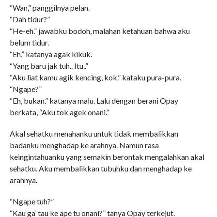
“Wan,” panggilnya pelan.
“Dah tidur?”
“He-eh.” jawabku bodoh, malahan ketahuan bahwa aku
belum tidur.
“Eh,” katanya agak kikuk.
“Yang baru jak tuh.. Itu..”
“Aku liat kamu agik kencing, kok.” kataku pura-pura.
“Ngape?”
“Eh, bukan.” katanya malu. Lalu dengan berani Opay
berkata, “Aku tok agek onani.”
Akal sehatku menahanku untuk tidak membalikkan
badanku menghadap ke arahnya. Namun rasa
keingintahuanku yang semakin berontak mengalahkan akal
sehatku. Aku membalikkan tubuhku dan menghadap ke
arahnya.
“Ngape tuh?”
“Kau ga’ tau ke ape tu onani?” tanya Opay terkejut.