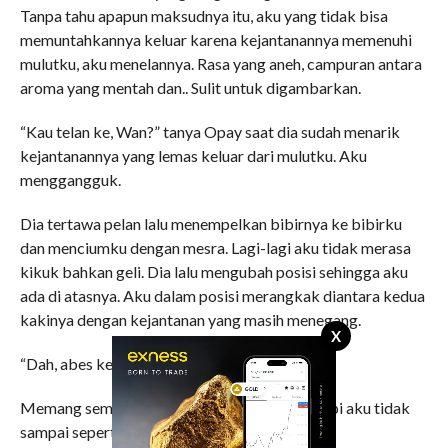
Tanpa tahu apapun maksudnya itu, aku yang tidak bisa
memuntahkannya keluar karena kejantanannya memenuhi
mulutku, aku menelannya. Rasa yang aneh, campuran antara
aroma yang mentah dan.. Sulit untuk digambarkan.
“Kau telan ke, Wan?” tanya Opay saat dia sudah menarik
kejantanannya yang lemas keluar dari mulutku. Aku
menggangguk.
Dia tertawa pelan lalu menempelkan bibirnya ke bibirku
dan menciumku dengan mesra. Lagi-lagi aku tidak merasa
kikuk bahkan geli. Dia lalu mengubah posisi sehingga aku
ada di atasnya. Aku dalam posisi merangkak diantara kedua
kakinya dengan kejantanan yang masih menegang.
X
“Dah, abes ke?” tanyaku bingung.
Memang semua yang terjadi terasa nikmat, tapi aku tidak
sampai seperti Opay tadi.