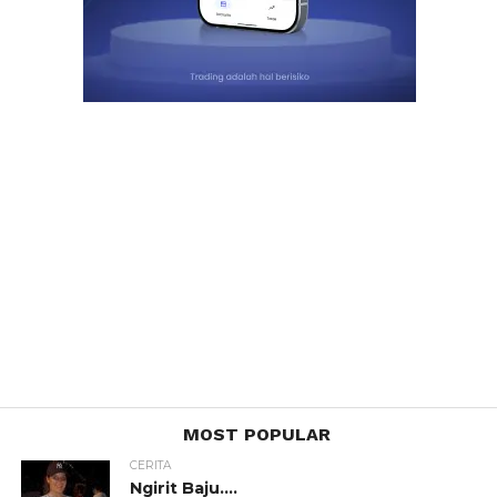
MOST POPULAR
CERITA
Ngirit Baju….