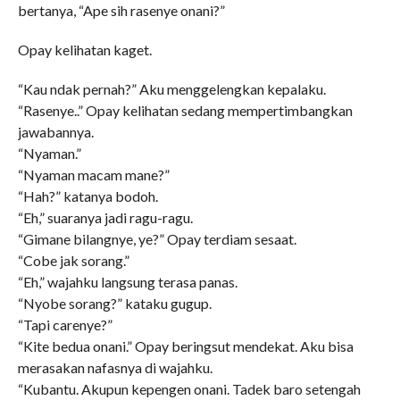
bertanya, “Ape sih rasenye onani?”
Opay kelihatan kaget.
“Kau ndak pernah?” Aku menggelengkan kepalaku.
“Rasenye..” Opay kelihatan sedang mempertimbangkan
jawabannya.
“Nyaman.”
“Nyaman macam mane?”
“Hah?” katanya bodoh.
“Eh,” suaranya jadi ragu-ragu.
“Gimane bilangnye, ye?” Opay terdiam sesaat.
“Cobe jak sorang.”
“Eh,” wajahku langsung terasa panas.
“Nyobe sorang?” kataku gugup.
“Tapi carenye?”
“Kite bedua onani.” Opay beringsut mendekat. Aku bisa
merasakan nafasnya di wajahku.
“Kubantu. Akupun kepengen onani. Tadek baro setengah