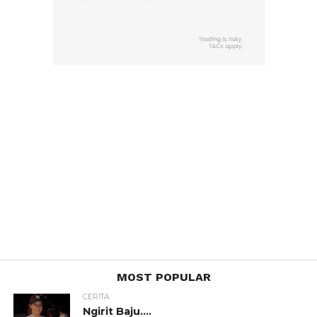
MOST POPULAR
CERITA
Ngirit Baju….