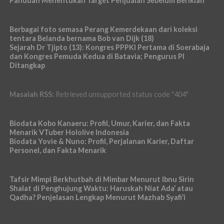
Panduan Menentukan Target Penjualan Sebelum Beriklan
Berbagai foto semasa Perang Kemerdekaan dari koleksi
tentara Belanda bernama Bob van Dijk (18)
Sejarah Dr Tjipto (13): Kongres PPPKI Pertama di Soerabaja
dan Kongres Pemuda Kedua di Batavia; Pengurus PI
Ditangkap
Masalah RSS:
Retrieved unsupported status code "404"
Biodata Kobo Kanaeru: Profil, Umur, Karier, dan Fakta
Menarik VTuber Hololive Indonesia
Biodata Yovie & Nuno: Profil, Perjalanan Karier, Daftar
Personel, dan Fakta Menarik
Tafsir Mimpi Berkhutbah di Mimbar Menurut Ibnu Sirin
Shalat di Penghujung Waktu: Haruskah Niat Ada’ atau
Qadha? Penjelasan Lengkap Menurut Mazhab Syafi’i