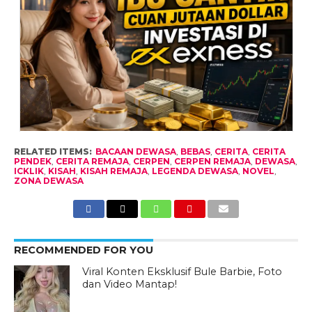
RELATED ITEMS:
BACAAN DEWASA
,
BEBAS
,
CERITA
,
CERITA
PENDEK
,
CERITA REMAJA
,
CERPEN
,
CERPEN REMAJA
,
DEWASA
,
ICKLIK
,
KISAH
,
KISAH REMAJA
,
LEGENDA DEWASA
,
NOVEL
,
ZONA DEWASA
RECOMMENDED FOR YOU
Viral Konten Eksklusif Bule Barbie, Foto
dan Video Mantap!