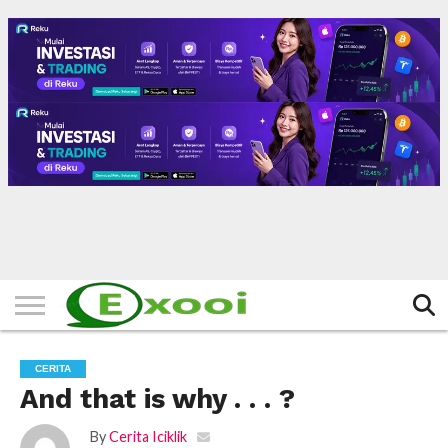
HOME
FILTER
BERITA
BIODATA
CERITA
CERPEN
EKSKLUSIF
FOTO
VIDEO
TIPS
MORE
CERITA
And that is why . . . ?
By
Cerita Iciklik