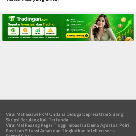
Viral Mahasiswi FKM Undana Diduga Depresi Usai Sidang
Skripsi Berulang Kali Tertunda
Viral Mal Pasang Pagar Tinggi Imbas Isu Demo Agustus, Polri
Pastikan Situasi Aman dan Tingkatkan Intelijen serta