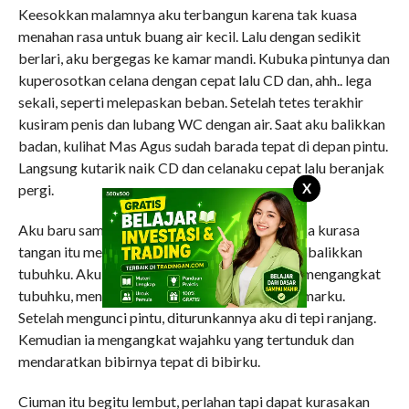
Keesokkan malamnya aku terbangun karena tak kuasa
menahan rasa untuk buang air kecil. Lalu dengan sedikit
berlari, aku bergegas ke kamar mandi. Kubuka pintunya dan
kuperosotkan celana dengan cepat lalu CD dan, ahh.. lega
sekali, seperti melepaskan beban. Setelah tetes terakhir
kusiram penis dan lubang WC dengan air. Saat aku balikkan
badan, kulihat Mas Agus sudah barada tepat di depan pintu.
Langsung kutarik naik CD dan celanaku cepat lalu beranjak
X
pergi.
Aku baru sampai di depan pintu kamarku ketika kurasa
tangan itu menahanku dari belakang. Lalu membalikkan
tubuhku. Aku tertunduk bisu. Lalu tiba-tiba ia mengangkat
tubuhku, menggendongku masuk ke dalam kamarku.
Setelah mengunci pintu, diturunkannya aku di tepi ranjang.
Kemudian ia mengangkat wajahku yang tertunduk dan
mendaratkan bibirnya tepat di bibirku.
Ciuman itu begitu lembut, perlahan tapi dapat kurasakan