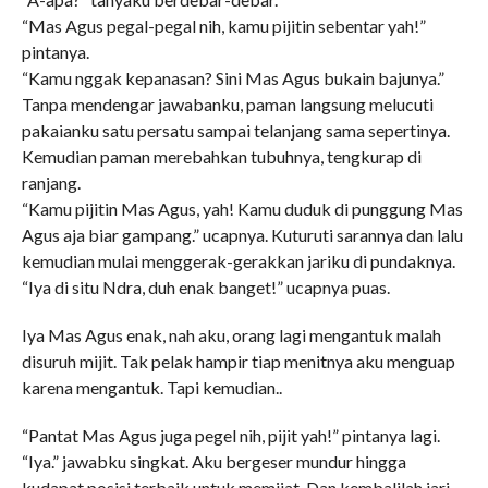
“Mas Agus pegal-pegal nih, kamu pijitin sebentar yah!”
pintanya.
“Kamu nggak kepanasan? Sini Mas Agus bukain bajunya.”
Tanpa mendengar jawabanku, paman langsung melucuti
pakaianku satu persatu sampai telanjang sama sepertinya.
Kemudian paman merebahkan tubuhnya, tengkurap di
ranjang.
“Kamu pijitin Mas Agus, yah! Kamu duduk di punggung Mas
Agus aja biar gampang.” ucapnya. Kuturuti sarannya dan lalu
kemudian mulai menggerak-gerakkan jariku di pundaknya.
“Iya di situ Ndra, duh enak banget!” ucapnya puas.
Iya Mas Agus enak, nah aku, orang lagi mengantuk malah
disuruh mijit. Tak pelak hampir tiap menitnya aku menguap
karena mengantuk. Tapi kemudian..
“Pantat Mas Agus juga pegel nih, pijit yah!” pintanya lagi.
“Iya.” jawabku singkat. Aku bergeser mundur hingga
kudapat posisi terbaik untuk memijat. Dan kembalilah jari-