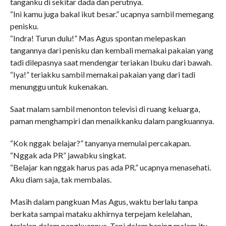
tanganku di sekitar dada dan perutnya.
“Ini kamu juga bakal ikut besar.” ucapnya sambil memegang
penisku.
“Indra! Turun dulu!” Mas Agus spontan melepaskan
tangannya dari penisku dan kembali memakai pakaian yang
tadi dilepasnya saat mendengar teriakan Ibuku dari bawah.
“Iya!” teriakku sambil memakai pakaian yang dari tadi
menunggu untuk kukenakan.
Saat malam sambil menonton televisi di ruang keluarga,
paman menghampiri dan menaikkanku dalam pangkuannya.
“Kok nggak belajar?” tanyanya memulai percakapan.
“Nggak ada PR” jawabku singkat.
“Belajar kan nggak harus pas ada PR.” ucapnya menasehati.
Aku diam saja, tak membalas.
Masih dalam pangkuan Mas Agus, waktu berlalu tanpa
berkata sampai mataku akhirnya terpejam kelelahan,
terlelap dalam pangkuannya. Tapi dalam hening malam itu,