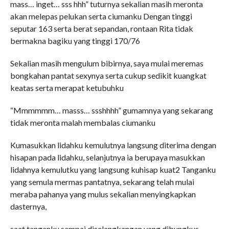
mass… inget… sss hhh” tuturnya sekalian masih meronta
akan melepas pelukan serta ciumanku Dengan tinggi
seputar 163 serta berat sepandan, rontaan Rita tidak
bermakna bagiku yang tinggi 170/76
Sekalian masih mengulum bibirnya, saya mulai meremas
bongkahan pantat sexynya serta cukup sedikit kuangkat
keatas serta merapat ketubuhku
“Mmmmmm… masss… ssshhhh” gumamnya yang sekarang
tidak meronta malah membalas ciumanku
Kumasukkan lidahku kemulutnya langsung diterima dengan
hisapan pada lidahku, selanjutnya ia berupaya masukkan
lidahnya kemulutku yang langsung kuhisap kuat2 Tanganku
yang semula mermas pantatnya, sekarang telah mulai
meraba pahanya yang mulus sekalian menyingkapkan
dasternya,
saat tanganku sampai diselangkangan yang dibungkus