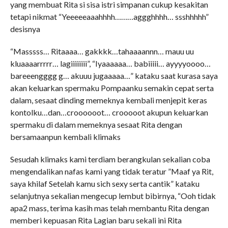
yang membuat Rita si sisa istri simpanan cukup kesakitan
tetapi nikmat “Yeeeeeaaahhhh………aggghhhh… ssshhhhh”
desisnya
“Masssss… Ritaaaa… gakkkk…tahaaaannn… mauu uu
kluaaaarrrrr… lagiiiiiiii”, “Iyaaaaaa… babiiiii… ayyyyoooo…
bareeengggg g… akuuu jugaaaaa…” kataku saat kurasa saya
akan keluarkan spermaku Pompaanku semakin cepat serta
dalam, sesaat dinding memeknya kembali menjepit keras
kontolku…dan…croooooot… crooooot akupun keluarkan
spermaku di dalam memeknya sesaat Rita dengan
bersamaanpun kembali klimaks
Sesudah klimaks kami terdiam berangkulan sekalian coba
mengendalikan nafas kami yang tidak teratur ”Maaf ya Rit,
saya khilaf Setelah kamu sich sexy serta cantik” kataku
selanjutnya sekalian mengecup lembut bibirnya, “Ooh tidak
apa2 mass, terima kasih mas telah membantu Rita dengan
memberi kepuasan Rita Lagian baru sekali ini Rita