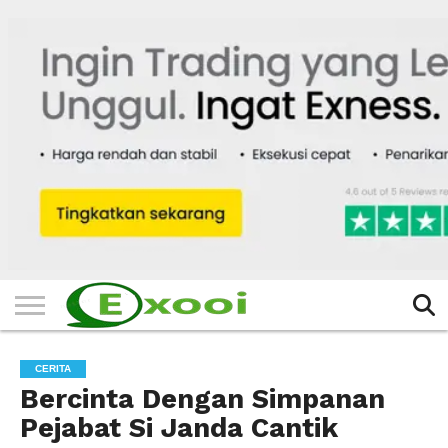
HOME
FILTER
BERITA
BIODATA
CERITA
CERPEN
EKSKLUSIF
FOTO
VIDEO
TIPS
MORE
CERITA
Bercinta Dengan Simpanan
Pejabat Si Janda Cantik