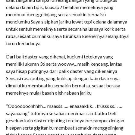
celana dalam tipis, kuusap2 belahan memeknya yang
membuat menggelinjang serta semakin bernafsu
menciumku Saya sisipkan jariku lewat tepi celana dalamnya
untuk sentuh memeknya serta secara halus saya kork serta
raba, sesaat ciumanku saya turunkan kelehernya selanjutnya
turun kedadanya
Dari bali daster yang dikenai, kuciumi teteknya yang
memiliki ukuran 36 serta wooww…masih kencang, lantas
saya hisap putingnya dari balik daster yang dikenainya
Sensasi rasa puting yang kuhisap dengan kain dasternya
dimulutku membuatku semakin bernafsu, sesaat berasa
memeknya mulai basah oleh rabaan jariku
“Oooooooohhhhh… maasss……enaaaakkk… trusss ss… …
sayaaaang” tuturnya sekalian meremas rambutku Geli
gesekan kain daster diputing teteknya bercampur dengan
hisapan serta gigitanku membuat semakin menggelinjang
tidak karuan Secara cepat saya membuka daster yang