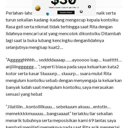
Perlahan-lahan Rita menjilati tangkai kontolku naik serta
turun sekalian kadang-kadang mengecup kepala kontolku
Rasa geli serta nikmat tidak terhingga saat Rita dengan
lidahnya mencari urat yang mencolok dikontolku Ditambah
lagi saat ia buka lubang kencingku denganlidahnya
selanjutnya mengisap kuat2…
“Aggggghhhhh… seddddaaaap……ayooooo isap… kuattttt…
anjiiiingggggg… ”, seperti biasa pada saya keluarkan kata2
kotor serta kasar Sluuuurp… sluuurp… suara mulut Rita
mengulum kontolku sebab dengan menyengaja ia keluarkan
banyak ludah saat mengulum kontolku, saya merasakan
sensasi yang hebat
“Jilatiiiin…kontollllkuuu… sebeluuum akuuu…entotin…
memekkkkmuuuuu…bangsaaaat” teriakku liar sekalian
menarik tubuhnya serta meposisikan kami 69 lantas saya
kembali menjilati memeknya pada saat Rita asik mengerjai