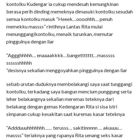
kontolku Kudengar ia cukup mendesah kemungkinan
berasa perih dinding memeknya dimasuki kontolku sesudah
semua kontolku masuk “Heeek…oooohhh… penuh
memekku massss” rintihnya Lantas Rita mulai
menunggangikontolku, menaik turunkan, memutar
pinggulnya dengan liar
“Aggghhhhh… enaaaakkkk…bangettttttt…masssss
sssssshhhhh
“desisnya sekalian menggoyahkan pinggulnya dengan liar
sebab urutan duduknya membelakangi saya saat tunggangi
kontolku, terkadang saya bangun mencium punggung serta
leher belakangnya sekalian meremas teteknya dari
belakang dengan gemas Kedengaran Rita si sisa istri
simpanan cukup kesakitan saat kuremas kasar teteknya
“Addduuuhhhhhhh…… terusss… sakitinnnnn … akuuuu…
massss” teriaknya yang rupanya Rita senang seks kasar