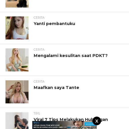
CERITA
Yanti pembantuku
CERITA
Mengalami kesulitan saat PDKT?
CERITA
Maafkan saya Tante
TIPS
Viral 7 Tips Melakukan Hubungan
X
Seks Sehat dan Berkualitas