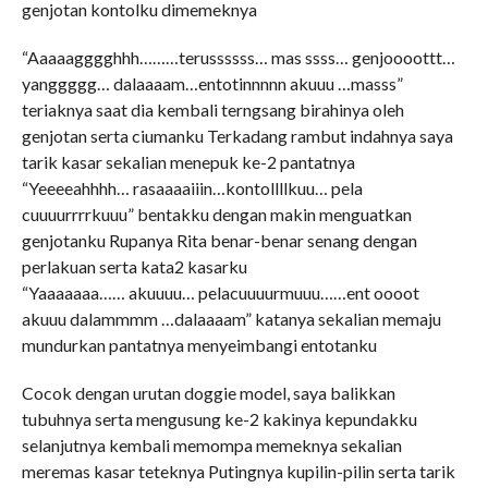
genjotan kontolku dimemeknya
“Aaaaagggghhh………terussssss… mas ssss… genjoooottt…
yanggggg… dalaaaam…entotinnnnn akuuu …masss”
teriaknya saat dia kembali terngsang birahinya oleh
genjotan serta ciumanku Terkadang rambut indahnya saya
tarik kasar sekalian menepuk ke-2 pantatnya
“Yeeeeahhhh… rasaaaaiiin…kontollllkuu… pela
cuuuurrrrkuuu” bentakku dengan makin menguatkan
genjotanku Rupanya Rita benar-benar senang dengan
perlakuan serta kata2 kasarku
“Yaaaaaaa…… akuuuu… pelacuuuurmuuu……ent oooot
akuuu dalammmm …dalaaaam” katanya sekalian memaju
mundurkan pantatnya menyeimbangi entotanku
Cocok dengan urutan doggie model, saya balikkan
tubuhnya serta mengusung ke-2 kakinya kepundakku
selanjutnya kembali memompa memeknya sekalian
meremas kasar teteknya Putingnya kupilin-pilin serta tarik