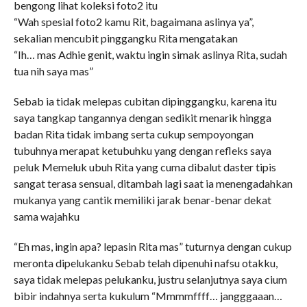
bengong lihat koleksi foto2 itu
“Wah spesial foto2 kamu Rit, bagaimana aslinya ya”,
sekalian mencubit pinggangku Rita mengatakan
“Ih… mas Adhie genit, waktu ingin simak aslinya Rita, sudah
tua nih saya mas”
Sebab ia tidak melepas cubitan dipinggangku, karena itu
saya tangkap tangannya dengan sedikit menarik hingga
badan Rita tidak imbang serta cukup sempoyongan
tubuhnya merapat ketubuhku yang dengan refleks saya
peluk Memeluk ubuh Rita yang cuma dibalut daster tipis
sangat terasa sensual, ditambah lagi saat ia menengadahkan
mukanya yang cantik memiliki jarak benar-benar dekat
sama wajahku
“Eh mas, ingin apa? lepasin Rita mas” tuturnya dengan cukup
meronta dipelukanku Sebab telah dipenuhi nafsu otakku,
saya tidak melepas pelukanku, justru selanjutnya saya cium
bibir indahnya serta kukulum “Mmmmffff… jangggaaan…