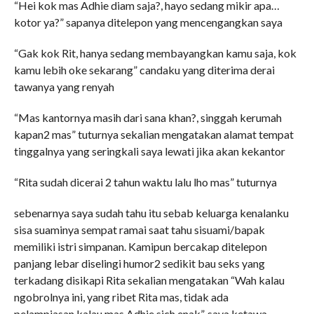
“Hei kok mas Adhie diam saja?, hayo sedang mikir apa…
kotor ya?” sapanya ditelepon yang mencengangkan saya
“Gak kok Rit, hanya sedang membayangkan kamu saja, kok
kamu lebih oke sekarang” candaku yang diterima derai
tawanya yang renyah
“Mas kantornya masih dari sana khan?, singgah kerumah
kapan2 mas” tuturnya sekalian mengatakan alamat tempat
tinggalnya yang seringkali saya lewati jika akan kekantor
“Rita sudah dicerai 2 tahun waktu lalu lho mas” tuturnya
sebenarnya saya sudah tahu itu sebab keluarga kenalanku
sisa suaminya sempat ramai saat tahu sisuami/bapak
memiliki istri simpanan. Kamipun bercakap ditelepon
panjang lebar diselingi humor2 sedikit bau seks yang
terkadang disikapi Rita sekalian mengatakan “Wah kalau
ngobrolnya ini, yang ribet Rita mas, tidak ada
pelampiasan,kalau mas Adhie sich enak”, saya ketawa