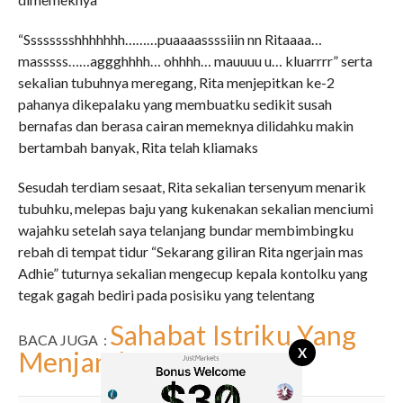
“Sssssssshhhhhhh………puaaaassssiiin nn Ritaaaa…
masssss……aggghhhh… ohhhh… mauuuu u… kluarrrr” serta
sekalian tubuhnya meregang, Rita menjepitkan ke-2
pahanya dikepalaku yang membuatku sedikit susah
bernafas dan berasa cairan memeknya dilidahku makin
bertambah banyak, Rita telah kliamaks
Sesudah terdiam sesaat, Rita sekalian tersenyum menarik
tubuhku, melepas baju yang kukenakan sekalian menciumi
wajahku setelah saya telanjang bundar membimbingku
rebah di tempat tidur “Sekarang giliran Rita ngerjain mas
Adhie” tuturnya sekalian mengecup kepala kontolku yang
tegak gagah bediri pada posisiku yang telentang
Sahabat Istriku Yang
BACA JUGA :
X
Menjanda