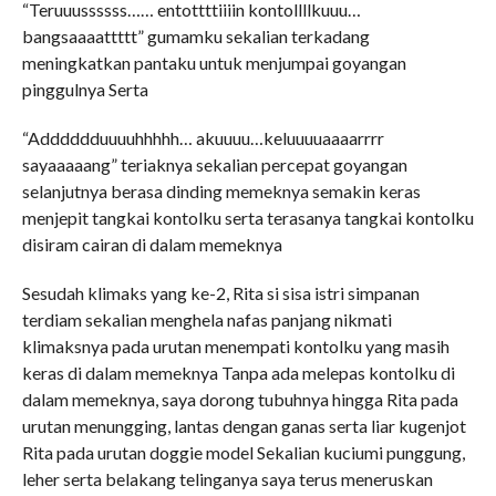
“Teruuussssss…… entottttiiiin kontollllkuuu…
bangsaaaattttt” gumamku sekalian terkadang
meningkatkan pantaku untuk menjumpai goyangan
pinggulnya Serta
“Adddddduuuuhhhhh… akuuuu…keluuuuaaaarrrr
sayaaaaang” teriaknya sekalian percepat goyangan
selanjutnya berasa dinding memeknya semakin keras
menjepit tangkai kontolku serta terasanya tangkai kontolku
disiram cairan di dalam memeknya
Sesudah klimaks yang ke-2, Rita si sisa istri simpanan
terdiam sekalian menghela nafas panjang nikmati
klimaksnya pada urutan menempati kontolku yang masih
keras di dalam memeknya Tanpa ada melepas kontolku di
dalam memeknya, saya dorong tubuhnya hingga Rita pada
urutan menungging, lantas dengan ganas serta liar kugenjot
Rita pada urutan doggie model Sekalian kuciumi punggung,
leher serta belakang telinganya saya terus meneruskan