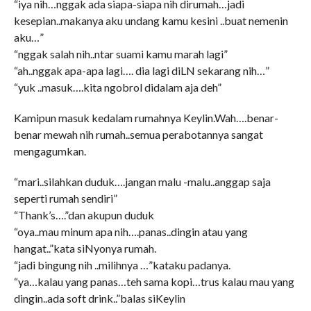
“iya nih…nggak ada siapa-siapa nih dirumah…jadi
kesepian..makanya aku undang kamu kesini ..buat nemenin
aku…”
“nggak salah nih..ntar suami kamu marah lagi”
“ah..nggak apa-apa lagi…. dia lagi diLN sekarang nih…”
“yuk ..masuk….kita ngobrol didalam aja deh”
Kamipun masuk kedalam rumahnya Keylin.Wah….benar-
benar mewah nih rumah..semua perabotannya sangat
mengagumkan.
“mari..silahkan duduk….jangan malu -malu..anggap saja
seperti rumah sendiri”
“Thank’s….”dan akupun duduk
“oya..mau minum apa nih….panas..dingin atau yang
hangat..”kata siNyonya rumah.
“jadi bingung nih ..milihnya …”kataku padanya.
“ya…kalau yang panas…teh sama kopi…trus kalau mau yang
dingin..ada soft drink..”balas siKeylin