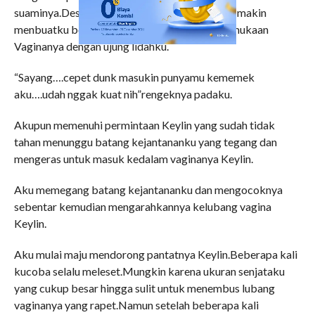
suaminya.Desahan…erangan dan jeritan Keylin makin
menbuatku bersemangat menusuk-nusuk permukaan
Vaginanya dengan ujung lidahku.
“Sayang….cepet dunk masukin punyamu kememek
aku….udah nggak kuat nih”rengeknya padaku.
Akupun memenuhi permintaan Keylin yang sudah tidak
tahan menunggu batang kejantananku yang tegang dan
mengeras untuk masuk kedalam vaginanya Keylin.
Aku memegang batang kejantananku dan mengocoknya
sebentar kemudian mengarahkannya kelubang vagina
Keylin.
Aku mulai maju mendorong pantatnya Keylin.Beberapa kali
kucoba selalu meleset.Mungkin karena ukuran senjataku
yang cukup besar hingga sulit untuk menembus lubang
vaginanya yang rapet.Namun setelah beberapa kali