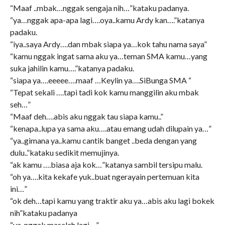
“Maaf ..mbak…nggak sengaja nih…”kataku padanya.
“ya…nggak apa-apa lagi….oya..kamu Ardy kan….”katanya
padaku.
“iya..saya Ardy….dan mbak siapa ya…kok tahu nama saya”
“kamu nggak ingat sama aku ya…teman SMA kamu…yang
suka jahilin kamu….”katanya padaku.
“siapa ya….eeeee….maaf …Keylin ya….SiBunga SMA “
“Tepat sekali ….tapi tadi kok kamu manggilin aku mbak
seh…”
“Maaf deh….abis aku nggak tau siapa kamu..”
“kenapa..lupa ya sama aku….atau emang udah dilupain ya…”
“ya..gimana ya..kamu cantik banget ..beda dengan yang
dulu..”kataku sedikit memujinya.
“ak kamu ….biasa aja kok…”katanya sambil tersipu malu.
“oh ya….kita kekafe yuk..buat ngerayain pertemuan kita
ini…”
“ok deh…tapi kamu yang traktir aku ya…abis aku lagi bokek
nih”kataku padanya
“ya..nggak masalah lagi….”