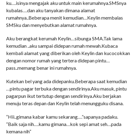
ku….isinya mengajak aku untuk main kerumahnya.SMSnya
kubalas….dan aku tanyakan dimana alamat
rumahnya..Beberapa menit kemudian…Keylin membalas
SMSku dan menyebutkan alamat rumahnya.
Aku berangkat kerumah Keylin…sibunga SMA.Tak lama
kemudian ..aku sampai didepan rumah mewah.Kubaca
kembali alamat yang diberikan oleh Keylin dan kucocokkan
dengan nomor rumah yang tertera didepan pintu…
pass..memang benar ini rumahnya.
Kutekan bel yang ada didepanku.Beberapa saat kemudian
…pintu pagar terbuka dengan sendirinya.Aku masuk, pintu
pagarpun ikut tertutup dengan sendirinya.Aku berjakan
menuju teras depan dan Keylin telah menungguku disana.
“Hii..gimana kabar kamu sekarang….”sapanya padaku.
“Baik saja nih….kamu gimana…kok sepi amat seh…pada
kemana nih”