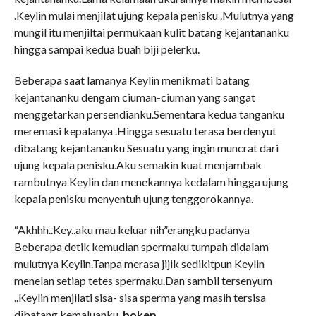
.Keylin mulai menjilat ujung kepala penisku .Mulutnya yang
mungil itu menjiltai permukaan kulit batang kejantananku
hingga sampai kedua buah biji pelerku.
Beberapa saat lamanya Keylin menikmati batang
kejantananku dengam ciuman-ciuman yang sangat
menggetarkan persendianku.Sementara kedua tanganku
meremasi kepalanya .Hingga sesuatu terasa berdenyut
dibatang kejantananku Sesuatu yang ingin muncrat dari
ujung kepala penisku.Aku semakin kuat menjambak
rambutnya Keylin dan menekannya kedalam hingga ujung
kepala penisku menyentuh ujung tenggorokannya.
“Akhhh..Key..aku mau keluar nih”erangku padanya
Beberapa detik kemudian spermaku tumpah didalam
mulutnya Keylin.Tanpa merasa jijik sedikitpun Keylin
menelan setiap tetes spermaku.Dan sambil tersenyum
..Keylin menjilati sisa- sisa sperma yang masih tersisa
dibatang kemaluanku.
bokep