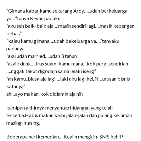
“Gimana kabar kamu sekarang Ardy…..udah berkeluarga
ya…”tanya Keylin padaku.
“aku seh baik-baik aja….masih sendiri lagi….masih kepengen
bebas”
“kalau kamu gimana….udah bekeluarga ya….”tanyaku
padanya.
“aku udah married….udah 3 tahun”
“asyik dunk….trus suami kamu mana…kok pergi sendirian
….nggak takut digodain sama lelaki iseng”
“ah kamu..biasa aja lagi….laki aku lagi keLN…urusan bisnis
katanya”
eh…ayo makan..kok didiamin aja nih”
kamipun akhirnya menyantap hidangan yang telah
tersedia.Habis makan,kami jalan-jalan dan pulang kerumah
masing-masing.
Beberapa hari kemudian….Keylin mengirim SMS keHP