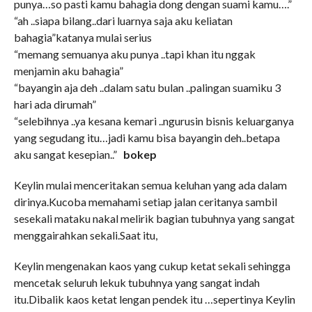
punya…so pasti kamu bahagia dong dengan suami kamu….”
“ah ..siapa bilang..dari luarnya saja aku keliatan
bahagia”katanya mulai serius
“memang semuanya aku punya ..tapi khan itu nggak
menjamin aku bahagia”
“bayangin aja deh ..dalam satu bulan ..palingan suamiku 3
hari ada dirumah”
“selebihnya ..ya kesana kemari ..ngurusin bisnis keluarganya
yang segudang itu…jadi kamu bisa bayangin deh..betapa
aku sangat kesepian..”
bokep
Keylin mulai menceritakan semua keluhan yang ada dalam
dirinya.Kucoba memahami setiap jalan ceritanya sambil
sesekali mataku nakal melirik bagian tubuhnya yang sangat
menggairahkan sekali.Saat itu,
Keylin mengenakan kaos yang cukup ketat sekali sehingga
mencetak seluruh lekuk tubuhnya yang sangat indah
itu.Dibalik kaos ketat lengan pendek itu …sepertinya Keylin