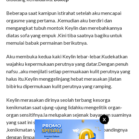
Beberapa saat kamipun istirahat setelah aku mencapai
orgasme yang pertama. .Kemudian aku berdiri dan
mengangkat tubuh montok Keylin dan merebahkannya
diatas sofa yang empuk .Kini tiba saatnya bagiku untuk
memulai babak permainan berikutnya.
Aku membuka kedua kaki Keylin lebar-lebar.Kudekatkan
wajahku kepermukaan perutnya yang datar.Dengan penuh
nafsu ..aku menjilati setiap permuakaan kulit perutnya yang
halus itu.Keylin menggelinjang hebat merasakan jilatan
bibirku dipermukaan kulit perutnya yang ramping.
Keylin merasakan dirinya seolah terbang kesorga
kenikmatan saat ujung-ujung lidahku mengelitik organ-
organ sensitifnya.Ia melupakan sejenak bayangan suaminya
X
yang saat ini sedang berada diluar negri.Baginya
,kenikmatan yang kuberikan padanya tak ada bandingnya
dengan limpahan materi yang diberikan oleh