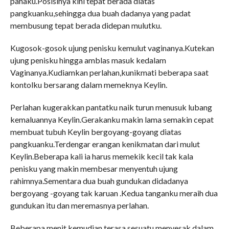
pahaku.Posisinya kini tepat berada diatas
pangkuanku,sehingga dua buah dadanya yang padat
membusung tepat berada didepan mulutku.
Kugosok-gosok ujung penisku kemulut vaginanya.Kutekan
ujung penisku hingga amblas masuk kedalam
Vaginanya.Kudiamkan perlahan,kunikmati beberapa saat
kontolku bersarang dalam memeknya Keylin.
Perlahan kugerakkan pantatku naik turun menusuk lubang
kemaluannya Keylin.Gerakanku makin lama semakin cepat
membuat tubuh Keylin bergoyang-goyang diatas
pangkuanku.Terdengar erangan kenikmatan dari mulut
Keylin.Beberapa kali ia harus memekik kecil tak kala
penisku yang makin membesar menyentuh ujung
rahimnya.Sementara dua buah gundukan didadanya
bergoyang -goyang tak karuan .Kedua tanganku meraih dua
gundukan itu dan meremasnya perlahan.
Beberapa menit kemudian terasa sesuatu menyesak dalam