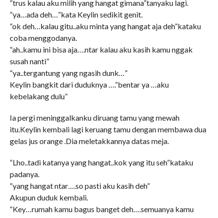
“trus kalau aku milih yang hangat gimana”tanyaku lagi.
“ya…ada deh…”kata Keylin sedikit genit.
“ok deh…kalau gitu..aku minta yang hangat aja deh”kataku
coba menggodanya.
“ah..kamu ini bisa aja….ntar kalau aku kasih kamu nggak
susah nanti”
“ya..tergantung yang ngasih dunk…”
Keylin bangkit dari duduknya ….”bentar ya …aku
kebelakang dulu”
Ia pergi meninggalkanku diruang tamu yang mewah
itu.Keylin kembali lagi keruang tamu dengan membawa dua
gelas jus orange .Dia meletakkannya datas meja.
“Lho..tadi katanya yang hangat..kok yang itu seh”kataku
padanya.
“yang hangat ntar….so pasti aku kasih deh”
Akupun duduk kembali.
“Key…rumah kamu bagus banget deh….semuanya kamu