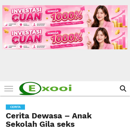
HOME
FILTER
BERITA
BIODATA
CERITA
CERPEN
EKSKLUSIF
FOTO
VIDEO
TIPS
MORE
CERITA
Cerita Dewasa – Anak
Sekolah Gila seks