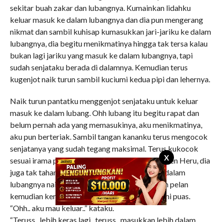
sekitar buah zakar dan lubangnya. Kumainkan lidahku
keluar masuk ke dalam lubangnya dan dia pun mengerang
nikmat dan sambil kuhisap kumasukkan jari-jariku ke dalam
lubangnya, dia begitu menikmatinya hingga tak tersa kalau
bukan lagi jariku yang masuk ke dalam lubangnya, tapi
sudah senjataku berada di dalamnya. Kemudian terus
kugenjot naik turun sambil kuciumi kedua pipi dan lehernya.
Naik turun pantatku menggenjot senjataku untuk keluar
masuk ke dalam lubang. Ohh lubang itu begitu rapat dan
belum pernah ada yang memasukinya, aku menikmatinya,
aku pun berteriak. Sambil tangan kananku terus mengocok
senjatanya yang sudah tegang maksimal. Terus kukocok
X
sesuai irama pantatku. Begitu juga dengan Kapten Heru, dia
juga tak tahan dengan permainan senjataku di dalam
lubangnya naik dan turun, keluar masuk dengan pelan
kemudian keras, pelan, dan Ohh kami puas, kami puas.
“Ohh.. aku mau keluar..” kataku.
“Teruss.. lebih keras lagi.. teruss.. masukkan lebih dalam