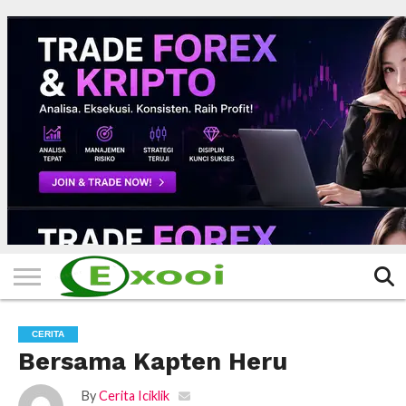
HOME
FILTER
BERITA
BIODATA
CERITA
CERPEN
EKSKLUSIF
FOTO
VIDEO
TIPS
MORE
CERITA
Bersama Kapten Heru
By
Cerita Iciklik