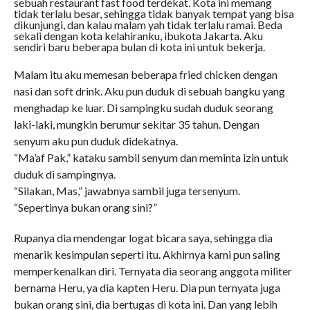
sebuah restaurant fast food terdekat. Kota ini memang
tidak terlalu besar, sehingga tidak banyak tempat yang bisa
dikunjungi, dan kalau malam yah tidak terlalu ramai. Beda
sekali dengan kota kelahiranku, ibukota Jakarta. Aku
sendiri baru beberapa bulan di kota ini untuk bekerja.
Malam itu aku memesan beberapa fried chicken dengan
nasi dan soft drink. Aku pun duduk di sebuah bangku yang
menghadap ke luar. Di sampingku sudah duduk seorang
laki-laki, mungkin berumur sekitar 35 tahun. Dengan
senyum aku pun duduk didekatnya.
“Ma’af Pak,” kataku sambil senyum dan meminta izin untuk
duduk di sampingnya.
“Silakan, Mas,” jawabnya sambil juga tersenyum.
“Sepertinya bukan orang sini?”
Rupanya dia mendengar logat bicara saya, sehingga dia
menarik kesimpulan seperti itu. Akhirnya kami pun saling
memperkenalkan diri. Ternyata dia seorang anggota militer
bernama Heru, ya dia kapten Heru. Dia pun ternyata juga
bukan orang sini, dia bertugas di kota ini. Dan yang lebih