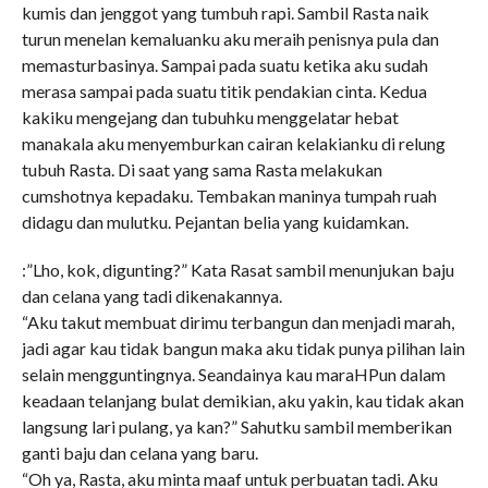
kumis dan jenggot yang tumbuh rapi. Sambil Rasta naik
turun menelan kemaluanku aku meraih penisnya pula dan
memasturbasinya. Sampai pada suatu ketika aku sudah
merasa sampai pada suatu titik pendakian cinta. Kedua
kakiku mengejang dan tubuhku menggelatar hebat
manakala aku menyemburkan cairan kelakianku di relung
tubuh Rasta. Di saat yang sama Rasta melakukan
cumshotnya kepadaku. Tembakan maninya tumpah ruah
didagu dan mulutku. Pejantan belia yang kuidamkan.
:”Lho, kok, digunting?” Kata Rasat sambil menunjukan baju
dan celana yang tadi dikenakannya.
“Aku takut membuat dirimu terbangun dan menjadi marah,
jadi agar kau tidak bangun maka aku tidak punya pilihan lain
selain mengguntingnya. Seandainya kau maraHPun dalam
keadaan telanjang bulat demikian, aku yakin, kau tidak akan
langsung lari pulang, ya kan?” Sahutku sambil memberikan
ganti baju dan celana yang baru.
“Oh ya, Rasta, aku minta maaf untuk perbuatan tadi. Aku