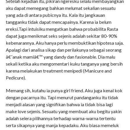
Setelah kejadian itu, pikiran ngeresku selalu membayangkan
aku dapat memegang bahkan melumat sekalian sesuatu
yang ada di antara pubicnya itu. Kala itu jangkauan
tangganku tidak dapat mencapainya. Karena ia belum
ereksi.Tapi intuisiku mengatkan bahwa probabilita Rasta
dapat juga menikmat seks sejenis adalah sekitar 80-90%
kebenarannya. Aku hanya perlu membuktikan hipotesa saja.
Apalagi dari analisa sikap dan perilakunya sebagai seorang
â€˜anak mamiâ€™ yang dandy dan fasionable. Dia malu
sekali ketika aku mengomentari kuku tanganya yang bersih
karena melakukan treatment menipedi (Manicure and
Pedicure).
Memang sih, kutahu ia punya girl friend. Aku juga kenal kok
dengan pacarnya itu. Tapi menurut pandanganku itu tidak
menjadi alasan yang signifikan bahwa ia tidak bisa lagi
make love sejenis. Sesuatu yang membuat aku begitu yakin
adalah selera pilihannya terhadap warna-warna tertentu
serta sikapnya yang manja kepadaku. Aku biasa memeluk