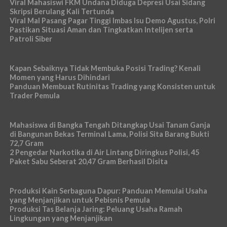
Viral Mahasiswi FKM Undana Diduga Depresi Usai Sidang
Skripsi Berulang Kali Tertunda
Viral Mal Pasang Pagar Tinggi Imbas Isu Demo Agustus, Polri
Pastikan Situasi Aman dan Tingkatkan Intelijen serta
Patroli Siber
Kapan Sebaiknya Tidak Membuka Posisi Trading? Kenali
Momen yang Harus Dihindari
Panduan Membuat Rutinitas Trading yang Konsisten untuk
Trader Pemula
Mahasiswa di Bangka Tengah Ditangkap Usai Tanam Ganja
di Bangunan Bekas Terminal Lama, Polisi Sita Barang Bukti
72,7 Gram
2 Pengedar Narkotika di Air Lintang Diringkus Polisi, 45
Paket Sabu Seberat 20,47 Gram Berhasil Disita
Produksi Kain Serbaguna Dapur: Panduan Memulai Usaha
yang Menjanjikan untuk Pebisnis Pemula
Produksi Tas Belanja Jaring: Peluang Usaha Ramah
Lingkungan yang Menjanjikan