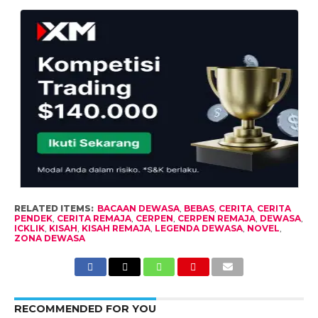
RELATED ITEMS:
BACAAN DEWASA
,
BEBAS
,
CERITA
,
CERITA
PENDEK
,
CERITA REMAJA
,
CERPEN
,
CERPEN REMAJA
,
DEWASA
,
ICKLIK
,
KISAH
,
KISAH REMAJA
,
LEGENDA DEWASA
,
NOVEL
,
ZONA DEWASA
RECOMMENDED FOR YOU