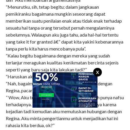
“Menurutku, sih, tetap begitu; dalam jangkauan
pemikiranku bagaimana mungkin seseorang dapat
memberikan suatu penilaian enak atau tidak enak terhadap
sesuatu hal tanpa orang tersebut pernah mengalaminya
sebelumnya. Walaupun aku juga tahu, ada hal-hal tertentu
yang take it for granted â€“ dapat kita yakini kebenarannya
tanpa perlu kita harus mencobanya pula”.
“Kalau begitu bagaimana dengan mereka yang sudah
terlanjur meragukan kualitas kenikmatan bercinta sejenis
seperti yang baru saja kita lakukan tadi?”
X
“Haruskan aku menjawabnya?”
“Nah, bagaimana pula kelanjutan hubunganmu dengan
Regina, pacarmu?”
” Wow, Aku tetap mencintainya. Aku juga masih punya nafsu
terhadapnya. Tidak pernah berfikir bahwa hanya karena
kejadian tadi kemudian aku memutuskan hubungan dengan
Regina. Aku minta pengertianmu untuk menjadikan hal ini
rahasia kita berdua, ok?”