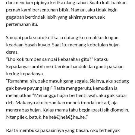
dan mencium pipinya ketika ulang tahun. Suatu kali, bahkan
pernah kami bersentuhan bibir. Namun, aku tidak ingin
gegabah bertindak lebih yang akhirnya merusak
pertemanan itu.
Sampai pada suatu ketika ia datang kerumahku dengan
keadaan basah kuyup. Saat itu memang kebetulan hujan
deras.
“Lho kok tumben sampai kebasahan gitu?” kataku
kepadanya sambil memberikan handuk dan ganti pakaian
kering kepadanya.
“Rumahmu, sih, pake masuk gang segala. Sialnya, aku sedang
gak bawa payung lagi” Rasta menggerutu, kemudian ia
melanjutkan “Menunggu hujan berhenti, wah, aku gak sabar
deh. Makanya aku beranikan monek (modal nekad) aja
menerabas hujan. Kalau mama tahu begini pasti sih diomelin.
Ntar pilek, batuk, he heâ€¦heâ€¦.he..he..”
Rasta membuka pakaiannya yang basah. Aku terhenyak