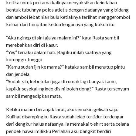
ketika untuk pertama kalinya menyaksikan keindahan
bentuk tubuhnya polos atletis dengan dadanya yang bidang
dan amboi lebat nian bulu ketiaknya terlihat menggerombol
keluar dari himpitan kedua lengannya yang kokoh itu.
“Aku nginep di sini aja ya malam ini?” kata Rasta sambil
merebahkan diri di kasur.
“Yes” teriaku dalam hati. Bagiku inilah saatnya yang
kutunggu-tunggu.
“Kamu sudah ijin ke mama?” kataku sambil menutup pintu
dan jendela.
“Sudah, sih, kebetulan juga di rumah lagi banyak tamu,
kupikir sesekali nginep disini boleh dong?” Rasta tersenyum
sambil mengedipkan mata.
Ketika malam beranjak larut, aku semakin gelisah saja.
Kulihat disampingku Rasta sudah lelap tertidur terdengar
dari dengkur halus nafasnya. Ia memakai t-shirt serta celana
pendek hawai milikku Perlahan aku bangkit berdiri