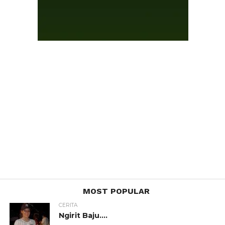
MOST POPULAR
CERITA
Ngirit Baju….