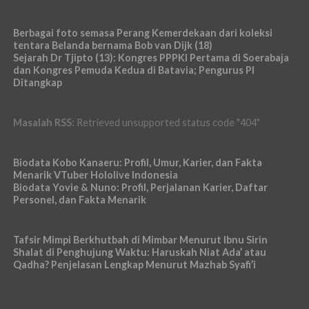
Berbagai foto semasa Perang Kemerdekaan dari koleksi
tentara Belanda bernama Bob van Dijk (18)
Sejarah Dr Tjipto (13): Kongres PPPKI Pertama di Soerabaja
dan Kongres Pemuda Kedua di Batavia; Pengurus PI
Ditangkap
Masalah RSS:
Retrieved unsupported status code "404"
Biodata Kobo Kanaeru: Profil, Umur, Karier, dan Fakta
Menarik VTuber Hololive Indonesia
Biodata Yovie & Nuno: Profil, Perjalanan Karier, Daftar
Personel, dan Fakta Menarik
Tafsir Mimpi Berkhutbah di Mimbar Menurut Ibnu Sirin
Shalat di Penghujung Waktu: Haruskah Niat Ada’ atau
Qadha? Penjelasan Lengkap Menurut Mazhab Syafi’i