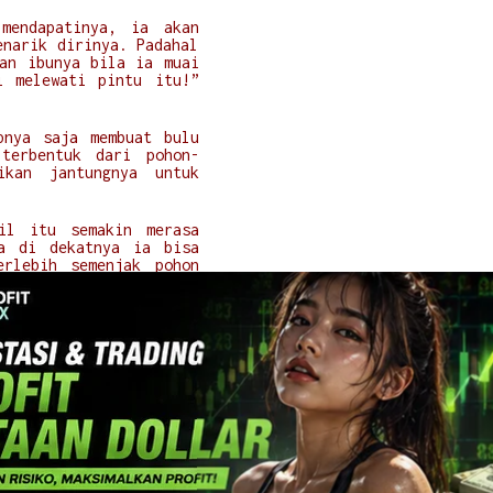
mendapatinya, ia akan
enarik dirinya. Padahal
an ibunya bila ia muai
i melewati pintu itu!”
pnya saja membuat bulu
 terbentuk dari pohon-
ikan jantungnya untuk
cil itu semakin merasa
ya di dekatnya ia bisa
erlebih semenjak pohon
pintu itu semakin mudah
di kepalanya: apa yang
nnya datang, ia memang
ka teman-temannya itu
angannya ke arah pintu
da Bi Ijah, pembantu di