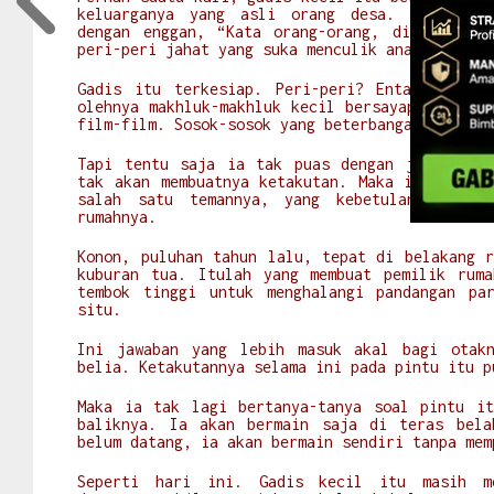
keluarganya yang asli orang desa. Bi Ijah 
dengan enggan, “Kata orang-orang, di situ ru
peri-peri jahat yang suka menculik anak-anak!”
Gadis itu terkesiap. Peri-peri? Entah kenapa
olehnya makhluk-makhluk kecil bersayap rapuh y
film-film. Sosok-sosok yang beterbangan dengan
Tapi tentu saja ia tak puas dengan jawaban i
tak akan membuatnya ketakutan. Maka ia kemudia
salah satu temannya, yang kebetulan rumahny
rumahnya.
Konon, puluhan tahun lalu, tepat di belakang r
kuburan tua. Itulah yang membuat pemilik ruma
tembok tinggi untuk menghalangi pandangan pa
situ.
Ini jawaban yang lebih masuk akal bagi otak
belia. Ketakutannya selama ini pada pintu itu 
Maka ia tak lagi bertanya-tanya soal pintu i
baliknya. Ia akan bermain saja di teras bela
belum datang, ia akan bermain sendiri tanpa me
Seperti hari ini. Gadis kecil itu masih me