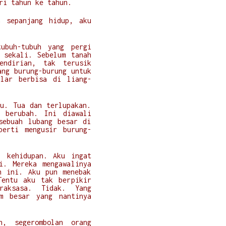
ari tahun ke tahun.
h sepanjang hidup, aku
ubuh-tubuh yang pergi
 sekali. Sebelum tanah
endirian, tak terusik
ang burung-burung untuk
ular berbisa di liang-
u. Tua dan terlupakan.
a berubah. Ini diawali
sebuah lubang besar di
perti mengusir burung-
l kehidupan. Aku ingat
i. Mereka mengawalinya
h ini. Aku pun menebak
Tentu aku tak berpikir
raksasa. Tidak. Yang
am besar yang nantinya
n, segerombolan orang