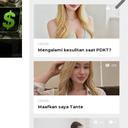
221
CERITA
Mengalami kesulitan saat PDKT?
205
CERITA
Maafkan saya Tante
192
2