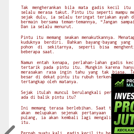
Tak mengherankan bila mata gadis kecil itu 
selalu merasa takut. Pintu itu seperti mampu m
sejak dulu, ia selalu teringat teriakan ayah d
bermain bersama teman-temannya, “Jangan sampa
Dan ia selalu menurut.
Pintu itu memang seakan menakutkannya. Menata
kuduknya berdiri. Bahkan bayang-bayang yang
pohon di sekitarnya, seperti bisa menghent
beberapa saat.
Namun entah kenapa, perlahan-lahan gadis ke
tertarik pada pintu itu. Mungkin karena han
merasakan rasa ingin tahu yang tak biasa. T
besar di dekat pintu itu rubuh terkena petir, 
tertangkap oleh matanya.
Sejak itulah muncul berulangkali pertanyaan 
ada di balik pintu itu?
Ini memang terasa berlebihan. Saat teman-tema
akan melupakan sejenak pertanyaan itu. Keti
pulang, ia akan kembali lagi mengalihkan pand
itu.
Pernah suatu kali, gadis kecil itu bertanya pa