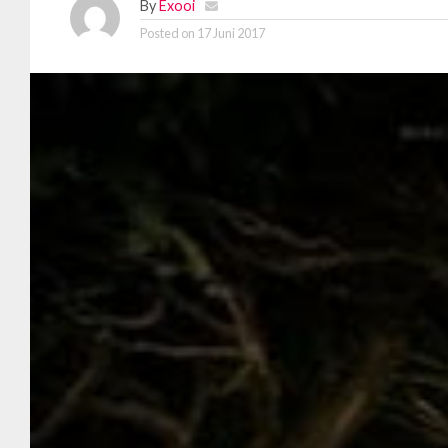
By
Exooi
Posted on
17 Juni 2017