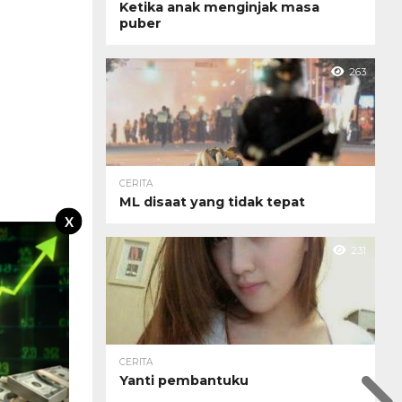
Ketika anak menginjak masa
puber
263
CERITA
ML disaat yang tidak tepat
X
231
CERITA
Yanti pembantuku