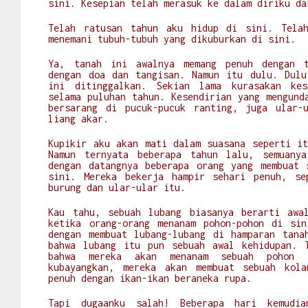
sini. Kesepian telah merasuk ke dalam diriku d
Telah ratusan tahun aku hidup di sini. Tela
menemani tubuh-tubuh yang dikuburkan di sini.
Ya, tanah ini awalnya memang penuh dengan t
dengan doa dan tangisan. Namun itu dulu. Dulu
ini ditinggalkan. Sekian lama kurasakan kes
selama puluhan tahun. Kesendirian yang mengund
bersarang di pucuk-pucuk ranting, juga ular-
liang akar.
Kupikir aku akan mati dalam suasana seperti it
Namun ternyata beberapa tahun lalu, semuany
dengan datangnya beberapa orang yang membuat 
sini. Mereka bekerja hampir sehari penuh, se
burung dan ular-ular itu.
Kau tahu, sebuah lubang biasanya berarti awa
ketika orang-orang menanam pohon-pohon di sin
dengan membuat lubang-lubang di hamparan tana
bahwa lubang itu pun sebuah awal kehidupan. 
bahwa mereka akan menanam sebuah pohon 
kubayangkan, mereka akan membuat sebuah kol
penuh dengan ikan-ikan beraneka rupa.
Tapi dugaanku salah! Beberapa hari kemudia