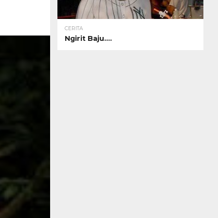
CERITA
Ngirit Baju….