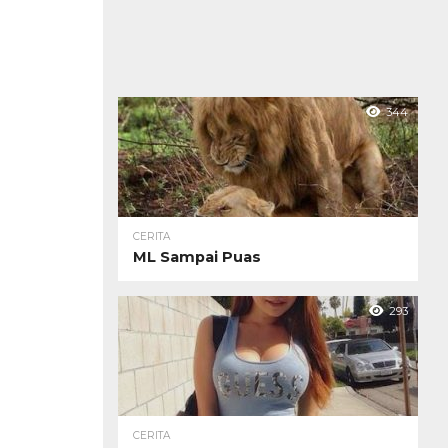
344
CERITA
ML Sampai Puas
293
CERITA