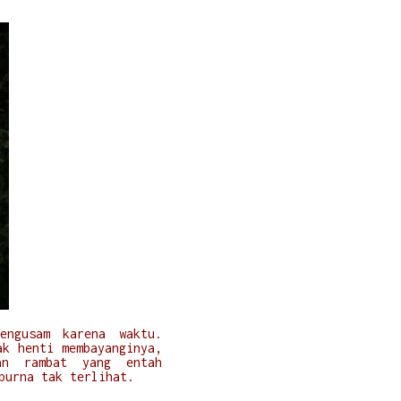
COMMENTS
engusam karena waktu.
ak henti membayanginya,
man rambat yang entah
mpurna tak terlihat.