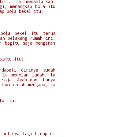
diri. Ia memantulkan,
gi, menangkap bola itu
kap bola bekel itu.
 bola bekel itu terus
an belakang rumah ini.
n begitu saja mengarah
 pintu itu!
ndapati dirinya sudah
. Ia menelan ludah. Ia
 saja. Ayah dan ibunya
 Tapi entah mengapa, ia
ntu itu.
 artinya lagi hidup di