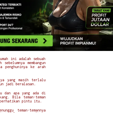
hanya mengangkat bahu
mah para lelembut. Ada
 begitu saja terbayang
ang kerap dilihatnya di
 jejak cahaya.
tu. Ia pikir para peri
n menanyakan pada ayah
a bersebelahan dengan
umah ini adalah sebuah
h sebelumnya membangun
ra penghuninya ke arah
nya yang masih terlalu
pun jadi beralasan.
tu dan apa yang ada di
kang. Bila teman-teman
mperhatikan pintu itu.
nunggu teman-temannya