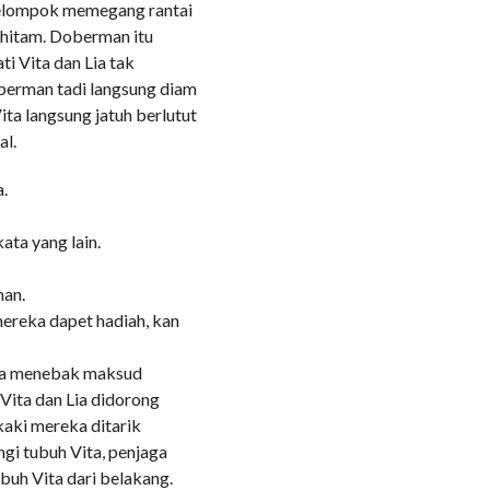
kelompok memegang rantai
 hitam. Doberman itu
 Vita dan Lia tak
oberman tadi langsung diam
ta langsung jatuh berlutut
al.
a.
ata yang lain.
man.
mereka dapet hadiah, kan
isa menebak maksud
 Vita dan Lia didorong
-kaki mereka ditarik
i tubuh Vita, penjaga
uh Vita dari belakang.