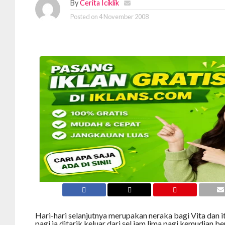
By
Cerita Iciklik
Posted on
4 November 2008
Hari-hari selanjutnya merupakan neraka bagi Vita dan it
pagi ia ditarik keluar dari sel jam lima pagi kemudian b