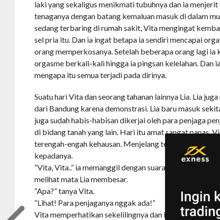
laki yang sekaligus menikmati tubuhnya dan ia menjerit
tenaganya dengan batang kemaluan masuk di dalam mul
sedang terbaring di rumah sakit, Vita mengingat kemb
sel pria itu. Dan ia ingat betapa ia sendiri mencapai o
orang memperkosanya. Setelah beberapa orang lagi ia
orgasme berkali-kali hingga ia pingsan kelelahan. Dan i
mengapa itu semua terjadi pada dirinya.
Suatu hari Vita dan seorang tahanan lainnya Lia. Lia jug
dari Bandung karena demonstrasi. Lia baru masuk sekita
juga sudah habis-habisan dikerjai oleh para penjaga penj
di bidang tanah yang lain. Hari itu amat sangat panas. V
terengah-engah kehausan. Menjelang tengah hari Vita 
kepadanya.
“Vita, Vita..” ia memanggil dengan suara lirih. Vita me
melihat mata Lia membesar.
“Apa?” tanya Vita.
“Lihat! Para penjaganya nggak ada!”
Vita memperhatikan sekelilingnya dan ia terkejut ternya