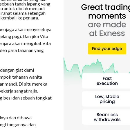
sebuah tanah lapang yang
tu untuk diolah menjadi
tirahat selama setengah
kembali ke penjara.
 penjaga akan menyeretnya
lang pagi. Dan jika Vita
enjara akan mengikat Vita
oleh para tahanan yang
a dengan giat demi
ompok tahanan wanita
r mandi. Di situ mereka
kerja sangat rajin.
 besi dan sebuah tongkat
elnya dan dibawa
angi tangannya dan