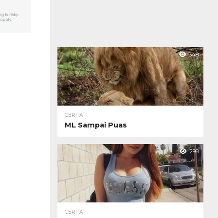
348
CERITA
ML Sampai Puas
298
CERITA