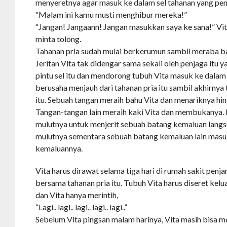
menyeretnya agar masuk ke dalam sel tahanan yang pen
“Malam ini kamu musti menghibur mereka!”
“Jangan! Jangaann! Jangan masukkan saya ke sana!” V
minta tolong.
Tahanan pria sudah mulai berkerumun sambil meraba b
Jeritan Vita tak didengar sama sekali oleh penjaga itu
pintu sel itu dan mendorong tubuh Vita masuk ke dalam s
berusaha menjauh dari tahanan pria itu sambil akhirnya t
itu. Sebuah tangan meraih bahu Vita dan menariknya hing
Tangan-tangan lain meraih kaki Vita dan membukanya.
mulutnya untuk menjerit sebuah batang kemaluan lang
mulutnya sementara sebuah batang kemaluan lain masu
kemaluannya.
Vita harus dirawat selama tiga hari di rumah sakit penj
bersama tahanan pria itu. Tubuh Vita harus diseret keluar
dan Vita hanya merintih,
“Lagi.. lagi.. lagi.. lagi.. lagi..”
Sebelum Vita pingsan malam harinya, Vita masih bisa me