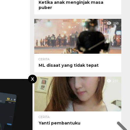
Ketika anak menginjak masa
puber
268
CERITA
ML disaat yang tidak tepat
X
237
CERITA
Yanti pembantuku