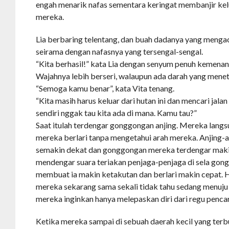
engah menarik nafas sementara keringat membanjir kelu
mereka.
Lia berbaring telentang, dan buah dadanya yang menga
seirama dengan nafasnya yang tersengal-sengal.
“Kita berhasil!” kata Lia dengan senyum penuh kemenan
Wajahnya lebih berseri, walaupun ada darah yang menete
“Semoga kamu benar”, kata Vita tenang.
“Kita masih harus keluar dari hutan ini dan mencari jala
sendiri nggak tau kita ada di mana. Kamu tau?”
Saat itulah terdengar gonggongan anjing. Mereka langsun
mereka berlari tanpa mengetahui arah mereka. Anjing-an
semakin dekat dan gonggongan mereka terdengar makin
mendengar suara teriakan penjaga-penjaga di sela gongg
membuat ia makin ketakutan dan berlari makin cepat. H
mereka sekarang sama sekali tidak tahu sedang menuju
mereka inginkan hanya melepaskan diri dari regu penca
Ketika mereka sampai di sebuah daerah kecil yang terb