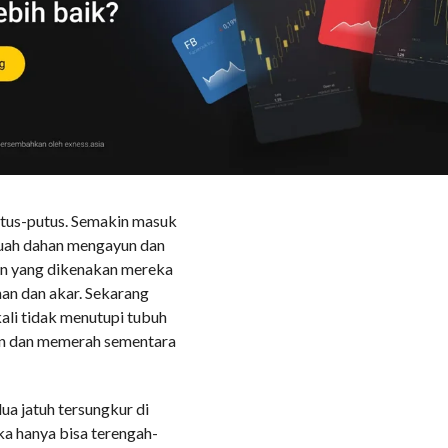
li pada Lia dan langsung
ikan diri.
k ke dalam hutan. Vita
g bergantungan
ia yang berlari di
 neraka di belakang
utus-putus. Semakin masuk
ebuah dahan mengayun dan
an yang dikenakan mereka
an dan akar. Sekarang
ali tidak menutupi tubuh
han dan memerah sementara
ua jatuh tersungkur di
a hanya bisa terengah-