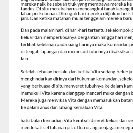
mereka naik ke sebuah truk yang membawa mereka ke 
tandus. Di situ mereka harus mencangkul tanah lapang i
lahan perkebunan. Ditengah hari mereka diijinkan beris
jam. Dan ketika matahari mulai tenggelam mereka baru 
Dan pada malam hari, di hari-hari tertentu sekelompok
keluar dan memperkosanya bergantian hingga hari menje
terlihat kelelahan pada siang harinya maka komandan p
di tengah lapangan dan memecuti tubuhnya disaksikan 
lain.
Setelah sebulan berlalu, dan ketika Vita sedang bekerj
menghindarkan dirinya dari hukuman komandan, sekel
yang berkuasa di situ menyeret tubuhnya ke dalam kama
memukuli Vita karena dianggap mencari muka dengan be
Mereka juga menyiksa Vita dengan memasukkan batang
ke dalam anus dan lubang kemaluan Vita.
Satu bulan kemudian Vita kembali diseret keluar dari s
mendekati sel tahanan pria. Dua orang penjaga memeg