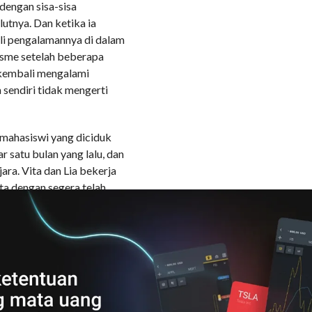
 dengan sisa-sisa
utnya. Dan ketika ia
ali pengalamannya di dalam
rgasme setelah beberapa
 kembali mengalami
a sendiri tidak mengerti
a mahasiswi yang diciduk
r satu bulan yang lalu, dan
ara. Vita dan Lia bekerja
ita dengan segera telah
mendengar Lia berbisik
ngangkat kepalanya dan
ta Lia benar. Tidak ada