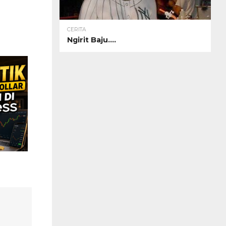
CERITA
Ngirit Baju….