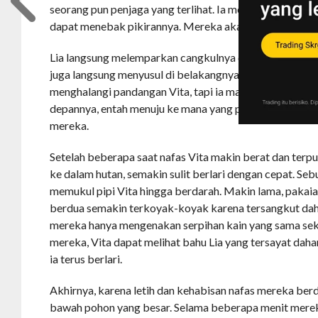
seorang pun penjaga yang terlihat. Ia memandang kemba
dapat menebak pikirannya. Mereka akan berusaha melar
Lia langsung melemparkan cangkulnya dan berlari masu
juga langsung menyusul di belakangnya. Akar-akar yan
menghalangi pandangan Vita, tapi ia masih bisa melihat L
depannya, entah menuju ke mana yang penting menjauhi
mereka.
Setelah beberapa saat nafas Vita makin berat dan terp
ke dalam hutan, semakin sulit berlari dengan cepat. S
memukul pipi Vita hingga berdarah. Makin lama, pakai
berdua semakin terkoyak-koyak karena tersangkut dah
mereka hanya mengenakan serpihan kain yang sama sek
mereka, Vita dapat melihat bahu Lia yang tersayat da
ia terus berlari.
Akhirnya, karena letih dan kehabisan nafas mereka berd
bawah pohon yang besar. Selama beberapa menit merek