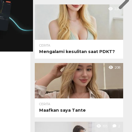
226
CERITA
Mengalami kesulitan saat PDKT?
208
CERITA
Maafkan saya Tante
193
2