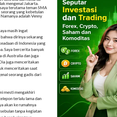
idak mengenal Jakarta.
n saya terutama teman SMA
ya seorang yang kebetulan
. Namanya adalah Venny
aya masih ingat
n bahwa dirinya sekarang
keadaan di Indonesia yang
. Saya bercerita banyak
 di Australia dan juga
 Dia juga menceritakan
uk menceritakan saat
nal seorang gadis dari
mi mesti mengakhiri
elepon terlalu lama dan
ya akan ke rumahnya
 sebulan tanpa kegiatan