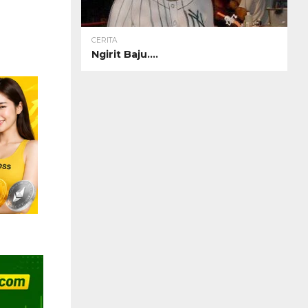
CERITA
Ngirit Baju….