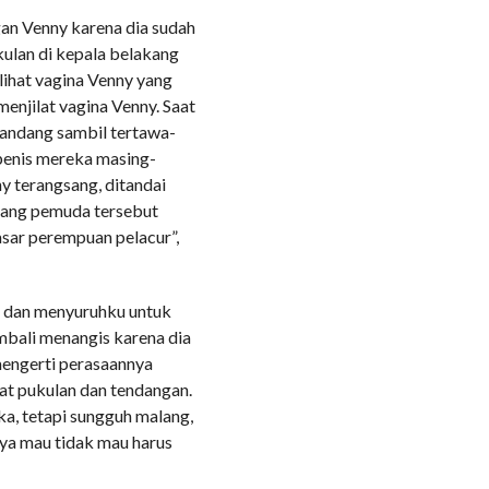
gan Venny karena dia sudah
kulan di kepala belakang
lihat vagina Venny yang
njilat vagina Venny. Saat
mandang sambil tertawa-
penis mereka masing-
y terangsang, ditandai
rang pemuda tersebut
dasar perempuan pelacur”,
i dan menyuruhku untuk
bali menangis karena dia
mengerti perasaannya
at pukulan dan tendangan.
a, tetapi sungguh malang,
ya mau tidak mau harus