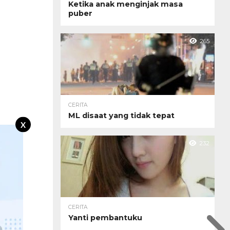
Ketika anak menginjak masa
puber
265
CERITA
ML disaat yang tidak tepat
X
232
CERITA
Yanti pembantuku