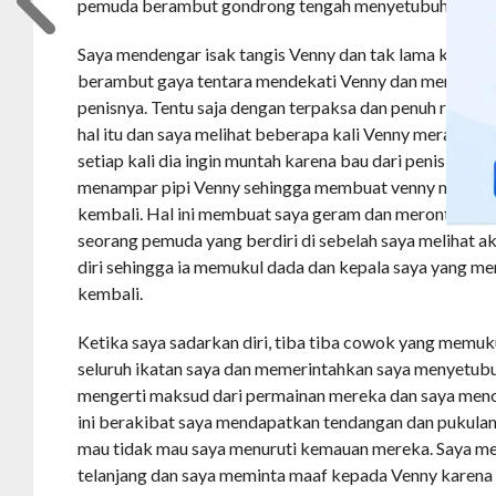
pemuda berambut gondrong tengah menyetubuhinya.
Saya mendengar isak tangis Venny dan tak lama kemud
berambut gaya tentara mendekati Venny dan memaksa
penisnya. Tentu saja dengan terpaksa dan penuh rasa k
hal itu dan saya melihat beberapa kali Venny merasa mu
setiap kali dia ingin muntah karena bau dari penis cowo
menampar pipi Venny sehingga membuat venny menang
kembali. Hal ini membuat saya geram dan meronta dari ik
seorang pemuda yang berdiri di sebelah saya melihat a
diri sehingga ia memukul dada dan kepala saya yang m
kembali.
Ketika saya sadarkan diri, tiba tiba cowok yang memu
seluruh ikatan saya dan memerintahkan saya menyetubu
mengerti maksud dari permainan mereka dan saya menol
ini berakibat saya mendapatkan tendangan dan pukulan
mau tidak mau saya menuruti kemauan mereka. Saya m
telanjang dan saya meminta maaf kepada Venny karena 