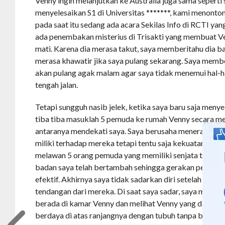
Venny ingin melanjutkan ke Australia juga sama seperti 
menyelesaikan S1 di Universitas *******, kami menonton
pada saat itu sedang ada acara Sekilas Info di RCTI 
ada penembakan misterius di Trisakti yang membuat V
mati. Karena dia merasa takut, saya memberitahu dia 
merasa khawatir jika saya pulang sekarang. Saya mem
akan pulang agak malam agar saya tidak menemui hal-ha
tengah jalan.
Tetapi sungguh nasib jelek, ketika saya baru saja meny
tiba tiba masuklah 5 pemuda ke rumah Venny secara m
antaranya mendekati saya. Saya berusaha menerapkan i
miliki terhadap mereka tetapi tentu saja kekuatan seseo
melawan 5 orang pemuda yang memiliki senjata tajam a
badan saya telah bertambah sehingga gerakan perlawa
efektif. Akhirnya saya tidak sadarkan diri setelah men
tendangan dari mereka. Di saat saya sadar, saya mendap
berada di kamar Venny dan melihat Venny yang dalam k
berdaya di atas ranjangnya dengan tubuh tanpa busana