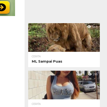
344
CERITA
ML Sampai Puas
295
CERITA