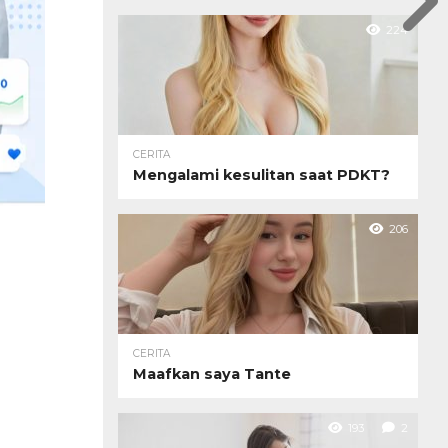
224
CERITA
Mengalami kesulitan saat PDKT?
206
CERITA
Maafkan saya Tante
193
2