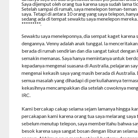
Saya dijemput oleh orang tua karena saya sudah lama t
Setelah sampai di rumah, saya menelepon teman-tema
saya. Tetapi di antara 10 orang yang saya telepon, han
sedang ada di tempat sewaktu saya menelepon mereka
*********.
Sewaktu saya meneleponnya, dia sempat kaget karena s
dengannya. Venny adalah anak tunggal. Ia menceritaka
berada di rumah sendirian dan dia sangat takut dengan 
semakin memanas. Saya hanya memintanya untuk berdoa
kepadanya mengenai suasana di Australia, pelajaran saya
mengenai kekasih saya yang masih berada di Australia.
semua masalah yang dihadapi di perkuliahannya termas
kekasihnya mencampakkan dia setelah cowoknya menge
IRC.
Kami bercakap cakap selama sejam lamanya hingga ka
percakapan kami karena orang tua saya melarang saya t
sebelum menutup telepon, saya memberitahu bahwa sa
besok karena saya sangat bosan dengan liburan selama