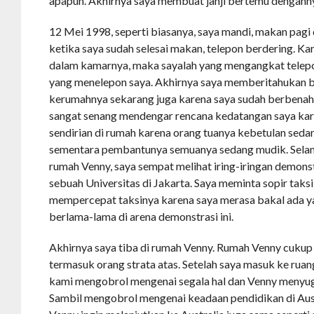
apapun. Akhirnya saya membuat janji bertemu dengann
12 Mei 1998, seperti biasanya, saya mandi, makan pagi
ketika saya sudah selesai makan, telepon berdering. K
dalam kamarnya, maka sayalah yang mengangkat telepo
yang menelepon saya. Akhirnya saya memberitahukan 
kerumahnya sekarang juga karena saya sudah berbenah
sangat senang mendengar rencana kedatangan saya kar
sendirian di rumah karena orang tuanya kebetulan sedan
sementara pembantunya semuanya sedang mudik. Selam
rumah Venny, saya sempat melihat iring-iringan demonstr
sebuah Universitas di Jakarta. Saya meminta sopir taksi
mempercepat taksinya karena saya merasa bakal ada ya
berlama-lama di arena demonstrasi ini.
Akhirnya saya tiba di rumah Venny. Rumah Venny cukup
termasuk orang strata atas. Setelah saya masuk ke rua
kami mengobrol mengenai segala hal dan Venny menyugu
Sambil mengobrol mengenai keadaan pendidikan di Aus