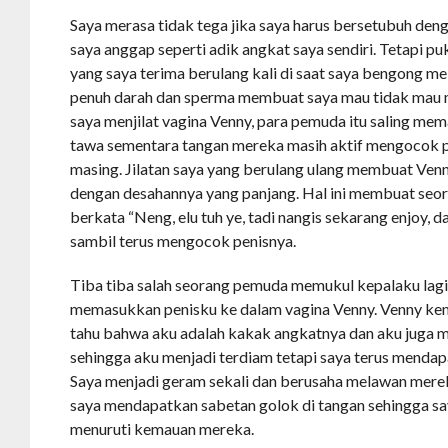
Saya merasa tidak tega jika saya harus bersetubuh den
saya anggap seperti adik angkat saya sendiri. Tetapi pu
yang saya terima berulang kali di saat saya bengong me
penuh darah dan sperma membuat saya mau tidak mau me
saya menjilat vagina Venny, para pemuda itu saling me
tawa sementara tangan mereka masih aktif mengocok 
masing. Jilatan saya yang berulang ulang membuat Venn
dengan desahannya yang panjang. Hal ini membuat seo
berkata “Neng, elu tuh ye, tadi nangis sekarang enjoy, 
sambil terus mengocok penisnya.
Tiba tiba salah seorang pemuda memukul kepalaku lag
memasukkan penisku ke dalam vagina Venny. Venny kem
tahu bahwa aku adalah kakak angkatnya dan aku juga 
sehingga aku menjadi terdiam tetapi saya terus mendap
Saya menjadi geram sekali dan berusaha melawan merek
saya mendapatkan sabetan golok di tangan sehingga sa
menuruti kemauan mereka.