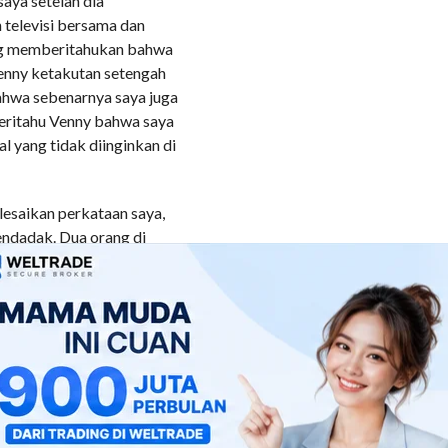
saya setelah dia
 televisi bersama dan
yang memberitahukan bahwa
enny ketakutan setengah
bahwa sebenarnya saya juga
beritahu Venny bahwa saya
l yang tidak diinginkan di
elesaikan perkataan saya,
endadak. Dua orang di
lmu karate yang saya
rang akan sangat sulit
palagi sekarang berat
nan saya menjadi kurang
dapat pukulan dan
atkan diri saya telah
eadaan telentang tidak
 sementara seorang