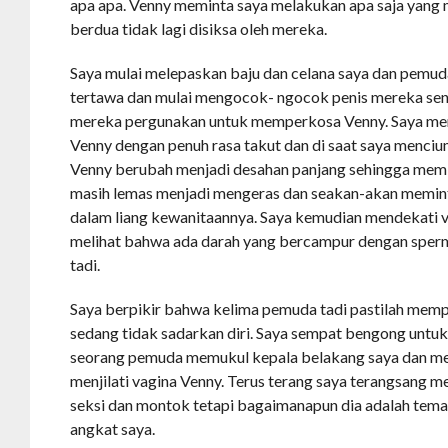
apa apa. Venny meminta saya melakukan apa saja yang
berdua tidak lagi disiksa oleh mereka.
Saya mulai melepaskan baju dan celana saya dan pemud
tertawa dan mulai mengocok- ngocok penis mereka sendi
mereka pergunakan untuk memperkosa Venny. Saya men
Venny dengan penuh rasa takut dan di saat saya mencium
Venny berubah menjadi desahan panjang sehingga memb
masih lemas menjadi mengeras dan seakan-akan memin
dalam liang kewanitaannya. Saya kemudian mendekati v
melihat bahwa ada darah yang bercampur dengan spe
tadi.
Saya berpikir bahwa kelima pemuda tadi pastilah memp
sedang tidak sadarkan diri. Saya sempat bengong untu
seorang pemuda memukul kepala belakang saya dan me
menjilati vagina Venny. Terus terang saya terangsang m
seksi dan montok tetapi bagaimanapun dia adalah tem
angkat saya.