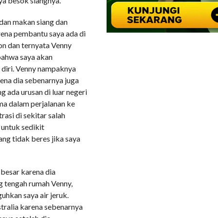
ya besok siangnya.
 dan makan siang dan
arena pembantu saya ada di
n dan ternyata Venny
bahwa saya akan
 diri. Venny nampaknya
ena dia sebenarnya juga
g ada urusan di luar negeri
a dalam perjalanan ke
asi di sekitar salah
 untuk sedikit
ng tidak beres jika saya
 besar karena dia
ng tengah rumah Venny,
hkan saya air jeruk.
tralia karena sebenarnya