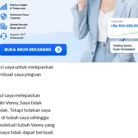
ian, seorang pemuda yang
 Venny untuk mengulum
etakutan, Venny melakukan
al dan ingin muntah. Tetapi
k itu, pemuda itu langsung
is dan mengulum penisnya
atan tali di tubuh saya,
ksi saya untuk melepaskan
embuat saya pingsan
kul saya melepaskan
hi Venny. Saya tidak
ak. Tetapi tolakan saya
 di tubuh saya sehingga
endekati tubuh Venny yang
saya tidak dapat berbuat