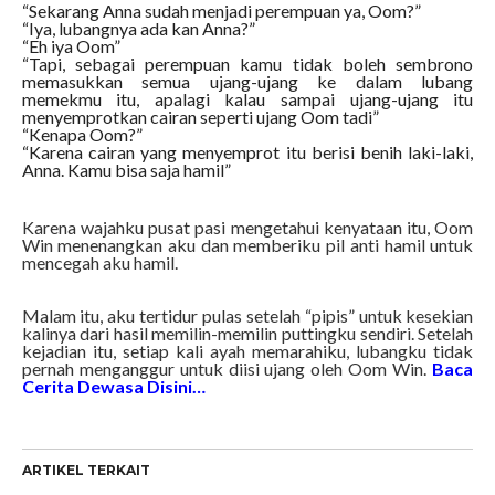
“Sekarang Anna sudah menjadi perempuan ya, Oom?”
“Iya, lubangnya ada kan Anna?”
“Eh iya Oom”
“Tapi, sebagai perempuan kamu tidak boleh sembrono
memasukkan semua ujang-ujang ke dalam lubang
memekmu itu, apalagi kalau sampai ujang-ujang itu
menyemprotkan cairan seperti ujang Oom tadi”
“Kenapa Oom?”
“Karena cairan yang menyemprot itu berisi benih laki-laki,
Anna. Kamu bisa saja hamil”
Karena wajahku pusat pasi mengetahui kenyataan itu, Oom
Win menenangkan aku dan memberiku pil anti hamil untuk
mencegah aku hamil.
Malam itu, aku tertidur pulas setelah “pipis” untuk kesekian
kalinya dari hasil memilin-memilin puttingku sendiri. Setelah
kejadian itu, setiap kali ayah memarahiku, lubangku tidak
pernah menganggur untuk diisi ujang oleh Oom Win.
Baca
Cerita Dewasa Disini…
ARTIKEL TERKAIT