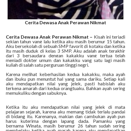
Cerita Dewasa Anak Perawan Nikmat
Cerita Dewasa Anak Perawan Nikmat –
Kisah ini terjadi
sekian tahun yang lalu ketika aku masih berumur 15 tahun.
Aku bersekolah di sebuah SMP favorit di kotaku dan ketika
itu masih duduk di kelas 3 SMP. Aku adalah anak terakhir
dari 3 bersaudara dengan kakakku yang tertua telah
menjadi dokter umum dan kakakku yang satu lagi masih
kuliah di salah satu perguruan tinggi negri.
Karena melihat keberhasilan kedua kakakku, maka ayah
dan ibuku pun menuntut hal yang sama dariku. Setiap kali
aku mendapatkan nilai yang jelek, pasti habislah aku
terkena amarah dari kedua orangtuaku. Bahkan ayah sering
memukuliku dengan sabuknya.
Ketika itu aku mendapatkan nilai yang jelek di mata
pelajaran sejarah, karena aku memang tidak terlalu pandai
di bidang itu. Karenanya, makian dan cambukan ayah pun
harus kuterima dengan lapang dada. Pamanku yang
bernama Winata, masih berumur 26 tahun sudah sering
membelaku ketika ayah marah karena aku mendapatkan