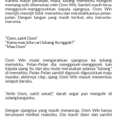
Karena masih perawan, maka lubang memekku mungkin
memang sulit ditemukan oleh Oom Win. Sambil masih terus
menggosok-menggosokkan kepala ujangnya, Oom Win
memijit-memijit bibir memekku dan merekahkannya pelan-
pelan. Dengan tangan yang masih terikat, aku meronta-
meronta.
“Oom, sakit Oom”
“Kamu mau kita cari lubang itu nggak?”
“Mau Oom”
Oom Win mulai mengarahkan ujangnya ke lubang
memekku. Pelan-Pelan dia menggesek-menggesek kan
kepala ujang itu dan aku mulai merasakan adanya “lubang”
di memekku. Pelan-Pelan sambil digosok-digosokkan maju
mundur, akhirnya clep, ujang Oom Win masuk menembus
selaput daraku.
“Arhh Oom, sakit sekali,” darah segar pun mengalir di
selangkanganku.
Dengan ujangnya yang masih menancap, Oom Win hanya
tersenyum melihat reaksiku. Dia masih diam dan sambil