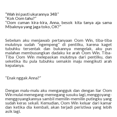
“Wah ini pasti ukurannya 34B”
“Kok Oom tahu?”
“Oom cuman kira-kira, Anna, besok kita tanya aja sama
Mbaknya yang jaga toko, OK?”
Sebelum aku menjawab pertanyaan Oom Win, tiba-tiba
mulutnya sudah “ngempeng” di pentilku, karena kaget
tubuhku tersentak dan bukannya mengelak, aku pun
malahan membusungkan dadaku ke arah Oom Win. Tiba-
Tiba Oom Win melepaskan mulutnya dari pentilku, dan
seketika itu pula tubuhku semakin maju mengikuti arah
kepalanya.
“Enak nggak Anna?”
Dengan malu-malu aku mengangguk dan dengan liar Oom
Win mulai memegang-memegang susuku lagi, menggoyang-
menggoyangkannya sambil memilin-memilin putingku yang
sudah keras sekali. Kemudian, Oom Win keluar dari kamar
dan ketika dia kembali, akan terjadi peristiwa yang lebih
asik lagi.