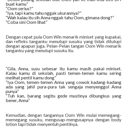
buat kamu”
“Oom serius?”
“Iya, tapi kamu tahu nggak ukurannya?”
“Wah kalau itu sih Anna nggak tahu Oom, gimana dong?”
“Coba sini Oom lihat”
Dengan cepat pula Oom Win menarik miniset yang kupakai,
dan refleks tanganku menutupi susuku yang tidak ditutupi
dengan apapun juga. Pelan-Pelan tangan Oom Win menarik
tanganku yang menutupi susuku itu.
“Gila, Anna, susu sebesar itu kamu masih pakai miniset.
Kalau kamu di sekolah, pasti temen-temen kamu sering
melihat pentil kamu dong”
“Iya Oom, temen-temen Anna yang cowok kadang-kadang
ada yang jahil pura-pura tak sengaja menyenggol Anna
punya”
“Tuh kan, barang segitu gede mustinya dibungkus yang
bener, Anna”
Kemudian, dengan tangannya Oom Win mulai memegang-
memegang susuku, mengusap-mengusapnya dengan body
lotion tapi tidak menyentuh pentilnya.