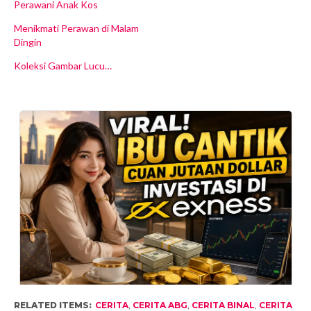
Perawani Anak Kos
Menikmati Perawan di Malam
Dingin
Koleksi Gambar Lucu…
RELATED ITEMS:
CERITA
,
CERITA ABG
,
CERITA BINAL
,
CERITA