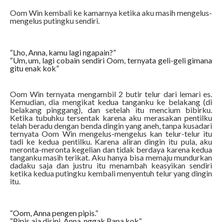
Oom Win kembali ke kamarnya ketika aku masih mengelus-
mengelus putingku sendiri.
“Lho, Anna, kamu lagi ngapain?”
“Um, um, lagi cobain sendiri Oom, ternyata geli-geli gimana
gitu enak kok”
Oom Win ternyata mengambil 2 butir telur dari lemari es.
Kemudian, dia mengikat kedua tanganku ke belakang (di
belakang pinggang), dan setelah itu mencium bibirku.
Ketika tubuhku tersentak karena aku merasakan pentilku
telah beradu dengan benda dingin yang aneh, tanpa kusadari
ternyata Oom Win mengelus-mengelus kan telur-telur itu
tadi ke kedua pentilku. Karena aliran dingin itu pula, aku
meronta-meronta kegelian dan tidak berdaya karena kedua
tanganku masih terikat. Aku hanya bisa memaju mundurkan
dadaku saja dan justru itu menambah keasyikan sendiri
ketika kedua putingku kembali menyentuh telur yang dingin
itu.
“Oom, Anna pengen pipis.”
“Pipis aja disini, Anna, nggak Papa kok”