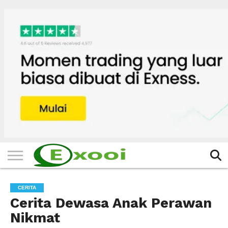
HOME
FILTER
BERITA
BIODATA
CERITA
CERPEN
EKSKLUSIF
FOTO
VIDEO
TIPS
MORE
CERITA
Cerita Dewasa Anak Perawan
Nikmat