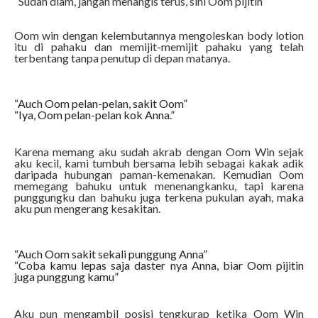
“Sudah diam, jangan menangis terus, sini Oom pijitin”
Oom win dengan kelembutannya mengoleskan body lotion
itu di pahaku dan memijit-memijit pahaku yang telah
terbentang tanpa penutup di depan matanya.
“Auch Oom pelan-pelan, sakit Oom”
“Iya, Oom pelan-pelan kok Anna.”
Karena memang aku sudah akrab dengan Oom Win sejak
aku kecil, kami tumbuh bersama lebih sebagai kakak adik
daripada hubungan paman-kemenakan. Kemudian Oom
memegang bahuku untuk menenangkanku, tapi karena
punggungku dan bahuku juga terkena pukulan ayah, maka
aku pun mengerang kesakitan.
“Auch Oom sakit sekali punggung Anna”
“Coba kamu lepas saja daster nya Anna, biar Oom pijitin
juga punggung kamu”
Aku pun mengambil posisi tengkurap ketika Oom Win