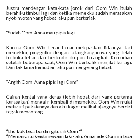
Justru mendengar kata-kata jorok dari Oom Win itulah
berahiku timbul lagi dan ketika memekku sudah merasakan
nyot-nyotan yang hebat, aku pun berteriak.
“Sudah Oom, Anna mau pipis lagi”
Karena Oom Win benar-benar melepaskan lidahnya dari
memekku, pinggulku dengan selangkangannya yang telah
terbuka lebar dan berlendir itu pun terangkat. Kemudian
setelah beberapa saat, Oom Win berbalik menjilatiku lagi.
Dan tak lama kemudian, aku pun mengerang hebat.
“Arghh Oom, Anna pipis lagi Oom”
Cairan kental yang deras (lebih hebat dari yang pertama
kurasakan) mengalir kembali di memekku. Oom Win mulai
melucuti pakaiannya dan aku kaget melihat ujangnya berdiri
tegak menantang.
“Lho kok bisa berdiri gitu sih Oom?”
“Memang itu keistimewaan laki-laki, Anna, ade Oom ini bisa