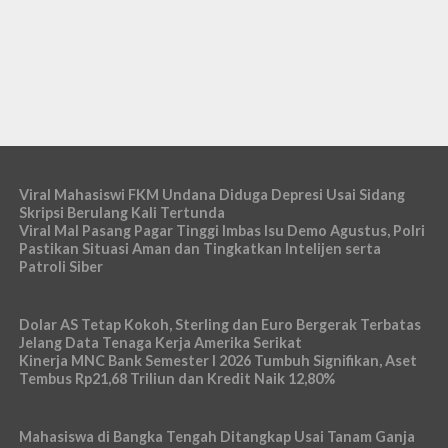
Viral Mahasiswi FKM Undana Diduga Depresi Usai Sidang
Skripsi Berulang Kali Tertunda
Viral Mal Pasang Pagar Tinggi Imbas Isu Demo Agustus, Polri
Pastikan Situasi Aman dan Tingkatkan Intelijen serta
Patroli Siber
Dolar AS Tetap Kokoh, Sterling dan Euro Bergerak Terbatas
Jelang Data Tenaga Kerja Amerika Serikat
Kinerja MNC Bank Semester I 2026 Tumbuh Signifikan, Aset
Tembus Rp21,68 Triliun dan Kredit Naik 12,80%
Mahasiswa di Bangka Tengah Ditangkap Usai Tanam Ganja