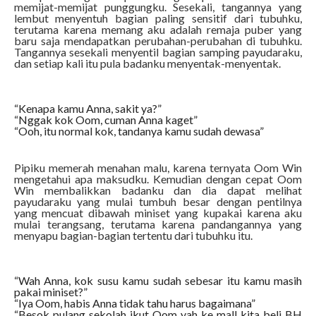
memijat-memijat punggungku. Sesekali, tangannya yang
lembut menyentuh bagian paling sensitif dari tubuhku,
terutama karena memang aku adalah remaja puber yang
baru saja mendapatkan perubahan-perubahan di tubuhku.
Tangannya sesekali menyentil bagian samping payudaraku,
dan setiap kali itu pula badanku menyentak-menyentak.
“Kenapa kamu Anna, sakit ya?”
“Nggak kok Oom, cuman Anna kaget”
“Ooh, itu normal kok, tandanya kamu sudah dewasa”
Pipiku memerah menahan malu, karena ternyata Oom Win
mengetahui apa maksudku. Kemudian dengan cepat Oom
Win membalikkan badanku dan dia dapat melihat
payudaraku yang mulai tumbuh besar dengan pentilnya
yang mencuat dibawah miniset yang kupakai karena aku
mulai terangsang, terutama karena pandangannya yang
menyapu bagian-bagian tertentu dari tubuhku itu.
“Wah Anna, kok susu kamu sudah sebesar itu kamu masih
pakai miniset?”
“Iya Oom, habis Anna tidak tahu harus bagaimana”
“Besok pulang sekolah ikut Oom yah ke mall kita beli BH