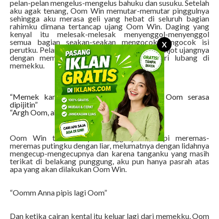
pelan-pelan mengelus-mengelus bahuku dan susuku. Setelah
aku agak tenang, Oom Win memutar-memutar pinggulnya
sehingga aku merasa geli yang hebat di seluruh bagian
rahimku dimana tertancap ujang Oom Win. Daging yang
kenyal itu melesak-melesak menyenggol-menyenggol
semua bagian seakan-seakan mengocok-mengocok isi
X
perutku. Pelan-Pelan Oom Win mulai menggenjot ujangnya
dengan memaju mundurkan ujang nya dari lubang di
memekku.
“Memek kamu sempit sekali Anna, dede Oom serasa
dipijitin”
“Argh Oom, ah, geli ah..”
Oom Win tidak hanya menggenjotku, tapi meremas-
meremas putingku dengan liar, melumatnya dengan lidahnya
mengecup-mengecupnya dan karena tanganku yang masih
terikat di belakang punggung, aku pun hanya pasrah atas
apa yang akan dilakukan Oom Win.
“Oomm Anna pipis lagi Oom”
Dan ketika cairan kental itu keluar lagi dari memekku, Oom