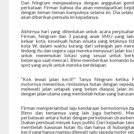
Dan Ningrum menjawabnya dengan anggukan gembir
perkataan Firman bahwa dia akan mendapatkan kejut
dengan teman-teman kumpulnya selama ini. Dia selal
akan diberikan pemuda ini kepadanya.
Akhirnya hari yang ditentukan untuk acara perpisahan
Firman, Ningrum dan 3 pasang anak SMU yang lain
keluar kota, kesebuah hutan wisata yang letaknya tid
kota W. dalam waktu kurang dari setengah jam mere
lindung itu dan segera saja mereka menyusuri jalan kec
untuk menemukan lokasi yang sesuai untuk berku
beberapa saat mencari, Bimo memberikan komando b
spot yang asyik untuk mereka berdelapan.
“Kok lewat jalan kecil?” Tanya Ningrum ketika 
motornya menembus rimbunnya hutan dengan sepeda 
melewati jalan setapak yang belum diaspal, jalan ini
dengan jalan utama yang membelah hutan yang barusan
Firman memperlambat laju kendaraan bermotornya dan
Bimo dan temannya yang lain juga berhenti. Mer
perbatasan antara hutan dengan perkebunan strawber
(bahan pembuat minyak kayu putih). Dari kejauhan ta
membelah kawasan hutan itu dan hanya di hubungka
kecil yang hanya mampu dilewati satu sepeda motor sec