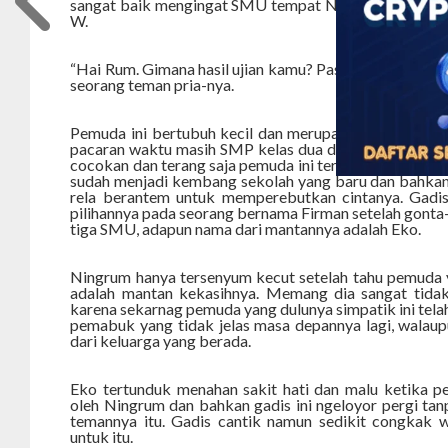
sangat baik mengingat SMU tempat Ningrum belajar a
W.
“Hai Rum. Gimana hasil ujian kamu? Pasti dapat peringk
seorang teman pria-nya.
Pemuda ini bertubuh kecil dan merupakan mantan dar
pacaran waktu masih SMP kelas dua dan putus setelah
cocokan dan terang saja pemuda ini tersingkir karena
sudah menjadi kembang sekolah yang baru dan bahkan
rela berantem untuk memperebutkan cintanya. Gadis
pilihannya pada seorang bernama Firman setelah gonta-
tiga SMU, adapun nama dari mantannya adalah Eko.
Ningrum hanya tersenyum kecut setelah tahu pemuda
adalah mantan kekasihnya. Memang dia sangat tida
karena sekarnag pemuda yang dulunya simpatik ini tel
pemabuk yang tidak jelas masa depannya lagi, walaup
dari keluarga yang berada.
Eko tertunduk menahan sakit hati dan malu ketika p
oleh Ningrum dan bahkan gadis ini ngeloyor pergi tan
temannya itu. Gadis cantik namun sedikit congkak w
untuk itu.