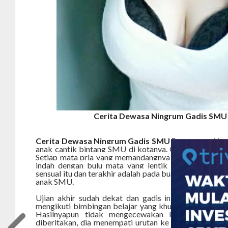
Cerita Dewasa Ningrum Gadis SMU
Cerita Dewasa Ningrum Gadis SMU Perawan –
Nam
anak cantik bintang SMU di kotanya. Gadis ini tinggi 
Setiap mata pria yang memandangnya pasti langsung 
indah dengan bulu mata yang lentik lalu turun kea
sensual itu dan terakhir adalah pada buah dadanya yan
anak SMU.
Ujian akhir sudah dekat dan gadis ini yang tergolo
mengikuti bimbingan belajar yang khusus dibuka saat 
Hasilnyapun tidak mengecewakan karena setelah 
diberitakan, dia menempati urutan ke 15 dari SMU ny