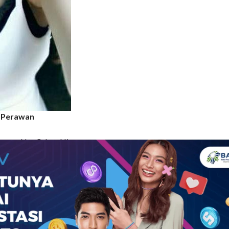
 Perawan
anya Nur Cahya Ningrum,
dan berbody aduhai sekali.
tertuju pada matanya yang
rah bibirnya yang memang
g cukup besar untuk ukuran
ng otaknya encer langsung
Ujian Akhir Nasional tiba.
pengumuman hasil ujian
a dan itu sudah tergolong