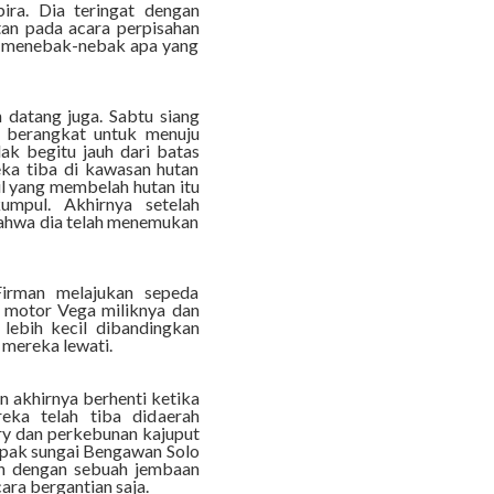
a. Dia teringat dengan
an pada acara perpisahan
u menebak-nebak apa yang
 datang juga. Sabtu siang
 berangkat untuk menuju
ak begitu jauh dari batas
ka tiba di kawasan hutan
il yang membelah hutan itu
mpul. Akhirnya setelah
ahwa dia telah menemukan
Firman melajukan sepeda
motor Vega miliknya dan
 lebih kecil dibandingkan
 mereka lewati.
 akhirnya berhenti ketika
eka telah tiba didaerah
ry dan perkebunan kajuput
mpak sungai Bengawan Solo
n dengan sebuah jembaan
ara bergantian saja.