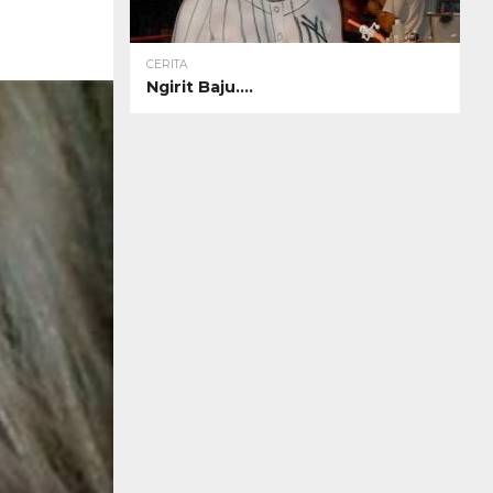
CERITA
Ngirit Baju….