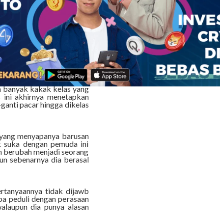
dalah SMU favorit di kota
at yang tinggi yah?” Tanya
i Ningrum, mereka pernah
 lulus SMP karena ketidak
 di SMU yang baru, Ningrum
 banyak kakak kelas yang
 ini akhirnya menetapkan
ganti pacar hingga dikelas
 yang menyapanya barusan
k suka dengan pemuda ini
ah berubah menjadi seorang
un sebenarnya dia berasal
ertanyaannya tidak dijawb
pa peduli dengan perasaan
alaupun dia punya alasan