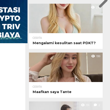
216
CERITA
Mengalami kesulitan saat PDKT?
199
CERITA
Maafkan saya Tante
191
2