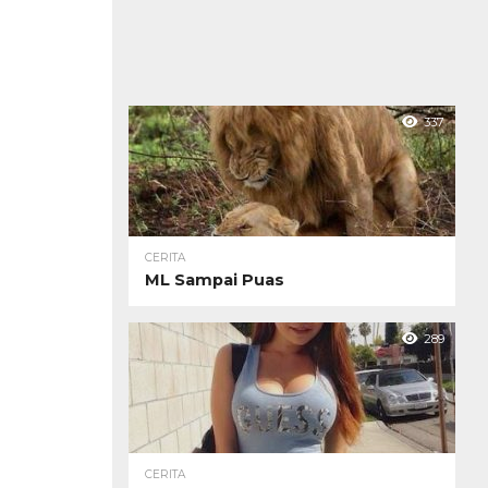
337
CERITA
ML Sampai Puas
289
CERITA