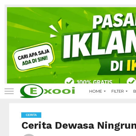
HOME
FILTER
B
CERITA
Cerita Dewasa Ningru