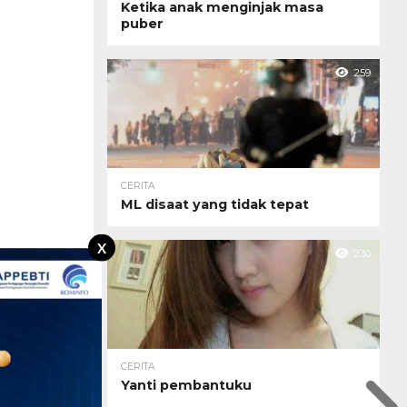
Ketika anak menginjak masa
puber
259
CERITA
ML disaat yang tidak tepat
X
230
CERITA
Yanti pembantuku