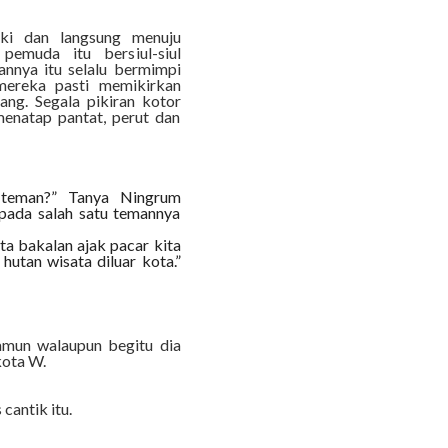
ki dan langsung menuju
emuda itu bersiul-siul
nnya itu selalu bermimpi
mereka pasti memikirkan
ang. Segala pikiran kotor
menatap pantat, perut dan
-teman?” Tanya Ningrum
ada salah satu temannya
ta bakalan ajak pacar kita
hutan wisata diluar kota.”
amun walaupun begitu dia
kota W.
cantik itu.