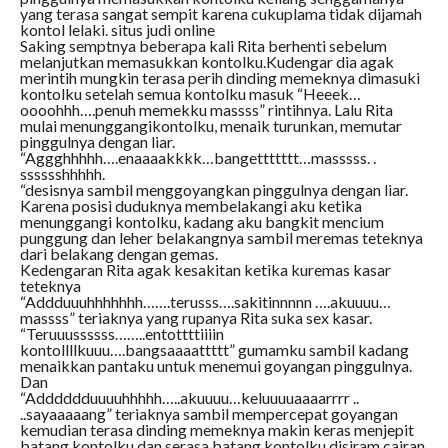
yang terasa sangat sempit karena cukuplama tidak dijamah
kontol lelaki. situs judi online
Saking semptnya beberapa kali Rita berhenti sebelum
melanjutkan memasukkan kontolku.Kudengar dia agak
merintih mungkin terasa perih dinding memeknya dimasuki
kontolku setelah semua kontolku masuk “Heeek…
oooohhh….penuh memekku massss” rintihnya. Lalu Rita
mulai menunggangikontolku, menaik turunkan, memutar
pinggulnya dengan liar.
“Aggghhhhh….enaaaakkkk…bangettttttt…masssss. .
sssssshhhhh.
“desisnya sambil menggoyangkan pinggulnya dengan liar.
Karena posisi duduknya membelakangi aku ketika
menunggangi kontolku, kadang aku bangkit mencium
punggung dan leher belakangnya sambil meremas teteknya
dari belakang dengan gemas.
Kedengaran Rita agak kesakitan ketika kuremas kasar
teteknya
“Addduuuhhhhhhh…….terusss….sakitinnnnn ….akuuuu…
massss” teriaknya yang rupanya Rita suka sex kasar.
“Teruuussssss……..entottttiiiin
kontollllkuuu….bangsaaaattttt” gumamku sambil kadang
menaikkan pantaku untuk menemui goyangan pinggulnya.
Dan
“Adddddduuuuhhhhh…..akuuuu…keluuuuaaaarrrr ..
..sayaaaaang” teriaknya sambil mempercepat goyangan
kemudian terasa dinding memeknya makin keras menjepit
batang kontolku dan serasa batang kontolku disiram cairan