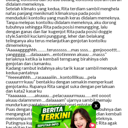
didalam memeknya.
Setelah klimaks yang kedua, Rita terdiam sambil menghela
nafas panjang menikmati klimaksnya pada posisi
menduduki kontolku yang masih keras didalam memeknya.
Tanpa melepas kontolku didalam memeknya, aku dorong
tubuhnya sehingga Rita pada posisi menungging, lalu
dengan ganas dan liar kugenjot Rita pada posisi doggie
style.Sambil kuciumi punggung, leher dan belakang
telinganya aku terus melanjutkan genjotan kontolku
dimemeknya.
“Aaaaagggghhh………terussssss….mas ssss… .genjoooottt…
yanggggg…..dalaaaam…entotinnnnn akuuu …masss”
teriaknya ketika ia kembali terngsang birahinya oleh
genjotan dan ciumanku.
Kadang rambut indahnya aku tarik kasar sambil menepuk
kedua pantatnya
“Yeeeeahhhh…..rasaaaaiiin…kontollllkuu….pela
cuuuurrrrkuuu” bentakku dengan semakin memperkuat
genjotanku. Rupanya Rita sangat suka dengan perlakuan
dan kata2 kasarku
“Yaaaaaaa……..akuuuu….pelacuuuurmuuu……ent oooot
akuuu dalammmm …dalaaaam” ujarnya sambil memaju
mundurkan pantatnya mengimbangi entotanku.
X
Puas dengan posisi doggie style, aku balikkan tubuhnya dan
mengangkat kedua kakinya kepundakku kemudian kembali
memompa memeknya sambil meremas kasar teteknya.
Putingnya kupilin-pilin dan tarik yang membuat Rita agak
kesakitan tapi nikmat “Yeeeeeaaahhhh………