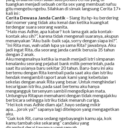
tuangkan menjadi sebuah cerita sex yang membuat nafsu
gitu mengebu ngebu. Silahkan di simak langsung Cerita 17+
kali ini :
Cerita Dewasa Janda Cantik
– Siang itu hp-ku berdering
dari nomer yang tidak aku kenal dan ketika kuangkat
terdengar suara seorang wanita.
“Halo mas Adhie, apa kabar? kok lama gak ada kontak-
kontak aku sih?”, karena tidak mengenali suaranya, akupun
menanyakan “Aku baik-baik saja, sorry dengan siapa ini?”.
“Ini Rita mas, wah udah lupa ya sama Rita? jawabnya. Aku
jadi ingat Rita, dia seorang janda cantik berusia 35 tahun
dengan 2 anak.
Aku mengenalnya ketika ia masih menjadi istri simpanan
kenalanku seorang pejabat bank milik pemerintah, pada
saat itu usianya baru sekitar 20 tahun. Baru-baru ini aku
bertemu dengan Rita kembali pada saat aku dan istriku
hendak mengambil raport anak kami yang kebetulan
sekelas dengan anak Rita yang besar. Untuk menghindari
kecurigaan istriku, pada saat bertemu aku hanya
mengangguk tersenyum sambil mengedipkan mata.
Untungnya Ritapun memahami dengan tidak mengajakku
berbicara sehingga istriku tidak menaruh curiga.
“Hei kok mas Adhie diam aja?, hayo sedang mikir
apa….jorok ya?” sapanya lagi ditelepon yang mengagetkan
aku.
“Gak kok Rit, cuma sedang ngebayangin kamu aja, kok
kamu tambah oke sekarang” candaku yang
disambut derai tawanya yang renyah.