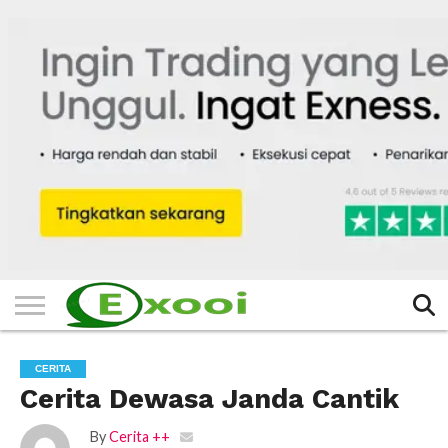
HOME
FILTER
BERITA
BIODATA
CERITA
CERPEN
EKSKLUSIF
FOTO
VIDEO
TIPS
MORE
CERITA
Cerita Dewasa Janda Cantik
By
Cerita ++