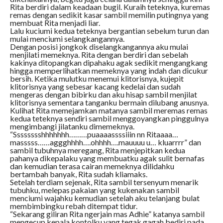
Rita berdiri dalam keadaan bugil. Kuraih teteknya, kuremas
remas dengan sedikit kasar sambil memilin putingnya yang
membuat Rita menjadi liar.
Lalu kuciumi kedua teteknya bergantian sebelum turun dan
mulai menciumi selangkangannya.
Dengan posisi jongkok diselangkangannya aku mulai
menjilati memeknya. Rita dengan berdiri dan sebelah
kakinya ditopangkan dipahaku agak sedikit mengangkang
hingga memperlihatkan memeknya yang indah dan dicukur
bersih. Ketika mulutku menemui klitorisnya, kujepit
klitorisnya yang sebesar kacang kedelai dan sudah
mengeras dengan bibirku dan aku hisap sambil menjilat
klitorisnya sementara tanganku bermain dilubang anusnya.
Kulihat Rita memejamkan matanya sambil meremas remas
kedua teteknya sendiri sambil menggoyangkan pinggulnya
mengimbangi jilatanku dimemeknya.
“Sssssssshhhhhhh………puaaaassssiiin nn Ritaaaa…
masssss……aggghhhh….ohhhh….mauuuu u… kluarrrr” dan
sambil tubuhnya meregang, Rita menjepitkan kedua
pahanya dikepalaku yang membuatku agak sulit bernafas
dan kemudian terasa cairan memeknya dilidahku
bertambah banyak, Rita sudah kliamaks.
Setelah terdiam sejenak, Rita sambil tersenyum menarik
tubuhku, melepas pakaian yang kukenakan sambil
menciumi wajahku kemudian setelah aku telanjang bulat
membimbingku rebah ditempat tidur.
“Sekarang giliran Rita ngerjain mas Adhie” katanya sambil
mengecup kepala kontolku yang tegak gagah bediri pada