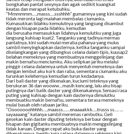
bongkahan pantat sexynya dan agak sedikit kuangkat
keatas dan merapat ketubuhku.
“Mmmmmm…..masss….ssshhhh” gumamnya yang kini sudah
tidak meronta lagi malahan membalas ciumanku.
Kumasukkan lidahku kemulutnya yang langsung disambut
dengan hisapan pada lidahku, kemudian
dia berusaha memasukkan lidahnya kemulutku yang juga
langsung kuhisap kuat2. Tanganku yang tadinya mermas
pantatnya, kini sudah mulai meraba pahanya yang mulus
sambil menyingkapkan dasternya, ketika tanganku sampai
diselangkangan yang dibungkus celana dalam tipis, kuusap2
belahan memeknya yang membuatnya menggelinjang dan
makin bernafsu menciumku. Aku selipkan jariku melalui
pinggir celana dalamnya untuk menyentuh memeknya dan
dengan lembut aku kork dan raba, sementara ciumanku aku
turunkan kelehernya kemudian turun kedadanya.
Dari bali daster yang dikenakan, kuciumi teteknya yang
berukuran 36 dan wooww…masih kencang, lalu aku hisap
putingnya dari balik daster yang dikenakannya. Sensasi rasa
puting yang kuhisap dengan kain dasternya dimulutku
membuatku makin bernafsu, sementara terasa memeknya
mulai basah oleh rabaan jariku.
“Oooooooohhhhh…..maasss……enaaaakkk….trusss ss…. …
sayaaaang” katanya sambil meremas rambutku. Geli
gesekan kain daster diputing teteknya berbaur dengan
hisapan dan gigitanku membuatnya makin menggelinjang
tidak karuan. Dengan cepat aku buka daster yang
dikenakannya, begitu juga celana dalamnya sehingga kini