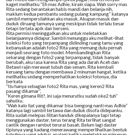
kaget melihatku “Eh mas Adhie, kirain siapa. Wah sorry mas
Rita sedang berantakan habis mandi dan belanja nih,
maklum kedua pembantu sedang pulang kampung” katanya
sambil mempersilahkan aku masuk. Akupun masuk dan
duduk diruang tamunya yang meskipun tidak terlalu besar
tetapi tertata apik dan berseni.
Rita permisi meninggalkan aku untuk meletakkan
belanjaannya didapur. Sambil menunggu aku melihat-lihat
koleksi foto yang terpampang didinding ruang tamu yang
kebanyakan adalah foto2 Rita yang memang dulu pernah
menjadi seorang foto model. Membandingkan Rita
sekarang dengan foto2 yang terpampang, tidak banyak
berubah, aku rasa karena Rita yang ada darah Aceh dan
Betawi rajin merawat tubuh dan senam. Rita kembali
keruang tamu dengan membawa 2 minuman hangat, ketika
melihatku sedang memperhatikan koleksi fotonya, dia
berkata
“Itu hanya sebagian foto2 Rita mas, yang keren2 Rita
pasang dikamar”,
“Keren gimana Rit?, ini saja menurutku sudah oke2 tuh”
sahutku.
“Wah kalo liat yang dikamar bisa bengong nanti mas Adhie”
katanya lagi sambil tertawa dan duduk disofa didepanku.
Rita sudah melepas lilitan handuk dikepalanya tapi tetap
menggunakan daster, terus terang Rita terlihat sangat
cantik dengan rambut terurai basah. Belum lagi daster
tipisnya yang kadang menerawang memperlihatkan bentuk
tubuhnya yang aduhai, apalagi ketika meletakkan minuman