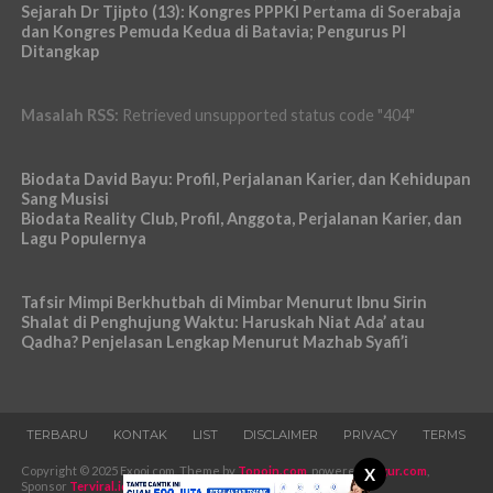
Sejarah Dr Tjipto (13): Kongres PPPKI Pertama di Soerabaja
dan Kongres Pemuda Kedua di Batavia; Pengurus PI
Ditangkap
Masalah RSS:
Retrieved unsupported status code "404"
Biodata David Bayu: Profil, Perjalanan Karier, dan Kehidupan
Sang Musisi
Biodata Reality Club, Profil, Anggota, Perjalanan Karier, dan
Lagu Populernya
Tafsir Mimpi Berkhutbah di Mimbar Menurut Ibnu Sirin
Shalat di Penghujung Waktu: Haruskah Niat Ada’ atau
Qadha? Penjelasan Lengkap Menurut Mazhab Syafi’i
TERBARU
KONTAK
LIST
DISCLAIMER
PRIVACY
TERMS
Copyright © 2025 Exooi.com. Theme by
Topoin.com
, powered
Pugur.com
,
X
Sponsor
Terviral.id
-
Iklans.com
.