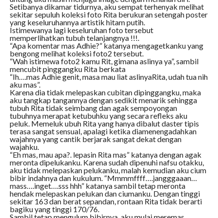
Setibanya dikamar tidurnya, aku sempat terhenyak melihat
sekitar sepuluh koleksi foto Rita berukuran setengah poster
yang keseluruhannya artistik hitam putih.
Istimewanya lagi keseluruhan foto tersebut
memperlihatkan tubuh telanjangnya !!!.
“Apa komentar mas Adhie?” katanya mengagetkanku yang
bengong melihat koleksi foto2 tersebut.
“Wah istimewa foto2 kamu Rit, gimana aslinya ya”, sambil
mencubit pinggangku Rita berkata
“Ih….mas Adhie genit, masa mau liat aslinyaRita, udah tua nih
aku mas”.
Karena dia tidak melepaskan cubitan dipinggangku, maka
aku tangkap tangannya dengan sedikit menarik sehingga
tubuh Rita tidak seimbang dan agak sempoyongan
tubuhnya merapat ketubuhku yang secara refleks aku
peluk. Memeluk ubuh Rita yang hanya dibalut daster tipis
terasa sangat sensual, apalagi ketika diamenengadahkan
wajahnya yang cantik berjarak sangat dekat dengan
wajahku.
“Eh mas, mau apa?. lepasin Rita mas” katanya dengan agak
meronta dipelukanku. Karena sudah dipenuhi nafsu otakku,
aku tidak melepaskan pelukanku, malah kemudian aku cium
bibir indahnya dan kukulum. “Mmmmffff….jangggaaan…
mass….inget….sss hhh” katanya sambil tetap meronta
hendak melepaskan pelukan dan ciumanku. Dengan tinggi
sekitar 163 dan berat sepandan, rontaan Rita tidak berarti
bagiku yang tinggi 170/76.
Sambil tetap mengulum bibirnya, aku mulai meremas