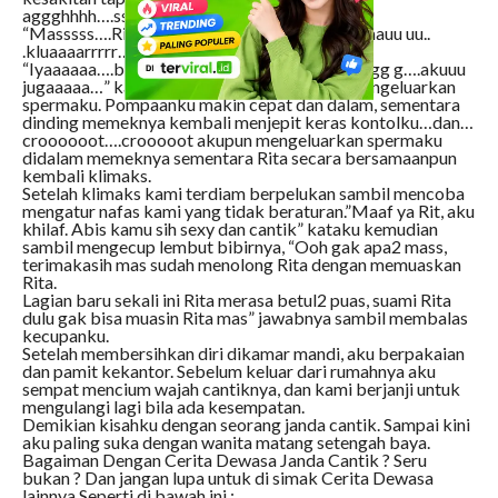
aggghhhh….ssshhhhh” desisnya.
“Masssss….Ritaaaa….gakkkk…tahaaaannn….mauu uu..
.kluaaaarrrrr… lagiiiiiiii”,
“Iyaaaaaa….babiiiii…..ayyyyoooo….bareeengggg g….akuuu
jugaaaaa…” kataku ketika kurasa aku akan mengeluarkan
spermaku. Pompaanku makin cepat dan dalam, sementara
dinding memeknya kembali menjepit keras kontolku…dan…
croooooot….crooooot akupun mengeluarkan spermaku
didalam memeknya sementara Rita secara bersamaanpun
kembali klimaks.
Setelah klimaks kami terdiam berpelukan sambil mencoba
mengatur nafas kami yang tidak beraturan.”Maaf ya Rit, aku
khilaf. Abis kamu sih sexy dan cantik” kataku kemudian
sambil mengecup lembut bibirnya, “Ooh gak apa2 mass,
terimakasih mas sudah menolong Rita dengan memuaskan
Rita.
Lagian baru sekali ini Rita merasa betul2 puas, suami Rita
dulu gak bisa muasin Rita mas” jawabnya sambil membalas
kecupanku.
Setelah membersihkan diri dikamar mandi, aku berpakaian
dan pamit kekantor. Sebelum keluar dari rumahnya aku
sempat mencium wajah cantiknya, dan kami berjanji untuk
mengulangi lagi bila ada kesempatan.
Demikian kisahku dengan seorang janda cantik. Sampai kini
aku paling suka dengan wanita matang setengah baya.
Bagaiman Dengan Cerita Dewasa Janda Cantik ? Seru
bukan ? Dan jangan lupa untuk di simak Cerita Dewasa
lainnya Seperti di bawah ini :