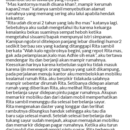
“Mas kantornya masih disana khan?, mampir kerumah
kapan2 mas” katanya sambil menyebutkan alamat
rumahnya yang memang sering aku lalui apabila hendak
kekantor.
“Rita udah dicerai 2 tahun yang lalu lho mas” katanya lagi.
Sebetulnya aku sudah mengetahui itu karena keluarga
kenalanku bekas suaminya sempat heboh ketika
mengetahui sisuami/bapak mempunyai istri simpanan.
Kamipun ngobrol ditelepon panjang lebar diselingi humor2
sedikit berbau sex yang kadang ditanggapi Rita sambil
berkata “Wah kalo ngobrolnya begini, yang repot Rita mas,
gak ada pelampiasan,kalo mas Adhie sih enak”, aku tertawa
mendengar itu dan berjanji akan mampir rumahnya.
Keesokan harinya karena kebetulan supirku tidak masuk
karena ijin menengok orang tuanya yang sakit dikampung,
pada perjalanan menuju kantor aku membelokkan mobilku
kealamat rumah Rita. aku berpikir tidakada salahnya
mampir sebentar dirumah Rita. Setibanya didepan alamat
rumah yang diberikan Rita, aku melihat Rita sedang
berbelanja sayur didepan pintu pagar rumahnya. Akupun
memarkir mobilku dan dari dalam mobil memperhatikan
Rita sambil menunggu dia selesai berbelanja sayur.
Rita mengenakan daster yang longgar dan terlihat
rambutnya dibungkus handuk sehingga aku tau dia
baru saja selesai mandi. Setelah selesai berbelanja dan
tukang sayur sudah menjauh, akupun memajukan mobilku
dan memarkir didepan pagar rumahnya. Ketika aku turun
dari mobil dan menghampiri pintu pagar, Rita terhenyak