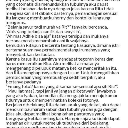
yang otomatis dia menundukkan tubuhnya aku dapat
melihat belahan dada nya dengan jelas karena Rita tidak
mengenakan BH dibalik dasternya, pemandangan sensual
itu langsung membuatku horny dan kontolku langsung
mengeras.
“Belanja sayur tadi murah ya Rit?” tanyaku bercanda,
“Abis yang belanja cantik dan sexy sih”,
“Ah mas Adhie bisa aja” katanya tersipu dan mukanya
merona merah menambah cantik wajahnya.
kemudian Ritapun bercerita tentang kasusnya, dimana istri
pertama suaminya pernah mendatangi rumahnya yang
menyebabkan keributan.
Karena kasus itu suaminya mendapat tegoran keras dan
harus menceraikan Rita. Aku melihat airmatanya
menggenang dipelupuk matanya ketika menceritakan itu,
dan Rita menghapusnya dengan tissue. Untuk mengalihkan
pembicaraan yang membuatnya sedih berpikir, aku
bertanya padanya
“Emang foto2 kamu yang dikamar se-sensual apa sih Rit?”.
“Mau liat mas?, tapi janji ya jangan diketawain” jawabnya
yang aku iyakan, kemudian dia mengajakku menuju kamar
tidurnya untuk memperlihatkan koleksi fotonya.
Berjalan dibelakang Rita dalam jarak yang dekat, aku dapat
mencium bau harum sabun dari tubuhnya dan juga dengan
jelas aku dapat melihat bongkahan pantatnya yang
bergoyang ketika melangkah. Hampir saja aku tidak dapat
menahan diri untuk memeluk tubuhnya dari belakang,
untung aku masih menjaga image dengan menahan diri.