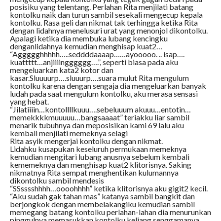
posisiku yang telentang. Perlahan Rita menjilati batang
kontolku naik dan turun sambil sesekali mengecup kepala
kontolku. Rasa geli dan nikmat tak terhingga ketika Rita
dengan lidahnya menelusuri urat yang menonjol dikontolku.
Apalagi ketika dia membuka lubang kencingku
denganlidahnya kemudian menghisap kuat2…
“Aggggghhhhh…..seddddaaaap……ayooooo. .. isap….
kuattttt…anjiiiingggggg….”, seperti biasa pada aku
mengeluarkan kata2 kotor dan
kasar.Sluuuurp….sluuurp….suara mulut Rita mengulum
kontolku karena dengan sengaja dia mengeluarkan banyak
ludah pada saat mengulum kontolku, aku merasa sensasi
yang hebat.
“Jilatiiiin…kontollllkuuu….sebeluuum akuuu…entotin…
memekkkkmuuuuu…bangsaaaat” teriakku liar sambil
menarik tubuhnya dan meposisikan kami 69 lalu aku
kembali menjilati memeknya selagi
Rita asyik mengerjai kontolku dengan nikmat.
Lidahku kusapukan keseluruh permukaan memeknya
kemudian mengitari lubang anusnya sebelum kembali
kememeknya dan menghisap kuat2 klitorisnya. Saking
nikmatnya Rita sempat menghentikan kulumannya
dikontolku sambil mendesis
“SSsssshhhh…oooohhhh” ketika klitorisnya aku gigit2 kecil.
“Aku sudah gak tahan mas” katanya sambil bangkit dan
berjongkok dengan membelakangiku kemudian sambil
memegang batang kontolku perlahan-lahan dia menurunkan
pinggulnya memasukkan kontolku keliang senggamanya