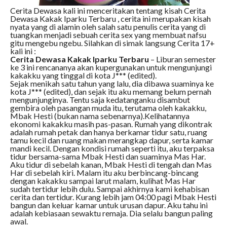
Cerita Dewasa kali ini menceritakan tentang kisah Cerita
Dewasa Kakak Iparku Terbaru , cerita ini merupakan kisah
nyata yang di alamin oleh salah satu penulis cerita yang di
tuangkan menjadi sebuah cerita sex yang membuat nafsu
gitu mengebu ngebu. Silahkan di simak langsung Cerita 17+
kali ini :
Cerita Dewasa Kakak Iparku Terbaru
– Liburan semester
ke 3 ini rencananya akan kupergunakan untuk mengunjungi
kakakku yang tinggal di kota J*** (edited).
Sejak menikah satu tahun yang lalu, dia dibawa suaminya ke
kota J*** (edited), dan sejak itu aku memang belum pernah
mengunjunginya. Tentu saja kedatanganku disambut
gembira oleh pasangan muda itu, terutama oleh kakakku,
Mbak Hesti (bukan nama sebenarnya).Kelihatannya
ekonomi kakakku masih pas-pasan. Rumah yang dikontrak
adalah rumah petak dan hanya berkamar tidur satu, ruang
tamu kecil dan ruang makan merangkap dapur, serta kamar
mandi kecil. Dengan kondisi rumah seperti itu, aku terpaksa
tidur bersama-sama Mbak Hesti dan suaminya Mas Har.
Aku tidur di sebelah kanan, Mbak Hesti di tengah dan Mas
Har di sebelah kiri. Malam itu aku berbincang-bincang
dengan kakakku sampai larut malam, kulihat Mas Har
sudah tertidur lebih dulu. Sampai akhirnya kami kehabisan
cerita dan tertidur. Kurang lebih jam 04:00 pagi Mbak Hesti
bangun dan keluar kamar untuk urusan dapur. Aku tahu ini
adalah kebiasaan sewaktu remaja. Dia selalu bangun paling
awal.