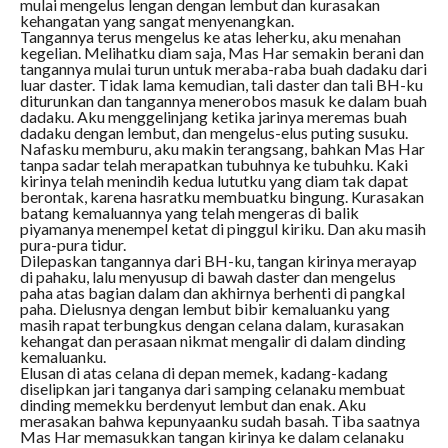
mulai mengelus lengan dengan lembut dan kurasakan
kehangatan yang sangat menyenangkan.
Tangannya terus mengelus ke atas leherku, aku menahan
kegelian. Melihatku diam saja, Mas Har semakin berani dan
tangannya mulai turun untuk meraba-raba buah dadaku dari
luar daster. Tidak lama kemudian, tali daster dan tali BH-ku
diturunkan dan tangannya menerobos masuk ke dalam buah
dadaku. Aku menggelinjang ketika jarinya meremas buah
dadaku dengan lembut, dan mengelus-elus puting susuku.
Nafasku memburu, aku makin terangsang, bahkan Mas Har
tanpa sadar telah merapatkan tubuhnya ke tubuhku. Kaki
kirinya telah menindih kedua lututku yang diam tak dapat
berontak, karena hasratku membuatku bingung. Kurasakan
batang kemaluannya yang telah mengeras di balik
piyamanya menempel ketat di pinggul kiriku. Dan aku masih
pura-pura tidur.
Dilepaskan tangannya dari BH-ku, tangan kirinya merayap
di pahaku, lalu menyusup di bawah daster dan mengelus
paha atas bagian dalam dan akhirnya berhenti di pangkal
paha. Dielusnya dengan lembut bibir kemaluanku yang
masih rapat terbungkus dengan celana dalam, kurasakan
kehangat dan perasaan nikmat mengalir di dalam dinding
kemaluanku.
Elusan di atas celana di depan memek, kadang-kadang
diselipkan jari tanganya dari samping celanaku membuat
dinding memekku berdenyut lembut dan enak. Aku
merasakan bahwa kepunyaanku sudah basah. Tiba saatnya
Mas Har memasukkan tangan kirinya ke dalam celanaku