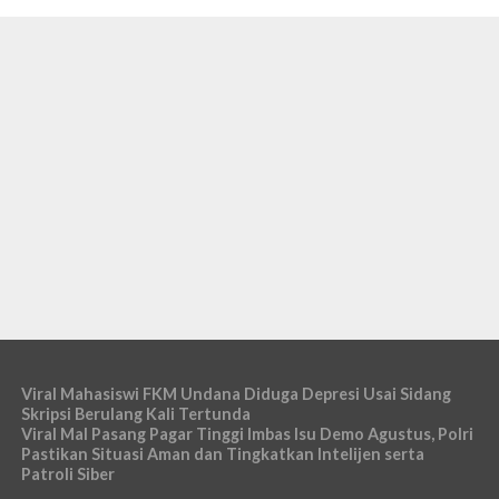
Viral Mahasiswi FKM Undana Diduga Depresi Usai Sidang
Skripsi Berulang Kali Tertunda
Viral Mal Pasang Pagar Tinggi Imbas Isu Demo Agustus, Polri
Pastikan Situasi Aman dan Tingkatkan Intelijen serta
Patroli Siber