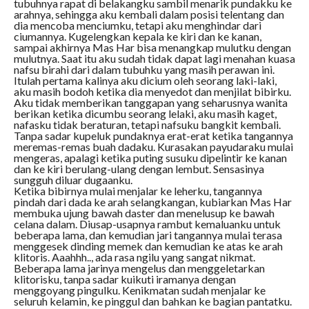
tubuhnya rapat di belakangku sambil menarik pundakku ke
arahnya, sehingga aku kembali dalam posisi telentang dan
dia mencoba menciumku, tetapi aku menghindar dari
ciumannya. Kugelengkan kepala ke kiri dan ke kanan,
sampai akhirnya Mas Har bisa menangkap mulutku dengan
mulutnya. Saat itu aku sudah tidak dapat lagi menahan kuasa
nafsu birahi dari dalam tubuhku yang masih perawan ini.
Itulah pertama kalinya aku dicium oleh seorang laki-laki,
aku masih bodoh ketika dia menyedot dan menjilat bibirku.
Aku tidak memberikan tanggapan yang seharusnya wanita
berikan ketika dicumbu seorang lelaki, aku masih kaget,
nafasku tidak beraturan, tetapi nafsuku bangkit kembali.
Tanpa sadar kupeluk pundaknya erat-erat ketika tangannya
meremas-remas buah dadaku. Kurasakan payudaraku mulai
mengeras, apalagi ketika puting susuku dipelintir ke kanan
dan ke kiri berulang-ulang dengan lembut. Sensasinya
sungguh diluar dugaanku.
Ketika bibirnya mulai menjalar ke leherku, tangannya
pindah dari dada ke arah selangkangan, kubiarkan Mas Har
membuka ujung bawah daster dan menelusup ke bawah
celana dalam. Diusap-usapnya rambut kemaluanku untuk
beberapa lama, dan kemudian jari tangannya mulai terasa
menggesek dinding memek dan kemudian ke atas ke arah
klitoris. Aaahhh.., ada rasa ngilu yang sangat nikmat.
Beberapa lama jarinya mengelus dan menggeletarkan
klitorisku, tanpa sadar kuikuti iramanya dengan
menggoyang pingulku. Kenikmatan sudah menjalar ke
seluruh kelamin, ke pinggul dan bahkan ke bagian pantatku.