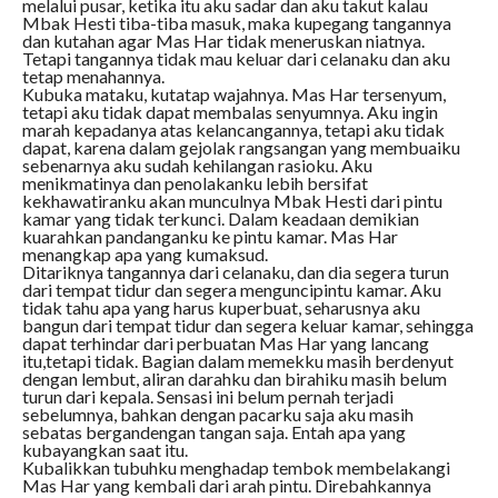
melalui pusar, ketika itu aku sadar dan aku takut kalau
Mbak Hesti tiba-tiba masuk, maka kupegang tangannya
dan kutahan agar Mas Har tidak meneruskan niatnya.
Tetapi tangannya tidak mau keluar dari celanaku dan aku
tetap menahannya.
Kubuka mataku, kutatap wajahnya. Mas Har tersenyum,
tetapi aku tidak dapat membalas senyumnya. Aku ingin
marah kepadanya atas kelancangannya, tetapi aku tidak
dapat, karena dalam gejolak rangsangan yang membuaiku
sebenarnya aku sudah kehilangan rasioku. Aku
menikmatinya dan penolakanku lebih bersifat
kekhawatiranku akan munculnya Mbak Hesti dari pintu
kamar yang tidak terkunci. Dalam keadaan demikian
kuarahkan pandanganku ke pintu kamar. Mas Har
menangkap apa yang kumaksud.
Ditariknya tangannya dari celanaku, dan dia segera turun
dari tempat tidur dan segera menguncipintu kamar. Aku
tidak tahu apa yang harus kuperbuat, seharusnya aku
bangun dari tempat tidur dan segera keluar kamar, sehingga
dapat terhindar dari perbuatan Mas Har yang lancang
itu,tetapi tidak. Bagian dalam memekku masih berdenyut
dengan lembut, aliran darahku dan birahiku masih belum
turun dari kepala. Sensasi ini belum pernah terjadi
sebelumnya, bahkan dengan pacarku saja aku masih
sebatas bergandengan tangan saja. Entah apa yang
kubayangkan saat itu.
Kubalikkan tubuhku menghadap tembok membelakangi
Mas Har yang kembali dari arah pintu. Direbahkannya