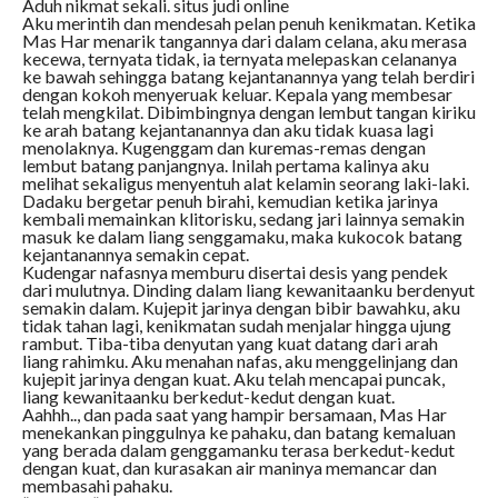
Aduh nikmat sekali. situs judi online
Aku merintih dan mendesah pelan penuh kenikmatan. Ketika
Mas Har menarik tangannya dari dalam celana, aku merasa
kecewa, ternyata tidak, ia ternyata melepaskan celananya
ke bawah sehingga batang kejantanannya yang telah berdiri
dengan kokoh menyeruak keluar. Kepala yang membesar
telah mengkilat. Dibimbingnya dengan lembut tangan kiriku
ke arah batang kejantanannya dan aku tidak kuasa lagi
menolaknya. Kugenggam dan kuremas-remas dengan
lembut batang panjangnya. Inilah pertama kalinya aku
melihat sekaligus menyentuh alat kelamin seorang laki-laki.
Dadaku bergetar penuh birahi, kemudian ketika jarinya
kembali memainkan klitorisku, sedang jari lainnya semakin
masuk ke dalam liang senggamaku, maka kukocok batang
kejantanannya semakin cepat.
Kudengar nafasnya memburu disertai desis yang pendek
dari mulutnya. Dinding dalam liang kewanitaanku berdenyut
semakin dalam. Kujepit jarinya dengan bibir bawahku, aku
tidak tahan lagi, kenikmatan sudah menjalar hingga ujung
rambut. Tiba-tiba denyutan yang kuat datang dari arah
liang rahimku. Aku menahan nafas, aku menggelinjang dan
kujepit jarinya dengan kuat. Aku telah mencapai puncak,
liang kewanitaanku berkedut-kedut dengan kuat.
Aahhh.., dan pada saat yang hampir bersamaan, Mas Har
menekankan pinggulnya ke pahaku, dan batang kemaluan
yang berada dalam genggamanku terasa berkedut-kedut
dengan kuat, dan kurasakan air maninya memancar dan
membasahi pahaku.