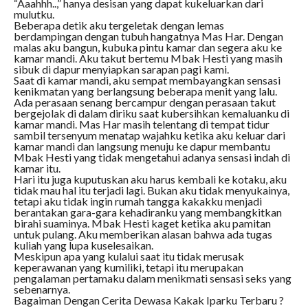
“Aaahhh..,” hanya desisan yang dapat kukeluarkan dari
mulutku.
Beberapa detik aku tergeletak dengan lemas
berdampingan dengan tubuh hangatnya Mas Har. Dengan
malas aku bangun, kubuka pintu kamar dan segera aku ke
kamar mandi. Aku takut bertemu Mbak Hesti yang masih
sibuk di dapur menyiapkan sarapan pagi kami.
Saat di kamar mandi, aku sempat membayangkan sensasi
kenikmatan yang berlangsung beberapa menit yang lalu.
Ada perasaan senang bercampur dengan perasaan takut
bergejolak di dalam diriku saat kubersihkan kemaluanku di
kamar mandi. Mas Har masih telentang di tempat tidur
sambil tersenyum menatap wajahku ketika aku keluar dari
kamar mandi dan langsung menuju ke dapur membantu
Mbak Hesti yang tidak mengetahui adanya sensasi indah di
kamar itu.
Hari itu juga kuputuskan aku harus kembali ke kotaku, aku
tidak mau hal itu terjadi lagi. Bukan aku tidak menyukainya,
tetapi aku tidak ingin rumah tangga kakakku menjadi
berantakan gara-gara kehadiranku yang membangkitkan
birahi suaminya. Mbak Hesti kaget ketika aku pamitan
untuk pulang. Aku memberikan alasan bahwa ada tugas
kuliah yang lupa kuselesaikan.
Meskipun apa yang kulalui saat itu tidak merusak
keperawanan yang kumiliki, tetapi itu merupakan
pengalaman pertamaku dalam menikmati sensasi seks yang
sebenarnya.
Bagaiman Dengan Cerita Dewasa Kakak Iparku Terbaru ?