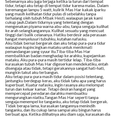
Sebenarnya aku juga terjaga ketika ia turun dari tempat
tidur, tetapi aku tetap di tempat tidur karena malas. Dalam
keremangan lampu 5 watt, kulirik Mas Har kakak iparku
yang masih kelihatan tidur pulas di sebelahku tanpa
terhalang oleh tubuh Mbak Hesti, walaupun jarak kami
cukup jauh.Dalam tidurnya yang telentang dengan
mengenakan piyama warna abu-abu, tanpa sengaja kulihat
ke arah selangkangannya. Kulihat sesuatu yang mencuat
tinggi dari balik celananya. Hatiku berdesir ada perasaan
hangat menyelusuri tubuhku, kutahan nafasku.
Aku tidak bernai bergerak dan aku tetap pura-pura tidur
walaupun kupincingkan mataku untuk menikmati
pemandangan yang syuur itu.Tiba-tiba Mas Har
membalikkan badan menghadap ke arahku, kupejamkan
mataku. Aku pura-pura masih tertidur lelap. Tiba-tiba
kurasakan tubuh Mas Har digeserkan mendekatiku, entah
disengaja atau tidak, tetapi gerakannya sangat hati-hati,
mungkin takut aku terbangun.
Aku tetap pura-pura masih tidur dalam posisi telentang,
jantungku berdegup keras, aku tidak tahu apa yang harus
kuperbuat. Kuatur nafasku, ingin rasanya aku melompat
turun dan keluar kamar. Tetapi desiran hangat yang
mempercepat peredaran darahku membuatku
mengurungkan niatku.Tangan Mas Har seperti tanpa
sengaja menempel ke tanganku, aku tetap tidak bergerak.
Tidak berapa lama, kurasakan tangannya menindih
tanganku, dan itu cukup lama sampai aku bingun harus
berbuat apa. Ketika dilihatnya aku diam saja, kurasakan dia