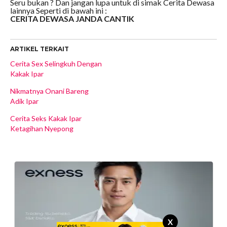
Seru bukan ? Dan jangan lupa untuk di simak Cerita Dewasa
lainnya Seperti di bawah ini :
CERITA DEWASA JANDA CANTIK
ARTIKEL TERKAIT
Cerita Sex Selingkuh Dengan
Kakak Ipar
Nikmatnya Onani Bareng
Adik Ipar
Cerita Seks Kakak Ipar
Ketagihan Nyepong
X