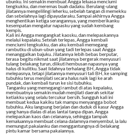
ubunku. Ini semakin membuat Angga leluasa menciumi
tengkukku, dan meremas buah dadaku. Berulang-ulang
jilatannya mengelilingi leherku, sebelah tangan di memekku
dan sebelahnya lagi dipayudaraku. Sampai akhirnya Angga
menghentikan ketiga serangannya, yang memberikanku
kesempatan mengatur napasku yang sudah kembang
kempis.
Kali ini Angga mengangkat kaosku, dan melepaskannya
melalui kepalaku. Setelah terlepas, Angga kembali
menciumi tengkukku, dan aku kembali memegang
rambutku di ubun-ubun yang tadi terlepas saat Angga
menanggalkan bajuku. Jilatannya lebih bebas berputar,
terasa begitu nikmat saat jilatannya bergerak menyusuri
tulang belakang turun, diikuti hembusan napasnya yang
halus di kulitku. Saat lidahnya terhalang BH, Angga tidak
melepasnya, tetapi jilatannya menyusuri tali BH, ke samping
tubuhku terus menjilati secara halus naik lagi ke arah
pundak, dan kembali turun ke sisi tubuhku.
Tanganku yang memegangi rambut di atas kepalaku,
membuatnya semakin mudah menjilati daerah sekitar
ketiakku yang selalu tercukur bersih. Sungguh kali ini
membuat kedua kakiku tak mampu menyangga bobot
tubuhku. Aku langsung berjalan dan duduk di kasur Angga
yang hanya dialas di atas lantai tanpa dipan. Angga
melepaskan kaos dan celananya, sehingga tampak
kemaluannya membuat celana dalamnya menyembul, ia lalu
memungut pakaianku dan menggantungnya di belakang
pintu kamar bersama pakaiannya.