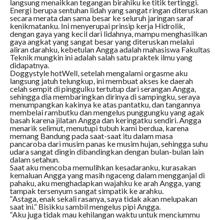
langsung menaikkan tegangan birahiku ke titik tertinggi.
Energi berupa sentuhan lidah yang sangat ringan diteruskan
secara merata dan sama besar ke seluruh jaringan saraf
kenikmatanku. Ini menyerupai prinsip kerja Hidrolik,
dengan gaya yang kecil dari lidahnya, mampu menghasilkan
gaya angkat yang sangat besar yang diteruskan melalui
aliran darahku, kebetulan Angga adalah mahasiswa Fakultas
Teknik mungkin ini adalah salah satu praktek ilmu yang
didapatnya.
Doggystyle hotWell, setelah mengalami orgasme aku
langsung jatuh telungkup, ini membuat akses ke daerah
celah sempit di pinggulku tertutup dari serangan Angga,
sehingga dia membaringkan dirinya di sampingku, seraya
menumpangkan kakinya ke atas pantatku, dan tangannya
membelai rambutku dan mengelus punggungku yang agak
basah karena jilatan Angga dan keringatku sendiri. Angga
menarik selimut, menutupi tubuh kami berdua, karena
memang Bandung pada saat-saat itu dalam masa
pancaroba dari musim panas ke musim hujan, sehingga suhu
udara sangat dingin dibandingkan dengan bulan-bulan lain
dalam setahun.
Saat aku mencoba memulihkan kesadaranku, kurasakan
kemaluan Angga yang masih ngaceng dalam mengganjal di
pahaku, aku menghadapkan wajahku ke arah Angga, yang
tampak tersenyum sangat simpatik ke arahku.
“Astaga, enak sekali rasanya, saya tidak akan melupakan
saat ini.” Bisikku sambil mengelus pipi Angga.
“Aku juga tidak mau kehilangan waktu untuk menciummu