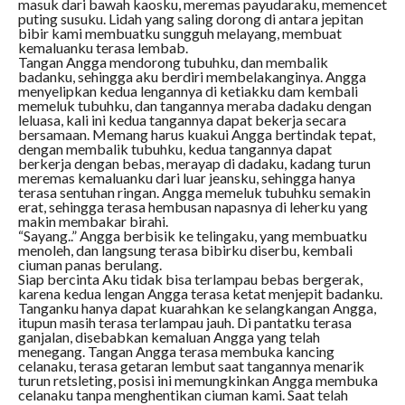
masuk dari bawah kaosku, meremas payudaraku, memencet
puting susuku. Lidah yang saling dorong di antara jepitan
bibir kami membuatku sungguh melayang, membuat
kemaluanku terasa lembab.
Tangan Angga mendorong tubuhku, dan membalik
badanku, sehingga aku berdiri membelakanginya. Angga
menyelipkan kedua lengannya di ketiakku dam kembali
memeluk tubuhku, dan tangannya meraba dadaku dengan
leluasa, kali ini kedua tangannya dapat bekerja secara
bersamaan. Memang harus kuakui Angga bertindak tepat,
dengan membalik tubuhku, kedua tangannya dapat
berkerja dengan bebas, merayap di dadaku, kadang turun
meremas kemaluanku dari luar jeansku, sehingga hanya
terasa sentuhan ringan. Angga memeluk tubuhku semakin
erat, sehingga terasa hembusan napasnya di leherku yang
makin membakar birahi.
“Sayang..” Angga berbisik ke telingaku, yang membuatku
menoleh, dan langsung terasa bibirku diserbu, kembali
ciuman panas berulang.
Siap bercinta Aku tidak bisa terlampau bebas bergerak,
karena kedua lengan Angga terasa ketat menjepit badanku.
Tanganku hanya dapat kuarahkan ke selangkangan Angga,
itupun masih terasa terlampau jauh. Di pantatku terasa
ganjalan, disebabkan kemaluan Angga yang telah
menegang. Tangan Angga terasa membuka kancing
celanaku, terasa getaran lembut saat tangannya menarik
turun retsleting, posisi ini memungkinkan Angga membuka
celanaku tanpa menghentikan ciuman kami. Saat telah