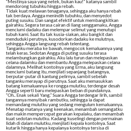
“Mestinya saya yang netek, bukan kau!” katanya sambil
mendorong tubuhku hingga rebah.
Tidak kuat melawan tenaganya, sehingga aku hanya rebah
tak berdaya. Angga menindih tubuhku, dan menyedot
puting susuku. Dan sangat efektif untuk membangkitkan
gairahku. Segera terasa cairan di liang senggamaku, Angga
menciumi dadaku dan melempar selimut yang menutupi
tubuh kami. Saat itu tak kusia-siakan, aku bangkit dan
menduduki perutnya, kusodorkan dadaku ke mulutnya,
sehingga Angga langsung rebah telentang.
Tanganku meraba ke bawah, mengocok kemaluannya yang
telah keras. Sedotan Angga di puting susuku terasa
melambungkan gairahku. Aku lalu turun dan melepaskan
celana dalamku dan membantu Angga melepaskan celana
dalamnya. Melihat kontolnya yang Erma, aku langsung
menciumi batang itu, menjilati sepanjang batangnya,
berputar-putar di kantung pelirnya, sambil sebelah
tanganku merayap di perutnya. Saat aku memasukkan
batang kemaluannya ke rongga mulutku, terdengar desah
Angga seperti baru melepaskan beban di pundaknya.
“Oh.. Enak sekali Yang.” Suara Angga terdengar lirih, sambil
tangannya menyibak rambutku, sehingga ia dapat
memandang mulutku yang sedang mengulum kemaluannya.
Menatap matanya yang keenakan, menambah semangatku
dan makin mempercepat gerakan kepalaku, dan menambah
kuat sedotan mulutku. Kadang kuselingi dengan permainan
lidah di dalam mulutku, menjilati kepala kontolnya. Saat
kutarik hingga hanya kepalanya kontolnya tersisa di