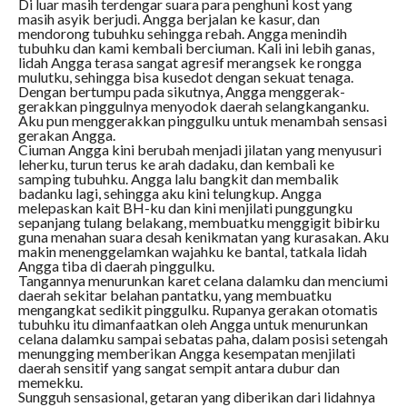
Di luar masih terdengar suara para penghuni kost yang
masih asyik berjudi. Angga berjalan ke kasur, dan
mendorong tubuhku sehingga rebah. Angga menindih
tubuhku dan kami kembali berciuman. Kali ini lebih ganas,
lidah Angga terasa sangat agresif merangsek ke rongga
mulutku, sehingga bisa kusedot dengan sekuat tenaga.
Dengan bertumpu pada sikutnya, Angga menggerak-
gerakkan pinggulnya menyodok daerah selangkanganku.
Aku pun menggerakkan pinggulku untuk menambah sensasi
gerakan Angga.
Ciuman Angga kini berubah menjadi jilatan yang menyusuri
leherku, turun terus ke arah dadaku, dan kembali ke
samping tubuhku. Angga lalu bangkit dan membalik
badanku lagi, sehingga aku kini telungkup. Angga
melepaskan kait BH-ku dan kini menjilati punggungku
sepanjang tulang belakang, membuatku menggigit bibirku
guna menahan suara desah kenikmatan yang kurasakan. Aku
makin menenggelamkan wajahku ke bantal, tatkala lidah
Angga tiba di daerah pinggulku.
Tangannya menurunkan karet celana dalamku dan menciumi
daerah sekitar belahan pantatku, yang membuatku
mengangkat sedikit pinggulku. Rupanya gerakan otomatis
tubuhku itu dimanfaatkan oleh Angga untuk menurunkan
celana dalamku sampai sebatas paha, dalam posisi setengah
menungging memberikan Angga kesempatan menjilati
daerah sensitif yang sangat sempit antara dubur dan
memekku.
Sungguh sensasional, getaran yang diberikan dari lidahnya