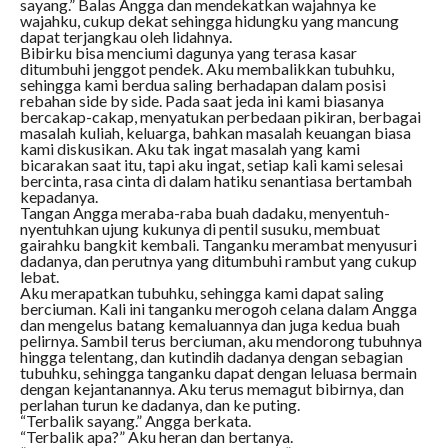
sayang.” Balas Angga dan mendekatkan wajahnya ke
wajahku, cukup dekat sehingga hidungku yang mancung
dapat terjangkau oleh lidahnya.
Bibirku bisa menciumi dagunya yang terasa kasar
ditumbuhi jenggot pendek. Aku membalikkan tubuhku,
sehingga kami berdua saling berhadapan dalam posisi
rebahan side by side. Pada saat jeda ini kami biasanya
bercakap-cakap, menyatukan perbedaan pikiran, berbagai
masalah kuliah, keluarga, bahkan masalah keuangan biasa
kami diskusikan. Aku tak ingat masalah yang kami
bicarakan saat itu, tapi aku ingat, setiap kali kami selesai
bercinta, rasa cinta di dalam hatiku senantiasa bertambah
kepadanya.
Tangan Angga meraba-raba buah dadaku, menyentuh-
nyentuhkan ujung kukunya di pentil susuku, membuat
gairahku bangkit kembali. Tanganku merambat menyusuri
dadanya, dan perutnya yang ditumbuhi rambut yang cukup
lebat.
Aku merapatkan tubuhku, sehingga kami dapat saling
berciuman. Kali ini tanganku merogoh celana dalam Angga
dan mengelus batang kemaluannya dan juga kedua buah
pelirnya. Sambil terus berciuman, aku mendorong tubuhnya
hingga telentang, dan kutindih dadanya dengan sebagian
tubuhku, sehingga tanganku dapat dengan leluasa bermain
dengan kejantanannya. Aku terus memagut bibirnya, dan
perlahan turun ke dadanya, dan ke puting.
“Terbalik sayang.” Angga berkata.
“Terbalik apa?” Aku heran dan bertanya.