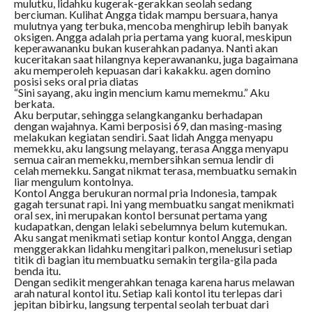
mulutku, lidahku kugerak-gerakkan seolah sedang
berciuman. Kulihat Angga tidak mampu bersuara, hanya
mulutnya yang terbuka, mencoba menghirup lebih banyak
oksigen. Angga adalah pria pertama yang kuoral, meskipun
keperawananku bukan kuserahkan padanya. Nanti akan
kuceritakan saat hilangnya keperawananku, juga bagaimana
aku memperoleh kepuasan dari kakakku. agen domino
posisi seks oral pria diatas
“Sini sayang, aku ingin mencium kamu memekmu.” Aku
berkata.
Aku berputar, sehingga selangkanganku berhadapan
dengan wajahnya. Kami berposisi 69, dan masing-masing
melakukan kegiatan sendiri. Saat lidah Angga menyapu
memekku, aku langsung melayang, terasa Angga menyapu
semua cairan memekku, membersihkan semua lendir di
celah memekku. Sangat nikmat terasa, membuatku semakin
liar mengulum kontolnya.
Kontol Angga berukuran normal pria Indonesia, tampak
gagah tersunat rapi. Ini yang membuatku sangat menikmati
oral sex, ini merupakan kontol bersunat pertama yang
kudapatkan, dengan lelaki sebelumnya belum kutemukan.
Aku sangat menikmati setiap kontur kontol Angga, dengan
menggerakkan lidahku mengitari palkon, menelusuri setiap
titik di bagian itu membuatku semakin tergila-gila pada
benda itu.
Dengan sedikit mengerahkan tenaga karena harus melawan
arah natural kontol itu. Setiap kali kontol itu terlepas dari
jepitan bibirku, langsung terpental seolah terbuat dari