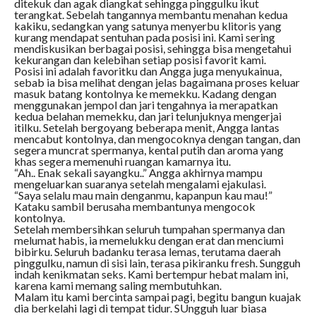
ditekuk dan agak diangkat sehingga pinggulku ikut
terangkat. Sebelah tangannya membantu menahan kedua
kakiku, sedangkan yang satunya menyerbu klitoris yang
kurang mendapat sentuhan pada posisi ini. Kami sering
mendiskusikan berbagai posisi, sehingga bisa mengetahui
kekurangan dan kelebihan setiap posisi favorit kami.
Posisi ini adalah favoritku dan Angga juga menyukainua,
sebab ia bisa melihat dengan jelas bagaimana proses keluar
masuk batang kontolnya ke memekku. Kadang dengan
menggunakan jempol dan jari tengahnya ia merapatkan
kedua belahan memekku, dan jari telunjuknya mengerjai
itilku. Setelah bergoyang beberapa menit, Angga lantas
mencabut kontolnya, dan mengocoknya dengan tangan, dan
segera muncrat spermanya, kental putih dan aroma yang
khas segera memenuhi ruangan kamarnya itu.
“Ah.. Enak sekali sayangku..” Angga akhirnya mampu
mengeluarkan suaranya setelah mengalami ejakulasi.
“Saya selalu mau main denganmu, kapanpun kau mau!”
Kataku sambil berusaha membantunya mengocok
kontolnya.
Setelah membersihkan seluruh tumpahan spermanya dan
melumat habis, ia memelukku dengan erat dan menciumi
bibirku. Seluruh badanku terasa lemas, terutama daerah
pinggulku, namun di sisi lain, terasa pikiranku fresh. Sungguh
indah kenikmatan seks. Kami bertempur hebat malam ini,
karena kami memang saling membutuhkan.
Malam itu kami bercinta sampai pagi, begitu bangun kuajak
dia berkelahi lagi di tempat tidur. SUngguh luar biasa