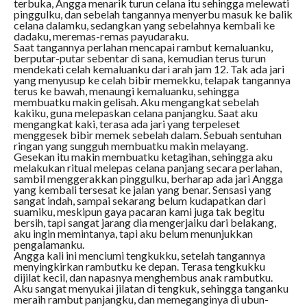
terbuka, Angga menarik turun celana itu sehingga melewati
pinggulku, dan sebelah tangannya menyerbu masuk ke balik
celana dalamku, sedangkan yang sebelahnya kembali ke
dadaku, meremas-remas payudaraku.
Saat tangannya perlahan mencapai rambut kemaluanku,
berputar-putar sebentar di sana, kemudian terus turun
mendekati celah kemaluanku dari arah jam 12. Tak ada jari
yang menyusup ke celah bibir memekku, telapak tangannya
terus ke bawah, menaungi kemaluanku, sehingga
membuatku makin gelisah. Aku mengangkat sebelah
kakiku, guna melepaskan celana panjangku. Saat aku
mengangkat kaki, terasa ada jari yang terpeleset
menggesek bibir memek sebelah dalam. Sebuah sentuhan
ringan yang sungguh membuatku makin melayang.
Gesekan itu makin membuatku ketagihan, sehingga aku
melakukan ritual melepas celana panjang secara perlahan,
sambil menggerakkan pinggulku, berharap ada jari Angga
yang kembali tersesat ke jalan yang benar. Sensasi yang
sangat indah, sampai sekarang belum kudapatkan dari
suamiku, meskipun gaya pacaran kami juga tak begitu
bersih, tapi sangat jarang dia mengerjaiku dari belakang,
aku ingin memintanya, tapi aku belum menunjukkan
pengalamanku.
Angga kali ini menciumi tengkukku, setelah tangannya
menyingkirkan rambutku ke depan. Terasa tengkukku
dijilat kecil, dan napasnya menghembus anak rambutku.
Aku sangat menyukai jilatan di tengkuk, sehingga tanganku
meraih rambut panjangku, dan memeganginya di ubun-