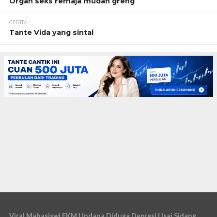
Organ seks remaja mudah greng
CERITA
Tante Vida yang sintal
Viral Mahasiswi FKM Undana Diduga Depresi Usai Sidang