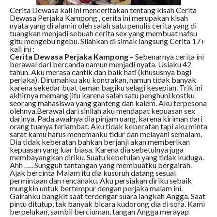
Cerita Dewasa kali ini menceritakan tentang kisah Cerita
Dewasa Perjaka Kampong , cerita ini merupakan kisah
nyata yang di alamin oleh salah satu penulis cerita yang di
tuangkan menjadi sebuah cerita sex yang membuat nafsu
gitu mengebu ngebu. Silahkan di simak langsung Cerita 17+
kali ini :
Cerita Dewasa Perjaka Kampong
– Sebenarnya cerita ini
berawal dari bercanda namun menjadi nyata. Usiaku 42
tahun. Aku merasa cantik dan baik hati (khususnya bagi
perjaka). Dirumahku aku kontrakan, namun tidak banyak
karena sekedar buat teman bagiku selagi kesepian. Trik ini
akhirnya memang jitu karena salah satu penghuni kostku
seorang mahasiswa yang ganteng dan kalem. Aku terpesona
olehnya.Berawal dari sinilah aku mendapat kepuasan sex
darinya. Pada awalnya dia pinjam uang, karena kiriman dari
orang tuanya terlambat. Aku tidak keberatan tapi aku minta
sarat kamu harus menemanku tidur dan melayani semalam.
Dia tidak keberatan bahkan berjanji akan memberikan
kepuasan yang luar biasa. Karena dia sebetulnya juga
membayangkan diriku. Suatu kebetulan yang tidak kuduga.
Ahh ….. Sungguh tantangan yang membuatku bergairah.
Ajak bercinta Malam itu dia kusuruh datang sesuai
permintaan dan rencanaku. Aku persiakan diriku sebaik
mungkin untuk bertempur dengan perjaka malam ini.
Gairahku bangkit saat terdengar suara langkah Angga. Saat
pintu ditutup, tak banyak bicara kudorong dia di sofa. Kami
berpelukan, sambil berciuman, tangan Angga merayap