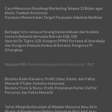
Cara Menyusun Roadmap Marketing Selama 12 Bulan agar
Bisnis Tumbuh Konsisten
Panduan Menentukan Target Penjualan Sebelum Beriklan
Berbagai foto semasa Perang Kemerdekaan dari koleksi
tentara Belanda bernama Bob van Dijk (18)
Sejarah Dr Tjipto (13): Kongres PPPKI Pertama di Soerabaja
dan Kongres Pemuda Kedua di Batavia; Pengurus PI
Ditangkap
Masalah RSS:
Retrieved unsupported status code "404"
Biodata Kobo Kanaeru: Profil, Umur, Karier, dan Fakta
Menarik VTuber Hololive Indonesia
Biodata Yovie & Nuno: Profil, Perjalanan Karier, Daftar
Personel, dan Fakta Menarik
Tafsir Mimpi Berkhutbah di Mimbar Menurut Ibnu Sirin
Shalat di Penghujung Waktu: Haruskah Niat Ada’ atau