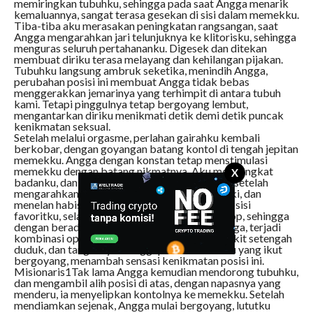
memiringkan tubuhku, sehingga pada saat Angga menarik
kemaluannya, sangat terasa gesekan di sisi dalam memekku.
Tiba-tiba aku merasakan peningkatan rangsangan, saat
Angga mengarahkan jari telunjuknya ke klitorisku, sehingga
menguras seluruh pertahananku. Digesek dan ditekan
membuat diriku terasa melayang dan kehilangan pijakan.
Tubuhku langsung ambruk seketika, menindih Angga,
perubahan posisi ini membuat Angga tidak bebas
menggerakkan jemarinya yang terhimpit di antara tubuh
kami. Tetapi pinggulnya tetap bergoyang lembut,
mengantarkan diriku menikmati detik demi detik puncak
kenikmatan seksual.
Setelah melalui orgasme, perlahan gairahku kembali
berkobar, dengan goyangan batang kontol di tengah jepitan
memekku. Angga dengan konstan tetap menstimulasi
memekku dengan batang nikmatnya. Aku mengangkat
X
badanku, dan memutar membelakangi Angga, setelah
mengarahkan, kontol Angga langsung kududuki, dan
menelan habis semua batang kontol Angga. Posisi
favoritku, selain doggy style, juga woman on top, sehingga
dengan berada di atas dan membelakangi Angga, terjadi
kombinasi optimum. Apalagi saat Angga bangkit setengah
duduk, dan tangannya menggapai buah dadaku yang ikut
bergoyang, menambah sensasi kenikmatan posisi ini.
Misionaris1Tak lama Angga kemudian mendorong tubuhku,
dan mengambil alih posisi di atas, dengan napasnya yang
menderu, ia menyelipkan kontolnya ke memekku. Setelah
mendiamkan sejenak, Angga mulai bergoyang, lututku