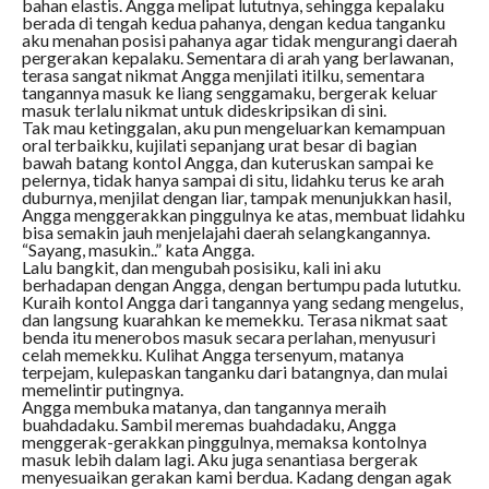
bahan elastis. Angga melipat lututnya, sehingga kepalaku
berada di tengah kedua pahanya, dengan kedua tanganku
aku menahan posisi pahanya agar tidak mengurangi daerah
pergerakan kepalaku. Sementara di arah yang berlawanan,
terasa sangat nikmat Angga menjilati itilku, sementara
tangannya masuk ke liang senggamaku, bergerak keluar
masuk terlalu nikmat untuk dideskripsikan di sini.
Tak mau ketinggalan, aku pun mengeluarkan kemampuan
oral terbaikku, kujilati sepanjang urat besar di bagian
bawah batang kontol Angga, dan kuteruskan sampai ke
pelernya, tidak hanya sampai di situ, lidahku terus ke arah
duburnya, menjilat dengan liar, tampak menunjukkan hasil,
Angga menggerakkan pinggulnya ke atas, membuat lidahku
bisa semakin jauh menjelajahi daerah selangkangannya.
“Sayang, masukin..” kata Angga.
Lalu bangkit, dan mengubah posisiku, kali ini aku
berhadapan dengan Angga, dengan bertumpu pada lututku.
Kuraih kontol Angga dari tangannya yang sedang mengelus,
dan langsung kuarahkan ke memekku. Terasa nikmat saat
benda itu menerobos masuk secara perlahan, menyusuri
celah memekku. Kulihat Angga tersenyum, matanya
terpejam, kulepaskan tanganku dari batangnya, dan mulai
memelintir putingnya.
Angga membuka matanya, dan tangannya meraih
buahdadaku. Sambil meremas buahdadaku, Angga
menggerak-gerakkan pinggulnya, memaksa kontolnya
masuk lebih dalam lagi. Aku juga senantiasa bergerak
menyesuaikan gerakan kami berdua. Kadang dengan agak