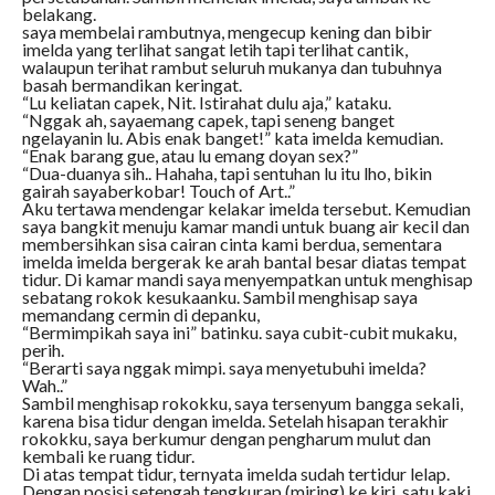
belakang.
saya membelai rambutnya, mengecup kening dan bibir
imelda yang terlihat sangat letih tapi terlihat cantik,
walaupun terihat rambut seluruh mukanya dan tubuhnya
basah bermandikan keringat.
“Lu keliatan capek, Nit. Istirahat dulu aja,” kataku.
“Nggak ah, sayaemang capek, tapi seneng banget
ngelayanin lu. Abis enak banget!” kata imelda kemudian.
“Enak barang gue, atau lu emang doyan sex?”
“Dua-duanya sih.. Hahaha, tapi sentuhan lu itu lho, bikin
gairah sayaberkobar! Touch of Art..”
Aku tertawa mendengar kelakar imelda tersebut. Kemudian
saya bangkit menuju kamar mandi untuk buang air kecil dan
membersihkan sisa cairan cinta kami berdua, sementara
imelda imelda bergerak ke arah bantal besar diatas tempat
tidur. Di kamar mandi saya menyempatkan untuk menghisap
sebatang rokok kesukaanku. Sambil menghisap saya
memandang cermin di depanku,
“Bermimpikah saya ini” batinku. saya cubit-cubit mukaku,
perih.
“Berarti saya nggak mimpi. saya menyetubuhi imelda?
Wah..”
Sambil menghisap rokokku, saya tersenyum bangga sekali,
karena bisa tidur dengan imelda. Setelah hisapan terakhir
rokokku, saya berkumur dengan pengharum mulut dan
kembali ke ruang tidur.
Di atas tempat tidur, ternyata imelda sudah tertidur lelap.
Dengan posisi setengah tengkurap (miring) ke kiri, satu kaki