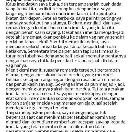
Kaus imeldapun saya buka, dan terpampanglah buah dada
yang kenyal itu, sedikit terbungkus dengan bra. saya
langsung menciumi buah dada imelda sambil membuka
ikatan dari depan. Setelah terbuka, saya pelintir putingnya
dan saya sedot puting satunya. Dicium, menjilati, dan saya
remas dengan lembut buah dada imelda yang indah itu
dengan penuh kasih sayang. Desahanan imelda menjadi-jadi,
setelah ia memasukkan penisku ke dalam vaginanya sendiri
perlahan-lahan sekali. Sambil memeluk imelda, saya
menciumi seluruh area dadanya, tanpa kecuali bahu dan
ketiaknya, Sementara imelda perlahan tapi pasti menaik-
turunkan tubuhnya dengan sekali-sekali memutar pantatnya
dengan halusnya tatkala penisku tertancap jauh di dalam
vaginanya.
Menit demi menit, suasana romantis tersebut bertambah
nikmat dengan perlakuan kami berdua, yang memberi
belaian, kecupan, rangsangan dengan rasa cinta, romantis
dan penuh kasih sayang. Goyangan imelda pun menjadi-jadi,
dengan meningkatnya gairah kami berdua. Tatkala gerakan
imelda bertambah cepat, sayapun mendekapnya dengan
erat sambil memberikan sodokan-sodokan ke atas, sampai
jeritan panjang imelda yang merasakan ejakulasi setelah
mendapat orgasmenya tersebut.
Tanpa melepaskan pelukan, saya mengejang untuk
beberapa saat dan menikmati persetubuhan kami yang
nikmati dan kemudian memberikan kecupan sayang kepada
imelda yang telah memberikan kenikmatan dalam
persetubuhan. Sambil memeluk imelda, saya ambuk ke