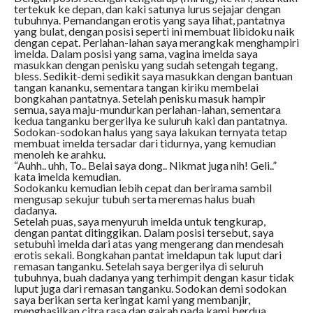
tertekuk ke depan, dan kaki satunya lurus sejajar dengan
tubuhnya. Pemandangan erotis yang saya lihat, pantatnya
yang bulat, dengan posisi seperti ini membuat libidoku naik
dengan cepat. Perlahan-lahan saya merangkak menghampiri
imelda. Dalam posisi yang sama, vagina imelda saya
masukkan dengan penisku yang sudah setengah tegang,
bless. Sedikit-demi sedikit saya masukkan dengan bantuan
tangan kananku, sementara tangan kiriku membelai
bongkahan pantatnya. Setelah penisku masuk hampir
semua, saya maju-mundurkan perlahan-lahan, sementara
kedua tanganku bergerilya ke suluruh kaki dan pantatnya.
Sodokan-sodokan halus yang saya lakukan ternyata tetap
membuat imelda tersadar dari tidurnya, yang kemudian
menoleh ke arahku.
“Auhh.. uhh, To.. Belai saya dong.. Nikmat juga nih! Geli..”
kata imelda kemudian.
Sodokanku kemudian lebih cepat dan berirama sambil
mengusap sekujur tubuh serta meremas halus buah
dadanya.
Setelah puas, saya menyuruh imelda untuk tengkurap,
dengan pantat ditinggikan. Dalam posisi tersebut, saya
setubuhi imelda dari atas yang mengerang dan mendesah
erotis sekali. Bongkahan pantat imeldapun tak luput dari
remasan tanganku. Setelah saya bergerilya di seluruh
tubuhnya, buah dadanya yang terhimpit dengan kasur tidak
luput juga dari remasan tanganku. Sodokan demi sodokan
saya berikan serta keringat kami yang membanjir,
menghasilkan citra rasa dan gairah pada kami berdua.