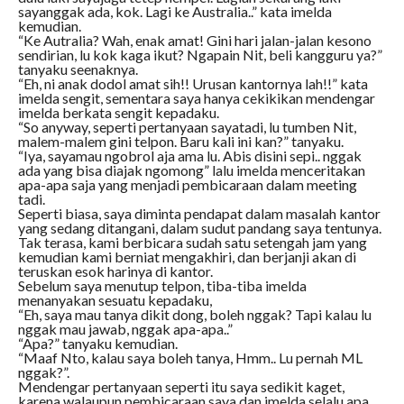
sayanggak ada, kok. Lagi ke Australia..” kata imelda
kemudian.
“Ke Autralia? Wah, enak amat! Gini hari jalan-jalan kesono
sendirian, lu kok kaga ikut? Ngapain Nit, beli kangguru ya?”
tanyaku seenaknya.
“Eh, ni anak dodol amat sih!! Urusan kantornya lah!!” kata
imelda sengit, sementara saya hanya cekikikan mendengar
imelda berkata sengit kepadaku.
“So anyway, seperti pertanyaan sayatadi, lu tumben Nit,
malem-malem gini telpon. Baru kali ini kan?” tanyaku.
“Iya, sayamau ngobrol aja ama lu. Abis disini sepi.. nggak
ada yang bisa diajak ngomong” lalu imelda menceritakan
apa-apa saja yang menjadi pembicaraan dalam meeting
tadi.
Seperti biasa, saya diminta pendapat dalam masalah kantor
yang sedang ditangani, dalam sudut pandang saya tentunya.
Tak terasa, kami berbicara sudah satu setengah jam yang
kemudian kami berniat mengakhiri, dan berjanji akan di
teruskan esok harinya di kantor.
Sebelum saya menutup telpon, tiba-tiba imelda
menanyakan sesuatu kepadaku,
“Eh, saya mau tanya dikit dong, boleh nggak? Tapi kalau lu
nggak mau jawab, nggak apa-apa..”
“Apa?” tanyaku kemudian.
“Maaf Nto, kalau saya boleh tanya, Hmm.. Lu pernah ML
nggak?”.
Mendengar pertanyaan seperti itu saya sedikit kaget,
karena walaupun pembicaraan saya dan imelda selalu apa