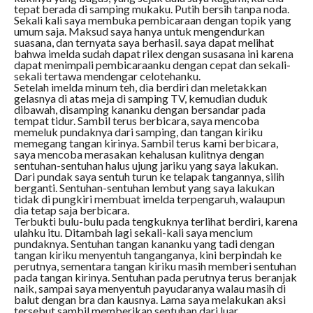
tepat berada di samping mukaku. Putih bersih tanpa noda.
Sekali kali saya membuka pembicaraan dengan topik yang
umum saja. Maksud saya hanya untuk mengendurkan
suasana, dan ternyata saya berhasil. saya dapat melihat
bahwa imelda sudah dapat rilex dengan susasana ini karena
dapat menimpali pembicaraanku dengan cepat dan sekali-
sekali tertawa mendengar celotehanku.
Setelah imelda minum teh, dia berdiri dan meletakkan
gelasnya di atas meja di samping TV, kemudian duduk
dibawah, disamping kananku dengan bersandar pada
tempat tidur. Sambil terus berbicara, saya mencoba
memeluk pundaknya dari samping, dan tangan kiriku
memegang tangan kirinya. Sambil terus kami berbicara,
saya mencoba merasakan kehalusan kulitnya dengan
sentuhan-sentuhan halus ujung jariku yang saya lakukan.
Dari pundak saya sentuh turun ke telapak tangannya, silih
berganti. Sentuhan-sentuhan lembut yang saya lakukan
tidak di pungkiri membuat imelda terpengaruh, walaupun
dia tetap saja berbicara.
Terbukti bulu-bulu pada tengkuknya terlihat berdiri, karena
ulahku itu. Ditambah lagi sekali-kali saya mencium
pundaknya. Sentuhan tangan kananku yang tadi dengan
tangan kiriku menyentuh tanganganya, kini berpindah ke
perutnya, sementara tangan kiriku masih memberi sentuhan
pada tangan kirinya. Sentuhan pada perutnya terus beranjak
naik, sampai saya menyentuh payudaranya walau masih di
balut dengan bra dan kausnya. Lama saya melakukan aksi
tersebut sambil memberikan sentuhan dari luar.