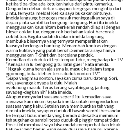
ketika tiba-tiba ada ketukan halus dari pintu kamarku.
Dengan berdebar-debar sayapun bergegas mengintip dari
pintu, ternyata imelda! Ketika saya bukakan pintunya,
imelda langsung bergegas masuk meninggalkan saya di
depan pintu sambil terbengong-bengong. Hari itu imelda
menggunakan kaus hitam berkerah rendah dilapisi dengan
bleser coklat tua, dengan rok berbahan kulot bercorak
coklat tua. Begitu sudah di dalam imelda langsung
membuka blesernya yang ternyata memperlihatkan
kausnya berlengan buntung. Menambah kontras dengan
warna kulitnya yang putih bersih. Sementara saya hanya
menggunakan T-Shirt dan bercelana pendek.
Kemudian dia duduk di tepi tempat tidur, menghadap ke TV.
“Kenapa sih lu, bengong gitu liatin gue?” kata imelda.
“Nggak, cuma heran aja sama lu, masuk ke dalam tanpa
ngomong, buka bletser terus duduk nonton TV”
“Siapa yang mau nonton, sayakan cuma baru dateng. Sori,
yah, sayanggak nyapa lu dulu. Malah
nyelonong masuk. Terus terang sayabingung, jantung
sayadeg-degkan nih” kata imelda.
Akupun menyadari suasana seperti itu, kemudian saya
menawarkan minum kepada imelda untuk mengendurkan
suasana yang kaku. Setelah saya membuatkan teh yang
diminta imelda, sayapun duduk di bawah sambil bersandar
ke tempat tidur. imelda yang berada didekatku meminum
teh suguhanku sambil tetap duduk di pinggir tempat tidur.
Posisi ini membuat saya bisa mudah memperhatikan lekuk
kakinya yang bagus, yang sejak dulu saya kagumi, karena