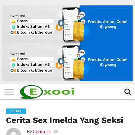
HOME
FILTER
BERITA
BIODATA
CERITA
CERPEN
EKSKLUSIF
FOTO
VIDEO
TIPS
MORE
CERITA
Cerita Sex Imelda Yang Seksi
By
Cerita ++