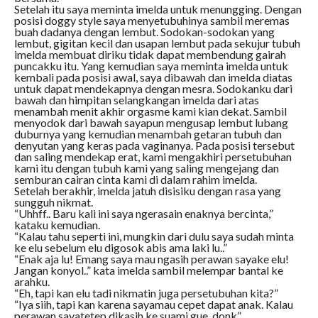
Setelah itu saya meminta imelda untuk menungging. Dengan
posisi doggy style saya menyetubuhinya sambil meremas
buah dadanya dengan lembut. Sodokan-sodokan yang
lembut, gigitan kecil dan usapan lembut pada sekujur tubuh
imelda membuat diriku tidak dapat membendung gairah
puncakku itu. Yang kemudian saya meminta imelda untuk
kembali pada posisi awal, saya dibawah dan imelda diatas
untuk dapat mendekapnya dengan mesra. Sodokanku dari
bawah dan himpitan selangkangan imelda dari atas
menambah menit akhir orgasme kami kian dekat. Sambil
menyodok dari bawah sayapun mengusap lembut lubang
duburnya yang kemudian menambah getaran tubuh dan
denyutan yang keras pada vaginanya. Pada posisi tersebut
dan saling mendekap erat, kami mengakhiri persetubuhan
kami itu dengan tubuh kami yang saling mengejang dan
semburan cairan cinta kami di dalam rahim imelda.
Setelah berakhir, imelda jatuh disisiku dengan rasa yang
sungguh nikmat.
“Uhhff.. Baru kali ini saya ngerasain enaknya bercinta,”
kataku kemudian.
“Kalau tahu seperti ini, mungkin dari dulu saya sudah minta
ke elu sebelum elu digosok abis ama laki lu..”
“Enak aja lu! Emang saya mau ngasih perawan sayake elu!
Jangan konyol..” kata imelda sambil melempar bantal ke
arahku.
“Eh, tapi kan elu tadi nikmatin juga persetubuhan kita?”
“Iya siih, tapi kan karena sayamau cepet dapat anak. Kalau
perawan sayatetep dikasih ke suami gue, donk”