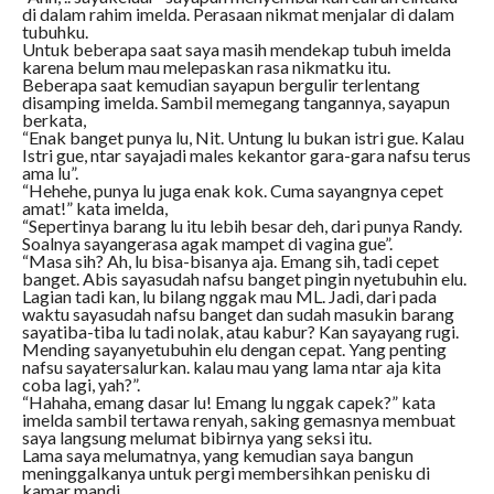
di dalam rahim imelda. Perasaan nikmat menjalar di dalam
tubuhku.
Untuk beberapa saat saya masih mendekap tubuh imelda
karena belum mau melepaskan rasa nikmatku itu.
Beberapa saat kemudian sayapun bergulir terlentang
disamping imelda. Sambil memegang tangannya, sayapun
berkata,
“Enak banget punya lu, Nit. Untung lu bukan istri gue. Kalau
Istri gue, ntar sayajadi males kekantor gara-gara nafsu terus
ama lu”.
“Hehehe, punya lu juga enak kok. Cuma sayangnya cepet
amat!” kata imelda,
“Sepertinya barang lu itu lebih besar deh, dari punya Randy.
Soalnya sayangerasa agak mampet di vagina gue”.
“Masa sih? Ah, lu bisa-bisanya aja. Emang sih, tadi cepet
banget. Abis sayasudah nafsu banget pingin nyetubuhin elu.
Lagian tadi kan, lu bilang nggak mau ML. Jadi, dari pada
waktu sayasudah nafsu banget dan sudah masukin barang
sayatiba-tiba lu tadi nolak, atau kabur? Kan sayayang rugi.
Mending sayanyetubuhin elu dengan cepat. Yang penting
nafsu sayatersalurkan. kalau mau yang lama ntar aja kita
coba lagi, yah?”.
“Hahaha, emang dasar lu! Emang lu nggak capek?” kata
imelda sambil tertawa renyah, saking gemasnya membuat
saya langsung melumat bibirnya yang seksi itu.
Lama saya melumatnya, yang kemudian saya bangun
meninggalkanya untuk pergi membersihkan penisku di
kamar mandi.