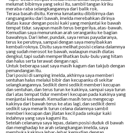
melumat bibirnya yang seksi itu, sambil tangan kiriku
meraba-raba selangkangannya dari balik rok.
Terasa basah disitu. Kerena lumatanku dibibirnya dan
rangsanganku dari bawah, imelda merebahkan dirinya
diatas kasur dengan posisi kaki yang menjuntai ke bawah
tempat tidur. sayapun masih terus bergerilya, atas-bawah.
Kemudian saya menurunkan arah seranganku ke bagian
bawahnya. Dari leher, pundak, saya remas payudaranya,
terus ke perutnya, sampai dengan saya menyibakkan
kembali roknya. Disitu saya melihat posisi celana dalamnya
yang sudah merosot ke bawah, walaupun masih diatas
dengkul, tapi sudah memperlihatkan bulu-bulu yang hitam
dan halus serta terawat dengan rapi.
Untuk beberapa saat saya masih kagum dan takjub dengan
pemandangan itu.
Dari posisi di samping imelda, akhirnya saya memberi
sentuhan halus melalui bibir dan kecupanku di sekitar
selangkangannya. Sedikit demi sedikit memberi kecupan
dan sentuhan, dan terus turun ke kakinya, sampai saya turun
dari atas tempat tidur memberi kecupan pada kakinya yang
menjuntai kebawah. Kemudian masih terus mengecup
kakinya dari bawah terus ke atas lagi, dan sedikit demi
sedikit saya menarik turun celana dalamnya sambil
memberi kecupan dan jilatan kecil pada sekujur kaki
indahnya yang saya kagumi itu.
Setelah celananya saya lepas, dalam posisi duduk di bawah
dan menghadap ke arah selangkangan imelda, saya
membuka kakinya lebar-lebar kemudian dengan