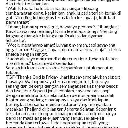
dan tidak tertahankan.
“Wah, Nto.. kalau lu abis mastur, jangan dibuang
sembarangan dong, kasiankan, anak lu pada teriak-teriak di
got. Mending lu bungkus terus kirim ke sayaaja, kali-kali
bermanfaat”
“Emang lu mau sperma gue, bawanya gemana? Dibungkus?
Kaya bawa nasi rendang! Kirim lewat apa dong? Mending
langsung tuang ke lu langsung. Praktis dan nyaman,
hehehehe”.
“Week, mengharap amat! Lu yang nyaman, tapi sayayang
nggak aman!! Nggak, saya cuma mau sperma lu aja” celetuk
imelda dengan sengit.
“Sudah ah, saya mau mandi dulu terus tidur, besok kita kan
masih kerja..” kata imelda kemudian.
Setelah itu kami sama-sama berpamitan untuk menutup
telpon.
TGF (Thanks God is Friday), hari itu saya melakukan seperti
biasanya. Walaupun saya terasa mengantuk, tapi saya
senang dan bekerja dengan semangat sekali karena besok
dan lusa libur. Seperti janji semalam, saya makan siang
dengan imelda untuk melanjutkan pembicaraan masalah
kantor yang sedang dihadapinya. saya dan imeldapun
berangkat bersama, menuju restoran yang menyajikan
masakan Thailand di bilangan Jakarta Selatan. Sepanjang
perjalanan dan di tempat tujuan pembicaraan kami hanya
berkisar masalah pekerjaan yang serius, sekali-kali
bercanda dan tertawa. Tidak ada satupun topik yang
mengungkit-ungkit pembicaraan akhir di telepon semalam.