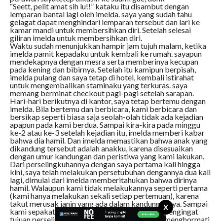
“Seett, pelit amat sih lu!!” kataku itu disambut dengan
lemparan bantal lagi oleh imelda. saya yang sudah tahu
gelagat dapat menghindari lemparan tersebut dan lari ke
kamar mandi untuk membersihkan diri. Setelah selesai
giliran imelda untuk membersihkan diri.
Waktu sudah menunjukkan hampir jam tujuh malam, ketika
imelda pamit kepadaku untuk kembali ke rumah. sayapun
mendekapnya dengan mesra serta memberinya kecupan
pada kening dan bibirnya. Setelah itu kamipun berpisah,
imelda pulang dan saya tetap di hotel, kembali istirahat
untuk mengembalikan staminaku yang terkuras. saya
memang berminat checkout pagi-pagi setelah sarapan.
Hari-hari berikutnya di kantor, saya tetap bertemu dengan
imelda. Bila bertemu dan berbicara, kami berbicara dan
bersikap seperti biasa saja seolah-olah tidak ada kejadian
apapun pada kami berdua. Sampai kira-kira pada minggu
ke-2 atau ke-3 setelah kejadian itu, imelda memberi kabar
bahwa dia hamil. Dan imelda memastikan bahwa anak yang
dikandung tersebut adalah anakku, karena disesuaikan
dengan umur kandungan dan peristiwa yang kami lakukan.
Dari perselingkuhannya dengan saya pertama kali hingga
kini, saya telah melakukan persetubuhan dengannya dua kali
lagi, dimulai dari imelda memberitahukan bahwa dirinya
hamil. Walaupun kami tidak melakukannya seperti pertama
(kami hanya melakukan sekali setiap pertemuan), karena
takut merusak janin yang ada dalam kandungannya. Sampai
X
kami sepakat untuk tidak melakukannya lagi, mengingat
tujuan perselingkuhan kami semula, dan untuk menghormati