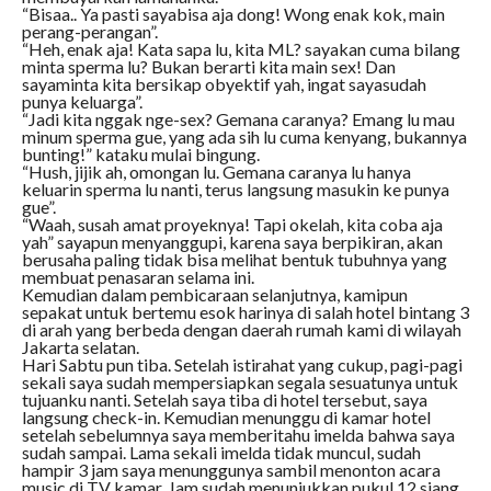
“Bisaa.. Ya pasti sayabisa aja dong! Wong enak kok, main
perang-perangan”.
“Heh, enak aja! Kata sapa lu, kita ML? sayakan cuma bilang
minta sperma lu? Bukan berarti kita main sex! Dan
sayaminta kita bersikap obyektif yah, ingat sayasudah
punya keluarga”.
“Jadi kita nggak nge-sex? Gemana caranya? Emang lu mau
minum sperma gue, yang ada sih lu cuma kenyang, bukannya
bunting!” kataku mulai bingung.
“Hush, jijik ah, omongan lu. Gemana caranya lu hanya
keluarin sperma lu nanti, terus langsung masukin ke punya
gue”.
“Waah, susah amat proyeknya! Tapi okelah, kita coba aja
yah” sayapun menyanggupi, karena saya berpikiran, akan
berusaha paling tidak bisa melihat bentuk tubuhnya yang
membuat penasaran selama ini.
Kemudian dalam pembicaraan selanjutnya, kamipun
sepakat untuk bertemu esok harinya di salah hotel bintang 3
di arah yang berbeda dengan daerah rumah kami di wilayah
Jakarta selatan.
Hari Sabtu pun tiba. Setelah istirahat yang cukup, pagi-pagi
sekali saya sudah mempersiapkan segala sesuatunya untuk
tujuanku nanti. Setelah saya tiba di hotel tersebut, saya
langsung check-in. Kemudian menunggu di kamar hotel
setelah sebelumnya saya memberitahu imelda bahwa saya
sudah sampai. Lama sekali imelda tidak muncul, sudah
hampir 3 jam saya menunggunya sambil menonton acara
music di TV kamar. Jam sudah menunjukkan pukul 12 siang,