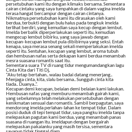
persetubuhan kami itu dengan klimaks bersama. Sementara
cairan cintaku yang saya tumpahkan di dalam vagina imelda
terasa hangat bercampur dengan cairan cintanya.
Nikmatnya persetubuhan kami itu dirasakan oleh kami
berdua, terbukti dengan bulu halus pada tengkuk imelda
terlihat berdiri, yang kemudian saya kecup dengan lembut.
Imelda berbalik diperperlakukan seperti itu, kemudian
mengecup lembut bibirku, yang saya jawab dengan
kecupan-kecupan lembut pula dibibirnya yang seksi. Entah
kenapa, saya merasa senang sekali memperlakukan imelda
seperti itu. Sentuhan, kecupan yang lembut, aroma tubuh
dan hembusan nafas serta dekapan kami berdua menambah
mesra suasana romantis saat itu.
Sementara suara TV di ruang tidur mengumandangkan lagu
Cinta Kita dari Titi Dj,
“Aku tetap bertahan.. walau badai datang menerjang..
Menjaga cinta, kita, slalu bersama.. Sungguh cinta kita
tiada.. Duanya..”.
Kecupan demi kecupan, belaian demi belaian kami lakukan.
Hembusan nafas yang memburu menambah gairah kami,
yang sebelumnya telah melakukan persetubuhan dengan
kenikmatan sensual dan romantis. Sambil berpagutan, saya
mendorong imelda perlahan-lahan ke tempat tidur. Dalam
posisi duduk di tepi tempat tidur, saya pangku imelda tanpa
melepaskan pagutan kami berdua, yang menambah panas
suasana di ruangan itu. imeldapun dengan bergairah
melepaskan pakaianku yang masih tersisa, sementara
sayapun tidak tinggal diam.