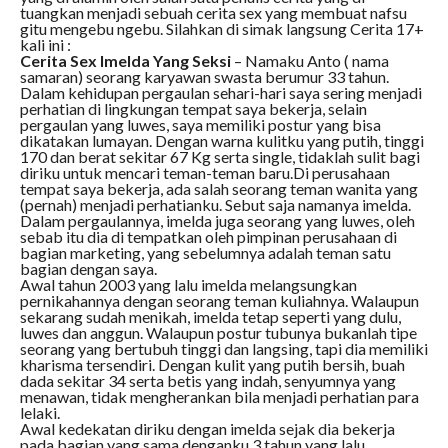
tuangkan menjadi sebuah cerita sex yang membuat nafsu
gitu mengebu ngebu. Silahkan di simak langsung Cerita 17+
kali ini :
Cerita Sex Imelda Yang Seksi
– Namaku Anto ( nama
samaran) seorang karyawan swasta berumur 33 tahun.
Dalam kehidupan pergaulan sehari-hari saya sering menjadi
perhatian di lingkungan tempat saya bekerja, selain
pergaulan yang luwes, saya memiliki postur yang bisa
dikatakan lumayan. Dengan warna kulitku yang putih, tinggi
170 dan berat sekitar 67 Kg serta single, tidaklah sulit bagi
diriku untuk mencari teman-teman baru.Di perusahaan
tempat saya bekerja, ada salah seorang teman wanita yang
(pernah) menjadi perhatianku. Sebut saja namanya imelda.
Dalam pergaulannya, imelda juga seorang yang luwes, oleh
sebab itu dia di tempatkan oleh pimpinan perusahaan di
bagian marketing, yang sebelumnya adalah teman satu
bagian dengan saya.
Awal tahun 2003 yang lalu imelda melangsungkan
pernikahannya dengan seorang teman kuliahnya. Walaupun
sekarang sudah menikah, imelda tetap seperti yang dulu,
luwes dan anggun. Walaupun postur tubunya bukanlah tipe
seorang yang bertubuh tinggi dan langsing, tapi dia memiliki
kharisma tersendiri. Dengan kulit yang putih bersih, buah
dada sekitar 34 serta betis yang indah, senyumnya yang
menawan, tidak mengherankan bila menjadi perhatian para
lelaki.
Awal kedekatan diriku dengan imelda sejak dia bekerja
pada bagian yang sama denganku 3 tahun yang lalu.