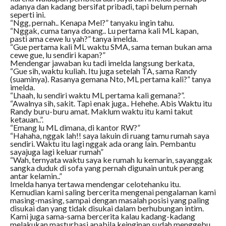
adanya dan kadang bersifat pribadi, tapi belum pernah
seperti ini.
“Ngg, pernah.. Kenapa Mel?” tanyaku ingin tahu.
“Nggak, cuma tanya doang.. Lu pertama kali ML kapan,
pasti ama cewe lu yah?” tanya imelda.
“Gue pertama kali ML waktu SMA, sama teman bukan ama
cewe gue, lu sendiri kapan?”
Mendengar jawaban ku tadi imelda langsung berkata,
“Gue sih, waktu kuliah. Itu juga setelah TA, sama Randy
(suaminya). Rasanya gemana Nto, ML pertama kali?” tanya
imelda.
“Lhaah, lu sendiri waktu ML pertama kali gemana?”.
“Awalnya sih, sakit. Tapi enak juga.. Hehehe. Abis Waktu itu
Randy buru-buru amat. Maklum waktu itu kami takut
ketauan..”.
“Emang lu ML dimana, di kantor RW?”
“Hahaha, nggak lah!! saya lakuin di ruang tamu rumah saya
sendiri. Waktu itu lagi nggak ada orang lain. Pembantu
sayajuga lagi keluar rumah”
“Wah, ternyata waktu saya ke rumah lu kemarin, sayanggak
sangka duduk di sofa yang pernah digunain untuk perang
antar kelamin..”
Imelda hanya tertawa mendengar celotehanku itu.
Kemudian kami saling bercerita mengenai pengalaman kami
masing-masing, sampai dengan masalah posisi yang paling
disukai dan yang tidak disukai dalam berhubungan intim.
Kami juga sama-sama bercerita kalau kadang-kadang
melakukan masturbasi apabila keinginan sudah menggebu