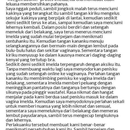
leluasa membersihkan pahanya.
Saya nggak peduli, sambil jongkok malah terus menciumi
kakinya yang terangkat itu sambil tangan kiriku mengelus
sekujur kakinya yang berpijak di lantai, kemudian sedikit
demi sedikit terus ke atas, sampai kemudian saya menciumi
lehernya kembali. Dalam posisi berdiri dan setengah
memeluk dari belakang, saya terus menerus menciumi
imelda yang sudah mulai terpejam dan menikmati
sentuhanku itu. Kemudian tangan kananku menuju
selangkangannya dan bermain-main dengan lembut pada
bulu-bulu halus dan sekitar vaginanya. Sementara tangan
kiriku menyusup ke dalam kausnya mencari daging-daging
kenyal yang tertutup bra.
Sedikit demi sedikit imelda terpengaruh dengan aksiku itu.
Tanpa membuang waktu lagi saya menyodorkan penisku
yang sudah setengah online ke vaginanya. Perlahan tangan
kananku itu membimbing penisku ke vagina imelda dari
belakang, sementara imelda memberi peluang dengan
meninggikan pantatnya dan tanganya bertumpu dengan
sikunya pada pinggir wastafel. Rasa nikmat dan hangat
menjalar pada kami berdua saat penisku masuk ke dalam
vagina imelda. Kemudian saya menyodoknya perlahan sekali
untuk memberi nuansa yang lebih nikmat dan sensual,
sementara saya memeluknya dari belakang dan memeras
lembut payudaranya, sambil terus mengecup tengkuknya
dan lehernya.
Perlakuanku tersebut membuat kami benar-benar
menikmati persetubuhan kami itu. Sambil terpejam dan