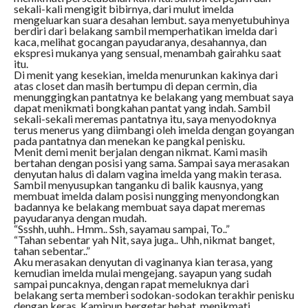
sekali-kali mengigit bibirnya, dari mulut imelda
mengeluarkan suara desahan lembut. saya menyetubuhinya
berdiri dari belakang sambil memperhatikan imelda dari
kaca, melihat gocangan payudaranya, desahannya, dan
ekspresi mukanya yang sensual, menambah gairahku saat
itu.
Di menit yang kesekian, imelda menurunkan kakinya dari
atas closet dan masih bertumpu di depan cermin, dia
menunggingkan pantatnya ke belakang yang membuat saya
dapat menikmati bongkahan pantat yang indah. Sambil
sekali-sekali meremas pantatnya itu, saya menyodoknya
terus menerus yang diimbangi oleh imelda dengan goyangan
pada pantatnya dan menekan ke pangkal penisku.
Menit demi menit berjalan dengan nikmat. Kami masih
bertahan dengan posisi yang sama. Sampai saya merasakan
denyutan halus di dalam vagina imelda yang makin terasa.
Sambil menyusupkan tanganku di balik kausnya, yang
membuat imelda dalam posisi nungging menyondongkan
badannya ke belakang membuat saya dapat meremas
payudaranya dengan mudah.
“Ssshh, uuhh.. Hmm.. Ssh, sayamau sampai, To..”
“Tahan sebentar yah Nit, saya juga.. Uhh, nikmat banget,
tahan sebentar..”
Aku merasakan denyutan di vaginanya kian terasa, yang
kemudian imelda mulai mengejang. sayapun yang sudah
sampai puncaknya, dengan rapat memeluknya dari
belakang serta memberi sodokan-sodokan terakhir penisku
dengan keras. Kamipun bergetar hebat, menikmati