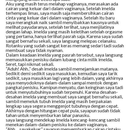
Aku yang masih terus melahap vaginanya, merasakan ada
cairan yang keluar dari dalam vaginanya. Setelah imelda
terhempas limas, saya masih saja membersihkan cairan
cinta yang keluar dari dalam vaginanya. Setelah itu baru
saya merangkak naik sambil menyibakkan kausnya untuk
melihat payudaranya, setelah terlihat, saya menjilatinya
dengan lahap. imelda yang masih keletihan setelah orgasme
yang pertama, hanya terlihat pasrah saja. Karena saya sudah
sangat bernafsu sekali, saya langsung melepas celanaku.
Rotanku yang sudah sangat keras memang sedari tadi sudah
membuat saya tidak nyaman.
Dalam keadaan imelda yang pasrah tersebut, saya langsung
memasukkan penisku dalam lubang cinta milik imelda.
Seret, tapi nikmat sekali.
“Aduh! Ahh..” desah imelda sambil memejamkan matanya.
Sedikit demi sedikit saya masukkan, kemudian saya tarik
sedikit, saya masukkan lagi yang lebih dalam, yang akhirnya
saya menyodoknya dalam-dalam sampai mentok dengan
pangkal penisku. Kamipun menyatu, dan keinginan saya tadi
untuk menyutubuhinya sudah terpenuhi. Karena desahan-
desahan imelda yang membuat saya sangat bernafsu sekali,
sambil memeluk tubuh imelda yang masih berpakaian
lengkap saya segera menggenjot tubuhnya dengan cepat.
Akhirnya dengan hitungan cepat pula, sayapun sudah tidak
tahan untuk menyemburkan lahar panasku.
saya langsung mendekap imelda kencang-kencang sambil
menekan dalam-dalam penisku ke dalam vaginanya.
“Ahh, .. sayakeluar” sayapun menyemburkan cairan cintaku