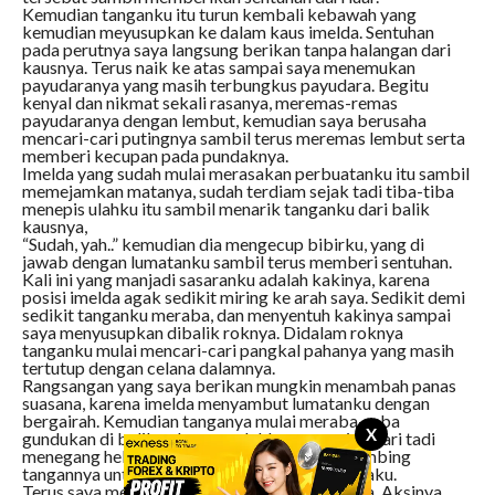
Kemudian tanganku itu turun kembali kebawah yang
kemudian meyusupkan ke dalam kaus imelda. Sentuhan
pada perutnya saya langsung berikan tanpa halangan dari
kausnya. Terus naik ke atas sampai saya menemukan
payudaranya yang masih terbungkus payudara. Begitu
kenyal dan nikmat sekali rasanya, meremas-remas
payudaranya dengan lembut, kemudian saya berusaha
mencari-cari putingnya sambil terus meremas lembut serta
memberi kecupan pada pundaknya.
Imelda yang sudah mulai merasakan perbuatanku itu sambil
memejamkan matanya, sudah terdiam sejak tadi tiba-tiba
menepis ulahku itu sambil menarik tanganku dari balik
kausnya,
“Sudah, yah..” kemudian dia mengecup bibirku, yang di
jawab dengan lumatanku sambil terus memberi sentuhan.
Kali ini yang manjadi sasaranku adalah kakinya, karena
posisi imelda agak sedikit miring ke arah saya. Sedikit demi
sedikit tanganku meraba, dan menyentuh kakinya sampai
saya menyusupkan dibalik roknya. Didalam roknya
tanganku mulai mencari-cari pangkal pahanya yang masih
tertutup dengan celana dalamnya.
Rangsangan yang saya berikan mungkin menambah panas
suasana, karena imelda menyambut lumatanku dengan
bergairah. Kemudian tanganya mulai meraba-raba
X
gundukan di balik celana pendekku yang sejak dari tadi
menegang hebat, yang kemudian saya membimbing
tangannya untuk memasukkan ke dalam celanaku.
Terus saya melanjutkan aksiku di dalam roknya. Aksinya