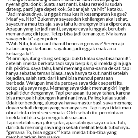
nyerah gitu donk! Suatu saat nanti, kalau rezeki lu sudah
dateng, pasti juga dapet kok. Sabar ajah, ya Nit” kataku.
“Jadi maksudnya, lu nggak mau kasih kesempatan ke gue?
Maaf ya, Nto? Bukannya sayasudah kehilangan akal sehat,
sayacuma mau tes aja. saya tahu lu orangnya bisa dipercaya.
Apapun yang terjadi nanti, sayapercaya lu nggak berubah
memandang diri gue. Tetep bisa jadi teman gue. Makanya
sayaperlu lu”. agen poker
“Wah Nita, kalau nanti hamil beneran gemana? Serem aja
kalau sampai ketauan.. sayakan, jadi nggak enak ama
keluarga lu?”.
“Biarin aja, itung-itung sebagai bukti kalau sayabisa hamil!”.
Setelah imelda berkata tadi saya berpikir, si imelda gila juga
nih, pikirku. saya tahu, kami memang sama-sama dekat, tapi
hanya sebatas teman biasa. saya hanya takut, nanti setelah
kejadian, salah satu dari kami bisa muncul perasaan
berbeda. Walupun imelda percaya saya tidak seperti itu,
tetap saja saya ragu. Memang saya tidak memungkiri, ingin
sekali tidur dengannya. Tapi perasaan itu saya tahan, karena
bisa merusak hubungan kami nantinya. Paling kalau sudah
tidak terbendung, ujungnya hanya masturbasi. saya memang
doyan sekali dengan yang namanya sex. Tapi saya tidak mau
obral cinta demi sex semata. Oleh sebab itu, permintaan
imelda ini bisa saja mengubah suasana.
Tapi setelah saya pikir-pikir, apa salahnya saya coba. Toh,
dari dulu memang saya ingin sekali melihat lekuk tubuhnya..
“gemana To, bisa nggak?” kata imelda tiba-tiba yang
membuyarkan lamunanku.