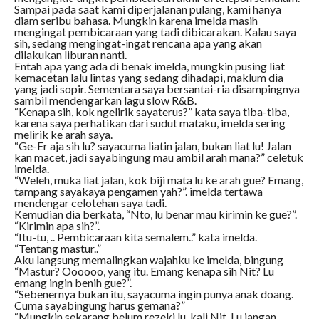
Sampai pada saat kami diperjalanan pulang, kami hanya
diam seribu bahasa. Mungkin karena imelda masih
mengingat pembicaraan yang tadi dibicarakan. Kalau saya
sih, sedang mengingat-ingat rencana apa yang akan
dilakukan liburan nanti.
Entah apa yang ada di benak imelda, mungkin pusing liat
kemacetan lalu lintas yang sedang dihadapi, maklum dia
yang jadi sopir. Sementara saya bersantai-ria disampingnya
sambil mendengarkan lagu slow R&B.
“Kenapa sih, kok ngelirik sayaterus?” kata saya tiba-tiba,
karena saya perhatikan dari sudut mataku, imelda sering
melirik ke arah saya.
“Ge-Er aja sih lu? sayacuma liatin jalan, bukan liat lu! Jalan
kan macet, jadi sayabingung mau ambil arah mana?” celetuk
imelda.
“Weleh, muka liat jalan, kok biji mata lu ke arah gue? Emang,
tampang sayakaya pengamen yah?”. imelda tertawa
mendengar celotehan saya tadi.
Kemudian dia berkata, “Nto, lu benar mau kirimin ke gue?”.
“Kirimin apa sih?”.
“Itu-tu, .. Pembicaraan kita semalem..” kata imelda.
“Tentang mastur..”
Aku langsung memalingkan wajahku ke imelda, bingung
“Mastur? Oooooo, yang itu. Emang kenapa sih Nit? Lu
emang ingin benih gue?”.
“Sebenernya bukan itu, sayacuma ingin punya anak doang.
Cuma sayabingung harus gemana?”
“Mungkin sekarang belum rezeki lu, kali Nit. Lu jangan