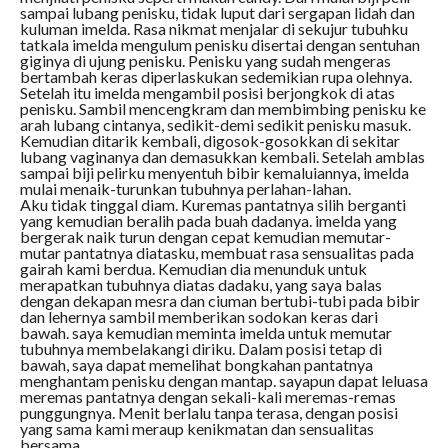
sampai lubang penisku, tidak luput dari sergapan lidah dan
kuluman imelda. Rasa nikmat menjalar di sekujur tubuhku
tatkala imelda mengulum penisku disertai dengan sentuhan
giginya di ujung penisku. Penisku yang sudah mengeras
bertambah keras diperlaskukan sedemikian rupa olehnya.
Setelah itu imelda mengambil posisi berjongkok di atas
penisku. Sambil mencengkram dan membimbing penisku ke
arah lubang cintanya, sedikit-demi sedikit penisku masuk.
Kemudian ditarik kembali, digosok-gosokkan di sekitar
lubang vaginanya dan demasukkan kembali. Setelah amblas
sampai biji pelirku menyentuh bibir kemaluiannya, imelda
mulai menaik-turunkan tubuhnya perlahan-lahan.
Aku tidak tinggal diam. Kuremas pantatnya silih berganti
yang kemudian beralih pada buah dadanya. imelda yang
bergerak naik turun dengan cepat kemudian memutar-
mutar pantatnya diatasku, membuat rasa sensualitas pada
gairah kami berdua. Kemudian dia menunduk untuk
merapatkan tubuhnya diatas dadaku, yang saya balas
dengan dekapan mesra dan ciuman bertubi-tubi pada bibir
dan lehernya sambil memberikan sodokan keras dari
bawah. saya kemudian meminta imelda untuk memutar
tubuhnya membelakangi diriku. Dalam posisi tetap di
bawah, saya dapat memelihat bongkahan pantatnya
menghantam penisku dengan mantap. sayapun dapat leluasa
meremas pantatnya dengan sekali-kali meremas-remas
punggungnya. Menit berlalu tanpa terasa, dengan posisi
yang sama kami meraup kenikmatan dan sensualitas
bersama.