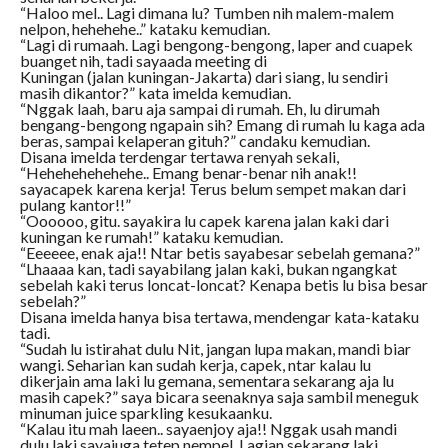
“Haloo mel.. Lagi dimana lu? Tumben nih malem-malem
nelpon, hehehehe..” kataku kemudian.
“Lagi di rumaah. Lagi bengong-bengong, laper and cuapek
buanget nih, tadi sayaada meeting di
Kuningan (jalan kuningan-Jakarta) dari siang, lu sendiri
masih dikantor?” kata imelda kemudian.
“Nggak laah, baru aja sampai di rumah. Eh, lu dirumah
bengang-bengong ngapain sih? Emang di rumah lu kaga ada
beras, sampai kelaperan gituh?” candaku kemudian.
Disana imelda terdengar tertawa renyah sekali,
“Hehehehehehehe.. Emang benar-benar nih anak!!
sayacapek karena kerja! Terus belum sempet makan dari
pulang kantor!!”
“Oooooo, gitu. sayakira lu capek karena jalan kaki dari
kuningan ke rumah!” kataku kemudian.
“Eeeeee, enak aja!! Ntar betis sayabesar sebelah gemana?”
“Lhaaaa kan, tadi sayabilang jalan kaki, bukan ngangkat
sebelah kaki terus loncat-loncat? Kenapa betis lu bisa besar
sebelah?”
Disana imelda hanya bisa tertawa, mendengar kata-kataku
tadi.
“Sudah lu istirahat dulu Nit, jangan lupa makan, mandi biar
wangi. Seharian kan sudah kerja, capek, ntar kalau lu
dikerjain ama laki lu gemana, sementara sekarang aja lu
masih capek?” saya bicara seenaknya saja sambil meneguk
minuman juice sparkling kesukaanku.
“Kalau itu mah laeen.. sayaenjoy aja!! Nggak usah mandi
dulu laki sayajuga tetep nempel. Lagian sekarang laki