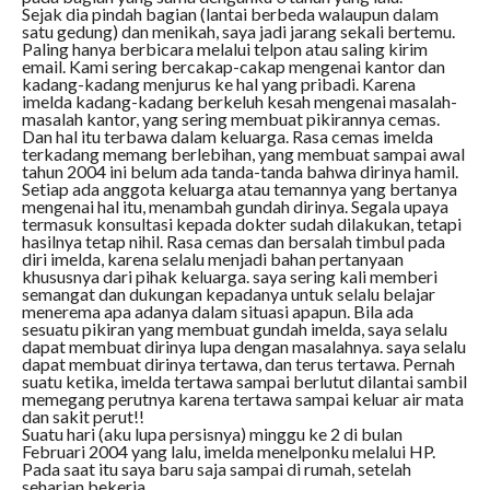
Sejak dia pindah bagian (lantai berbeda walaupun dalam
satu gedung) dan menikah, saya jadi jarang sekali bertemu.
Paling hanya berbicara melalui telpon atau saling kirim
email. Kami sering bercakap-cakap mengenai kantor dan
kadang-kadang menjurus ke hal yang pribadi. Karena
imelda kadang-kadang berkeluh kesah mengenai masalah-
masalah kantor, yang sering membuat pikirannya cemas.
Dan hal itu terbawa dalam keluarga. Rasa cemas imelda
terkadang memang berlebihan, yang membuat sampai awal
tahun 2004 ini belum ada tanda-tanda bahwa dirinya hamil.
Setiap ada anggota keluarga atau temannya yang bertanya
mengenai hal itu, menambah gundah dirinya. Segala upaya
termasuk konsultasi kepada dokter sudah dilakukan, tetapi
hasilnya tetap nihil. Rasa cemas dan bersalah timbul pada
diri imelda, karena selalu menjadi bahan pertanyaan
khususnya dari pihak keluarga. saya sering kali memberi
semangat dan dukungan kepadanya untuk selalu belajar
menerema apa adanya dalam situasi apapun. Bila ada
sesuatu pikiran yang membuat gundah imelda, saya selalu
dapat membuat dirinya lupa dengan masalahnya. saya selalu
dapat membuat dirinya tertawa, dan terus tertawa. Pernah
suatu ketika, imelda tertawa sampai berlutut dilantai sambil
memegang perutnya karena tertawa sampai keluar air mata
dan sakit perut!!
Suatu hari (aku lupa persisnya) minggu ke 2 di bulan
Februari 2004 yang lalu, imelda menelponku melalui HP.
Pada saat itu saya baru saja sampai di rumah, setelah
seharian bekerja.