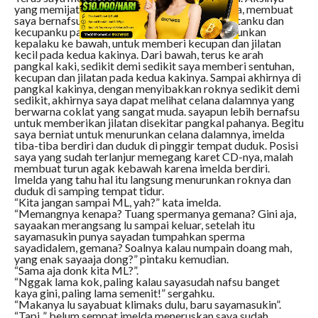
yang memijat nikmat penisku dari dalam celana, membuat
saya bernafsu sekali. sayapun menyudahi lumatanku dan
kecupanku pada lehernya, dan langsung menurunkan
kepalaku ke bawah, untuk memberi kecupan dan jilatan
kecil pada kedua kakinya. Dari bawah, terus ke arah
pangkal kaki, sedikit demi sedikit saya memberi sentuhan,
kecupan dan jilatan pada kedua kakinya. Sampai akhirnya di
pangkal kakinya, dengan menyibakkan roknya sedikit demi
sedikit, akhirnya saya dapat melihat celana dalamnya yang
berwarna coklat yang sangat muda. sayapun lebih bernafsu
untuk memberikan jilatan disekitar pangkal pahanya. Begitu
saya berniat untuk menurunkan celana dalamnya, imelda
tiba-tiba berdiri dan duduk di pinggir tempat duduk. Posisi
saya yang sudah terlanjur memegang karet CD-nya, malah
membuat turun agak kebawah karena imelda berdiri.
Imelda yang tahu hal itu langsung menurunkan roknya dan
duduk di samping tempat tidur.
“Kita jangan sampai ML, yah?” kata imelda.
“Memangnya kenapa? Tuang spermanya gemana? Gini aja,
sayaakan merangsang lu sampai keluar, setelah itu
sayamasukin punya sayadan tumpahkan sperma
sayadidalem, gemana? Soalnya kalau numpain doang mah,
yang enak sayaaja dong?” pintaku kemudian.
“Sama aja donk kita ML?”.
“Nggak lama kok, paling kalau sayasudah nafsu banget
kaya gini, paling lama semenit!” sergahku.
“Makanya lu sayabuat klimaks dulu, baru sayamasukin”.
“Tapi..” belum sempat imelda meneruskan saya sudah