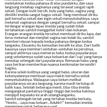
meletakkan kedua pahanya di atas pundakku, dan saya
langsung melahap vaginanya yang terawat sangat rapih
sekali. Dengan kulit bersih, bulu yang halus, vagina yang
dimiliki imelda sangat bagus sekali. Yang membuat diriku
jadi bernafsu sekali dan ingin sekali menyutubuhinya. saya
melumat vaginanya dengan sangat bernafsu sekali, sampai
terdengar erangan lepas imelda yang sudah tidak
tertahankan sambil menggeliat kekiri dan kekanan.
Erangan-erangan imelda tersebut membuat diriku lupa, dan
terus melumat dan menjilat vagina nan indah itu, sambil
memberi elusan kepada kedua pahanya dengan kedua
tanganku. Elusanku itu kemudian beralih ke atas. Dari balik
kausnya saya memberi sentuhan-sentuhan ke perutnya,
sampai akhirnya saya memeras halus kedua payudaranya
yang sebelumnya sudah saya keluarkan dari ‘cup’ yang hanya
menutup setengah dari payudaranya. Remasan halus yang
saya berikan memberikan nuansa kenikmatan tersendiri
bagiku.
Karena selain kulitnya yang sangat halus, ukuran dan
kekenyalannya membuat saya makin bernafsu untuk
menyetubuhinya. Walaupun saya belum melihat
payudaranya secara langsung, karena masih tertutup di
balik kaus. Setelah beberapa menit, tiba-tiba imelda
mengangkat pantatnya tinggi-tinggi dan kedua kakinya
menjepit kepalaku ke arah selangkanganku.
Sambil setengah teriak yang tertahan imelda berkata,
“Nnnto, .. saya mau keluarr.. Aduhh!!” kemudian imelda
mengejang untuk beberapa saat.