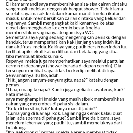
Di kamar mandi saya membersihkan sisa-sisa cairan cintaku
yang masih melekat dengan air hangat shower. Tidak lama
setelah saya masuk ke dalam kamar mandi, imelda ikutan
masuk, untuk membersihkan cairan cintaku yang keluar dari
vaginanya. Sambil mengangkat kaki kanannya ke atas
closet dan menghadap ke cermin besar, imelda
membersihkan vaginanya dengan tisyu WC.
Sementara saya yang sedang mengeringkan penisku dengan
handuk, terus memperhatikan kaki jenjang yang indah itu
dan aktifitas imelda. Kakinya yang putih bersih nan indah itu,
terlihat apik sekali kalau dilihat dari belakang yang tiba-
tiba membuat libidoku naik.
Rupanya imelda juga memperhatikan saya melalui pantulan
cermin di depannya (shower berada di depan cermin). Dia
tersenyum melihat saya tidak berkedip melihat dirinya.
Senyumannya itu lho, aduh.
“Nit, jangan senyum-senyum gitu, napa?” kataku dengan
gemas.
“Lhaa, emang kenapa? Kan lu juga ngeliatin sayaterus, kan?”
kata imelda.
saya menghampiri imelda yang masih sibuk membersihkan
cairan yang merembes di paha sisi dalam.
“Kok, di bersihin, Nit? katanya mau di jadiin?”
“Cuma yang di luar aja, kok. Lagian nggak enak kalau buat
jalan, ada sperma di paha gue”. Sambil imelda bicara, saya
mencium lehernya yang putih itu, sambil memeluknya dari
belakang.
“Ihh, geli doonk!” protes imelda, karena membuat tidak