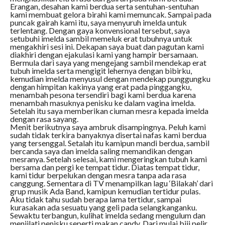
Erangan, desahan kami berdua serta sentuhan-sentuhan
kami membuat gelora birahi kami memuncak. Sampai pada
puncak gairah kami itu, saya menyuruh imelda untuk
terlentang. Dengan gaya konvensional tersebut, saya
setubuhi imelda sambil memeluk erat tubuhnya untuk
mengakhiri sesi ini. Dekapan saya buat dan pagutan kami
diakhiri dengan ejakulasi kami yang hampir bersamaan.
Bermula dari saya yang mengejang sambil mendekap erat
tubuh imelda serta mengigit lehernya dengan bibirku,
kemudian imelda menyusul dengan mendekap punggungku
dengan himpitan kakinya yang erat pada pinggangku,
menambah pesona tersendiri bagi kami berdua karena
menambah masuknya penisku ke dalam vagina imelda.
Setelah itu saya memberikan ciuman mesra kepada imelda
dengan rasa sayang.
Menit berikutnya saya ambruk disampingnya. Peluh kami
sudah tidak terkira banyaknya disertai nafas kami berdua
yang tersenggal. Setalah itu kamipun mandi berdua, sambil
bercanda saya dan imelda saling memandikan dengan
mesranya. Setelah selesai, kami mengeringkan tubuh kami
bersama dan pergi ke tempat tidur. Diatas tempat tidur,
kami tidur berpelukan dengan mesra tanpa ada rasa
canggung. Sementara di TV menampilkan lagu ‘Bilakah’ dari
grup musik Ada Band, kamipun kemudian tertidur pulas.
Aku tidak tahu sudah berapa lama tertidur, sampai
kurasakan ada sesuatu yang geli pada selangkanganku.
Sewaktu terbangun, kulihat imelda sedang mengulum dan
menjilati penisku seperti makan candy. Dari mulai biji pelir