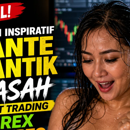
n pakaianku. Mama
 lalu melepas jubah
bawah. Penisku langsung
a.
mbari bangkit berdiri.
.