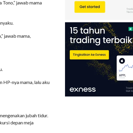
ma Tono,” jawab mama
anyaku.
n,” jawab mama,
u.
an HP-nya mama, lalu aku
engenakan jubah tidur.
kursi depan meja