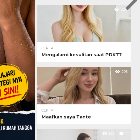
224
CERITA
Mengalami kesulitan saat PDKT?
206
CERITA
Maafkan saya Tante
193
2