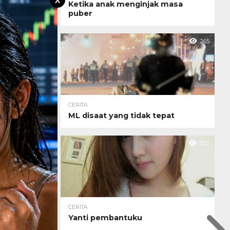
X
Ketika anak menginjak masa
puber
265
CERITA
ML disaat yang tidak tepat
232
CERITA
Yanti pembantuku