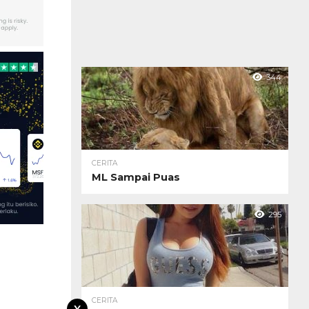
344
CERITA
ML Sampai Puas
295
CERITA