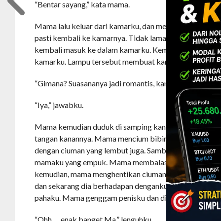
“Bentar sayang,” kata mama.
Mama lalu keluar dari kamarku, dan menutup pintu ka
pasti kembali ke kamarnya. Tidak lama kemudian, pin
kembali masuk ke dalam kamarku. Kemudian, sebuah l
kamarku. Lampu tersebut membuat kamarku bernuansa
“Gimana? Suasananya jadi romantis, kan?” kata mama 
“Iya,” jawabku.
Mama kemudian duduk di samping kananku, lalu dia me
tangan kanannya. Mama mencium bibirku dengan lemb
dengan ciuman yang lembut juga. Sambil berciuman, ak
mamaku yang empuk. Mama membalasnya dengan meng
kemudian, mama menghentikan ciuman kami berdua. Mam
dan sekarang dia berhadapan denganku. Mama lalu be
pahaku. Mama genggam penisku dan dia menjilatinya d
“Ohh … enak banget Ma,” lenguhku.