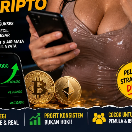
marku. Aku yakin mama
tu kamarku terbuka. Mama
ampu tidur menerangi
 remang – remang.
dengan tersenyum.
nyentuh pipiku dengan
ut. Aku membalasnya
u remas – remas payudara
ocok penisku. Semenit
a lalu berdiri dari kasur
rlutut dan membuka kedua
engan lembut.