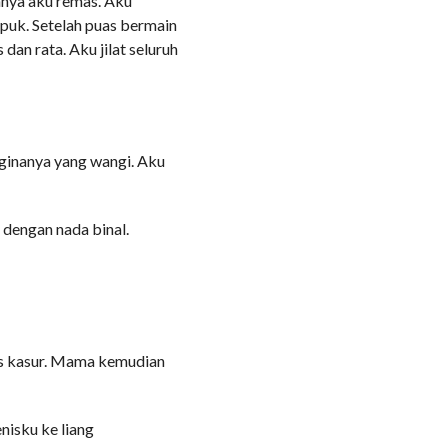
nnya aku remas. Aku
uk. Setelah puas bermain
dan rata. Aku jilat seluruh
vaginanya yang wangi. Aku
dengan nada binal.
s kasur. Mama kemudian
isku ke liang