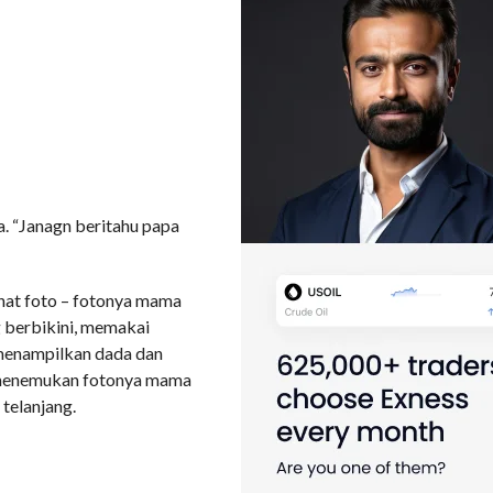
. “Janagn beritahu papa
hat foto – fotonya mama
g berbikini, memakai
 menampilkan dada dan
ut menemukan fotonya mama
telanjang.