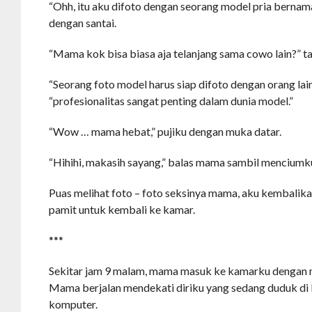
“Ohh, itu aku difoto dengan seorang model pria berna
dengan santai.
“Mama kok bisa biasa aja telanjang sama cowo lain?” t
“Seorang foto model harus siap difoto dengan orang lai
“profesionalitas sangat penting dalam dunia model.”
“Wow … mama hebat,” pujiku dengan muka datar.
“Hihihi, makasih sayang,” balas mama sambil menciumk
Puas melihat foto – foto seksinya mama, aku kembalik
pamit untuk kembali ke kamar.
***
Sekitar jam 9 malam, mama masuk ke kamarku dengan m
Mama berjalan mendekati diriku yang sedang duduk di 
komputer.