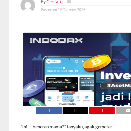
By
Cerita ++
Posted on
19 Oktober 2025
“Ini … beneran mama?” tanyaku, agak gemetar.