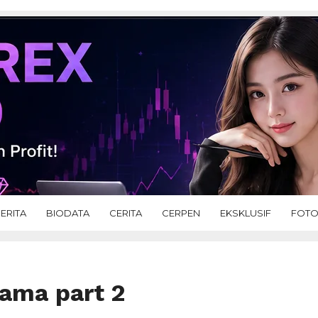
ERITA
BIODATA
CERITA
CERPEN
EKSKLUSIF
FOT
ama part 2