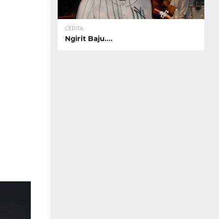
CERITA
Ngirit Baju….