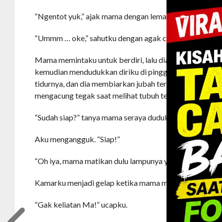
“Ngentot yuk,” ajak mama dengan lemah lembut.
“Ummm … oke,” sahutku dengan agak canggung.
Mama memintaku untuk berdiri, lalu dia menanggalka
kemudian mendudukkan diriku di pinggir kasurku. Mama
tidurnya, dan dia membiarkan jubah tersebut turun ke 
mengacung tegak saat melihat tubuh telanjangnya mam
“Sudah siap?” tanya mama seraya duduk di sampingku.
Aku mengangguk. “Siap!”
“Oh iya, mama matikan dulu lampunya ya,” kata mama se
Kamarku menjadi gelap ketika mama mematikan lampu
“Gak keliatan Ma!” ucapku.