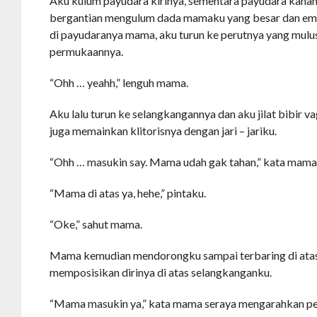
Aku kulum payudara kirinya, sementara payudara kana
bergantian mengulum dada mamaku yang besar dan emp
di payudaranya mama, aku turun ke perutnya yang mulus 
permukaannya.
“Ohh … yeahh,” lenguh mama.
Aku lalu turun ke selangkangannya dan aku jilat bibir 
juga memainkan klitorisnya dengan jari – jariku.
“Ohh … masukin say. Mama udah gak tahan,” kata mama 
“Mama di atas ya, hehe,” pintaku.
“Oke,” sahut mama.
Mama kemudian mendorongku sampai terbaring di ata
memposisikan dirinya di atas selangkanganku.
“Mama masukin ya,” kata mama seraya mengarahkan pen