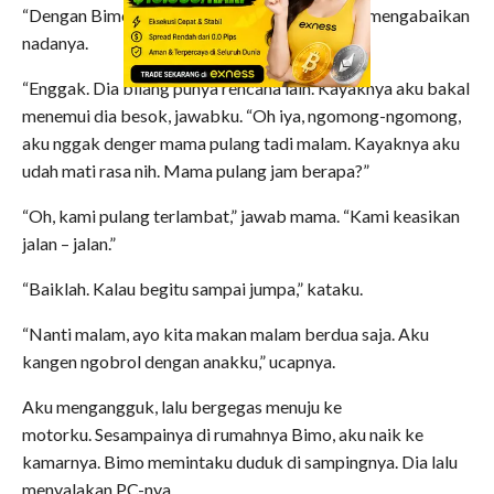
“Dengan Bimo?” tanyanya dengan gugup. Aku mengabaikan
nadanya.
“Enggak. Dia bilang punya rencana lain. Kayaknya aku bakal
menemui dia besok, jawabku. “Oh iya, ngomong-ngomong,
aku nggak denger mama pulang tadi malam. Kayaknya aku
udah mati rasa nih. Mama pulang jam berapa?”
“Oh, kami pulang terlambat,” jawab mama. “Kami keasikan
jalan – jalan.”
“Baiklah. Kalau begitu sampai jumpa,” kataku.
“Nanti malam, ayo kita makan malam berdua saja. Aku
kangen ngobrol dengan anakku,” ucapnya.
Aku mengangguk, lalu bergegas menuju ke
motorku.
Sesampainya di rumahnya Bimo, aku naik ke
kamarnya. Bimo memintaku duduk di sampingnya. Dia lalu
menyalakan PC-nya.