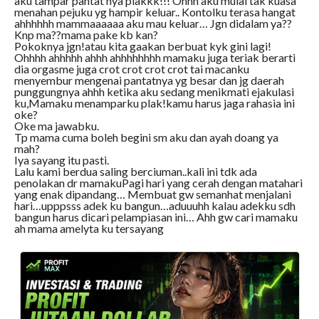
aku tampar pantat nya plakkk!!! Ohhh aku mulai tak kuasa
menahan pejuku yg hampir keluar.. Kontolku terasa hangat
ahhhhhh mammaaaaaa aku mau keluar… Jgn didalam ya??
Knp ma??mama pake kb kan?
Pokoknya jgn!atau kita gaakan berbuat kyk gini lagi!
Ohhhh ahhhhh ahhh ahhhhhhhh mamaku juga teriak berarti
dia orgasme juga crot crot crot crot tai macanku
menyembur mengenai pantatnya yg besar dan jg daerah
punggungnya ahhh ketika aku sedang menikmati ejakulasi
ku,Mamaku menamparku plak!kamu harus jaga rahasia ini
oke?
Oke ma jawabku.
Tp mama cuma boleh begini sm aku dan ayah doang ya
mah?
Iya sayang itu pasti.
Lalu kami berdua saling berciuman..kali ini tdk ada
penolakan dr mamakuPagi hari yang cerah dengan matahari
yang enak dipandang… Membuat gw semanhat menjalani
hari…upppsss adek ku bangun…aduuuhh kalau adekku sdh
bangun harus dicari pelampiasan ini… Ahh gw cari mamaku
ah mama amelyta ku tersayang