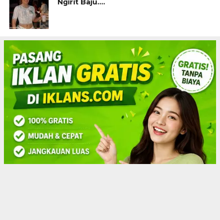
Ngirit Baju….