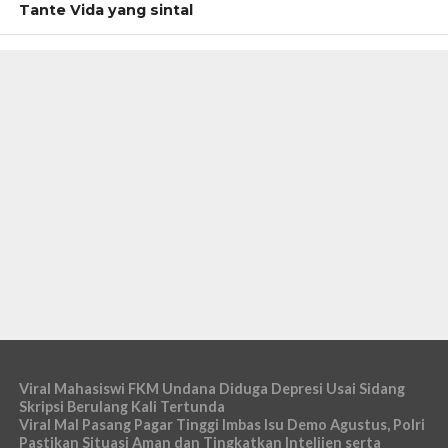
Tante Vida yang sintal
Viral Mahasiswi FKM Undana Diduga Depresi Usai Sidang
Skripsi Berulang Kali Tertunda
Viral Mal Pasang Pagar Tinggi Imbas Isu Demo Agustus, Polri
Pastikan Situasi Aman dan Tingkatkan Intelijen serta