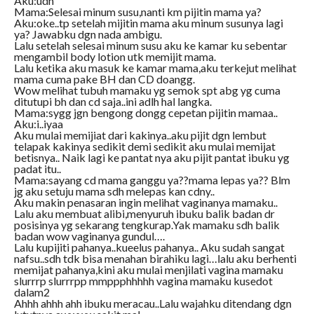
Aku:udh
Mama:Selesai minum susu,nanti km pijitin mama ya?
Aku:oke..tp setelah mijitin mama aku minum susunya lagi
ya? Jawabku dgn nada ambigu.
Lalu setelah selesai minum susu aku ke kamar ku sebentar
mengambil body lotion utk memijit mama.
Lalu ketika aku masuk ke kamar mama,aku terkejut melihat
mama cuma pake BH dan CD doangg.
Wow melihat tubuh mamaku yg semok spt abg yg cuma
ditutupi bh dan cd saja..ini adlh hal langka.
Mama:sygg jgn bengong dongg cepetan pijitin mamaa..
Aku:i..iyaa
Aku mulai memijiat dari kakinya..aku pijit dgn lembut
telapak kakinya sedikit demi sedikit aku mulai memijat
betisnya.. Naik lagi ke pantat nya aku pijit pantat ibuku yg
padat itu..
Mama:sayang cd mama ganggu ya??mama lepas ya?? Blm
jg aku setuju mama sdh melepas kan cdny..
Aku makin penasaran ingin melihat vaginanya mamaku..
Lalu aku membuat alibi,menyuruh ibuku balik badan dr
posisinya yg sekarang tengkurap.Yak mamaku sdh balik
badan wow vaginanya gundul….
Lalu kupijiti pahanya..kueelus pahanya.. Aku sudah sangat
nafsu..sdh tdk bisa menahan birahiku lagi…lalu aku berhenti
memijat pahanya,kini aku mulai menjilati vagina mamaku
slurrrp slurrrpp mmppphhhhh vagina mamaku kusedot
dalam2
Ahhh ahhh ahh ibuku meracau..Lalu wajahku ditendang dgn