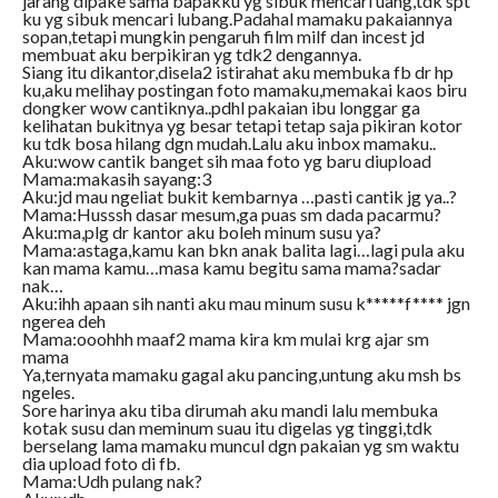
jarang dipake sama bapakku yg sibuk mencari uang,tdk spt
ku yg sibuk mencari lubang.Padahal mamaku pakaiannya
sopan,tetapi mungkin pengaruh film milf dan incest jd
membuat aku berpikiran yg tdk2 dengannya.
Siang itu dikantor,disela2 istirahat aku membuka fb dr hp
ku,aku melihay postingan foto mamaku,memakai kaos biru
dongker wow cantiknya..pdhl pakaian ibu longgar ga
kelihatan bukitnya yg besar tetapi tetap saja pikiran kotor
ku tdk bosa hilang dgn mudah.Lalu aku inbox mamaku..
Aku:wow cantik banget sih maa foto yg baru diupload
Mama:makasih sayang:3
Aku:jd mau ngeliat bukit kembarnya …pasti cantik jg ya..?
Mama:Husssh dasar mesum,ga puas sm dada pacarmu?
Aku:ma,plg dr kantor aku boleh minum susu ya?
Mama:astaga,kamu kan bkn anak balita lagi…lagi pula aku
kan mama kamu…masa kamu begitu sama mama?sadar
nak…
Aku:ihh apaan sih nanti aku mau minum susu k*****f**** jgn
ngerea deh
Mama:ooohhh maaf2 mama kira km mulai krg ajar sm
mama
Ya,ternyata mamaku gagal aku pancing,untung aku msh bs
ngeles.
Sore harinya aku tiba dirumah aku mandi lalu membuka
kotak susu dan meminum suau itu digelas yg tinggi,tdk
berselang lama mamaku muncul dgn pakaian yg sm waktu
dia upload foto di fb.
Mama:Udh pulang nak?