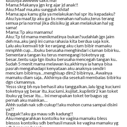
lututnya awwww sakit ma!
Mama:Makanya jgn krg ajar jd anak!!
Aku:Maaf ma,aku sungguh khilaf
Mama:apa kamu gila ya melakukan hal spr itu kepadaku?
Aku:Iya maaf,tp aku ga bs menahan nafsuku,terus terang
semua pria normal jika disisiku jg akan melakukan hal yg
sama!
Mama:Tp aku mamamu!
Aku:Tp td mama menikmatinya bukan?sudahlah jgn jaim
deh ma..aku janji ini cuma rahasia kita berdua saja kok.
Lalu aku kemvali tdr ke ranjang aku cium bibir mamaku
mmphhh cup…ibuku berusaha menghindari ciuman bibirku..
Sementara tangan ku terus memegangi toketnya yg
besar..tentu saja tgn ibuku berusaha mencegah tangan ku..
Sudah 5 menit mama melawan ku,akhirnya ia hanya bisa
pasrah mengahadapi kenyataan aku anaknya sendiri
mencium bibirnya…menghisap dlm2 bibirnya.. Awalnya
mamaku diam saja.. Akhirnya dia sesekali membalas bibirku
dgn ciumannya.
Yesss skrg bh nya berhasil aku tanggalkan..lalu lgsg kuciumi
toketnya yg besar itu..kuciumi..kujilat..kuplintir2 kan toket
ibuku yg besar itu… Ini merupakan toket terbagus yg
pernah aku mainkan…
Ahhh sudah nak sdh cukup!!aku mohon cuma sampai disini
ya??
Enggak!!aku ga mauu sdh kadung!!
Aku mengarahkan kontolku ke vagina mamaku bless
blessss kontolku sdh berhasil masuk ke vagina mamaku yg