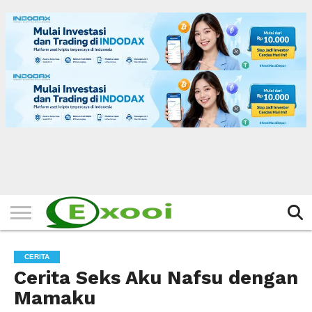
HOME
FILTER
BERITA
BIODATA
CERITA
CERPEN
EKSKLUSIF
FOTO
VIDEO
TIPS
MORE
CERITA
Cerita Seks Aku Nafsu dengan
Mamaku