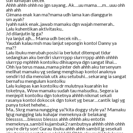
sdh lumayan becek
Ahhh ahhh ohhh no jgn sayang.. Ak….uu mama…..m…uuu ohh
ahh ahh
Gimana enak kan ma?mama udh lama kan dianggurin
sm ayah?
Iyahh nakk enak..jawab mamaku dgn wajah memerah..
Lalu kuhentikan aktivitasku..
Jd dilanjutin lg ga?
Iya lanjut ajh… Mama udh becek nih…
Yaudah kalau msh mau lanjut sepongin kontol Danny ya
ma??
Lalu ibuku merubah posisi ia berlutut ditempat tidur
sedangkan aku berdiri slurrrrppp slurrrrppp ahhh ohhhh
slurrrpp mphhhh kontolku dihisapnya dgn sangat lihai…
Ohh iya terus maaa..mama pinter deh ahhh aku tersenyum
melihat mamaku yg sedang menghisap kontol anaknya
sendiri td dia menolak utk aku setubuhi…sekarang ia sangat
bernafsu mengulum kontolku
Lalu kulepas kan kontolku dr mulutnya kuarahin ke
toketnya.. Wow mamaku sudah tau malsudku.. Segera ia
menjepit kontolku dgn toketnya ahhhh nikmat sekali
rasanya kontol dokocok dgn toket yg besar…cantik lagi yg
punya toket hehehe…
Ma.. Skrg mama nungging ya?kita doggy style ya? Mamaku
lgsg nungging lalu kuhajar memeknya dr belakang
blesssss….blessss blessss ahhh ohhhh aku entotin
memeknya..sambil kujambak2 rambutnya ahhhh ohhh ohhh
you’re dirty son! Gurau ibuku ahhh ahhh sambil jg sesekali