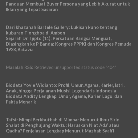
Panduan Membuat Buyer Persona yang Lebih Akurat untuk
Iklan yang Tepat Sasaran
Dari khazanah Bartele Gallery: Lukisan kuno tentang
kuburan Tionghoa di Ambon
Sejarah Dr Tjipto (11): Persatuan Bangsa Menguat,
Diasingkan ke P Banda; Kongres PPPKI dan Kongres Pemuda
1928, Batavia
Masalah RSS:
Retrieved unsupported status code "404"
Biodata Yovie Widianto: Profil, Umur, Agama, Karier, Istri,
Anak, hingga Perjalanan Musisi Legendaris Indonesia
Biodata Andity Lengkap: Umur, Agama, Karier, Lagu, dan
Fakta Menarik
Tafsir Mimpi Berkhutbah di Mimbar Menurut Ibnu Sirin
Shalat di Penghujung Waktu: Haruskah Niat Ada’ atau
Qadha? Penjelasan Lengkap Menurut Mazhab Syafi’i