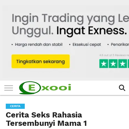
HOME
FILTER
BERITA
BIODATA
CERITA
CERPEN
EKSKLUSIF
FOTO
VIDEO
TIPS
MORE
CERITA
Cerita Seks Rahasia
Tersembunyi Mama 1