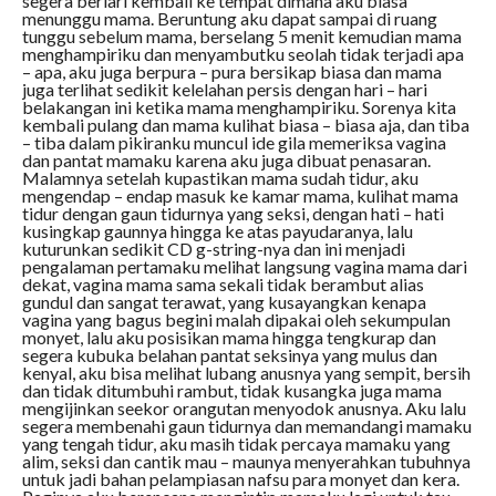
segera berlari kembali ke tempat dimana aku biasa
menunggu mama. Beruntung aku dapat sampai di ruang
tunggu sebelum mama, berselang 5 menit kemudian mama
menghampiriku dan menyambutku seolah tidak terjadi apa
– apa, aku juga berpura – pura bersikap biasa dan mama
juga terlihat sedikit kelelahan persis dengan hari – hari
belakangan ini ketika mama menghampiriku. Sorenya kita
kembali pulang dan mama kulihat biasa – biasa aja, dan tiba
– tiba dalam pikiranku muncul ide gila memeriksa vagina
dan pantat mamaku karena aku juga dibuat penasaran.
Malamnya setelah kupastikan mama sudah tidur, aku
mengendap – endap masuk ke kamar mama, kulihat mama
tidur dengan gaun tidurnya yang seksi, dengan hati – hati
kusingkap gaunnya hingga ke atas payudaranya, lalu
kuturunkan sedikit CD g-string-nya dan ini menjadi
pengalaman pertamaku melihat langsung vagina mama dari
dekat, vagina mama sama sekali tidak berambut alias
gundul dan sangat terawat, yang kusayangkan kenapa
vagina yang bagus begini malah dipakai oleh sekumpulan
monyet, lalu aku posisikan mama hingga tengkurap dan
segera kubuka belahan pantat seksinya yang mulus dan
kenyal, aku bisa melihat lubang anusnya yang sempit, bersih
dan tidak ditumbuhi rambut, tidak kusangka juga mama
mengijinkan seekor orangutan menyodok anusnya. Aku lalu
segera membenahi gaun tidurnya dan memandangi mamaku
yang tengah tidur, aku masih tidak percaya mamaku yang
alim, seksi dan cantik mau – maunya menyerahkan tubuhnya
untuk jadi bahan pelampiasan nafsu para monyet dan kera.