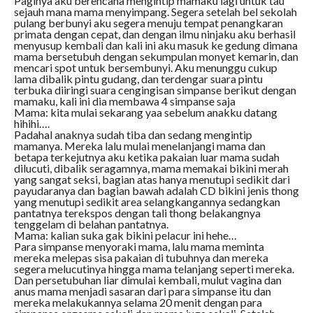
Paginya aku berencana mengintip mamaku lagi untuk tau
sejauh mana mama menyimpang. Segera setelah bel sekolah
pulang berbunyi aku segera menuju tempat penangkaran
primata dengan cepat, dan dengan ilmu ninjaku aku berhasil
menyusup kembali dan kali ini aku masuk ke gedung dimana
mama bersetubuh dengan sekumpulan monyet kemarin, dan
mencari spot untuk bersembunyi. Aku menunggu cukup
lama dibalik pintu gudang, dan terdengar suara pintu
terbuka diiringi suara cengingisan simpanse berikut dengan
mamaku, kali ini dia membawa 4 simpanse saja
Mama: kita mulai sekarang yaa sebelum anakku datang
hihihi….
Padahal anaknya sudah tiba dan sedang mengintip
mamanya. Mereka lalu mulai menelanjangi mama dan
betapa terkejutnya aku ketika pakaian luar mama sudah
dilucuti, dibalik seragamnya, mama memakai bikini merah
yang sangat seksi, bagian atas hanya menutupi sedikit dari
payudaranya dan bagian bawah adalah CD bikini jenis thong
yang menutupi sedikit area selangkangannya sedangkan
pantatnya terekspos dengan tali thong belakangnya
tenggelam di belahan pantatnya.
Mama: kalian suka gak bikini pelacur ini hehe…
Para simpanse menyoraki mama, lalu mama meminta
mereka melepas sisa pakaian di tubuhnya dan mereka
segera melucutinya hingga mama telanjang seperti mereka.
Dan persetubuhan liar dimulai kembali, mulut vagina dan
anus mama menjadi sasaran dari para simpanse itu dan
mereka melakukannya selama 20 menit dengan para