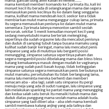
mama: gantian dong ahhh kalian ini hehehe…….
mama kembali memberi komando ke 5 primata itu, kali ini
monyet kecil itu berada di selangkangan mama dan segera
memasukkan penis kecilnya itu ke dalam liang senggama
mama, kulihat mama mendesah kecil. seekor kera tidak
membiarkan mulut mama menganggur cukup lama, primata
itu segera memasukkan penisnya ke dalam mulut mama
sementara 3 primata lainnya menonton sambil seolah
bersorak. sekitar 5 menit kemudian monyet kecil yang
sedang menyetubuhi mama berteriak melengking,
sepertinya dia sudah orgasme lalu dia mencabut penisnya
dan duduk di samping tubuh tanpa busana mamaku yang
kulihat sudah banjir keringat, mama lalu mencabut penis
simpanse yang ada di mulutnya lalu berganti posisi
menungging, simpanse satunya sepertinya paham dan
segera mengambil posisi dibelakang mama dan bless bless
batang kemaluannya masuk dengan mudah ke vaginanya
mama yang sudah pasti basah kuyup, tidak ketinggalan
simpanse satunya segera memasukkan penis berbulunya ke
mulut mamaku. persetubuhan itu tidak berlangsung lama,
mama lalu meminta mereka berhenti dan memberi
semacam aba – aba lagi, salah satu simpanse itu pergi
menuju meja yang ada di sudut ruangan, lalu simpanse yang
lain melakukan spanking ke pantat mama yang menungging
dan kedua salah satu beruk itu menaiki tubuh mama dan
duduk diatas punggung mama seolah mama adalah kuda.
simpanse yang tadi diberi aba – aba oleh mama kembali
sambil membawa kalung anjing yang ada talinya dan