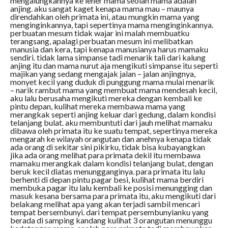
mengalungkannya ke leher mama seolah mama adalah
anjing. aku sangat kaget kenapa mama mau – maunya
direndahkan oleh primata ini, atau mungkin mama yang
menginginkannya, tapi sepertinya mama menginginkannya.
perbuatan mesum tidak wajar ini malah membuatku
terangsang, apalagi perbuatan mesum ini melibatkan
manusia dan kera, tapi kenapa manusianya harus mamaku
sendiri. tidak lama simpanse tadi menarik tali dari kalung
anjing itu dan mama nurut aja mengikuti simpanse itu seperti
majikan yang sedang mengajak jalan – jalan anjingnya,
monyet kecil yang duduk di punggung mama mulai menarik
– narik rambut mama yang membuat mama mendesah kecil,
aku lalu berusaha mengikuti mereka dengan kembali ke
pintu depan, kulihat mereka membawa mama yang
merangkak seperti anjing keluar dari gedung, dalam kondisi
telanjang bulat. aku membuntuti dari jauh melihat mamaku
dibawa oleh primata itu ke suatu tempat, sepertinya mereka
mengarah ke wilayah orangutan dan anehnya kenapa tidak
ada orang di sekitar sini pikirku, tidak bisa kubayangkan
jika ada orang melihat para primata dekil itu membawa
mamaku merangkak dalam kondisi telanjang bulat, dengan
beruk kecil diatas menungganginya. para primata itu lalu
berhenti di depan pintu pagar besi, kulihat mama berdiri
membuka pagar itu lalu kembali ke posisi menungging dan
masuk kesana bersama para primata itu, aku mengikuti dari
belakang melihat apa yang akan terjadi sambil mencari
tempat bersembunyi. dari tempat persembunyianku yang
berada di samping kandang kulihat 3 orangutan menunggu