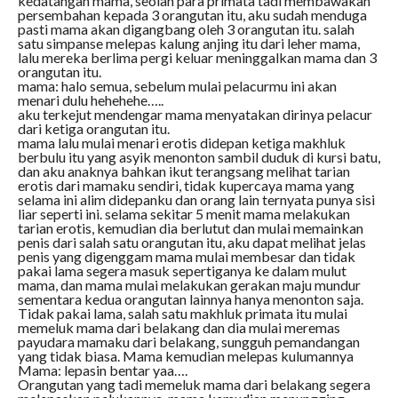
kedatangan mama, seolah para primata tadi membawakan
persembahan kepada 3 orangutan itu, aku sudah menduga
pasti mama akan digangbang oleh 3 orangutan itu. salah
satu simpanse melepas kalung anjing itu dari leher mama,
lalu mereka berlima pergi keluar meninggalkan mama dan 3
orangutan itu.
mama: halo semua, sebelum mulai pelacurmu ini akan
menari dulu hehehehe…..
aku terkejut mendengar mama menyatakan dirinya pelacur
dari ketiga orangutan itu.
mama lalu mulai menari erotis didepan ketiga makhluk
berbulu itu yang asyik menonton sambil duduk di kursi batu,
dan aku anaknya bahkan ikut terangsang melihat tarian
erotis dari mamaku sendiri, tidak kupercaya mama yang
selama ini alim didepanku dan orang lain ternyata punya sisi
liar seperti ini. selama sekitar 5 menit mama melakukan
tarian erotis, kemudian dia berlutut dan mulai memainkan
penis dari salah satu orangutan itu, aku dapat melihat jelas
penis yang digenggam mama mulai membesar dan tidak
pakai lama segera masuk sepertiganya ke dalam mulut
mama, dan mama mulai melakukan gerakan maju mundur
sementara kedua orangutan lainnya hanya menonton saja.
Tidak pakai lama, salah satu makhluk primata itu mulai
memeluk mama dari belakang dan dia mulai meremas
payudara mamaku dari belakang, sungguh pemandangan
yang tidak biasa. Mama kemudian melepas kulumannya
Mama: lepasin bentar yaa….
Orangutan yang tadi memeluk mama dari belakang segera