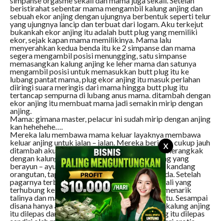
simpanse orgasme sekali dan mama juga sekali. Setelah
beristirahat sebentar mama mengambil kalung anjing dan
sebuah ekor anjing dengan ujungnya berbentuk seperti telur
yang ujungnya lancip dan terbuat dari logam. Aku terkejut
bukankah ekor anjing itu adalah butt plug yang memiliki
ekor, sejak kapan mama memilikinya. Mama lalu
menyerahkan kedua benda itu ke 2 simpanse dan mama
segera mengambil posisi menungging, satu simpanse
memasangkan kalung anjing ke leher mama dan satunya
mengambil posisi untuk memasukkan butt plug itu ke
lubang pantat mama, plug ekor anjing itu masuk perlahan
diiringi suara meringis dari mama hingga butt plug itu
tertancap sempurna di lubang anus mama. ditambah dengan
ekor anjing itu membuat mama jadi semakin mirip dengan
anjing.
Mama: gimana master, pelacur ini sudah mirip dengan anjing
kan hehehehe….
Mereka lalu membawa mama keluar layaknya membawa
keluar anjing untuk jalan – jalan. Mereka berjalan cukup jauh
X
ditambah aku fokus melihat mamaku berjalan merangkak
dengan kalung anjing di lehernya dan ekor anjing yang
berayun – ayun di pantatnya, hingga sampai ke kandang
orangutan, tapi kulihat ini kandany yang berbeda. Setelah
pagarnya terbuka, simpanse yang memegang tali yang
terhubung ke kalung anjing di leher mama lalu menarik
talinya dan mama menurut saja ditarik seperti itu. Sesampai
disana hanya ada 2 orangutan yang menunggu, kalung anjing
itu dilepas dari leher mama dan plug ekor anjing itu dilepas