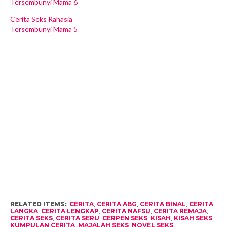
Tersembunyi Mama 6
Cerita Seks Rahasia
Tersembunyi Mama 5
RELATED ITEMS:
CERITA
,
CERITA ABG
,
CERITA BINAL
,
CERITA
LANGKA
,
CERITA LENGKAP
,
CERITA NAFSU
,
CERITA REMAJA
,
CERITA SEKS
,
CERITA SERU
,
CERPEN SEKS
,
KISAH
,
KISAH SEKS
,
KUMPULAN CERITA
,
MAJALAH SEKS
,
NOVEL SEKS