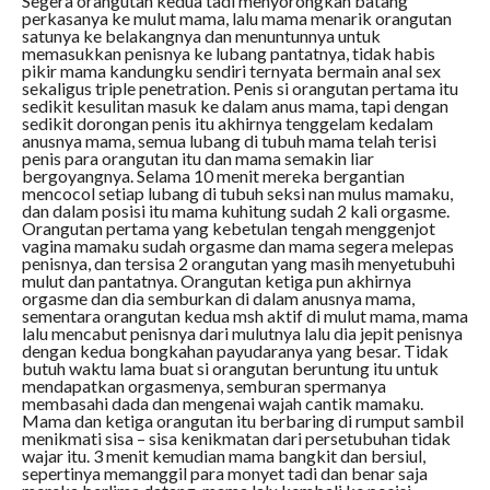
Segera orangutan kedua tadi menyorongkan batang
perkasanya ke mulut mama, lalu mama menarik orangutan
satunya ke belakangnya dan menuntunnya untuk
memasukkan penisnya ke lubang pantatnya, tidak habis
pikir mama kandungku sendiri ternyata bermain anal sex
sekaligus triple penetration. Penis si orangutan pertama itu
sedikit kesulitan masuk ke dalam anus mama, tapi dengan
sedikit dorongan penis itu akhirnya tenggelam kedalam
anusnya mama, semua lubang di tubuh mama telah terisi
penis para orangutan itu dan mama semakin liar
bergoyangnya. Selama 10 menit mereka bergantian
mencocol setiap lubang di tubuh seksi nan mulus mamaku,
dan dalam posisi itu mama kuhitung sudah 2 kali orgasme.
Orangutan pertama yang kebetulan tengah menggenjot
vagina mamaku sudah orgasme dan mama segera melepas
penisnya, dan tersisa 2 orangutan yang masih menyetubuhi
mulut dan pantatnya. Orangutan ketiga pun akhirnya
orgasme dan dia semburkan di dalam anusnya mama,
sementara orangutan kedua msh aktif di mulut mama, mama
lalu mencabut penisnya dari mulutnya lalu dia jepit penisnya
dengan kedua bongkahan payudaranya yang besar. Tidak
butuh waktu lama buat si orangutan beruntung itu untuk
mendapatkan orgasmenya, semburan spermanya
membasahi dada dan mengenai wajah cantik mamaku.
Mama dan ketiga orangutan itu berbaring di rumput sambil
menikmati sisa – sisa kenikmatan dari persetubuhan tidak
wajar itu. 3 menit kemudian mama bangkit dan bersiul,
sepertinya memanggil para monyet tadi dan benar saja