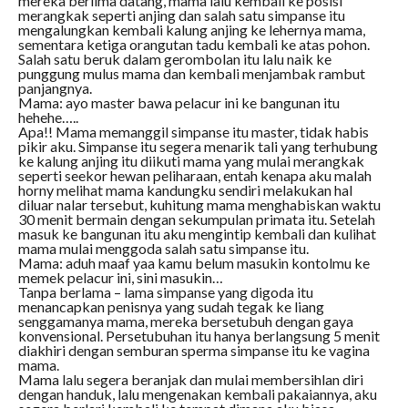
mereka berlima datang, mama lalu kembali ke posisi
merangkak seperti anjing dan salah satu simpanse itu
mengalungkan kembali kalung anjing ke lehernya mama,
sementara ketiga orangutan tadu kembali ke atas pohon.
Salah satu beruk dalam gerombolan itu lalu naik ke
punggung mulus mama dan kembali menjambak rambut
panjangnya.
Mama: ayo master bawa pelacur ini ke bangunan itu
hehehe…..
Apa!! Mama memanggil simpanse itu master, tidak habis
pikir aku. Simpanse itu segera menarik tali yang terhubung
ke kalung anjing itu diikuti mama yang mulai merangkak
seperti seekor hewan peliharaan, entah kenapa aku malah
horny melihat mama kandungku sendiri melakukan hal
diluar nalar tersebut, kuhitung mama menghabiskan waktu
30 menit bermain dengan sekumpulan primata itu. Setelah
masuk ke bangunan itu aku mengintip kembali dan kulihat
mama mulai menggoda salah satu simpanse itu.
Mama: aduh maaf yaa kamu belum masukin kontolmu ke
memek pelacur ini, sini masukin…
Tanpa berlama – lama simpanse yang digoda itu
menancapkan penisnya yang sudah tegak ke liang
senggamanya mama, mereka bersetubuh dengan gaya
konvensional. Persetubuhan itu hanya berlangsung 5 menit
diakhiri dengan semburan sperma simpanse itu ke vagina
mama.
Mama lalu segera beranjak dan mulai membersihlan diri
dengan handuk, lalu mengenakan kembali pakaiannya, aku