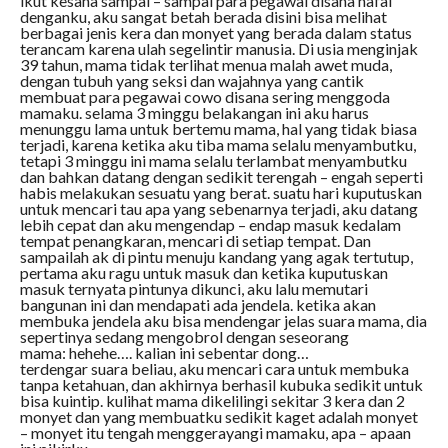
ikut kesana sampai – sampai para pegawai disana hafal
denganku, aku sangat betah berada disini bisa melihat
berbagai jenis kera dan monyet yang berada dalam status
terancam karena ulah segelintir manusia. Di usia menginjak
39 tahun, mama tidak terlihat menua malah awet muda,
dengan tubuh yang seksi dan wajahnya yang cantik
membuat para pegawai cowo disana sering menggoda
mamaku. selama 3 minggu belakangan ini aku harus
menunggu lama untuk bertemu mama, hal yang tidak biasa
terjadi, karena ketika aku tiba mama selalu menyambutku,
tetapi 3 minggu ini mama selalu terlambat menyambutku
dan bahkan datang dengan sedikit terengah – engah seperti
habis melakukan sesuatu yang berat. suatu hari kuputuskan
untuk mencari tau apa yang sebenarnya terjadi, aku datang
lebih cepat dan aku mengendap – endap masuk kedalam
tempat penangkaran, mencari di setiap tempat. Dan
sampailah ak di pintu menuju kandang yang agak tertutup,
pertama aku ragu untuk masuk dan ketika kuputuskan
masuk ternyata pintunya dikunci, aku lalu memutari
bangunan ini dan mendapati ada jendela. ketika akan
membuka jendela aku bisa mendengar jelas suara mama, dia
sepertinya sedang mengobrol dengan seseorang
mama: hehehe…. kalian ini sebentar dong…
terdengar suara beliau, aku mencari cara untuk membuka
tanpa ketahuan, dan akhirnya berhasil kubuka sedikit untuk
bisa kuintip. kulihat mama dikelilingi sekitar 3 kera dan 2
monyet dan yang membuatku sedikit kaget adalah monyet
– monyet itu tengah menggerayangi mamaku, apa – apaan