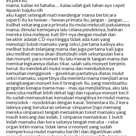
ini pikirku.
mama: kalian ini hahaha…. kalau udah gak tahan ayo cepet
lepasin bajuku nih
aku kaget setengah mati mendengar mama berbicara
seperti itu ke hewan – hewan primata itu, jangan – jangan……
kulihat sekarang para primata itu mulai melucuti pakaiannya
mama, dimulai kemejanya lalu celana pendeknya, bahkan
mereka bisa melepas kait BH-nya dengan mudah dan
terakhir adalah CD-nya hingga tidak ada kain yang
menutupi tubuh mamaku yang seksi, pertama kalinya aku
melihat tubuh telanjang mama dan juga pertama kali juga
aku melihat mama akan disetubuhi oleh sekumpulan kera
dan monyet. para monyet itu lalu menarik tangan mama dan
membaringkannya diatas tikar, salah satu monyet berjenis
beruk itu mendekati mulut mama dan mendudukinya
kemudian menggesek – gesekkan pantatnya diatas mulut
seksi mamaku, sepertinya dia meminta mama menjilati area
selangkangan monyet kecil brengsek itu, yang membuatku
gregetan kenapa mama mau – mau aja menjilatinya, aku lalu
mencoba melihat lebih dekat lagi dan rupanya monyet kecil
itu sudah memasukkan kemaluan mungilnya ke mulut mama,
menyodok – nyodokkan dengan kasar. Sementara itu 2 kera
lainnya yang berukuran sebesar simpanse (tapi memang
mereka simpanse) tengah memainkan toket mamaku yang
masih kencang dan indah, 1 simpanse memainkan 1 bukit
indah mamaku dan kera satunya tengah meraba – raba
organ intim mama. tidak lama si monyet yang sudah
memperkosa mulut mamaku berdiri dan digantikan oleh