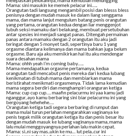
melepaskan pelukannya, mama kemudian menungging
Mama: sini masukin ke memek pelacur ini…..
Orangutan tadi langsung mengambil posisi dan blesss bless
penisnya dengan mudah masuk ke dalam liang senggama
mama, dan mama lanjut mengulum batang penis orangutan
yang pertama, orangutan kedua dengan liar menggenjot
tubuh seksi mamaku dari belakang, membuat persetubuhan
antar spesies ini menjadi sangat panas. Ditengah permainan
panas antara mamaku dengan 2 orangutan itu aku jadi
teringat dengan 5 monyet tadi, sepertinya baru 1 yang
orgasme diantara kelimanya dan mama bahkan juga belum
orgasme. Baru aja aku memikirkan hal itu aku mendengar
suara desahan mama
Mama: ohhh yeah I’m coming baby…..
Mama mendapatkan orgasme pertamanya, kedua
orangutan tadi mencabut penis mereka dari kedua lubang
kenikmatan di tubuh mama dan membiarkan mama
beristirahat menikmati orgasmenya. Tidak lama kemudian
mama segera berdiri dan menghampiri oranguran ketiga
Mama: cup cup cup…. maafin pelacurmu ini yaa kamu jadi
nganggur, ayo kamu berbaring sini biar pelacurmu ini yang
bergoyang hehehehe….
Orangutan ketiga tadi segera berbaring di rumput dan
mama mulai turun perlahan mengarahkan vaginanya ke
penis tegak milik orangutan ketiga itu dan penis besar itu
dengan mudah masuk ke lubang vaginanya mama, mama
lalu mulai menggoyangnya perlahan lalu makin cepat.
Mama: si..ni say mas..ukin ke mu… lut pela..cur ini