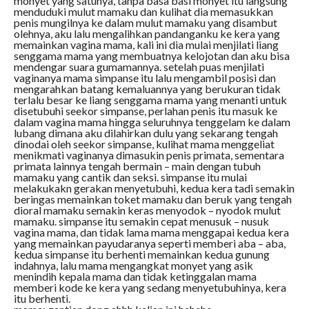
monyet yang satunya, tanpa basa basi monyet itu langsung
menduduki mulut mamaku dan kulihat dia memasukkan
penis mungilnya ke dalam mulut mamaku yang disambut
olehnya, aku lalu mengalihkan pandanganku ke kera yang
memainkan vagina mama, kali ini dia mulai menjilati liang
senggama mama yang membuatnya kelojotan dan aku bisa
mendengar suara gumamannya. setelah puas menjilati
vaginanya mama simpanse itu lalu mengambil posisi dan
mengarahkan batang kemaluannya yang berukuran tidak
terlalu besar ke liang senggama mama yang menanti untuk
disetubuhi seekor simpanse, perlahan penis itu masuk ke
dalam vagina mama hingga seluruhnya tenggelam ke dalam
lubang dimana aku dilahirkan dulu yang sekarang tengah
dinodai oleh seekor simpanse, kulihat mama menggeliat
menikmati vaginanya dimasukin penis primata, sementara
primata lainnya tengah bermain – main dengan tubuh
mamaku yang cantik dan seksi. simpanse itu mulai
melakukakn gerakan menyetubuhi, kedua kera tadi semakin
beringas memainkan toket mamaku dan beruk yang tengah
dioral mamaku semakin keras menyodok – nyodok mulut
mamaku. simpanse itu semakin cepat menusuk – nusuk
vagina mama, dan tidak lama mama menggapai kedua kera
yang memainkan payudaranya seperti memberi aba – aba,
kedua simpanse itu berhenti memainkan kedua gunung
indahnya, lalu mama mengangkat monyet yang asik
menindih kepala mama dan tidak ketinggalan mama
memberi kode ke kera yang sedang menyetubuhinya, kera
itu berhenti.