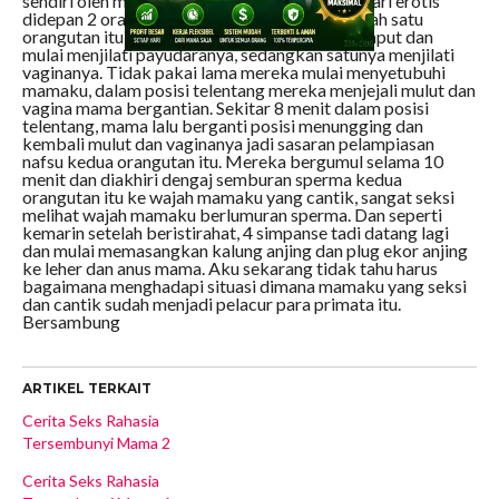
sendiri oleh mama. Seperti kemarin mama menari erotis
didepan 2 orangutan itu dan setelah selesai salah satu
orangutan itu membaringkan mama diatas rumput dan
mulai menjilati payudaranya, sedangkan satunya menjilati
vaginanya. Tidak pakai lama mereka mulai menyetubuhi
mamaku, dalam posisi telentang mereka menjejali mulut dan
vagina mama bergantian. Sekitar 8 menit dalam posisi
telentang, mama lalu berganti posisi menungging dan
kembali mulut dan vaginanya jadi sasaran pelampiasan
nafsu kedua orangutan itu. Mereka bergumul selama 10
menit dan diakhiri dengaj semburan sperma kedua
orangutan itu ke wajah mamaku yang cantik, sangat seksi
melihat wajah mamaku berlumuran sperma. Dan seperti
kemarin setelah beristirahat, 4 simpanse tadi datang lagi
dan mulai memasangkan kalung anjing dan plug ekor anjing
ke leher dan anus mama. Aku sekarang tidak tahu harus
bagaimana menghadapi situasi dimana mamaku yang seksi
dan cantik sudah menjadi pelacur para primata itu.
Bersambung
ARTIKEL TERKAIT
Cerita Seks Rahasia
Tersembunyi Mama 2
Cerita Seks Rahasia