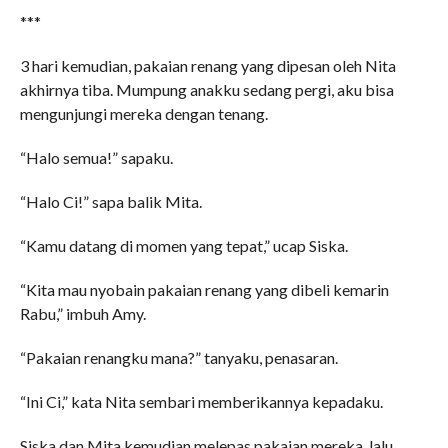
***
3 hari kemudian, pakaian renang yang dipesan oleh Nita
akhirnya tiba. Mumpung anakku sedang pergi, aku bisa
mengunjungi mereka dengan tenang.
“Halo semua!” sapaku.
“Halo Ci!” sapa balik Mita.
“Kamu datang di momen yang tepat,” ucap Siska.
“Kita mau nyobain pakaian renang yang dibeli kemarin
Rabu,” imbuh Amy.
“Pakaian renangku mana?” tanyaku, penasaran.
“Ini Ci,” kata Nita sembari memberikannya kepadaku.
Siska dan Mita kemudian melepas pakaian mereka, lalu