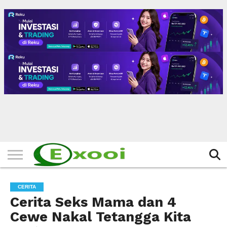
HOME
FILTER
BERITA
BIODATA
CERITA
CERPEN
EKSKLUSIF
FOTO
VIDEO
TIPS
MORE
CERITA
Cerita Seks Mama dan 4
Cewe Nakal Tetangga Kita