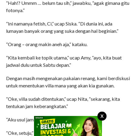
“Hah!? Ummm … belum tau sih,” jawabku, “agak gimana gitu
fotonya.”
“Ini namanya fetish, Ci,” ucap Siska. “Di dunia ini, ada
lumayan banyak orang yang suka dengan hal beginian.”
“Orang – orang makin aneh aja,” kataku.
“Kita kembali ke topik utama,” ucap Amy, “ayo, kita buat
jadwal dulu untuk Sabtu depan.”
Dengan masih mengenakan pakaian renang, kami berdiskusi
untuk menentukan villa mana yang akan kia gunakan.
“Oke, villa sudah ditentukan,” ucap Nita, “sekarang, kita
tentukan jam keberangkatan.”
X
“Aku usul jam 7 pagi,” usul Siska.
“Oke, setuju,” balas Amy.