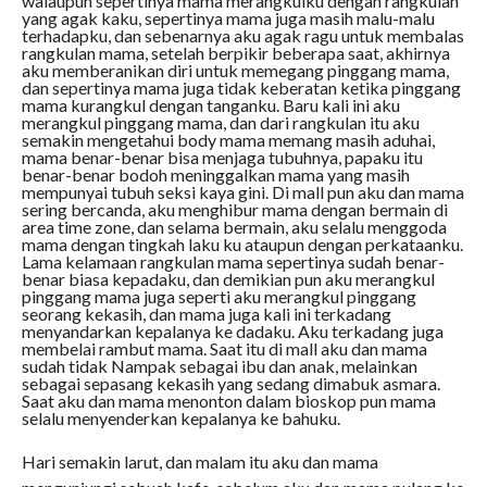
walaupun sepertinya mama merangkulku dengan rangkulan
yang agak kaku, sepertinya mama juga masih malu-malu
terhadapku, dan sebenarnya aku agak ragu untuk membalas
rangkulan mama, setelah berpikir beberapa saat, akhirnya
aku memberanikan diri untuk memegang pinggang mama,
dan sepertinya mama juga tidak keberatan ketika pinggang
mama kurangkul dengan tanganku. Baru kali ini aku
merangkul pinggang mama, dan dari rangkulan itu aku
semakin mengetahui body mama memang masih aduhai,
mama benar-benar bisa menjaga tubuhnya, papaku itu
benar-benar bodoh meninggalkan mama yang masih
mempunyai tubuh seksi kaya gini. Di mall pun aku dan mama
sering bercanda, aku menghibur mama dengan bermain di
area time zone, dan selama bermain, aku selalu menggoda
mama dengan tingkah laku ku ataupun dengan perkataanku.
Lama kelamaan rangkulan mama sepertinya sudah benar-
benar biasa kepadaku, dan demikian pun aku merangkul
pinggang mama juga seperti aku merangkul pinggang
seorang kekasih, dan mama juga kali ini terkadang
menyandarkan kepalanya ke dadaku. Aku terkadang juga
membelai rambut mama. Saat itu di mall aku dan mama
sudah tidak Nampak sebagai ibu dan anak, melainkan
sebagai sepasang kekasih yang sedang dimabuk asmara.
Saat aku dan mama menonton dalam bioskop pun mama
selalu menyenderkan kepalanya ke bahuku.
Hari semakin larut, dan malam itu aku dan mama