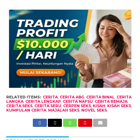
RELATED ITEMS:
CERITA
,
CERITA ABG
,
CERITA BINAL
,
CERITA
LANGKA
,
CERITA LENGKAP
,
CERITA NAFSU
,
CERITA REMAJA
,
CERITA SEKS
,
CERITA SERU
,
CERPEN SEKS
,
KISAH
,
KISAH SEKS
,
KUMPULAN CERITA
,
MAJALAH SEKS
,
NOVEL SEKS