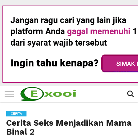
HOME
FILTER
BERITA
BIODATA
CERITA
CERPEN
EKSKLUSIF
FOTO
VIDEO
TIPS
MORE
CERITA
Cerita Seks Menjadikan Mama
Binal 2