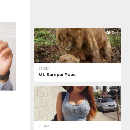
344
CERITA
ML Sampai Puas
294
CERITA