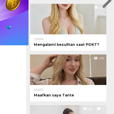
221
CERITA
Mengalami kesulitan saat PDKT?
205
CERITA
Maafkan saya Tante
192
2