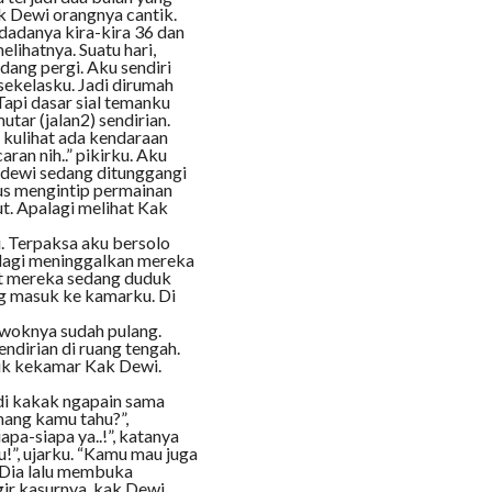
k Dewi orangnya cantik.
 dadanya kira-kira 36 dan
lihatnya. Suatu hari,
ang pergi. Aku sendiri
 sekelasku. Jadi dirumah
Tapi dasar sial temanku
utar (jalan2) sendirian.
h kulihat ada kendaraan
ran nih..” pikirku. Aku
k dewi sedang ditunggangi
rus mengintip permainan
t. Apalagi melihat Kak
. Terpaksa aku bersolo
 lagi meninggalkan mereka
at mereka sedang duduk
ng masuk ke kamarku. Di
owoknya sudah pulang.
ndirian di ruang tengah.
suk kekamar Kak Dewi.
adi kakak ngapain sama
mang kamu tahu?”,
pa-siapa ya..!”, katanya
u!”, ujarku. “Kamu mau juga
r. Dia lalu membuka
ggir kasurnya, kak Dewi