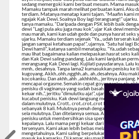
sedang memergoki kami berbuat mesum. Mama masuk 
Mamaku tampak marah melihat perbuatan kami. Aku da
terdiam. Matanya menatap kami tajam. “Maafin kami ma!
ngajak Kak Dewi. Soalnya Boy lagi terangsang!” ujarku
tanya mamaku. “Daripada dengan PSK lebih baik deng
dewi “Lagi pula aku juga mau kok”, ujar Kak dewi mem
mau marah, kami kan udah gede dan punya hasrat seks ya
ujarku. Mamaku terdiam sejenak “Ya.., udah terserah kal
jangan sampai ketahuan papa!”, ujarnya. “Satu hal lagi 
Dewi hamil”, katanya sambil menatapku. “Ya..udah se
mau lihat bagaimana kalian melepaskan hasrat seks kalian
dan Kak Dewi saling pandang. Lalu kami lanjutkan perm
merangsang Kak Dewi lagi. Kujilati payudaranya. Lalu kuji
mmh.. desahnya. Tanpa lama2 kumasukkan penisku ke l
kugoyang. Akkh..ohh..ngghh..ah.. ah..desahnya. Aku m
kocokanku. Dan akhh..ahh ..akhhkhh.., jeritnya panjang
mencapai orgasme. Semakin cepat goyanganku. ck .ckk.
penisku di vaginanya yang sudah basah bercampur cai
keluar nih..”, jeritku “dimulutku aja!”, ujarnya sambil m
kucabut penisku. Kak dewi langsung menggenggam pe
dalam mulutnya. Crott.. crot..crot..crot kusemburkan 
sebanyak 8 kali. Mulutnya penuh dengan spermaku. Sam
sela mulutnya. Dan ditelannya semua. Aku terbaring pua
penisku untuk membersihkan sisa sperma. Kulihat ma
kepalanya. Lalu mama pergi keluar dari kamar. Aku da
tersenyum. Kami akan lebih bebas melakukannya diru
mengetahuinya. Kami saling berpelukan dan berciuman.
masuk ke kamarku. Di kamar aku masih memikirkan kej