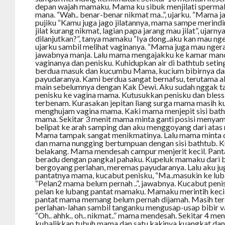
depan wajah mamaku. Mama ku sibuk menjilati sperm
mana. “Wah.. benar-benar nikmat ma..”, ujarku. “Mama ja
pujiku “Kamu juga jago jilatannya, mama sampe merindin
jilat kurang nikmat, lagian papa jarang mau jilat”, ujarn
dilanjutkan?”, tanya mamaku “Iya dong..aku kan mau ng
ujarku sambil melihat vaginanya. “Mama juga mau nger
jawabnya manja. Lalu mama mengajakku ke kamar man
vaginanya dan penisku. Kuhidupkan air di bathtub setin
berdua masuk dan kucumbu Mama, kucium bibirnya d
payudaranya. Kami berdua sangat bernafsu, terutama a
main sebelumnya dengan Kak Dewi. Aku sudah nggak 
penisku ke vagina mama. Kutusukkan penisku dan bless
terbenam. Kurasakan jepitan liang surga mama masih 
menghujam vagina mama. Kaki mama menjepit sisi bathtub
mama. Sekitar 3 menit mama minta ganti posisi menyam
belipat ke arah samping dan aku menggoyang dari ata
Mama tampak sangat menikmatinya. Lalu mama minta d
dan mama nungging bertumpuan dengan sisi bathtub. 
belakang. Mama mendesah campur menjerit kecil. Pan
beradu dengan pangkal pahaku. Kupeluk mamaku dari b
bergoyang perlahan, meremas payudaranya. Lalu aku ju
pantatnya mama, kucabut penisku, “Ma..masukin ke luban
“Pelan2 mama belum pernah ..”, jawabnya. Kucabut pen
pelan ke lubang pantat mamaku. Mamaku merintih keci
pantat mama memang belum pernah dijamah. Masih ter
perlahan-lahan sambil tanganku mengusap-usap bibir v
“Oh.. ahhk.. oh.. nikmat..” mama mendesah. Sekitar 4 me
kubalikkan tubuh mama dan satu kakinya kuangkat dan 