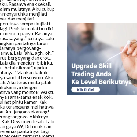
sku. Rasanya enak sekali.
dalam mulutnya. Aku cukup
an menyuruhku menjilati
mas dan menjilati
 perutnya sampai kujilati
 lagi. Penisku mulai berdiri
u dan memompanya. Rasanya
us.. sayang..” jeritnya. Lalu
angkan pantatnya turun
daranya bergoyang-
nya. Lalu “ahh.. agh.. oh..”
us bergoyang dan crot..
Lalu dia mencium bibirku.
l-betul nikmat”, ujarku
 katanya “Maukan kakak
rnya sambil tersenyum. Aku
li. Aku terus minta jatah
lakukannya dengan
atnya yang montok. Waktu
sanya sama-sama enak kok.
kulihat pintu kamar Kak
ku terangsang melihatnya.
. Ah.. jangan sekarang!
merangsangnya. Akhirnya
. Kak Dewi mendesah. Lalu
kan gaya 69, Dikocok dan
 meremas pantatnya. Lagi
gat terkejut, ternyata mama