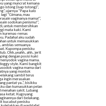
aku yang muncrat kemana
go istong (isap totong)”,
g”, ujarnya “Papa kalo
ya lagi “Gimana, mau
erasain vaginanya mama!”,
asain sodokan penismu!”,
di, untuk membersihkan
ggi mata kaki. Kami
an kuremas-remas
ku. Padahal aku sudah
tahan untuk memasukkan
.. amblas semuanya
kuat. Kupompa penisku
. Ohh..yeahh.. ahh.. jerit
ping dengan posisi kaki
s menyodok vagina mama.
oggy style. Kami bangkit
Kusodok vagina mama dari
tatnya yang montok
elakang sambil terus
ga ingin merasakan
g pantat ya..”, bisikku
isku dan kumasukkan pelan
l menahan sakit. Lubang
asa ketat. Kugoyang
aginannya dari belakang.
nit kucabut penisku
kuletakkan di washtafel.