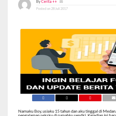
By
Cerita ++
Posted on
28 Juli 2017
Namaku Boy, usiaku 15 tahun dan aku tinggal di Meda
pengalaman seksku di rumahku sendiri. Kejadian ini baru