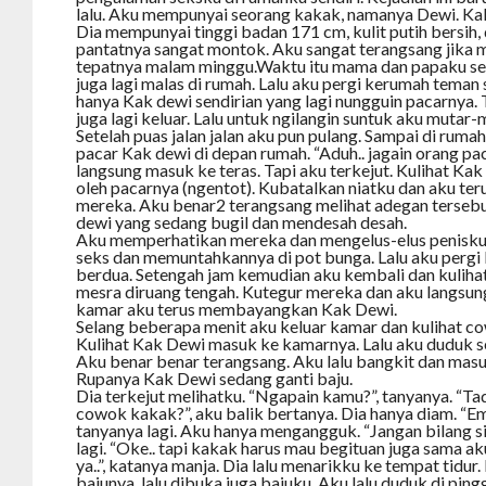
lalu. Aku mempunyai seorang kakak, namanya Dewi. Ka
Dia mempunyai tinggi badan 171 cm, kulit putih bersih,
pantatnya sangat montok. Aku sangat terangsang jika me
tepatnya malam minggu.Waktu itu mama dan papaku sed
juga lagi malas di rumah. Lalu aku pergi kerumah teman
hanya Kak dewi sendirian yang lagi nungguin pacarnya. 
juga lagi keluar. Lalu untuk ngilangin suntuk aku mutar-m
Setelah puas jalan jalan aku pun pulang. Sampai di ruma
pacar Kak dewi di depan rumah. “Aduh.. jagain orang paca
langsung masuk ke teras. Tapi aku terkejut. Kulihat Ka
oleh pacarnya (ngentot). Kubatalkan niatku dan aku te
mereka. Aku benar2 terangsang melihat adegan tersebu
dewi yang sedang bugil dan mendesah desah.
Aku memperhatikan mereka dan mengelus-elus penisku
seks dan memuntahkannya di pot bunga. Lalu aku pergi
berdua. Setengah jam kemudian aku kembali dan kulih
mesra diruang tengah. Kutegur mereka dan aku langsu
kamar aku terus membayangkan Kak Dewi.
Selang beberapa menit aku keluar kamar dan kulihat c
Kulihat Kak Dewi masuk ke kamarnya. Lalu aku duduk se
Aku benar benar terangsang. Aku lalu bangkit dan ma
Rupanya Kak Dewi sedang ganti baju.
Dia terkejut melihatku. “Ngapain kamu?”, tanyanya. “T
cowok kakak?”, aku balik bertanya. Dia hanya diam. “E
tanyanya lagi. Aku hanya mengangguk. “Jangan bilang sia
lagi. “Oke.. tapi kakak harus mau begituan juga sama ak
ya..”, katanya manja. Dia lalu menarikku ke tempat tidu
bajunya, lalu dibuka juga bajuku. Aku lalu duduk di pin