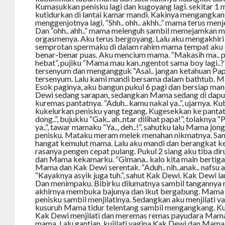
Kumasukkan penisku lagi dan kugoyang lagi. sekitar 1
kutidurkan di lantai kamar mandi. Kakinya mengangkan
menggenjotnya lagi. “Shh.. ohh.. akhh..” mama terus men
Dan “ohh.. ahh..” mama melenguh sambil memejamkan 
orgasmenya. Aku terus bergoyang. Lalu aku mengakhir
semprotan spermaku di dalam rahim mama tempat aku 
benar-benar puas. Aku mencium mama. “Makasih ma..
hebat”, pujiku “Mama mau kan..ngentot sama boy lagi..
tersenyum dan mengangguk “Asal.. jangan ketahuan Papa
tersenyum. Lalu kami mandi bersama dalam bathtub. Ma
Esok paginya, aku bangun pukul 6 pagi dan bersiap man
Dewi sedang sarapan, sedangkan Mama sedang di dapu
kuremas pantatnya. “Aduh.. kamu nakal ya..”, ujarnya. K
kukelurkan penisku yang tegang. Kugesekkan ke panta
dong..”, bujukku “Gak.. ah..ntar dilihat papa!”, tolaknya “P
ya..”, tawar mamaku “Ya.., deh..!”, sahutku lalu Mama j
penisku. Mataku meram melek menahan nikmatnya. Sa
hangat kemulut mama. Lalu aku mandi dan berangkat ke 
rasanya pengen cepat pulang. Pukul 2 siang aku tiba d
dan Mama kekamarku. “Gimana.. kalo kita main bertiga”,
Mama dan Kak Dewi serentak. “Aduh.. nih..anak.. nafsu 
“Kayaknya asyik juga tuh.”, sahut Kak Dewi. Kak Dewi
Dan menimpaku. Bibirku dilumatnya sambil tangannya
akhirnya membuka bajunya dan ikut bergabung. Mama
penisku sambil menjilatinya. Sedangkan aku menjilati v
kusuruh Mama tidur telentang sambil mengangkang. Ku
Kak Dewi menjilati dan meremas remas payudara Mama. “S
mama. Lalu gantian, kujilati vagina Kak Dewi dan Mama