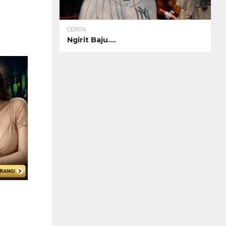
CERITA
Ngirit Baju….