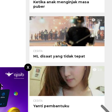
Ketika anak menginjak masa
puber
264
CERITA
ML disaat yang tidak tepat
X
231
CERITA
Yanti pembantuku