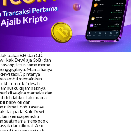
aku juga bisa ngentot
is. Soalnya mamaku ikut
ke (bukan membanggakan).
r lama mengenai ide gilaku
gan mamaku sendiri. Lalu
ku berbaring
ahanya yang mulus.
 naik ke tempat tidur
an kugesek penisku yang
oy?”, tanyanya. “Pengen
meluk dan menciumnya.
dak pakai BH dan CD.
wi, kak Dewi aja 36B) dan
 sayang terus sama mama.
 menggigitnya. Mama hanya
ewi tadi..”, pintanya
ama sambil memainkan
okh.. e. na. k..” desah
 rambutku dijambaknya.
enari di vagina mamaku dan
t di lidahku. Lalu mama
il baby oil dan
n nikmat. ohh..rasanya
nak daripada Kak Dewi.
ulum semua penisku
akan saat mama mengocok
asyik dan nikmat. Aku
emprotkan spermaku di