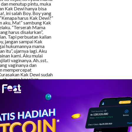
dan menutup pintu, muka
n Kak Dewi hanya bisa
, ini salah Boy. Boy yang
. “Kenapa harus Kak Dewi?”
an aku, Ma!” sambung Kak
belaku. “Terserah Mama
ng harus disalurkan”,
ian. Tapi perbuatan kalian
Boy, jangan sampai Kak
bagai hukumannya mama
 itu”, ujarnya lagi. Aku
ainan kami. Aku mulai
lati vaginanya. Ah..sst..
iang vaginanya dan
akin mempercepat
. Kurasakan Kak Dewi sudah
. ck..suara kocokan
ran orgasmenya. “Mau
enahan sodokan penisku,
nisku dan mengocoknya
spermaku ke mulutnya
pai menetes keluar dari
s, dan Kak Dewi menjilati
ma menggelengkan
n Kak Dewi hanya
mah, walaupun mama
 Aku lalu berpakaian dan
adian tadi. “Mama tidak