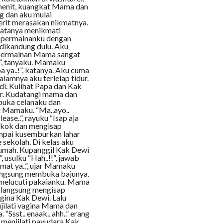
 menit, kuangkat Mama dan
g dan aku mulai
jerit merasakan nikmatnya.
matanya menikmati
i permainanku dengan
dikandung dulu. Aku
 permainan Mama sangat
?”, tanyaku. Mamaku
 ya..!”, katanya. Aku cuma
lamnya aku terlelap tidur.
di. Kulihat Papa dan Kak
r. Kudatangi mama dan
ubuka celanaku dan
t Mamaku. “Ma..ayo..
lease..”, rayuku “Isap aja
ongkok dan mengisap
mpai kusemburkan lahar
sekolah. Di kelas aku
irumah. Kupanggil Kak Dewi
 usulku “Hah..!!”, jawab
amat ya..”, ujar Mamaku
 langsung membuka bajunya.
 melucuti pakaianku. Mama
 langsung mengisap
agina Kak Dewi. Lalu
jilati vagina Mama dan
sst.. enaak.. ahh..” erang
 menjilati payudara Kak