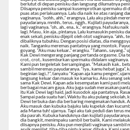
berlutut di depan penisku dan langsung dilumatnya peni
Diisapnya penisku sampai kusemprotkan spermaku di 
puas atas perlakuannya. Lalu dia naik ke atas ranjang d
vaginanya. “oohh.. ahh..” erangnya. Lalu aku pindah mere
payudaranya. mmhh.. terus.. nggh.. Kujilati payudaranya,
lagi vaginanya. “oh.. ah.. ena.. k..” erangnya. Nafsuku naik
lagi. Masu.. kin aja.. pintanya. Lalu kumasukin penisk
enak sekali, penisku dijepit oleh otot vaginanya. “ahh.. ter
dibaliknya tubuhku. Dengan posisi diatas, dia menggoy
naik. Tanganku meremas pantatnya yang montok. Payu
goyang. “Aku mau keluar..” erangku. “Tahann.. sayang..” ujar
Kak Dewi mengerang panjang pertanda orgasme. Dia ter
crot.. crot.. kusemburkan spermaku didalam vaginanya. 
Kami pun tergeletak bersampingan. “Makasih kak.. betu
sambil meremas payudaranya. “Iya.. kamu hebat juga”,
beginian lagi..?”, tanyaku “Kapan aja kamu pengen”, uja
langsung keluar dan masuk ke kamarku. Aku senang seka
sama Kak Dewi. Kapan ada kesempatan kami pasti me
berbagai macam gaya. Aku juga sudah merasakan pant
itu Kak Dewi lagi haid, jadi kusodok aja pantatnya. Ra
Sampai pada suatu hari, Waktu itu aku pulang sekolah, 
Dewi terbuka dan dia berbaring mengenakan handuk. A
Aku masuk dan kubuka bajuku lalu kupeluk dan kucumbu
ada Mama tuh! ujarnya. Tapi aku tak peduli dan terus 
dia pasrah. Kubuka handuknya dan kujilati payudaranya
dia bangkit, menimpaku sambil berbalik. Kami melaku
diisapnya penisku. Aku pun menjilati vaginanya sambil
asyik menjilat, tiba-tiba pintu kamar dibuka. Kami san