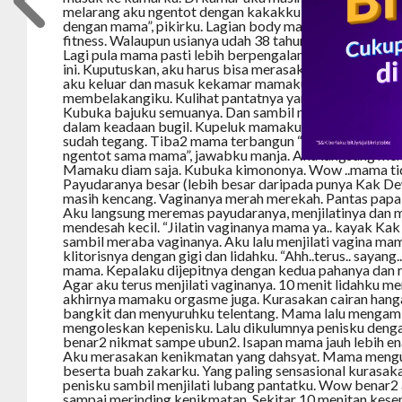
melarang aku ngentot dengan kakakku sendiri. Berarti 
dengan mama”, pikirku. Lagian body mama masih sip ab
fitness. Walaupun usianya udah 38 tahun tapi masih o
Lagi pula mama pasti lebih berpengalaman. Aku berpiki
ini. Kuputuskan, aku harus bisa merasakan ngentot den
aku keluar dan masuk kekamar mamaku. Kulihat mama
membelakangiku. Kulihat pantatnya yang montok dan p
Kubuka bajuku semuanya. Dan sambil menelan ludah aku
dalam keadaan bugil. Kupeluk mamaku dari belakang d
sudah tegang. Tiba2 mama terbangun “Ngapain kamu, B
ngentot sama mama”, jawabku manja. Aku langsung me
Mamaku diam saja. Kubuka kimononya. Wow ..mama ti
Payudaranya besar (lebih besar daripada punya Kak De
masih kencang. Vaginanya merah merekah. Pantas papa
Aku langsung meremas payudaranya, menjilatinya dan
mendesah kecil. “Jilatin vaginanya mama ya.. kayak Kak d
sambil meraba vaginanya. Aku lalu menjilati vagina m
klitorisnya dengan gigi dan lidahku. “Ahh..terus.. sayang.. 
mama. Kepalaku dijepitnya dengan kedua pahanya dan
Agar aku terus menjilati vaginanya. 10 menit lidahku m
akhirnya mamaku orgasme juga. Kurasakan cairan hanga
bangkit dan menyuruhku telentang. Mama lalu mengamb
mengoleskan kepenisku. Lalu dikulumnya penisku denga
benar2 nikmat sampe ubun2. Isapan mama jauh lebih e
Aku merasakan kenikmatan yang dahsyat. Mama meng
beserta buah zakarku. Yang paling sensasional kuras
penisku sambil menjilati lubang pantatku. Wow benar2 
sampai merinding kenikmatan. Sekitar 10 menitan kes