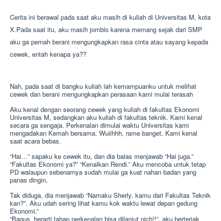
Cerita ini berawal pada saat aku masih di kuliah di Universitas M, kota
X.Pada saat itu, aku masih jomblo karena memang sejak dari SMP
aku ga pernah berani mengungkapkan rasa cinta atau sayang kepada
cewek, entah kenapa ya??
Nah, pada saat di bangku kuliah lah kemampuanku untuk melihat
cewek dan berani mengungkapkan perasaan kami mulai terasah
Aku kenal dengan seorang cewek yang kuliah di fakultas Ekonomi
Universitas M, sedangkan aku kuliah di fakultas teknik. Kami kenal
secara ga sengaja. Perkenalan dimulai waktu Universitas kami
mengadakan Kemah bersama. Wuiihhh, rame banget. Kami kenal
saat acara bebas.
“Hai…” sapaku ke cewek itu, dan dia balas menjawab “Hai juga.”
“Fakultas Ekonomi ya?” “Kenalkan Rendi.” Aku mencoba untuk tetap
PD walaupun sebenarnya sudah mulai ga kuat nahan badan yang
panas dingin.
Tak diduga, dia menjawab “Namaku Sherly, kamu dari Fakultas Teknik
kan?”. Aku udah sering lihat kamu kok waktu lewat depan gedung
Ekonomi.”
“Bagus, berarti tahap perkenalan bisa dilanjut nich!!”, aku berteriak