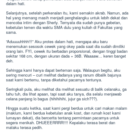
dalam hati.
Selanjutnya, setelah perkenalan itu, kami semakin akrab. Namun, ada
hal yang memang masih menjadi penghalangku untuk lebih dekat dan
mencoba intim dengan Sherly. Ternyata dia sudah punya gebetan,
kebetulan temen dia waktu SMA dulu yang kuliah di Fakultas yang
sama.
“Aduuuuhhhh!!!” Aku protes dalam hati, mengapa aku baru
menemukan sesosok cewek yang okey pada saat dia sudah dimiliki
orang lain. FYI, cewek itu berbadan proporsional, dengan tinggi badan
sekitar 168 cm, dengan ukuran dada + 36B. Waaaaw… keren banget
deh.
Sehingga kami hanya dapat berteman saja. Walaupun begitu, aku
sering mencuri – curi melihat dadanya yang ranum dibalik bajunya
saat kami bertemu, tanpa diketahui pacarnya tentunya.
Seringkali pula, aku melihat dia melihat sesuatu di balik celanaku, ga
tahu tuh, dia lihat apaan, tapi saat aku tanya, dia selalu menjawab
celana panjang lo bagus (hihihihihi, jujur ga sich???).
Hingga suatu ketika, saat kami pergi berdua untuk cari makan malam
(maklum, kami berdua kebetulan anak kost, dan rumah kost kami
lumayan dekat), dia bercerita tentang permintaan pacarnya untuk
segera menikah. DHUEEERRRR!!!! Kepalaku terasa berat dan
mataku terasa pedih.