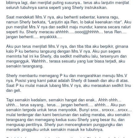
bibirnya lagi, dan menjilat puting susunya.. terus aku lanjutin menjilat
seluruh tubuhnya sama seperti yang Sherly instruksikan.
Saat mendekati Mrs.V nya, aku berhenti sebentar, karena ragu,
namun Sherly berkata, “Lanjutin aja Ren, lo bakal keenakan ntar”. Aku
pun menjilat Mrs.V nya dan sedikit maju mundur, karena secara naluri
seperti itu. Sherly meracau ahhhhh…..oooojjjjjhhhhh… terus Ren….
jangan berhenti…. enyakkkk….
Aku pun terus menjilati Mrs.V nya, dan tiba tiba aku berpikir, gimana
kalo P ku bertemu langsung dengan Mrs.V nya. Aku pun segera
meminta hal ini ke Sherly, dia sedikit melihatku lalu, tersenyum dan
mengangguk. Wahhhh.. terasa sesuatu yang luar biasa terjadi, aku
semakin terangsang.
Sherly membantu memegang P ku dan mengarahkan menuju Mrs.V
nya. Posisi yang kami pakai adalah Sherly di bawah dan aku di atas.
Saat P ku mulai masuk lubang Mrs.V nya, aku merasakan sedikit linu
dan geli.
Tapi semakin kedalam, semakin hangat dan enak.. Ahhh ohhh…
uhhh… terus sayang.. terus… jangan berhenti…. ahhhh… Aku pun
semakin tergoda untuk terus menyodok. Bunyi srox.. sroxxx…sroxx…
mulai terdengar dan kami berciuman dan saling meraba, aku semakin
terangsang dan memegang kedua susu Sherly yang besar itu, dan
mengusap pentilnya. Sherly pun mencengkeram punggungku dan
menarik pinggulku untuk semakin masuk ke tubuhnya.