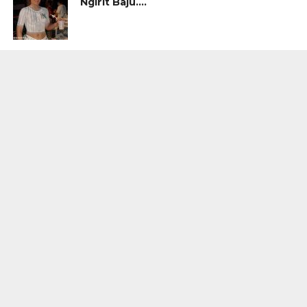
Ngirit Baju….