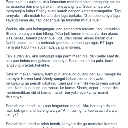
Pada saat itu pulalah, aku kemudian memberanikan mengungkapkan
perasaanku dan mengatakan menyayanginya. Sebenarnya aku
menyangka kalau Sherly akan marah dengan keterusteranganku. Tapi,
ternyata… dia malah terharu dan juga berkata, “Gue sebenarnya juga
sayang sama elo, tapi pacar gue ga mungkin mutus gue.”
Waduh, aku jadi kebingungan, dan sementara terdiam, tapi kemudian
Sherly tersenyum dan bilang, “Kita jadi temen mesra aja, dan akses
bisa bebas, karena pacar gue juga udah bebas akses badan gue.”
Nahhh loooo, hati ku berteriak gembira namun juga agak BT juga.
Ternyata tubuhnya sudah ada yang nimbrung.
Tapi sudah lah, aku sanggupi saja permintaan dia, dan mulai saat itu,
aku pun bebas mengakses tubuhnya. Pada malam itu pula, kami
langsung praktek hehehhe…
Setelah makan malam, kami pun langsung pulang dan aku mampir ke
kostnya. Karena kost Sherly sangat bebas akses dan waktu
berkunjung ga pernah dibatasi. Kami pun memiliki waktu yang sangat
luas. Kami pun langsung masuk ke kamar Sherly, cepat – cepat dia
membersihkan diri di kamar mandi, ternyata ada kamar mandi
dalamnya.
Setelah dia mandi, aku pun bergantian mandi. Aku bertanya dalam
hati, kok ga mandi bareng aja ya? Ahh, paling itu kebiasaan dia aja
kali ya?
Setelah kami berdua telah bersih, ternyata dia ga memakai kembali