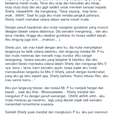
berwarna merah muda. Terus aku usap dan kemudian aku hisap..
slurp slurp slurp dan aku gigit sedikit untuk memberi sensasi kepada
Sherly. Uaaaahhhh, dia mengerang, “Terus sayang.. isep terus…
enak.. ahhhh.” Saat itu juga aku mulai meraba pangkal pahanya,
Sherly masih memakai celana dalam warna merah muda.
Dengan penuh keyakinan aku mulai mengelus gundukan yang muncul
dibagian bawah celana dalamnya. Dia semakin mengerang… dan aku
terus meraba, hingga aku rasakan gundukan itu terasa sedikit basah..
Aku bingung juga sich… (maklum… ).
Sherly pun, tak mau kalah dengan aksi ku, dia mulai menyelipkan
tangannya ke balik celana dalamku, dan langsung meraba Mr. P ku
dan mulai meremas dan menarik maju mundur. Aku sangat
terangsang.. terasa sesuatu yang bergetar di tubuhku, dan aku
semakin berani membuka celana dalam Sherly dan mengusap Mrs.V
nya, lama – lama, kami semakin asyik, tanpa sadar aku mulai
memasukkan tanganku ke Mrs.V Sherly, penuh dengan kenikmatan
yang aku ga tahu seperti apa, Sherly berkata, “Kamu tiduran Ren, aku
mau servis kamu…”
Aku pun langsung tiduran, dan terasa Mr. P ku menjadi hangat dan
basah… saat aku lihat.. Wooooowwww… Sherly menjilat dan
mengulum P ku dengan penuh semangat.. Ohhhh ahhhh uhhh.. aku
mulai meracau ga menentu.. lagu yang diputar sejak tadi semakin
menambah romantisme suasana.
Setelah Sherly puas menjilat dan mengkulum P ku, aku pun mencium