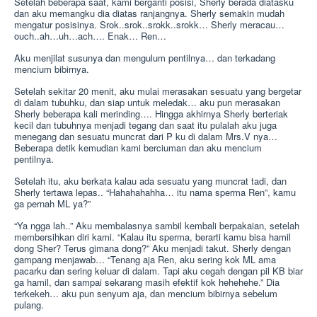
Setelah beberapa saat, kami berganti posisi, Sherly berada diatasku
dan aku memangku dia diatas ranjangnya. Sherly semakin mudah
mengatur posisinya. Srok..srok..srokk..srokk… Sherly meracau…
ouch..ah…uh…ach…. Enak… Ren…
Aku menjilat susunya dan mengulum pentilnya… dan terkadang
mencium bibirnya.
Setelah sekitar 20 menit, aku mulai merasakan sesuatu yang bergetar
di dalam tubuhku, dan siap untuk meledak… aku pun merasakan
Sherly beberapa kali merinding…. Hingga akhirnya Sherly berteriak
kecil dan tubuhnya menjadi tegang dan saat itu pulalah aku juga
menegang dan sesuatu muncrat dari P ku di dalam Mrs.V nya…
Beberapa detik kemudian kami berciuman dan aku mencium
pentilnya.
Setelah itu, aku berkata kalau ada sesuatu yang muncrat tadi, dan
Sherly tertawa lepas.. “Hahahahahha… itu nama sperma Ren”, kamu
ga pernah ML ya?”
“Ya ngga lah..” Aku membalasnya sambil kembali berpakaian, setelah
membersihkan diri kami. “Kalau itu sperma, berarti kamu bisa hamil
dong Sher? Terus gimana dong?” Aku menjadi takut. Sherly dengan
gampang menjawab… “Tenang aja Ren, aku sering kok ML ama
pacarku dan sering keluar di dalam. Tapi aku cegah dengan pil KB biar
ga hamil, dan sampai sekarang masih efektif kok hehehehe.” Dia
terkekeh… aku pun senyum aja, dan mencium bibirnya sebelum
pulang.