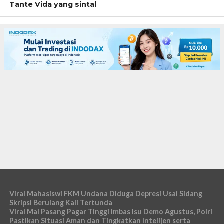
Tante Vida yang sintal
Viral Mahasiswi FKM Undana Diduga Depresi Usai Sidang
Skripsi Berulang Kali Tertunda
Viral Mal Pasang Pagar Tinggi Imbas Isu Demo Agustus, Polri
Pastikan Situasi Aman dan Tingkatkan Intelijen serta