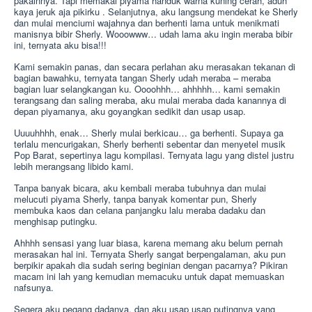
pakainnya. Tapi memakai piyama handuk warna kuning cerah, aduh
kaya jeruk aja pikirku . Selanjutnya, aku langsung mendekat ke Sherly
dan mulai menciumi wajahnya dan berhenti lama untuk menikmati
manisnya bibir Sherly. Wooowww… udah lama aku ingin meraba bibir
ini, ternyata aku bisa!!!
Kami semakin panas, dan secara perlahan aku merasakan tekanan di
bagian bawahku, ternyata tangan Sherly udah meraba – meraba
bagian luar selangkangan ku. Oooohhh… ahhhhh… kami semakin
terangsang dan saling meraba, aku mulai meraba dada kanannya di
depan piyamanya, aku goyangkan sedikit dan usap usap.
Uuuuhhhh, enak… Sherly mulai berkicau… ga berhenti. Supaya ga
terlalu mencurigakan, Sherly berhenti sebentar dan menyetel musik
Pop Barat, sepertinya lagu kompilasi. Ternyata lagu yang distel justru
lebih merangsang libido kami.
Tanpa banyak bicara, aku kembali meraba tubuhnya dan mulai
melucuti piyama Sherly, tanpa banyak komentar pun, Sherly
membuka kaos dan celana panjangku lalu meraba dadaku dan
menghisap putingku.
Ahhhh sensasi yang luar biasa, karena memang aku belum pernah
merasakan hal ini. Ternyata Sherly sangat berpengalaman, aku pun
berpikir apakah dia sudah sering beginian dengan pacarnya? Pikiran
macam ini lah yang kemudian memacuku untuk dapat memuaskan
nafsunya.
Segera aku pegang dadanya, dan aku usap usap putingnya yang