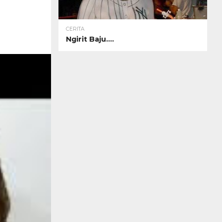
CERITA
Ngirit Baju….