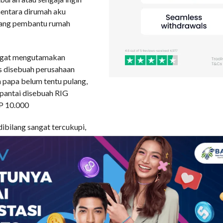
mentara dirumah aku
orang pembantu rumah
angat mengutamakan
s disebuah perusahaan
 papa belum tentu pulang,
 pantai disebuah RIG
IP 10.000
ibilang sangat tercukupi,
n dirumah pun mama dan
, meskipun ada Bi Yanti
sudah semakin berumur,
sintal, kulit putih dengan
ang berukuran 36 dengan
an ludah. Bahkan aku