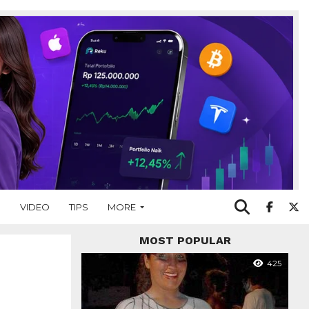
O
VIDEO
TIPS
MORE
MOST POPULAR
425