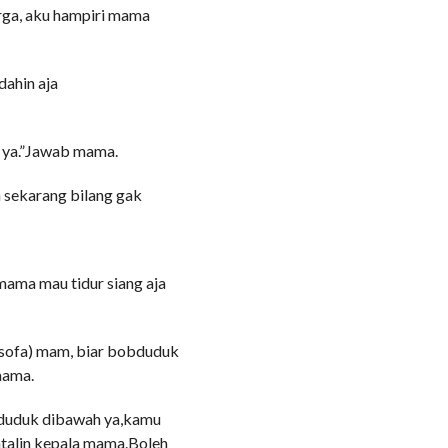
rga, aku hampiri mama
dahin aja
s ya.”Jawab mama.
 sekarang bilang gak
mama mau tidur siang aja
isofa) mam, biar bobduduk
mama.
n duduk dibawah ya,kamu
talin kepala mama.Boleh