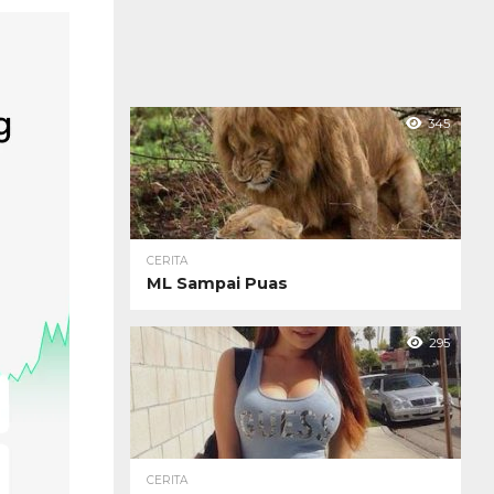
345
CERITA
ML Sampai Puas
295
CERITA