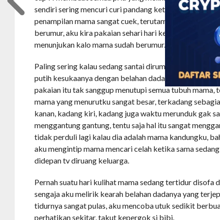
sendiri sering mencuri curi pandang ketika didekat ma
penampilan mama sangat cuek, terutama saat santai di
berumur, aku kira pakaian sehari hari ketika dirumah ma
menunjukan kalo mama sudah berumur.
Paling sering kalau sedang santai dirumah, kadang ha
putih kesukaanya dengan belahan dada rendah celana pe
pakaian itu tak sanggup menutupi semua tubuh mama, 
mama yang menurutku sangat besar, terkadang sebagia
kanan, kadang kiri, kadang juga waktu merunduk gak s
menggantung gantung, tentu saja hal itu sangat mengga
tidak perduli lagi kalau dia adalah mama kandungku, b
aku mengintip mama mencari celah ketika sama sedang t
didepan tv diruang keluarga.
Pernah suatu hari kulihat mama sedang tertidur disofa d
sengaja aku melirik kearah belahan dadanya yang terje
tidurnya sangat pulas, aku mencoba utuk sedikit berbu
perhatikan sekitar, takut kepergok si bibi.