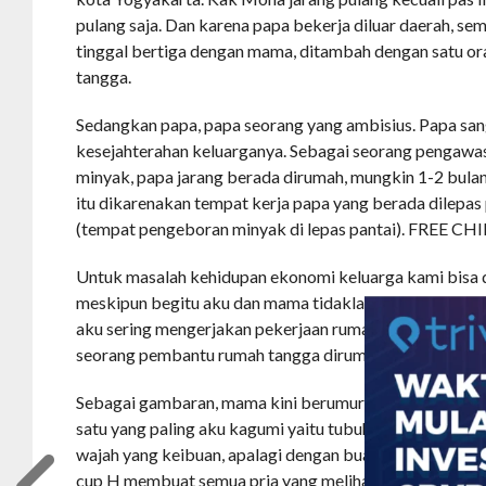
pulang saja. Dan karena papa bekerja diluar daerah, se
tinggal bertiga dengan mama, ditambah dengan satu 
tangga.
Sedangkan papa, papa seorang yang ambisius. Papa s
kesejahterahan keluarganya. Sebagai seorang pengawa
minyak, papa jarang berada dirumah, mungkin 1-2 bulan
itu dikarenakan tempat kerja papa yang berada dilepas
(tempat pengeboran minyak di lepas pantai). FREE CH
Untuk masalah kehidupan ekonomi keluarga kami bisa d
meskipun begitu aku dan mama tidaklah manja, bahka
aku sering mengerjakan pekerjaan rumah masing masing
seorang pembantu rumah tangga dirumah kami.
Sebagai gambaran, mama kini berumur 38th, meskipun 
satu yang paling aku kagumi yaitu tubuhnya yang sangat 
wajah yang keibuan, apalagi dengan buah dada mama y
cup H membuat semua pria yang melihatnya akan nenel