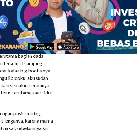
ma. Untuk masalah
rumah, meski sudah mulai
upun diluar tidak
nya mengenakan tanktop
ndek kolor. Tentu saja
terutama bagian dada
n terselip disamping
adar kalau big boobs nya
ngu libidoku, aku sudah
ahkan semakin beraninya
idur, terutama saat tidur
engan posisi miring,
pit lenganya, karena mama
at nakal, sebelumnya ku