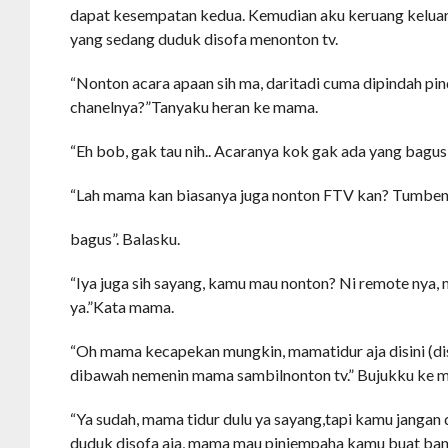
dapat kesempatan kedua. Kemudian aku keruang kelua
yang sedang duduk disofa menonton tv.
“Nonton acara apaan sih ma, daritadi cuma dipindah pin
chanelnya?”Tanyaku heran ke mama.
“Eh bob, gak tau nih.. Acaranya kok gak ada yang bagu
“Lah mama kan biasanya juga nonton FTV kan? Tumben
bagus”. Balasku.
“Iya juga sih sayang, kamu mau nonton? Ni remote nya, 
ya.”Kata mama.
“Oh mama kecapekan mungkin, mamatidur aja disini (d
dibawah nemenin mama sambilnonton tv.” Bujukku ke 
“Ya sudah, mama tidur dulu ya sayang,tapi kamu janga
duduk disofa aja, mama mau pinjempaha kamu buat ban