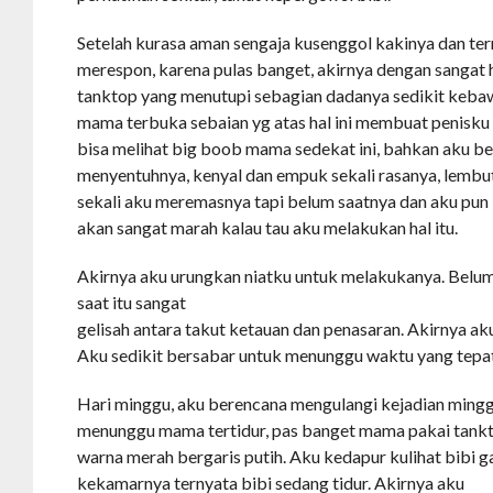
Setelah kurasa aman sengaja kusenggol kakinya dan te
merespon, karena pulas banget, akirnya dengan sangat ha
tanktop yang menutupi sebagian dadanya sedikit kebaw
mama terbuka sebaian yg atas hal ini membuat penisku k
bisa melihat big boob mama sedekat ini, bahkan aku ber
menyentuhnya, kenyal dan empuk sekali rasanya, lembut
sekali aku meremasnya tapi belum saatnya dan aku pun
akan sangat marah kalau tau aku melakukan hal itu.
Akirnya aku urungkan niatku untuk melakukanya. Belum 
saat itu sangat
gelisah antara takut ketauan dan penasaran. Akirnya aku 
Aku sedikit bersabar untuk menunggu waktu yang tepa
Hari minggu, aku berencana mengulangi kejadian minggu
menunggu mama tertidur, pas banget mama pakai tank
warna merah bergaris putih. Aku kedapur kulihat bibi ga
kekamarnya ternyata bibi sedang tidur. Akirnya aku