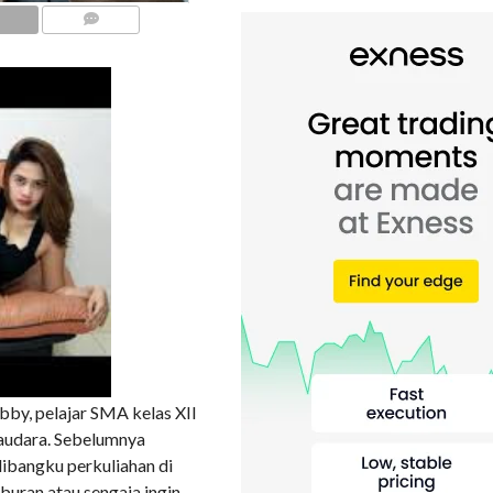
COMMENTS
y, pelajar SMA kelas XII
saudara. Sebelumnya
ibangku perkuliahan di
buran atau sengaja ingin