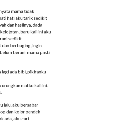
rnyata mama tidak
ti hati aku tarik sedikit
ah dan hasilnya, dada
elojotan, baru kali ini aku
ani sedikit
 dan berbaging, ingin
 belum berani, mama pasti
lagi ada bibi, pikiranku
urungkan niatku kali ini.
t.
 lalu, aku bersabar
top dan kolor pendek
k ada, aku cari