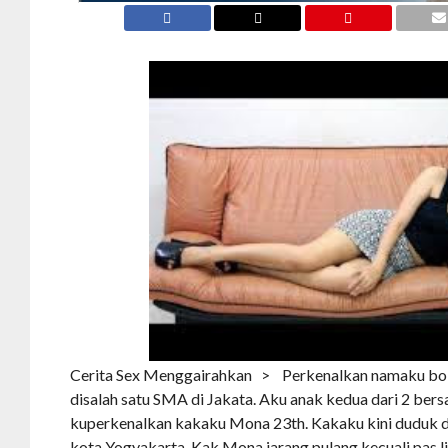
Cerita Sex Menggairahkan > Perkenalkan namaku bobb
disalah satu SMA di Jakata. Aku anak kedua dari 2 ber
kuperkenalkan kakaku Mona 23th. Kakaku kini duduk d
kota Yogyakarta. Kak Mona jarang pulang kecuali pas li