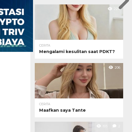
224
CERITA
Mengalami kesulitan saat PDKT?
206
CERITA
Maafkan saya Tante
193
2