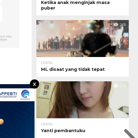
Ketika anak menginjak masa
puber
265
CERITA
ML disaat yang tidak tepat
X
233
CERITA
Yanti pembantuku