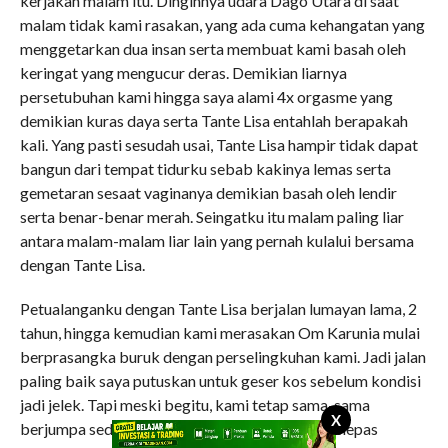
kerjakan malam itu. Dinginnya udara Dago Utara di saat
malam tidak kami rasakan, yang ada cuma kehangatan yang
menggetarkan dua insan serta membuat kami basah oleh
keringat yang mengucur deras. Demikian liarnya
persetubuhan kami hingga saya alami 4x orgasme yang
demikian kuras daya serta Tante Lisa entahlah berapakah
kali. Yang pasti sesudah usai, Tante Lisa hampir tidak dapat
bangun dari tempat tidurku sebab kakinya lemas serta
gemetaran sesaat vaginanya demikian basah oleh lendir
serta benar-benar merah. Seingatku itu malam paling liar
antara malam-malam liar lain yang pernah kulalui bersama
dengan Tante Lisa.
Petualanganku dengan Tante Lisa berjalan lumayan lama, 2
tahun, hingga kemudian kami merasakan Om Karunia mulai
berprasangka buruk dengan perselingkuhan kami. Jadi jalan
paling baik saya putuskan untuk geser kos sebelum kondisi
jadi jelek. Tapi meski begitu, kami tetap sama-sama
X
berjumpa sedikitnya satu bulan sekali untuk melepas