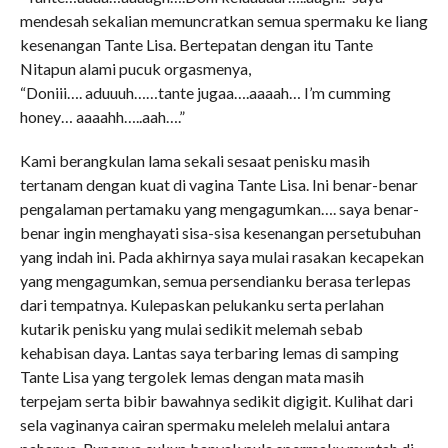
mendesah sekalian memuncratkan semua spermaku ke liang
kesenangan Tante Lisa. Bertepatan dengan itu Tante
Nitapun alami pucuk orgasmenya,
“Doniii…. aduuuh……tante jugaa….aaaah… I’m cumming
honey… aaaahh…..aah….”
Kami berangkulan lama sekali sesaat penisku masih
tertanam dengan kuat di vagina Tante Lisa. Ini benar-benar
pengalaman pertamaku yang mengagumkan…. saya benar-
benar ingin menghayati sisa-sisa kesenangan persetubuhan
yang indah ini. Pada akhirnya saya mulai rasakan kecapekan
yang mengagumkan, semua persendianku berasa terlepas
dari tempatnya. Kulepaskan pelukanku serta perlahan
kutarik penisku yang mulai sedikit melemah sebab
kehabisan daya. Lantas saya terbaring lemas di samping
Tante Lisa yang tergolek lemas dengan mata masih
terpejam serta bibir bawahnya sedikit digigit. Kulihat dari
sela vaginanya cairan spermaku meleleh melalui antara