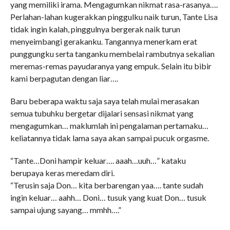
yang memiliki irama. Mengagumkan nikmat rasa-rasanya….
Perlahan-lahan kugerakkan pinggulku naik turun, Tante Lisa
tidak ingin kalah, pinggulnya bergerak naik turun
menyeimbangi gerakanku. Tangannya menerkam erat
punggungku serta tanganku membelai rambutnya sekalian
meremas-remas payudaranya yang empuk. Selain itu bibir
kami berpagutan dengan liar….
Baru beberapa waktu saja saya telah mulai merasakan
semua tubuhku bergetar dijalari sensasi nikmat yang
mengagumkan… maklumlah ini pengalaman pertamaku…
keliatannya tidak lama saya akan sampai pucuk orgasme.
“Tante…Doni hampir keluar…. aaah…uuh…” kataku
berupaya keras meredam diri.
“Terusin saja Don… kita berbarengan yaa…. tante sudah
ingin keluar… aahh… Doni… tusuk yang kuat Don… tusuk
sampai ujung sayang… mmhh….”