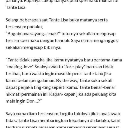
pahanya. Rupanya cukup banyak pula spermaku muntah di
Tante Lisa.
Selang beberapa saat Tante Lisa buka matanya serta
tersenyum padaku,
“Bagaimana sayang…enak?” tuturnya sekalian mengusap
tersisa spermaku dengan handuk. Saya cuma mengangguk
sekalian mengecup bibirnya.
“Tante tidak sangka jika kamu nyatanya baru pertama-tama
“making-love”. Soalnya waktu “fore-play” barusan tidak
terlihat, baru waktu ingin masukin penis tante tahu jika
kamu belum pengalaman. By the way, Tante suka sekali
dapat perjaka ting-ting seperti kamu. Tante benar-benar
nikmati permainan ini. Kapan-kapan jika ada peluang kita
main ingin Don…?”
Saya cuma diam tersenyum, begitu tololnya jika saya jawab
tidak. Tante Lisa membaringkan kepalanya di dadaku, kami
terdiam nikmati perasaan kami semasing sepanjang sesaat.