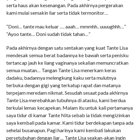
serta haus akan kesenangan. Pada akhirnya pergerakan
kami mulai semakin liar serta tidak termonitor…
“Doni… tante mau keluar …. aaah… mmmhh.. uuuughhh…”
“Ayoo tante… Doni sudah tidak tahan…”
Pada akhirnya dengan satu sentakan yang kuat Tante Lisa
mendesak semua berat badannya ke bawah serta penisku
tertancap jauh ke liang vaginanya sekalian memuncratkan
semua muatan… Tangan Tante Lisa menerkam keras
dadaku, badannya melengkung kaku serta mulutnya
terbuka dengan gigi yang terkatup rapat dan matanya
terpejam meredam nikmat. Sesudah sesaat pada akhirnya
Tante Lisa merebahkan tubuhnya di atasku, kami berdua
terkulai lemas kecapekan. Malam itu untuk kali pertamanya
saya tidur di kamar Tante Nita sebab ia tidak mengizinkan
saya kembali pada kamar. Kami tidur berdekapan tanpa ada
sehelai busanapun. Pagi harinya kami kembali lakukan
persetubuhan dengan liar… Tante Lisa seakan-akan ingin