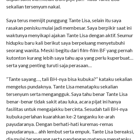
sekalian tersenyum nakal.
Saya terus memijit punggung Tante Lisa, selain itu saya
rasakan penisku mulai jadi membesar. Saya berpikir saat ini
waktunya menyikapi ajakan Tante Lisa dengan aktif. Seumur
hidupku baru kali berikut saya berpeluang menyetubuhi
seorang wanita. Meski begitu dari film-film BF yang pernah
kutonton kurang lebih saya tahu apa yang perlu kuperbuat…
serta yang penting turuti saja perasaan…
“Tante sayang…, tali BH-nya bisa kubuka?” kataku sekalian
mengelus pundaknya. Tante Lisa menatapku sekalian
tersenyum serta mengangguk. Saya tahu benar Tante Lisa
benar-benar tidak sakit atau luka, acara pijat ini hanya
fasilitas untuk mengajakku bercinta. Sesudah tali BH-nya
kubuka perlahan kuarahkan ke-2 tanganku ke-arah
payudaranya. Dengan berhati-hati kuremas-remas
payudaranya… ahh lembut serta empuk. Tante Lisa bereaksi,
dia mulai terangsang serta pandangan matanya menatapku