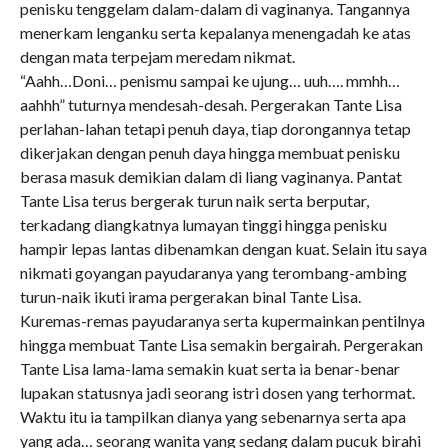
penisku tenggelam dalam-dalam di vaginanya. Tangannya
menerkam lenganku serta kepalanya menengadah ke atas
dengan mata terpejam meredam nikmat.
“Aahh…Doni… penismu sampai ke ujung… uuh…. mmhh…
aahhh” tuturnya mendesah-desah. Pergerakan Tante Lisa
perlahan-lahan tetapi penuh daya, tiap dorongannya tetap
dikerjakan dengan penuh daya hingga membuat penisku
berasa masuk demikian dalam di liang vaginanya. Pantat
Tante Lisa terus bergerak turun naik serta berputar,
terkadang diangkatnya lumayan tinggi hingga penisku
hampir lepas lantas dibenamkan dengan kuat. Selain itu saya
nikmati goyangan payudaranya yang terombang-ambing
turun-naik ikuti irama pergerakan binal Tante Lisa.
Kuremas-remas payudaranya serta kupermainkan pentilnya
hingga membuat Tante Lisa semakin bergairah. Pergerakan
Tante Lisa lama-lama semakin kuat serta ia benar-benar
lupakan statusnya jadi seorang istri dosen yang terhormat.
Waktu itu ia tampilkan dianya yang sebenarnya serta apa
yang ada… seorang wanita yang sedang dalam pucuk birahi