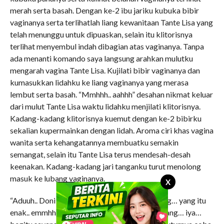
merah serta basah. Dengan ke-2 ibu jariku kubuka bibir
vaginanya serta terlihatlah liang kewanitaan Tante Lisa yang
telah menunggu untuk dipuaskan, selain itu klitorisnya
terlihat menyembul indah dibagian atas vaginanya. Tanpa
ada menanti komando saya langsung arahkan mulutku
mengarah vagina Tante Lisa. Kujilati bibir vaginanya dan
kumasukkan lidahku ke liang vaginanya yang merasa
lembut serta basah. “Mmhhh.. aahhh” desahan nikmat keluar
dari mulut Tante Lisa waktu lidahku menjilati klitorisnya.
Kadang-kadang klitorisnya kuemut dengan ke-2 bibirku
sekalian kupermainkan dengan lidah. Aroma ciri khas vagina
wanita serta kehangatannya membuatku semakin
semangat, selain itu Tante Lisa terus mendesah-desah
keenakan. Kadang-kadang jari tanganku turut menolong
masuk ke lubang vaginanya.
X
“Aduuh.. Donii… enak sekali sayang… iya sayang… yang itu
enak.. emmhh .. terus sayang… pelan-pelan sayang… iya…