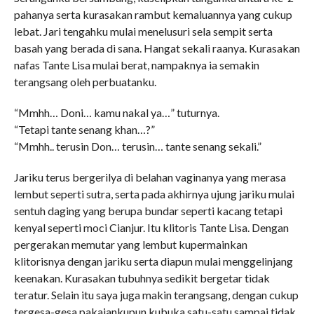
pahanya serta kurasakan rambut kemaluannya yang cukup
lebat. Jari tengahku mulai menelusuri sela sempit serta
basah yang berada di sana. Hangat sekali raanya. Kurasakan
nafas Tante Lisa mulai berat, nampaknya ia semakin
terangsang oleh perbuatanku.
“Mmhh… Doni… kamu nakal ya…” tuturnya.
“Tetapi tante senang khan…?”
“Mmhh.. terusin Don… terusin… tante senang sekali.”
Jariku terus bergerilya di belahan vaginanya yang merasa
lembut seperti sutra, serta pada akhirnya ujung jariku mulai
sentuh daging yang berupa bundar seperti kacang tetapi
kenyal seperti moci Cianjur. Itu klitoris Tante Lisa. Dengan
pergerakan memutar yang lembut kupermainkan
klitorisnya dengan jariku serta diapun mulai menggelinjang
keenakan. Kurasakan tubuhnya sedikit bergetar tidak
teratur. Selain itu saya juga makin terangsang, dengan cukup
tergesa-gesa pakaiankupun kubuka satu-satu sampai tidak