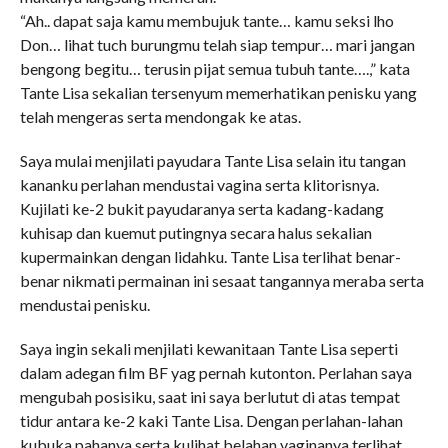
“Ah.. dapat saja kamu membujuk tante… kamu seksi lho
Don… lihat tuch burungmu telah siap tempur… mari jangan
bengong begitu… terusin pijat semua tubuh tante….,” kata
Tante Lisa sekalian tersenyum memerhatikan penisku yang
telah mengeras serta mendongak ke atas.
Saya mulai menjilati payudara Tante Lisa selain itu tangan
kananku perlahan mendustai vagina serta klitorisnya.
Kujilati ke-2 bukit payudaranya serta kadang-kadang
kuhisap dan kuemut putingnya secara halus sekalian
kupermainkan dengan lidahku. Tante Lisa terlihat benar-
benar nikmati permainan ini sesaat tangannya meraba serta
mendustai penisku.
Saya ingin sekali menjilati kewanitaan Tante Lisa seperti
dalam adegan film BF yag pernah kutonton. Perlahan saya
mengubah posisiku, saat ini saya berlutut di atas tempat
tidur antara ke-2 kaki Tante Lisa. Dengan perlahan-lahan
kubuka pahanya serta kulihat belahan vaginanya terlihat