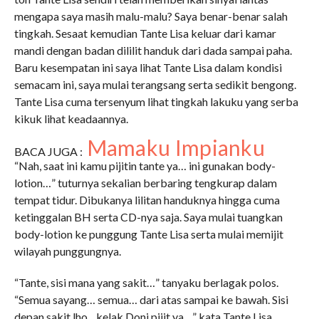
mengapa saya masih malu-malu? Saya benar-benar salah
tingkah. Sesaat kemudian Tante Lisa keluar dari kamar
mandi dengan badan dililit handuk dari dada sampai paha.
Baru kesempatan ini saya lihat Tante Lisa dalam kondisi
semacam ini, saya mulai terangsang serta sedikit bengong.
Tante Lisa cuma tersenyum lihat tingkah lakuku yang serba
kikuk lihat keadaannya.
Mamaku Impianku
BACA JUGA :
“Nah, saat ini kamu pijitin tante ya… ini gunakan body-
lotion…” tuturnya sekalian berbaring tengkurap dalam
tempat tidur. Dibukanya lilitan handuknya hingga cuma
ketinggalan BH serta CD-nya saja. Saya mulai tuangkan
body-lotion ke punggung Tante Lisa serta mulai memijit
wilayah punggungnya.
“Tante, sisi mana yang sakit…” tanyaku berlagak polos.
“Semua sayang… semua… dari atas sampai ke bawah. Sisi
depan sakit lho…kelak Doni pijit ya…” kata Tante Lisa