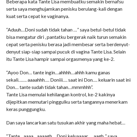
Beberapa kata Tante Lisa membuatku semakin bernafsu
serta saya menghujamkan penisku berulang-kali dengan
kuat serta cepat ke vaginanya.
“Aduuh…Doni sudah tidak tahan …” saya betul-betul tidak
bisa mengatur diri , pantatku bergerak naik turun semakin
cepat serta penisku berasa jadi membesar serta berdenyut-
denyut siap-siap sampai pucuk di vagina Tante Lisa. Selain
itu Tante Lisa hampir sampai orgasmenya yang ke-2.
“Ayoo Don… tante ingin…ahhhh…ahhh kamu ganas
sekali……. aaaahhh…. Doniii…. saat ini Don…. keluarin saat ini
Don… tante sudah tidak tahan…mmmhhh”.
Tante Lisa memulai kehilangan kontrol, ke-2 kakinya
dijepitkan memutari pinggulku serta tangannya menerkam
keras punggungku.
Dan saya lancarkan satu tusukan akhir yang maha hebat…
“Tante…aaaa…aaaagh….Doni keluaaaar…..aagh..” saya