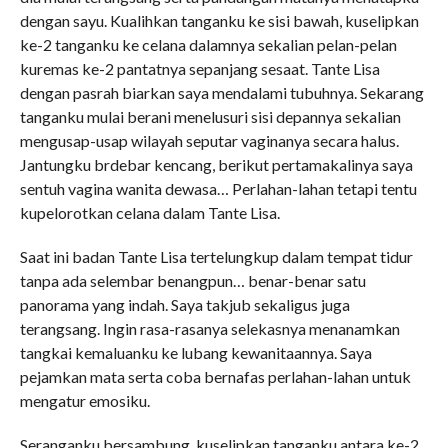
dengan sayu. Kualihkan tanganku ke sisi bawah, kuselipkan
ke-2 tanganku ke celana dalamnya sekalian pelan-pelan
kuremas ke-2 pantatnya sepanjang sesaat. Tante Lisa
dengan pasrah biarkan saya mendalami tubuhnya. Sekarang
tanganku mulai berani menelusuri sisi depannya sekalian
mengusap-usap wilayah seputar vaginanya secara halus.
Jantungku brdebar kencang, berikut pertamakalinya saya
sentuh vagina wanita dewasa… Perlahan-lahan tetapi tentu
kupelorotkan celana dalam Tante Lisa.
Saat ini badan Tante Lisa tertelungkup dalam tempat tidur
tanpa ada selembar benangpun… benar-benar satu
panorama yang indah. Saya takjub sekaligus juga
terangsang. Ingin rasa-rasanya selekasnya menanamkan
tangkai kemaluanku ke lubang kewanitaannya. Saya
pejamkan mata serta coba bernafas perlahan-lahan untuk
mengatur emosiku.
Seranganku bersambung, kuselipkan tanganku antara ke-2