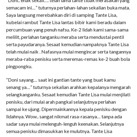
“Doni.. enak sekali…. telah lama tante tidak merasakan yang
semacam ini…” tuturnya perlahan-lahan sekalian buka mata.
Saya langsung merebahkan diri di samping Tante Lisa,
kubelai rambut Tante Lisa lantas bibir kami beradu dalam
percumbuan yang penuh nafsu. Ke-2 lidah kami sama-sama
melilit, perlahan tanganku meraba serta mendustai pentil
serta payudaranya. Sesaat kemudian nampaknya Tante Lisa
telah mulai naik . Nafasnya mulai mengincar serta tangannya
meraba-raba penisku serta meremas-remas ke-2 buah bola
pingpongku.
“Doni sayang… saat ini gantian tante yang buat kamu
senang ya…” tuturnya sekalian arahkan kepalanya mengarah
selangkanganku. Sesaat kemudian Tante Lisa mulai menjilati
penisku, dari mulai arah pangkal selanjutnya perlahan
sampai ke ujung. Dipermainkannya kepala penisku dengan
lidahnya. Wow.. sangat nikmat rasa-rasanya… tanpa ada
sadar saya mulai melenguh-lenguh keenakan. Selanjutnya
semua penisku dimasukkan ke mulutnya. Tante Lisa