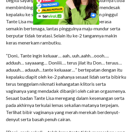
begitu sayang… terus.. aduuh.. aahh… mmhh..” tuturnya coba
membimbingku sekalian ke-2 tangannya terus mendesak
kepalaku ke selangkangannya. Sesaat kemudian pinggul
Tante Lisa mulai berkedut-kedut, gerakannya berasa
semakin bertenaga, lantas pinggulnya maju-mundur serta
berputar tidak teratasi. Selain itu ke-2 tangannya makin
keras menerkam rambutku.
“Doni.. Tante ingin keluaar… aah.. uuh..aahh…oooh….
adduuh… sayaaang… Doniiii…. terus jilat itu Don… teruus…
aduuuh… aduuuh…tante keluaaar…” bertepatan dengan itu
kepalaku diapit oleh ke-2 pahanya sesaat lidah serta bibirku
terus tenggelam nikmati kehangatan klitoris serta
vaginanya yang mendadak dibanjiri oleh cairan orgasmenya.
Sesaat badan Tante Lisa meregang dalam kesenangan serta
pada akhirnya terkulai lemas sekalian matanya terpejam.
Terlihat bibir vaginanya yang merah merekah berdenyut-
denyut serta basah penuh cairan.