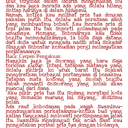
ikut terjebak dalam labirin menjemukan itu
dan kau juga merasa ada yang selalu hilang
setiap harinya di dalam hidupmu.
Namun, ketika kau melihat pria tua dengan
pakaian putih itu, selalu ada perasaan aneh
yang membuatmu bebas. Kau merasa pria di
tepi jalan itu tak seperti gelandangan pada
umumnya. Memang, sebenarnya kau tidak
begitu memedulikannya. Ia bisa saja datang
dari desa untuk mengadu nasib atau sekadar
singgah sebentar kemudian pergi melanjutkan
perjalanannya.
Baca: Cerpen Pengakuan
Mungkin juga ia seorang yang baru saja
terkena gusur. Tetapi, tatapan matanya yang
selalu melirik ke ufuk barat itu seakan
menyiratkan berbagai pertanyaan di benakmu.
Tatapan mata kosong yang seolah begitu
tabah menanti seseorang yang kelak akan
muncul dari sana.
“Aku pikir, pria tua itu sedang meratapi kota
yang semakin murung ini, sayang,” desismu
pelan.
Ada raut kebosanan pada wajah suamimu—
mendengarkan perkataanmu—ketika bus yang
kalian tunggangi melewati persimpangan jalan
itu. Suamimu mendengus tak acuh saat kau
mengatakan perihal pria tua dengan biolanya.