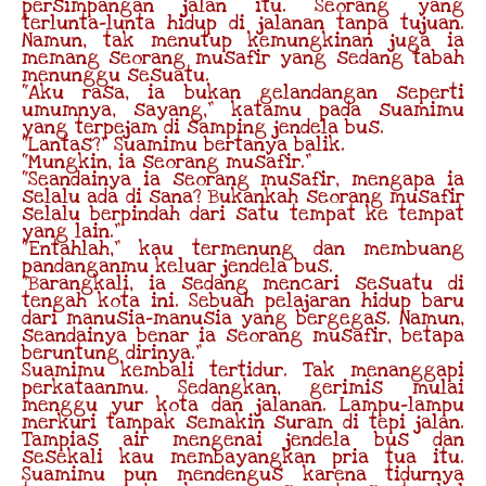
persimpangan jalan itu. Seorang yang
terlunta-lunta hidup di jalanan tanpa tujuan.
Namun, tak menutup kemungkinan juga ia
memang seorang musafir yang sedang tabah
menunggu sesuatu.
“Aku rasa, ia bukan gelandangan seperti
umumnya, sayang,” katamu pada suamimu
yang terpejam di samping jendela bus.
“Lantas?” Suamimu bertanya balik.
“Mungkin, ia seorang musafir.”
“Seandainya ia seorang musafir, mengapa ia
selalu ada di sana? Bukankah seorang musafir
selalu berpindah dari satu tempat ke tempat
yang lain.”
“Entahlah,” kau termenung dan membuang
pandanganmu keluar jendela bus.
“Barangkali, ia sedang mencari sesuatu di
tengah kota ini. Sebuah pelajaran hidup baru
dari manusia-manusia yang bergegas. Namun,
seandainya benar ia seorang musafir, betapa
beruntung dirinya.”
Suamimu kembali tertidur. Tak menanggapi
perkataanmu. Sedangkan, gerimis mulai
menggu yur kota dan jalanan. Lampu-lampu
merkuri tampak semakin suram di tepi jalan.
Tampias air mengenai jendela bus dan
sesekali kau membayangkan pria tua itu.
Suamimu pun mendengus karena tidurnya