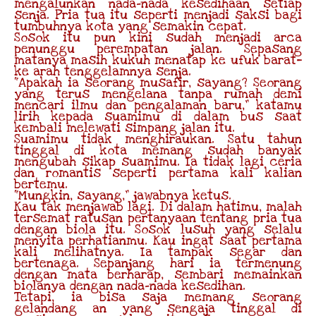
mengalunkan nada-nada kesedihaan setiap
senja. Pria tua itu seperti menjadi saksi bagi
tumbuhnya kota yang semakin cepat.
Sosok itu pun kini sudah menjadi arca
penunggu perempatan jalan. Sepasang
matanya masih kukuh menatap ke ufuk barat—
ke arah tenggelamnya senja.
“Apakah ia seorang musafir, sayang? Seorang
yang terus mengelana tanpa rumah demi
mencari ilmu dan pengalaman baru,” katamu
lirih kepada suamimu di dalam bus saat
kembali melewati simpang jalan itu.
Suamimu tidak menghiraukan. Satu tahun
tinggal di kota memang sudah banyak
mengubah sikap suamimu. Ia tidak lagi ceria
dan romantis seperti pertama kali kalian
bertemu.
“Mungkin, sayang,” jawabnya ketus.
Kau tak menjawab lagi. Di dalam hatimu, malah
tersemat ratusan pertanyaan tentang pria tua
dengan biola itu. Sosok lusuh yang selalu
menyita perhatianmu. Kau ingat saat pertama
kali melihatnya. Ia tampak segar dan
bertenaga. Sepanjang hari ia termenung
dengan mata berharap, sembari memainkan
biolanya dengan nada-nada kesedihan.
Tetapi, ia bisa saja memang seorang
gelandang an yang sengaja tinggal di