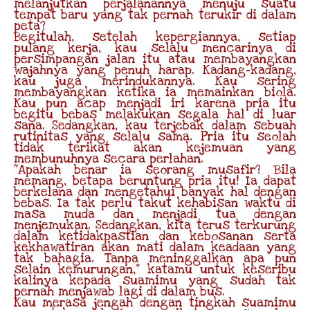
melanjutkan perjalanannya menuju suatu
tempat baru yang tak pernah terukir di dalam
peta?
Begitulah, setelah kepergiannya, setiap
pulang kerja, kau selalu mencarinya di
persimpangan jalan itu atau membayangkan
wajahnya yang penuh harap. Kadang-kadang,
kau juga merindukannya. Kau sering
membayangkan ketika ia memainkan biola.
Kau pun acap menjadi iri karena pria itu
begitu bebas melakukan segala hal di luar
sana. Sedangkan, kau terjebak dalam sebuah
rutinitas yang selalu sama. Pria itu seolah
tidak terikat akan kejemuan yang
membunuhnya secara perlahan.
“Apakah benar ia seorang musafir? Bila
memang, betapa beruntung pria itu! Ia dapat
berkelana dan mengetahui banyak hal dengan
bebas. Ia tak perlu takut kehabisan waktu di
masa muda dan menjadi tua dengan
menjemukan. Sedangkan, kita terus terkurung
dalam ketidakpastian dan kebosanan serta
kekhawatiran akan mati dalam keadaan yang
tak bahagia. Tanpa meninggalkan apa pun
selain kemurungan,” katamu untuk keseribu
kalinya kepada suamimu yang sudah tak
pernah menjawab lagi di dalam bus.
Kau merasa jengah dengan tingkah suamimu