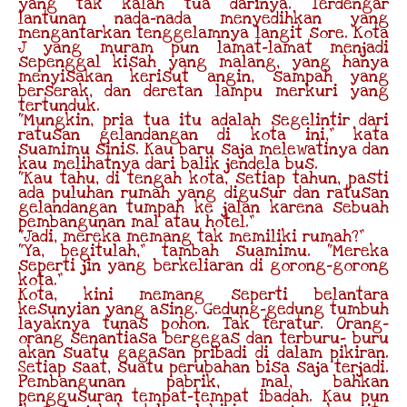
yang tak kalah tua darinya. Terdengar
lantunan nada-nada menyedihkan yang
mengantarkan tenggelamnya langit sore. Kota
J yang muram pun lamat-lamat menjadi
sepenggal kisah yang malang, yang hanya
menyisakan kerisut angin, sampah yang
berserak, dan deretan lampu merkuri yang
tertunduk.
“Mungkin, pria tua itu adalah segelintir dari
ratusan gelandangan di kota ini,” kata
suamimu sinis. Kau baru saja melewatinya dan
kau melihatnya dari balik jendela bus.
“Kau tahu, di tengah kota, setiap tahun, pasti
ada puluhan rumah yang digusur dan ratusan
gelandangan tumpah ke jalan karena sebuah
pembangunan mal atau hotel.”
“Jadi, mereka memang tak memiliki rumah?”
“Ya, begitulah,” tambah suamimu. “Mereka
seperti jin yang berkeliaran di gorong-gorong
kota.”
Kota, kini memang seperti belantara
kesunyian yang asing. Gedung-gedung tumbuh
layaknya tunas pohon. Tak teratur. Orang-
orang senantiasa bergegas dan terburu- buru
akan suatu gagasan pribadi di dalam pikiran.
Setiap saat, suatu perubahan bisa saja terjadi.
Pembangunan pabrik, mal, bahkan
penggusuran tempat-tempat ibadah. Kau pun