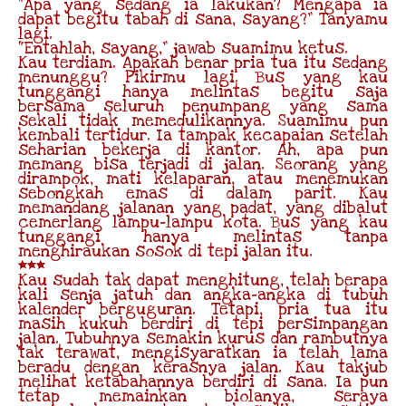
“Apa yang sedang ia lakukan? Mengapa ia
dapat begitu tabah di sana, sayang?” Tanyamu
lagi.
“Entahlah, sayang,” jawab suamimu ketus.
Kau terdiam. Apakah benar pria tua itu sedang
menunggu? Pikirmu lagi. Bus yang kau
tunggangi hanya melintas begitu saja
bersama seluruh penumpang yang sama
sekali tidak memedulikannya. Suamimu pun
kembali tertidur. Ia tampak kecapaian setelah
seharian bekerja di kantor. Ah, apa pun
memang bisa terjadi di jalan. Seorang yang
dirampok, mati kelaparan, atau menemukan
sebongkah emas di dalam parit. Kau
memandang jalanan yang padat, yang dibalut
cemerlang lampu-lampu kota. Bus yang kau
tunggangi hanya melintas tanpa
menghiraukan sosok di tepi jalan itu.
***
Kau sudah tak dapat menghitung, telah berapa
kali senja jatuh dan angka-angka di tubuh
kalender berguguran. Tetapi, pria tua itu
masih kukuh berdiri di tepi persimpangan
jalan. Tubuhnya semakin kurus dan rambutnya
tak terawat, mengisyaratkan ia telah lama
beradu dengan kerasnya jalan. Kau takjub
melihat ketabahannya berdiri di sana. Ia pun
tetap memainkan biolanya, seraya