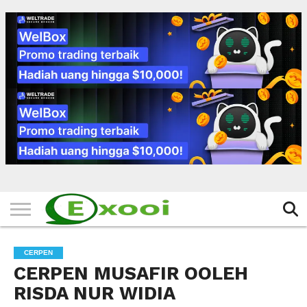
HOME
FILTER
BERITA
BIODATA
CERITA
CERPEN
EKSKLUSIF
FOTO
VIDEO
TIPS
MORE
CERPEN
CERPEN MUSAFIR OOLEH
RISDA NUR WIDIA