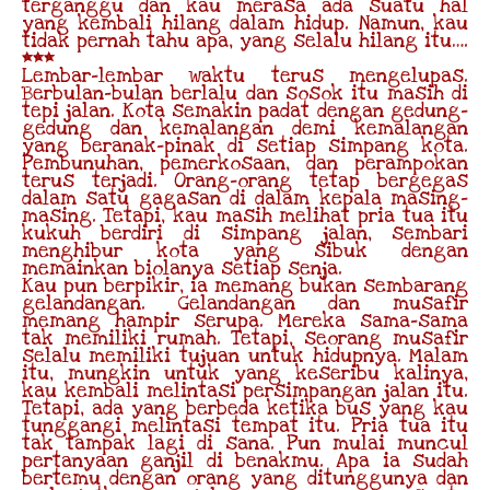
terganggu dan kau merasa ada suatu hal
yang kembali hilang dalam hidup. Namun, kau
tidak pernah tahu apa, yang selalu hilang itu….
***
Lembar-lembar waktu terus mengelupas.
Berbulan-bulan berlalu dan sosok itu masih di
tepi jalan. Kota semakin padat dengan gedung-
gedung dan kemalangan demi kemalangan
yang beranak-pinak di setiap simpang kota.
Pembunuhan, pemerkosaan, dan perampokan
terus terjadi. Orang-orang tetap bergegas
dalam satu gagasan di dalam kepala masing-
masing. Tetapi, kau masih melihat pria tua itu
kukuh berdiri di simpang jalan, sembari
menghibur kota yang sibuk dengan
memainkan biolanya setiap senja.
Kau pun berpikir, ia memang bukan sembarang
gelandangan. Gelandangan dan musafir
memang hampir serupa. Mereka sama-sama
tak memiliki rumah. Tetapi, seorang musafir
selalu memiliki tujuan untuk hidupnya. Malam
itu, mungkin untuk yang keseribu kalinya,
kau kembali melintasi persimpangan jalan itu.
Tetapi, ada yang berbeda ketika bus yang kau
tunggangi melintasi tempat itu. Pria tua itu
tak tampak lagi di sana. Pun mulai muncul
pertanyaan ganjil di benakmu. Apa ia sudah
bertemu dengan orang yang ditunggunya dan