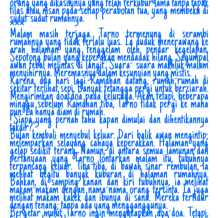
orang yang dikasihinya yang telah terkubur lama tanpa tapak
tilas atau nisan pada setiap perabotan tua, yang membeku di
sudut-sudut rumahnya.
***
Malam masih terjaga. Tarno termenung di serambi
rumahnya yang tidak terlalu luas. Ia duduk menerawang ke
arah halaman yang tenggelam oleh pendar kegelapan.
Sepotong bulan yang keperakan mendadak hilang. Segumpal
awan tebal melintas di langit. Suara- suara makhluk malam
menyihirnya. Meremasnya dalam kesunyian yang mistis.
Karena, dua hari lagi Ramdhan datang, rumah-rumah di
sekitar terlihat sepi. Banyak tetangga pergi untuk berziarah.
Mengirimkan doa-doa pada keluraga. Akan tetapi, beberapa
minggu sebelum Ramdhan tiba, Tarno tidak pergi ke mana
pun. Ia hanya diam di rumah.
“Siapa yang pernah tahu kapan dimulai dan dihentikannya
takdir?”
Bulan kembali menyebul keluar. Dari balik awan mengintip;
melemparkan selayang cahaya keperakkan. Halaman yang
gelap sedikit terang. Namun, di antara semua lamunan dan
pertanyaan yang Tarno lontarkan malam itu, tubuhnya
terpancang keluar. Tiba-tiba, di bawah sinar rembulan, ia
melihat begitu banyak kuburan di halaman rumahnya.
Bahkan, di samping kanan dan kiri tubuhnya, ia melihat
makam-makam dengan nama-nama orang tercinta. Ia juga
melihat makam kakek dan ibunya di sana. Mereka tertidur
dengan tenang; tanpa ada yang mengganggunya.
Bergetar mulut Tarno ingin mengucapkan doa-doa. Tetapi,