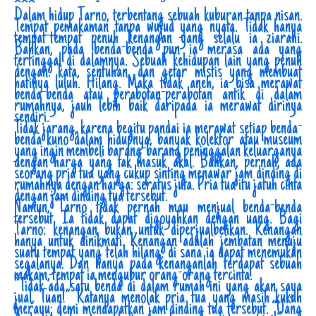
***
Dalam hidup Tarno, terbentang sebuah kuburan tanpa nisan.
Tempat pemakaman tanpa wujud yang nyata. Tidak hanya
tempat-tempat penuh kenangan yang selalu ia ziarahi.
Bahkan, pada benda-benda pun ia merasa ada yang
tertinggal di dalamnya. Sebuah kehidupan lain yang penuh
dengan: kata, sentuhan, dan getar mistis yang membuat
hatinya luluh. Hilang. Maka tidak aneh, ia bisa merawat
benda-benda atau perabotan-perabotan antik di dalam
rumahnya, jauh lebih baik daripada ia merawat dirinya
sendiri.
Tidak jarang, karena begitu pandai ia merawat setiap benda-
benda kuno dalam hidupnya, banyak kolektor atau museum
yang ingin membeli barang-barang peninggalan keluarganya
dengan harga yang tak masuk akal. Bahkan, pernah, ada
seorang pria tua yang cukup sinting menawar jam dinding di
rumahnya dengan harga: seratus juta. Pria tua itu jatuh cinta
dengan jam dinding tua tersebut.
Namun, Tarno tidak pernah mau menjual benda-benda
tersebut. Ia tidak dapat digoyahkan dengan uang. Bagi
Tarno: kenangan bukan untuk diperjualbelikan. Kenangan
hanya untuk dinikmati. Kenangan adalah jembatan menuju
suatu tempat yang telah hilang; di sana ia dapat menemukan
segalanya. Dan hanya pada kenanganlah terdapat sebuah
makam, tempat ia mengubur orang-orang tercinta.
“Tidak ada satu benda di dalam rumah ini yang akan saya
jual, Tuan!” Katanya menolak pria tua yang masih kukuh
merayu; demi mendapatkan jam dinding tua tersebut. “Uang