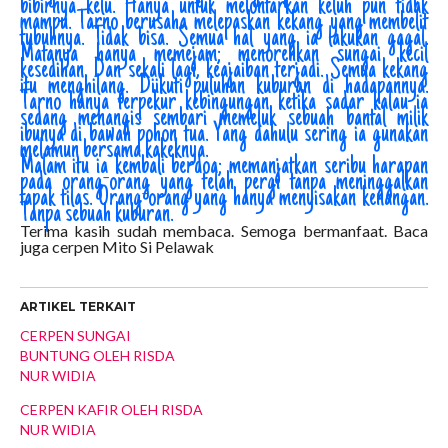
bibirnya kelu. Hanya untuk melontarkan keluh pun tidak
mampu. Tarno berusaha melepaskan kekang yang membelit
tubuhnya. Tidak bisa. Semua hal yang ia lakukan gagal.
Matanya hanya memejam; menorehkan sungai kecil
kesedihan. Dan sekali lagi, keajaiban terjadi. Semua kekang
itu menghilang. Diikuti puluhan kuburan di hadapannya.
Tarno hanya terpekur kebingungan ketika sadar kalau ia
sedang menangis sembari memeluk sebuah bantal milik
ibunya di bawah pohon tua. Yang dahulu sering ia gunakan
melamun bersama kakeknya.
Malam itu ia kembali berdoa; memanjatkan seribu harapan
pada orang-orang yang telah pergi tanpa meninggalkan
tapak tilas. Orang-orang yang hanya menyisakan kenangan.
Tanpa sebuah kuburan.
Terima kasih sudah membaca. Semoga bermanfaat. Baca
juga cerpen Mito Si Pelawak
ARTIKEL TERKAIT
CERPEN SUNGAI
BUNTUNG OLEH RISDA
NUR WIDIA
CERPEN KAFIR OLEH RISDA
NUR WIDIA