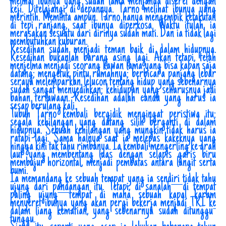
melihat ibunya yang sudah lama menjanda diseret dengan
keji. Ditelajangi di depannya. Tarno melihat ibunya yang
merintih. Meminta ampun. Tarno hanya mengembik ketakutan
di tepi ranjang, saat ibunya diperkosa. Waktu itulah, ia
merasakan sesuatu dari dirinya sudah mati. Dan ia tidak lagi
membutuhkan kuburan.
Kesedihan sudah menjadi teman baik di dalam hidupnya.
Kesedihan bukanlah barang asing lagi. Akan tetapi, telah
menjelma menjadi seorang kawan lama yang bisa kapan saja
datang; mengetuk pintu rumahnya; berbicara panjang lebar
seraya melemparkan lelucon tentang hidup yang sebenarnya
sudah sangat menyedihkan; kehidupan yang seharusnya jadi
bahan tertawaan. Kesedihan adalah candu yang harus ia
sesap berulang kali.
Tubuh Tarno kembali bergidik mengingat peristiwa itu;
segala kehilangan yang datang silih berganti di dalam
hidupnya. Sebuah kehilangan yang mungkin tidak harus ia
ratapi lagi. Sama halnya saat ia melepas kakeknya yang
hingga kini tak tahu rimbanya. Ia kembali mengerling ke arah
laut yang membentang luas dengan selapis garis biru
membujur horizontal, menjadi pembatas antara langit serta
bumi.
Ia memandang ke sebuah tempat yang ia sendiri tidak tahu
ujung dari pandangan itu. Tetapi, di sanalah—di tempat
paling ujung—tempat di mana sebuah kapal karam
menyeret ibunya yang akan pergi bekerja menjadi TKI ke
dalam liang kematian, yang sebenarnya sudah ditunggu-
tunggu.