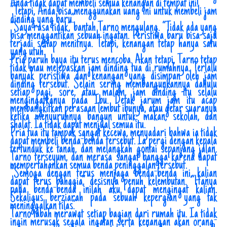
Anda tidak dapat membeli semua kenangan di tempat ini!”
“Tetapi, Anda bisa menggunakan uang ini untuk membeli jam
dinding yang baru.”
“Saya rasa tidak,” bantah Tarno mengulang. “Tidak ada yang
bisa menggantikan sebuah ingatan. Peristiwa baru bisa saja
terjadi setiap menitnya. Tetapi, kenangan tetap hanya satu
yang utuh.”
Pria paruh baya itu terus mencoba. Akan tetapi, Tarno tetap
tidak mau melepaskan jam dinding tua di rumahnya. Terlalu
banyak peristiwa dan kenangan yang disimpan oleh jam
dinding tersebut. Selain sering membangunkannya dahulu
setiap pagi, sore, atau malam, jam dinding itu selalu
mengingatkanya pada Ibu. Detak jarum jam itu acap
membangkitkan perasaan lembut ibunya, atau getar suaranya
ketika menyuruhnya bangun untuk: makan, sekolah, dan
shalat. Ia tidak dapat menjual semua itu.
Pria tua itu tampak sangat kecewa, menyadari bahwa ia tidak
dapat membeli benda-benda tersebut. Ia pergi dengan kepala
tertunduk ke tanah, dan melangkah gontai sepanjang jalan.
Tarno terseyum, dan merasa sangat bangga karena dapat
mempertahankan semua benda peninggalan tersebut.
“Semoga dengan terus menjaga benda-benda ini, kalian
dapat terus bahagia,” desisnya penuh kelembutan. “Hanya
pada benda-benda inilah aku dapat mengingat kalian.
Sekaligus berziarah pada sebuah kepergian yang tak
meninggalkan tilas.”
Tarno tabah merawat setiap bagian dari rumah itu. Ia tidak
ingin merusak segala ingatan serta kenangan akan orang-