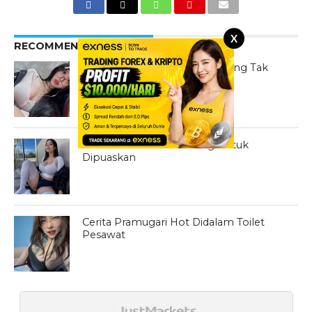
X
RECOMMENDED FOR YOU
Kisah Mengikuti Rasa Birahi yang Tak
Terkendali
Cerita Prank Minta Tolong Untuk
Dipuaskan
Cerita Pramugari Hot Didalam Toilet
Pesawat