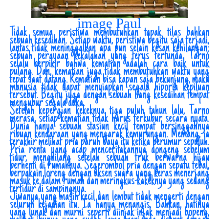
image Paul
Tidak semua peristiwa membutuhkan tapak tilas bahkan
sebuah kesedihan. Setiap waktu, peristiwa begitu saja terjadi,
lantas tidak meninggalkan apa pun selain kesan kehilangan;
sebuah perayaan kekalahan yang terus tertunda. Tarno
selalu berpikir bahwa kematian adalah cara baik untuk
pulang. Dan, kematian juga tidak membutuhkan waktu yang
tepat saat datang. Kematian bisa kapan saja bekunjung, maka
manusia tidak dapat menyiapkan segala hiporia kepiluan
tersebut. Begitu juga dengan sebuah liang kesedihan tempat
mengubur segala duka.
Setelah kepergian kekeknya tiga puluh tahun lalu, Tarno
merasa, setiap kematian tidak harus terkubur secara nyata.
Dunia hanya sebuah stasiun kecil tempat bersinggahnya
ribuan kendaraan yang mengarak kemurungan. Memang, ia
terakhir melihat pria paruh baya itu ketika berumur sepuluh.
Pria renta yang acap menceritakannya dongeng sebelum
tidur, menghilang setelah sebuah truk berwarna hijau
berhenti di rumahnya. Segerombol pria dengan sepatu tebal,
berpakain loreng dengan aksen suara yang keras menerjang
masuk ke dalam rumah dan meringkus kakeknya yang sedang
tertidur di sampingnya.
Jiwanya yang masih kecil dan lembut tidak mengerti dengan
seluruh kejadian itu. Ia hanya menangis. Bahkan, hatinya
yang lunak dan murni seperti diinjak-injak menjadi bopeng,