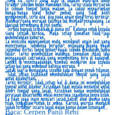
Siang itu, seperti yang acap ia lakukan beberapa tahun
terakhir sebelum bulan Ramdhan tiba, Tarno selalu berziarah
ke sebuah tempat tanpa makam. Ia cukup mengirimkan
bunga-bunga lewat debur ombak yang tidak henti
menghempas, serta doa- doa pada angin yang terus berdesir.
Matahari yang merajah kulitnya tak menjadi penghalang. Ia
khusyuk bermenung di tepi pantai.
“Terlalu banyak kesedihan di dunia ini!” Katanya entah kepada
siapa setelah berdoa. “Maka setiap kematian tidak lagi
membutuhkan kuburan.”
Ia mencoba memejamkan mata, menikmati angin laut yang
menerpanya. Tubuhnya bergetar; melayang-layang bagai
selembar kertas tanpa beban; bagai sebuah kehidupan tanpa
takdir. Tarno membelikkan matanya, kemudian sekali lagi
menggagapi cakrawala yang membentang biru di hadapan.
Lantas ia menengadahkan, kembali mengirim doa kepada
setiap hal yang membuat hatinya merana.
Sekali lagi ia mengulang sepatah kata dengan penuh tekanan.
“Tidak setiap kesedihan membutuhkan tempat yang layak
untuk dikuburkan!”
Tarno berpikir: Tidak setiap hal di dunia ini membutuhkan
tempat untuk dikubur. Kesedihan tidak melulu menuntut untuk
diberi tempat yang layak. Kesedihan hanya membutuhkan
perasaan ikhlas untuk mulai menerima segalanya tanpa keluh.
Ia tidak juga ingin mencari jasad kakek, atau ibunya yang
telah tenggelam entah ke mana. Karena mereka mungkin
sudah terkubur secara layak walau hanya dalam kenangan…
Baca: Cerpen Panji Reni