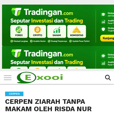
HOME
FILTER
BERITA
BIODATA
CERITA
CERPEN
EKSKLUSIF
FOTO
VIDEO
TIPS
MORE
CERPEN
CERPEN ZIARAH TANPA
MAKAM OLEH RISDA NUR