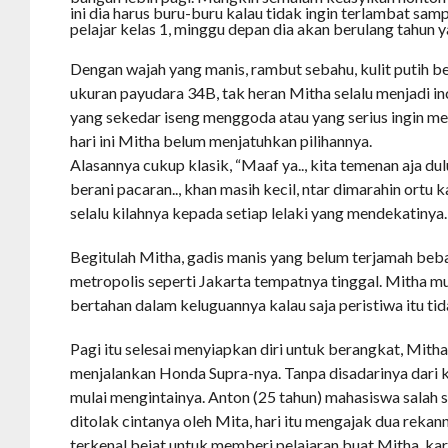
ini dia harus buru-buru kalau tidak ingin terlambat sa
pelajar kelas 1, minggu depan dia akan berulang tahun 
Dengan wajah yang manis, rambut sebahu, kulit putih be
ukuran payudara 34B, tak heran Mitha selalu menjadi inc
yang sekedar iseng menggoda atau yang serius ingin m
hari ini Mitha belum menjatuhkan pilihannya.
Alasannya cukup klasik, “Maaf ya.., kita temenan aja dul
berani pacaran.., khan masih kecil, ntar dimarahin ortu k
selalu kilahnya kepada setiap lelaki yang mendekatinya.
Begitulah Mitha, gadis manis yang belum terjamah beb
metropolis seperti Jakarta tempatnya tinggal. Mitha 
bertahan dalam keluguannya kalau saja peristiwa itu tida
Pagi itu selesai menyiapkan diri untuk berangkat, Mitha
menjalankan Honda Supra-nya. Tanpa disadarinya dari 
mulai mengintainya. Anton (25 tahun) mahasiswa salah 
ditolak cintanya oleh Mita, hari itu mengajak dua rekan
terkenal bejat untuk memberi pelajaran buat Mitha, k