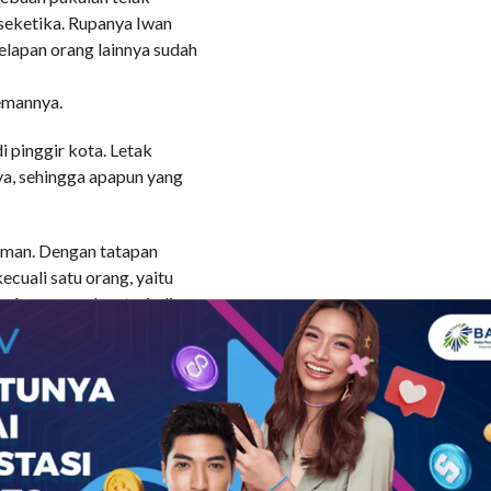
seketika. Rupanya Iwan
elapan orang lainnya sudah
temannya.
 pinggir kota. Letak
ya, sehingga apapun yang
iuman. Dengan tatapan
ecuali satu orang, yaitu
. Apa yang akan terjadi
ia akan diperkosa oleh 3
k segera memperkosa
aian gadis itu dengan
gisan Mitha.
 bugil. Sekali sentak Iwan
uh Mitha yang tekulai di