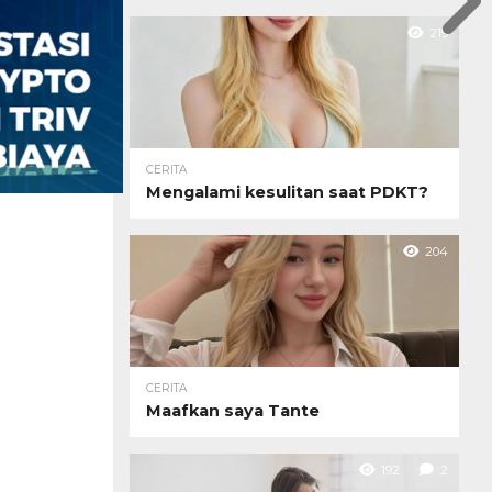
219
CERITA
Mengalami kesulitan saat PDKT?
204
CERITA
Maafkan saya Tante
192
2