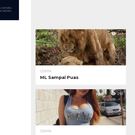
341
CERITA
ML Sampai Puas
293
CERITA