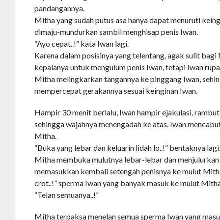
pandangannya.
Mitha yang sudah putus asa hanya dapat menuruti kein
dimaju-mundurkan sambil menghisap penis Iwan.
“Ayo cepat..!” kata Iwan lagi.
Karena dalam posisinya yang telentang, agak sulit bag
kepalanya untuk mengulum penis Iwan, tetapi Iwan rupa
Mitha melingkarkan tangannya ke pinggang Iwan, sehin
mempercepat gerakannya sesuai keinginan Iwan.
Hampir 30 menit berlalu, Iwan hampir ejakulasi, rambu
sehingga wajahnya menengadah ke atas. Iwan mencabut
Mitha.
“Buka yang lebar dan keluarin lidah lo..!” bentaknya lagi
Mitha membuka mulutnya lebar-lebar dan menjulurkan l
memasukkan kembali setengah penisnya ke mulut Mitha dan
crot..!” sperma Iwan yang banyak masuk ke mulut Mitha
“Telan semuanya..!”
Mitha terpaksa menelan semua sperma Iwan yang masu