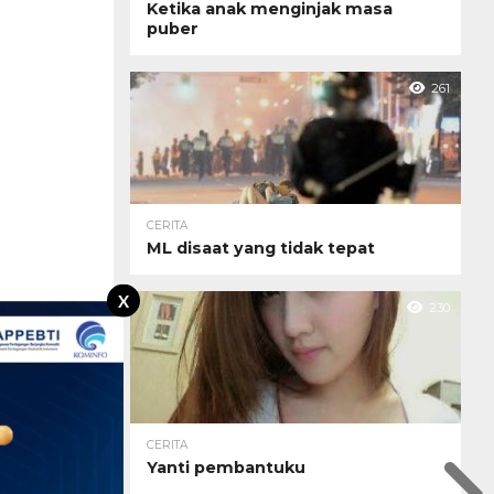
Ketika anak menginjak masa
puber
261
CERITA
ML disaat yang tidak tepat
X
230
CERITA
Yanti pembantuku