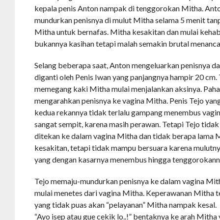
kepala penis Anton nampak di tenggorokan Mitha. Ant
mundurkan penisnya di mulut Mitha selama 5 menit t
Mitha untuk bernafas. Mitha kesakitan dan mulai kehab
bukannya kasihan tetapi malah semakin brutal menanca
Selang beberapa saat, Anton mengeluarkan penisnya dar
diganti oleh Penis Iwan yang panjangnya hampir 20 cm. 
memegang kaki Mitha mulai menjalankan aksinya. Paha 
mengarahkan penisnya ke vagina Mitha. Penis Tejo yang 
kedua rekannya tidak terlalu gampang menembus vag
sangat sempit, karena masih perawan. Tetapi Tejo tidak 
ditekan ke dalam vagina Mitha dan tidak berapa lama 
kesakitan, tetapi tidak mampu bersuara karena mulutn
yang dengan kasarnya menembus hingga tenggorokann
Tejo memaju-mundurkan penisnya ke dalam vagina Mit
mulai menetes dari vagina Mitha. Keperawanan Mitha te
yang tidak puas akan “pelayanan” Mitha nampak kesal.
“Ayo isep atau gue cekik lo..!” bentaknya ke arah Mitha