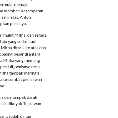
on mulai memaju-
anpa memberi kesempatan
isan nafas, Anton
pkan penisnya.
i mulut Mitha, dan segera
Tejo yang sedari tadi
Mitha ditarik ke atas dan
paling besar di antara
ina Mitha yang memang
perduli, penisnya terus
Mitha tampak meringis
ya tersumbat penis Iwan
ya.
ha dan nampak darah
lah dikoyak Tejo. Iwan
 yang sudah dingin