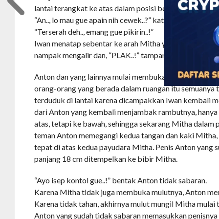
lantai terangkat ke atas dalam posisi berlutut menghad
“An.., lo mau gue apain nih cewek..?” kata Iwan sambil m
“Terserah deh.., emang gue pikirin..!”
Iwan menatap sebentar ke arah Mitha yang sudah sanga
nampak mengalir dan, “PLAK..!” tamparan Iwan melayan
Anton dan yang lainnya mulai membuka pakaian masing
orang-orang yang berada dalam ruangan itu semuanya t
terduduk di lantai karena dicampakkan Iwan kembali 
dari Anton yang kembali menjambak rambutnya, hanya 
atas, tetapi ke bawah, sehingga sekarang Mitha dalam p
teman Anton memegangi kedua tangan dan kaki Mitha,
tepat di atas kedua payudara Mitha. Penis Anton yang
panjang 18 cm ditempelkan ke bibir Mitha.
“Ayo isep kontol gue..!” bentak Anton tidak sabaran.
Karena Mitha tidak juga membuka mulutnya, Anton men
Karena tidak tahan, akhirnya mulut mungil Mitha mulai
Anton yang sudah tidak sabaran memasukkan penisnya s