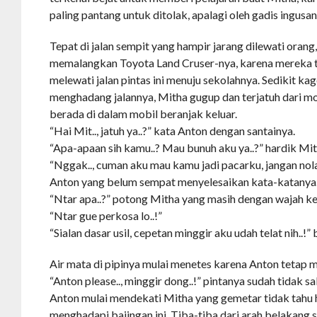
paling pantang untuk ditolak, apalagi oleh gadis ingus
Tepat di jalan sempit yang hampir jarang dilewati ora
memalangkan Toyota Land Cruser-nya, karena mereka t
melewati jalan pintas ini menuju sekolahnya. Sedikit ka
menghadang jalannya, Mitha gugup dan terjatuh dari m
berada di dalam mobil beranjak keluar.
“Hai Mit.., jatuh ya..?” kata Anton dengan santainya.
“Apa-apaan sih kamu..? Mau bunuh aku ya..?” hardik Mi
“Nggak.., cuman aku mau kamu jadi pacarku, jangan nolak 
Anton yang belum sempat menyelesaikan kata-katanya
“Ntar apa..?” potong Mitha yang masih dengan wajah ke
“Ntar gue perkosa lo..!”
“Sialan dasar usil, cepetan minggir aku udah telat nih..!
Air mata di pipinya mulai menetes karena Anton tetap m
“Anton please.., minggir dong..!” pintanya sudah tidak sa
Anton mulai mendekati Mitha yang gemetar tidak tahu 
menghadapi bajingan ini. Tiba-tiba dari arah belakang 