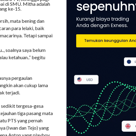
mpai di SMU. Mitha adalah
yang ke-15.
rsih, mata bening dan
aran para lelaki, baik
emacarinya. Tetapi sampai
u.., soalnya saya belum
alau ketahuan..” begitu
asnya pergaulan
mungkin akan cukup lama
k terjadi.
 sedikit tergesa-gesa
kejauhan tiga pasang mata
satu PTS yang pernah
nya (Iwan dan Tejo) yang
arena Anton yang playboy