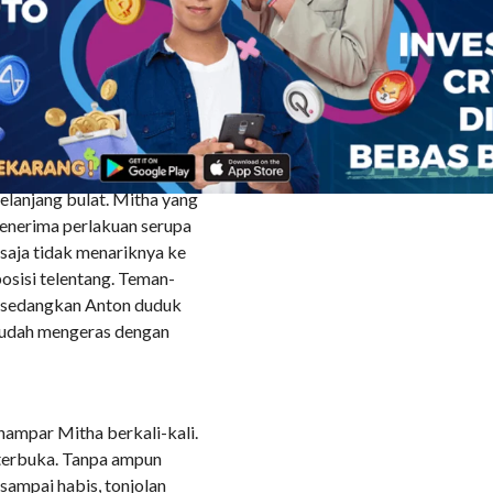
ap Iwan.
elirik ke arah Anton.
t ketakutan, air matanya
g ke pipinya.
-masing, sehingga sekejap
elanjang bulat. Mitha yang
menerima perlakuan serupa
saja tidak menariknya ke
osisi telentang. Teman-
 sedangkan Anton duduk
 sudah mengeras dengan
ampar Mitha berkali-kali.
 terbuka. Tanpa ampun
ampai habis, tonjolan