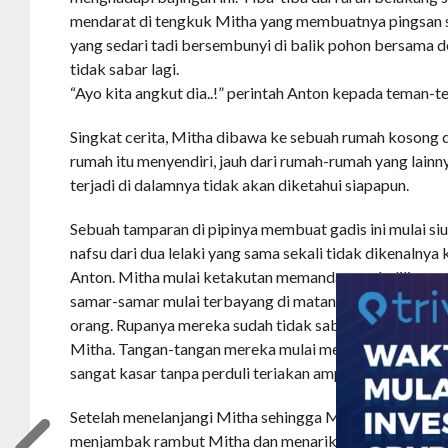
mendarat di tengkuk Mitha yang membuatnya pingsan 
yang sedari tadi bersembunyi di balik pohon bersama d
tidak sabar lagi.
“Ayo kita angkut dia..!” perintah Anton kepada teman-
Singkat cerita, Mitha dibawa ke sebuah rumah kosong di
rumah itu menyendiri, jauh dari rumah-rumah yang lainn
terjadi di dalamnya tidak akan diketahui siapapun.
Sebuah tamparan di pipinya membuat gadis ini mulai s
nafsu dari dua lelaki yang sama sekali tidak dikenalnya k
Anton. Mitha mulai ketakutan memandang sekelilingnya
samar-samar mulai terbayang di matanya. Jelas sekali d
orang. Rupanya mereka sudah tidak sabaran lagi untu
Mitha. Tangan-tangan mereka mulai merobek-robek pak
sangat kasar tanpa perduli teriakan ampum maupun tan
Setelah menelanjangi Mitha sehingga Mitha benar-benar
menjambak rambut Mitha dan menariknya, sehingga tub