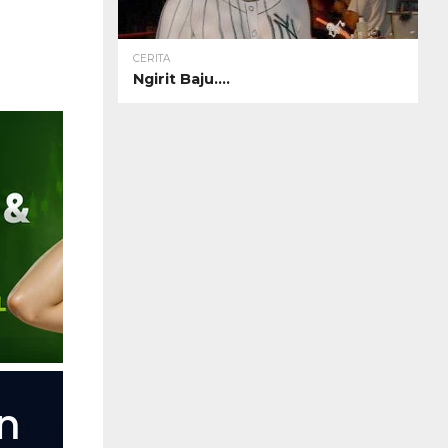
CERITA
Ngirit Baju….