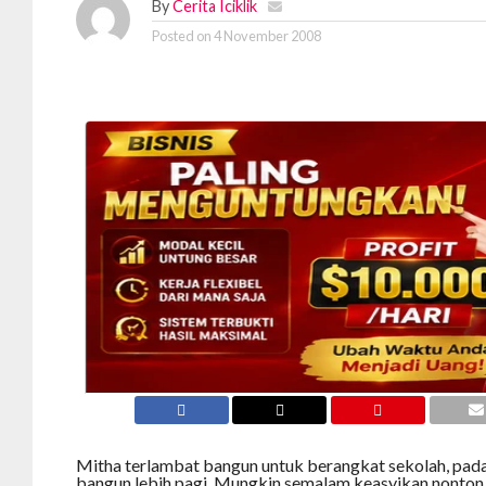
By
Cerita Iciklik
Posted on
4 November 2008
Mitha terlambat bangun untuk berangkat sekolah, pada
bangun lebih pagi. Mungkin semalam keasyikan nonton 