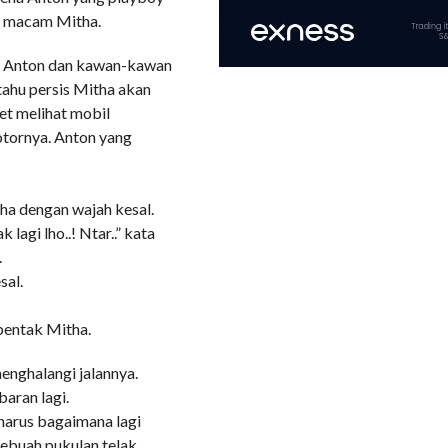
an macam Mitha.
ng, Anton dan kawan-kawan
ahu persis Mitha akan
get melihat mobil
otornya. Anton yang
tha dengan wajah kesal.
lagi lho..! Ntar..” kata
.
sal.
” bentak Mitha.
enghalangi jalannya.
baran lagi.
harus bagaimana lagi
sebuah pukulan telak