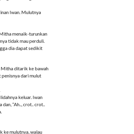
ginan Iwan. Mulutnya
i Mitha menaik-turunkan
nya tidak mau perduli.
gga dia dapat sedikit
t Mitha ditarik ke bawah
 penisnya dari mulut
.
idahnya keluar. Iwan
, “Ah.., crot.. crot..
.
k ke mulutnya, walau