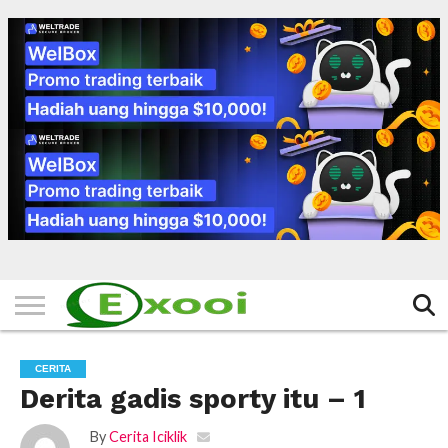
HOME
FILTER
BERITA
BIODATA
CERITA
CERPEN
EKSKLUSIF
FOTO
VIDEO
TIPS
MORE
CERITA
Derita gadis sporty itu – 1
By
Cerita Iciklik