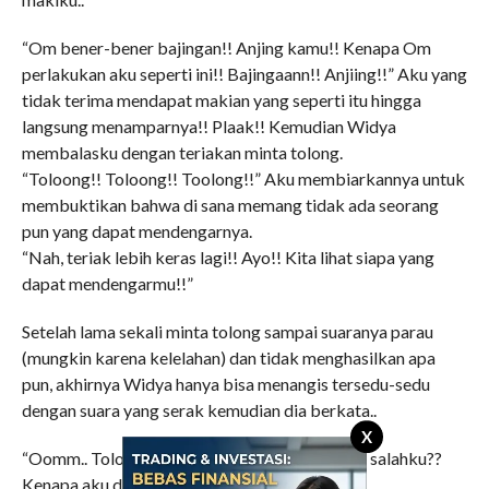
“Om bener-bener bajingan!! Anjing kamu!! Kenapa Om
perlakukan aku seperti ini!! Bajingaann!! Anjiing!!” Aku yang
tidak terima mendapat makian yang seperti itu hingga
langsung menamparnya!! Plaak!! Kemudian Widya
membalasku dengan teriakan minta tolong.
“Toloong!! Toloong!! Toolong!!” Aku membiarkannya untuk
membuktikan bahwa di sana memang tidak ada seorang
pun yang dapat mendengarnya.
“Nah, teriak lebih keras lagi!! Ayo!! Kita lihat siapa yang
dapat mendengarmu!!”
Setelah lama sekali minta tolong sampai suaranya parau
(mungkin karena kelelahan) dan tidak menghasilkan apa
pun, akhirnya Widya hanya bisa menangis tersedu-sedu
dengan suara yang serak kemudian dia berkata..
X
“Oomm.. Tolong lepaskan aku.. Pleeassse.. Apa salahku??
Kenapa aku diperlakukan seperti ini??”