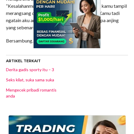
“Kesalahanmu adalah karena berani-beraninya kamu tampil
merangsang di depanku selama ini ha.. ha.. ha.. Kamu tadi
ngatain aku anjing kan!? Kita lihat sekarang siapa anjing
yang sebenarnya!! Lihat dan rasakan saja!!”
Bersambung…
ARTIKEL TERKAIT
Derita gadis sporty itu – 3
Seks kilat, suka sama suka
Mengecek pribadi romantis
anda