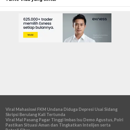
Viral Mahasiswi FKM Undana Diduga Depresi Usai Sidang
Skripsi Berulang Kali Tertunda
Viral Mal Pasang Pagar Tinggi Imbas Isu Demo Agustus, Polri
Pastikan Situasi Aman dan Tingkatkan Intelijen serta