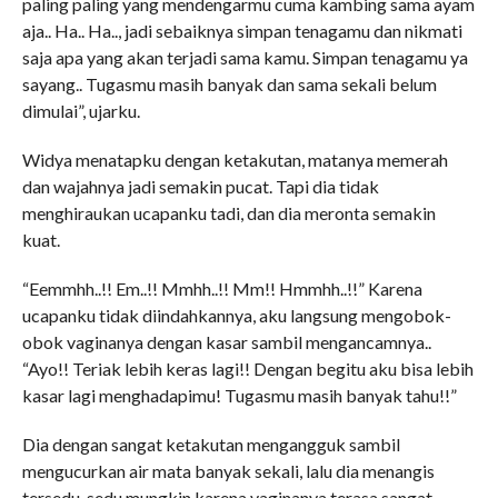
paling paling yang mendengarmu cuma kambing sama ayam
aja.. Ha.. Ha.., jadi sebaiknya simpan tenagamu dan nikmati
saja apa yang akan terjadi sama kamu. Simpan tenagamu ya
sayang.. Tugasmu masih banyak dan sama sekali belum
dimulai”, ujarku.
Widya menatapku dengan ketakutan, matanya memerah
dan wajahnya jadi semakin pucat. Tapi dia tidak
menghiraukan ucapanku tadi, dan dia meronta semakin
kuat.
“Eemmhh..!! Em..!! Mmhh..!! Mm!! Hmmhh..!!” Karena
ucapanku tidak diindahkannya, aku langsung mengobok-
obok vaginanya dengan kasar sambil mengancamnya..
“Ayo!! Teriak lebih keras lagi!! Dengan begitu aku bisa lebih
kasar lagi menghadapimu! Tugasmu masih banyak tahu!!”
Dia dengan sangat ketakutan mengangguk sambil
mengucurkan air mata banyak sekali, lalu dia menangis
tersedu-sedu mungkin karena vaginanya terasa sangat