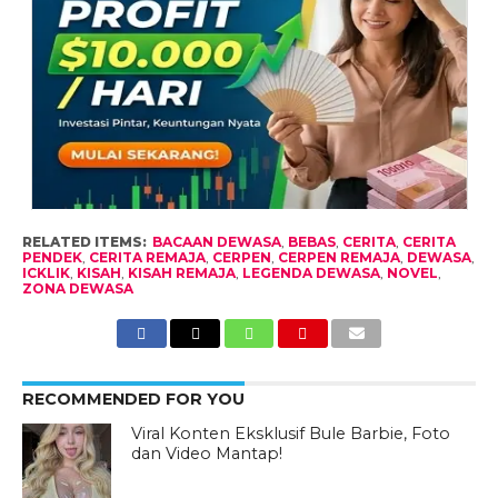
RELATED ITEMS:
BACAAN DEWASA
,
BEBAS
,
CERITA
,
CERITA
PENDEK
,
CERITA REMAJA
,
CERPEN
,
CERPEN REMAJA
,
DEWASA
,
ICKLIK
,
KISAH
,
KISAH REMAJA
,
LEGENDA DEWASA
,
NOVEL
,
ZONA DEWASA
RECOMMENDED FOR YOU
Viral Konten Eksklusif Bule Barbie, Foto
dan Video Mantap!