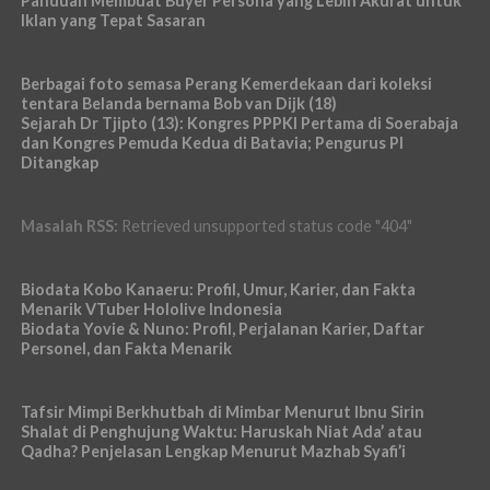
Panduan Membuat Buyer Persona yang Lebih Akurat untuk
Iklan yang Tepat Sasaran
Berbagai foto semasa Perang Kemerdekaan dari koleksi
tentara Belanda bernama Bob van Dijk (18)
Sejarah Dr Tjipto (13): Kongres PPPKI Pertama di Soerabaja
dan Kongres Pemuda Kedua di Batavia; Pengurus PI
Ditangkap
Masalah RSS:
Retrieved unsupported status code "404"
Biodata Kobo Kanaeru: Profil, Umur, Karier, dan Fakta
Menarik VTuber Hololive Indonesia
Biodata Yovie & Nuno: Profil, Perjalanan Karier, Daftar
Personel, dan Fakta Menarik
Tafsir Mimpi Berkhutbah di Mimbar Menurut Ibnu Sirin
Shalat di Penghujung Waktu: Haruskah Niat Ada’ atau
Qadha? Penjelasan Lengkap Menurut Mazhab Syafi’i