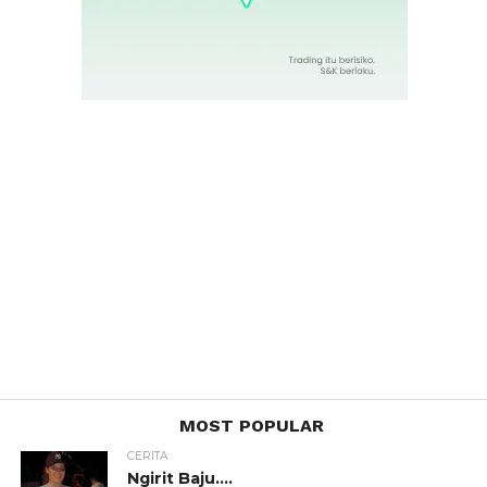
MOST POPULAR
CERITA
Ngirit Baju….