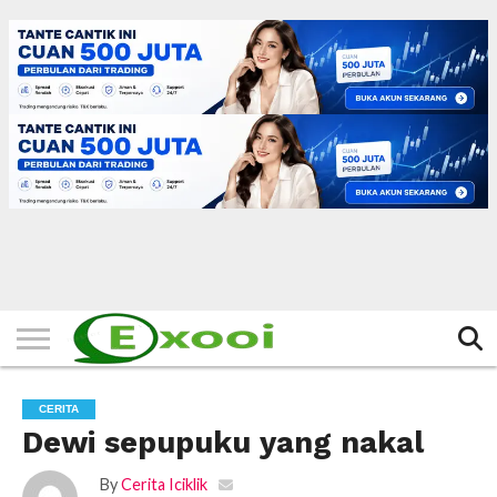
HOME
FILTER
BERITA
BIODATA
CERITA
CERPEN
EKSKLUSIF
FOTO
VIDEO
TIPS
MORE
CERITA
Dewi sepupuku yang nakal
By
Cerita Iciklik