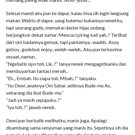
Selesai mandi aku pun ke dapur, kalau bisa sih ingin langsung
makan. Waktu di dapur, yang kutemui bukannya nenekku,
tapi seorang gadis, memakai daster hijau sedang
berjongkok dekat sumur. Mencuci piring kali yah..? Terlihat
dari sini badannya gemuk, tapi pantatnya.. waahh.. Asoy
geboy.. gedebuk enjoy.. weleh-weleh.. Aku pun terkesima
sesaat, namun..
“Ngeliatin opo toh, Lik..?” tanya nenek mengagetkanku dan
membuyarkan fantasi meraih..
“Eh.., Embah. Itu siapa toh, Mbah..?” tanyaku.
“Itu Dewi, anaknya Om Sabar, adiknya Bude-mu As,
sekarang dia ikut Bude-mu.”
“Jadi ya masih sepupuku..?”
“Iya toh..?” jawab nenek.
Dewi pun berbalik melihatku, manis juga. Apalagi
disambung sama senyuman yang manis itu. Sepetinya sih dia
pemalu. Lalu aku dikenalkan sama dia. Saat aku makan,