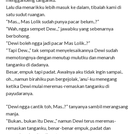
Lalu dia menarikku lebih masuk ke dalam, tibalah kami di
satu sudut ruangan.
“Mas.., Mas Lolik sudah punya pacar belum..?”
“Wah, ngga sempet Dew..,” jawabku yang sebenarnya
berbohong.
“Dewi boleh ngga jadi pacar Mas Lolik..?”
“Tapi Dew..,” tak sempat menyelesaikannya Dewi sudah
memotongnya dengan menutup mulutku dan menaruh
tanganku di dadanya.
Besar, empuk tapi padat. Awalnya aku tidak ingin sampai..
oh.., namun birahiku pun bergejolak, ‘anu’-ku menegang
ketika Dewi mulai meremas-remaskan tanganku di
payudaranya.
“Dewi ngga cantik toh, Mas..?” tanyanya sambil merangsang
manja.
“Bukan.. bukan itu Dew..,” namun Dewi terus meremas-
remaskan tanganku, benar-benar empuk, padat dan