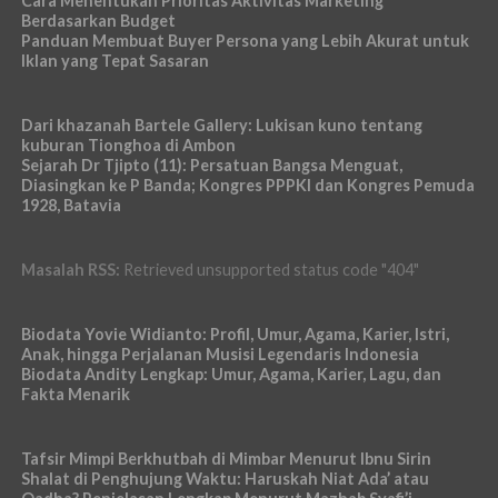
Cara Menentukan Prioritas Aktivitas Marketing
Berdasarkan Budget
Panduan Membuat Buyer Persona yang Lebih Akurat untuk
Iklan yang Tepat Sasaran
Dari khazanah Bartele Gallery: Lukisan kuno tentang
kuburan Tionghoa di Ambon
Sejarah Dr Tjipto (11): Persatuan Bangsa Menguat,
Diasingkan ke P Banda; Kongres PPPKI dan Kongres Pemuda
1928, Batavia
Masalah RSS:
Retrieved unsupported status code "404"
Biodata Yovie Widianto: Profil, Umur, Agama, Karier, Istri,
Anak, hingga Perjalanan Musisi Legendaris Indonesia
Biodata Andity Lengkap: Umur, Agama, Karier, Lagu, dan
Fakta Menarik
Tafsir Mimpi Berkhutbah di Mimbar Menurut Ibnu Sirin
Shalat di Penghujung Waktu: Haruskah Niat Ada’ atau