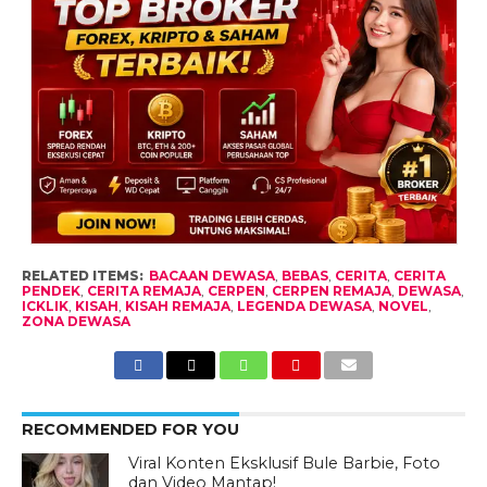
RELATED ITEMS:
BACAAN DEWASA
,
BEBAS
,
CERITA
,
CERITA
PENDEK
,
CERITA REMAJA
,
CERPEN
,
CERPEN REMAJA
,
DEWASA
,
ICKLIK
,
KISAH
,
KISAH REMAJA
,
LEGENDA DEWASA
,
NOVEL
,
ZONA DEWASA
RECOMMENDED FOR YOU
Viral Konten Eksklusif Bule Barbie, Foto
dan Video Mantap!