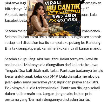
pintanya lagi sambil memegang tanganku yang memainkan
klitorisnya, “Abis enak banget, mainin terus dong..!”
Aku tak berhenti memainkannya sampai Dewi puas. Lalu
kucabut batangku yang mulai menyusut lagi.
Setelah melepas lelah, kami berdua pulang ke rumah nenek.
Selama liburan kami terus melakukan hubungan sex hampir
setiap hari di stasiun tua itu sampai aku pulang ke Bandung.
Bila tak sempat pergi, kami melakukannya di kamar mandi.
Setelah aku pulang, aku baru tahu kalau ternyata Dewi itu
anak nakal. Makanya dia diungsikan dari Jakarta ke Jawa
Tengah. Dua kali tidak naik kelas. Pantesan badannya terlalu
besar untuk anak kelas dua SMP. Dulu dia suka membolos,
jalan-jalan sama pacarnya yang supir dan punya anak istri.
Pokoknya dulu dia terkenal nakal. Pantesan dia jago sekali
dalam hal bermain sex. Jangan-jangan aku bukan pria
pertama yang ‘bermain’ dengannya di stasiun tua itu.