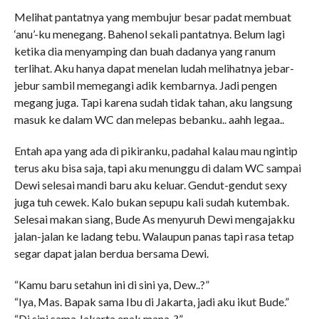
Melihat pantatnya yang membujur besar padat membuat
‘anu’-ku menegang. Bahenol sekali pantatnya. Belum lagi
ketika dia menyamping dan buah dadanya yang ranum
terlihat. Aku hanya dapat menelan ludah melihatnya jebar-
jebur sambil memegangi adik kembarnya. Jadi pengen
megang juga. Tapi karena sudah tidak tahan, aku langsung
masuk ke dalam WC dan melepas bebanku.. aahh legaa..
Entah apa yang ada di pikiranku, padahal kalau mau ngintip
terus aku bisa saja, tapi aku menunggu di dalam WC sampai
Dewi selesai mandi baru aku keluar. Gendut-gendut sexy
juga tuh cewek. Kalo bukan sepupu kali sudah kutembak.
Selesai makan siang, Bude As menyuruh Dewi mengajakku
jalan-jalan ke ladang tebu. Walaupun panas tapi rasa tetap
segar dapat jalan berdua bersama Dewi.
“Kamu baru setahun ini di sini ya, Dew..?”
“Iya, Mas. Bapak sama Ibu di Jakarta, jadi aku ikut Bude.”
“Di sini sama Jakarta enak mana..?”