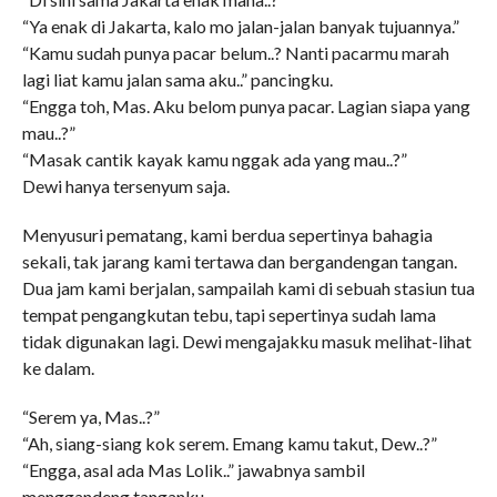
“Ya enak di Jakarta, kalo mo jalan-jalan banyak tujuannya.”
“Kamu sudah punya pacar belum..? Nanti pacarmu marah
lagi liat kamu jalan sama aku..” pancingku.
“Engga toh, Mas. Aku belom punya pacar. Lagian siapa yang
mau..?”
“Masak cantik kayak kamu nggak ada yang mau..?”
Dewi hanya tersenyum saja.
Menyusuri pematang, kami berdua sepertinya bahagia
sekali, tak jarang kami tertawa dan bergandengan tangan.
Dua jam kami berjalan, sampailah kami di sebuah stasiun tua
tempat pengangkutan tebu, tapi sepertinya sudah lama
tidak digunakan lagi. Dewi mengajakku masuk melihat-lihat
ke dalam.
“Serem ya, Mas..?”
“Ah, siang-siang kok serem. Emang kamu takut, Dew..?”
“Engga, asal ada Mas Lolik..” jawabnya sambil
menggandeng tanganku.