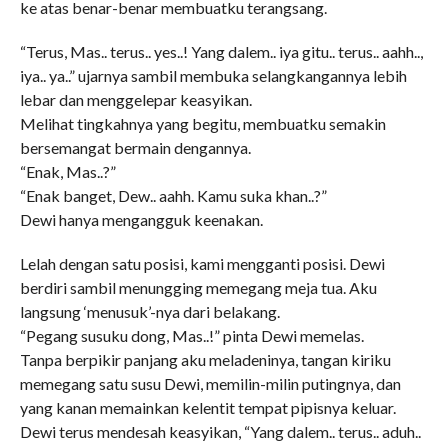
ke atas benar-benar membuatku terangsang.
“Terus, Mas.. terus.. yes..! Yang dalem.. iya gitu.. terus.. aahh..,
iya.. ya..” ujarnya sambil membuka selangkangannya lebih
lebar dan menggelepar keasyikan.
Melihat tingkahnya yang begitu, membuatku semakin
bersemangat bermain dengannya.
“Enak, Mas..?”
“Enak banget, Dew.. aahh. Kamu suka khan..?”
Dewi hanya mengangguk keenakan.
Lelah dengan satu posisi, kami mengganti posisi. Dewi
berdiri sambil menungging memegang meja tua. Aku
langsung ‘menusuk’-nya dari belakang.
“Pegang susuku dong, Mas..!” pinta Dewi memelas.
Tanpa berpikir panjang aku meladeninya, tangan kiriku
memegang satu susu Dewi, memilin-milin putingnya, dan
yang kanan memainkan kelentit tempat pipisnya keluar.
Dewi terus mendesah keasyikan, “Yang dalem.. terus.. aduh..