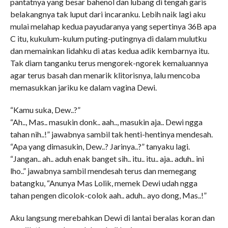
pantatnya yang besar bahenol dan lubang di tengah garis
belakangnya tak luput dari incaranku. Lebih naik lagi aku
mulai melahap kedua payudaranya yang sepertinya 36B apa
C itu, kukulum-kulum puting-putingnya di dalam mulutku
dan memainkan lidahku di atas kedua adik kembarnya itu.
Tak diam tanganku terus mengorek-ngorek kemaluannya
agar terus basah dan menarik klitorisnya, lalu mencoba
memasukkan jariku ke dalam vagina Dewi.
“Kamu suka, Dew..?”
“Ah.., Mas.. masukin donk.. aah.., masukin aja.. Dewi ngga
tahan nih..!” jawabnya sambil tak henti-hentinya mendesah.
“Apa yang dimasukin, Dew..? Jarinya..?” tanyaku lagi.
“Jangan.. ah.. aduh enak banget sih.. itu.. itu.. aja.. aduh.. ini
lho..” jawabnya sambil mendesah terus dan memegang
batangku, “Anunya Mas Lolik, memek Dewi udah ngga
tahan pengen dicolok-colok aah.. aduh.. ayo dong, Mas..!”
Aku langsung merebahkan Dewi di lantai beralas koran dan