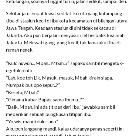
ketulungan, soalnya tinggal turun, jalan sedikit, sampai deh.
Sekitar jam empat lewat sedikit, kereta yang kutumpangi
tiba di stasiun kecil di ibukota kecamatan di bilangan utara
Jawa Tengah. Keadaan stasiun di sini tidak sekacau di
Jakarta. Aku pun berjalan menyusuri rel berbalik kea arah
Jakarta. Melewati gang-gang kecil, tak lama aku tiba di
rumah nenek.
“Kulo nuwun.., Mbah.. Mbah..?” sapaku sambil mengetuk-
ngetuk pintu.
“Lah, koe toh Lik. Masuk.. masuk, Mbah kirain siapa.
Numpak bus opo sepur..?”
“Kereta, Mbah.”
“Gimana kabar Bapak sama Ibumu..?”
“Baik, Mbah. Ini ada titipan dari Ibu,” jawabku sambil
meberikan sebuah bungkusan titipan ibu.
“Yo wis, mandi dulu sana.”
Aku pun langsung mandi, kalau udaranya panas seperti ini
memang paling enak mandi. Jebur-jebur..!