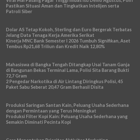
Viral Mal Pasang Pagar Tinggi Imbas Isu Demo Agustus, Polri
Pastikan Situasi Aman dan Tingkatkan Intelijen serta
Patroli Siber
Dolar AS Tetap Kokoh, Sterling dan Euro Bergerak Terbatas
Jelang Data Tenaga Kerja Amerika Serikat
Kinerja MNC Bank Semester I 2026 Tumbuh Signifikan, Aset
Tembus Rp21,68 Triliun dan Kredit Naik 12,80%
Mahasiswa di Bangka Tengah Ditangkap Usai Tanam Ganja
di Bangunan Bekas Terminal Lama, Polisi Sita Barang Bukti
72,7 Gram
2 Pengedar Narkotika di Air Lintang Diringkus Polisi, 45
Paket Sabu Seberat 20,47 Gram Berhasil Disita
Produksi Saringan Santan Kain, Peluang Usaha Sederhana
dengan Permintaan yang Terus Meningkat
Produksi Filter Kopi Kain: Peluang Usaha Sederhana yang
Semakin Diminati Pecinta Kopi