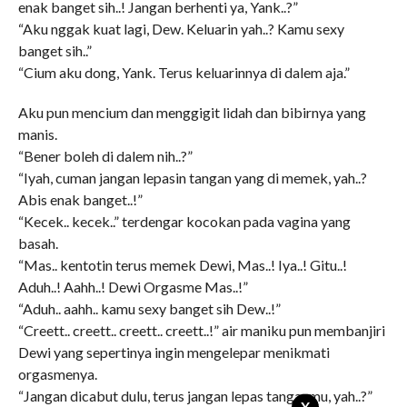
enak banget sih..! Jangan berhenti ya, Yank..?”
“Aku nggak kuat lagi, Dew. Keluarin yah..? Kamu sexy
banget sih..”
“Cium aku dong, Yank. Terus keluarinnya di dalem aja.”
Aku pun mencium dan menggigit lidah dan bibirnya yang
manis.
“Bener boleh di dalem nih..?”
“Iyah, cuman jangan lepasin tangan yang di memek, yah..?
Abis enak banget..!”
“Kecek.. kecek..” terdengar kocokan pada vagina yang
basah.
“Mas.. kentotin terus memek Dewi, Mas..! Iya..! Gitu..!
Aduh..! Aahh..! Dewi Orgasme Mas..!”
“Aduh.. aahh.. kamu sexy banget sih Dew..!”
“Creett.. creett.. creett.. creett..!” air maniku pun membanjiri
Dewi yang sepertinya ingin mengelepar menikmati
orgasmenya.
“Jangan dicabut dulu, terus jangan lepas tanganmu, yah..?”
X