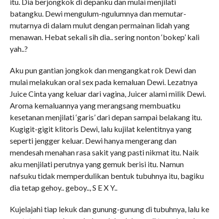
itu. Dia berjongkok di depanku dan mulai menjilati
batangku. Dewi mengulum-ngulumnya dan memutar-
mutarnya di dalam mulut dengan permainan lidah yang
menawan. Hebat sekali sih dia.. sering nonton ‘bokep’ kali
yah..?
Aku pun gantian jongkok dan mengangkat rok Dewi dan
mulai melakukan oral sex pada kemaluan Dewi. Lezatnya
Juice Cinta yang keluar dari vagina, Juicer alami milik Dewi.
Aroma kemaluannya yang merangsang membuatku
kesetanan menjilati ‘garis’ dari depan sampai belakang itu.
Kugigit-gigit klitoris Dewi, lalu kujilat kelentitnya yang
seperti jengger keluar. Dewi hanya mengerang dan
mendesah menahan rasa sakit yang pasti nikmat itu. Naik
aku menjilati perutnya yang gemuk berisi itu. Namun
nafsuku tidak memperdulikan bentuk tubuhnya itu, bagiku
dia tetap gehoy.. geboy.., S E X Y..
Kujelajahi tiap lekuk dan gunung-gunung di tubuhnya, lalu ke