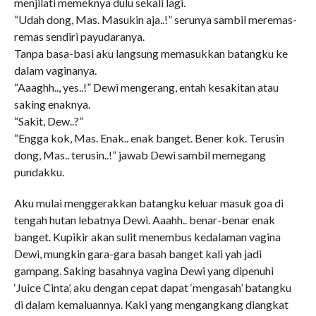
menjilati memeknya dulu sekali lagi.
“Udah dong, Mas. Masukin aja..!” serunya sambil meremas-
remas sendiri payudaranya.
Tanpa basa-basi aku langsung memasukkan batangku ke
dalam vaginanya.
“Aaaghh.., yes..!” Dewi mengerang, entah kesakitan atau
saking enaknya.
“Sakit, Dew..?”
“Engga kok, Mas. Enak.. enak banget. Bener kok. Terusin
dong, Mas.. terusin..!” jawab Dewi sambil memegang
pundakku.
Aku mulai menggerakkan batangku keluar masuk goa di
tengah hutan lebatnya Dewi. Aaahh.. benar-benar enak
banget. Kupikir akan sulit menembus kedalaman vagina
Dewi, mungkin gara-gara basah banget kali yah jadi
gampang. Saking basahnya vagina Dewi yang dipenuhi
‘Juice Cinta’, aku dengan cepat dapat ‘mengasah’ batangku
di dalam kemaluannya. Kaki yang mengangkang diangkat