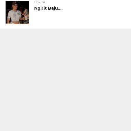
CERITA
Ngirit Baju….