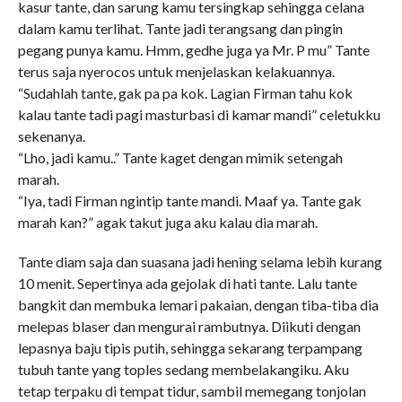
kasur tante, dan sarung kamu tersingkap sehingga celana
dalam kamu terlihat. Tante jadi terangsang dan pingin
pegang punya kamu. Hmm, gedhe juga ya Mr. P mu” Tante
terus saja nyerocos untuk menjelaskan kelakuannya.
“Sudahlah tante, gak pa pa kok. Lagian Firman tahu kok
kalau tante tadi pagi masturbasi di kamar mandi” celetukku
sekenanya.
“Lho, jadi kamu..” Tante kaget dengan mimik setengah
marah.
“Iya, tadi Firman ngintip tante mandi. Maaf ya. Tante gak
marah kan?” agak takut juga aku kalau dia marah.
Tante diam saja dan suasana jadi hening selama lebih kurang
10 menit. Sepertinya ada gejolak di hati tante. Lalu tante
bangkit dan membuka lemari pakaian, dengan tiba-tiba dia
melepas blaser dan mengurai rambutnya. Diikuti dengan
lepasnya baju tipis putih, sehingga sekarang terpampang
tubuh tante yang toples sedang membelakangiku. Aku
tetap terpaku di tempat tidur, sambil memegang tonjolan