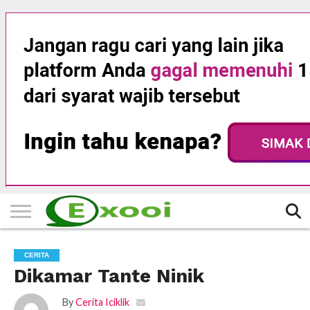
HOME
FILTER
BERITA
BIODATA
CERITA
CERPEN
EKSKLUSIF
FOTO
VIDEO
TIPS
MORE
CERITA
Dikamar Tante Ninik
By
Cerita Iciklik