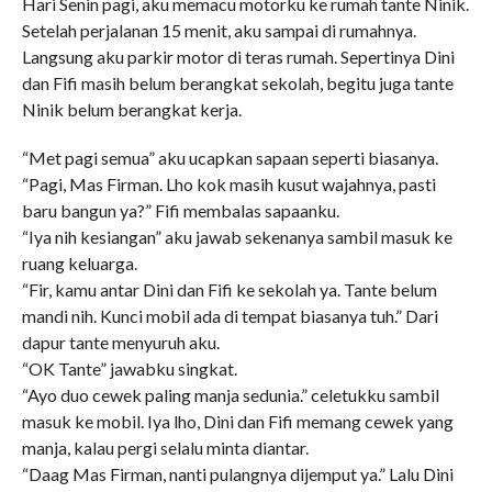
Hari Senin pagi, aku memacu motorku ke rumah tante Ninik.
Setelah perjalanan 15 menit, aku sampai di rumahnya.
Langsung aku parkir motor di teras rumah. Sepertinya Dini
dan Fifi masih belum berangkat sekolah, begitu juga tante
Ninik belum berangkat kerja.
“Met pagi semua” aku ucapkan sapaan seperti biasanya.
“Pagi, Mas Firman. Lho kok masih kusut wajahnya, pasti
baru bangun ya?” Fifi membalas sapaanku.
“Iya nih kesiangan” aku jawab sekenanya sambil masuk ke
ruang keluarga.
“Fir, kamu antar Dini dan Fifi ke sekolah ya. Tante belum
mandi nih. Kunci mobil ada di tempat biasanya tuh.” Dari
dapur tante menyuruh aku.
“OK Tante” jawabku singkat.
“Ayo duo cewek paling manja sedunia.” celetukku sambil
masuk ke mobil. Iya lho, Dini dan Fifi memang cewek yang
manja, kalau pergi selalu minta diantar.
“Daag Mas Firman, nanti pulangnya dijemput ya.” Lalu Dini