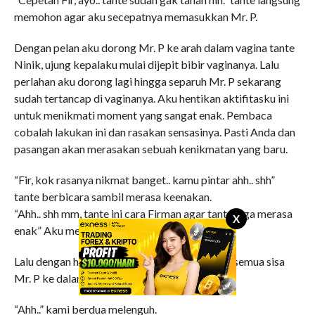
memohon agar aku secepatnya memasukkan Mr. P.
Dengan pelan aku dorong Mr. P ke arah dalam vagina tante
Ninik, ujung kepalaku mulai dijepit bibir vaginanya. Lalu
perlahan aku dorong lagi hingga separuh Mr. P sekarang
sudah tertancap di vaginanya. Aku hentikan aktifitasku ini
untuk menikmati moment yang sangat enak. Pembaca
cobalah lakukan ini dan rasakan sensasinya. Pasti Anda dan
pasangan akan merasakan sebuah kenikmatan yang baru.
“Fir, kok rasanya nikmat banget.. kamu pintar ahh.. shh”
tante berbicara sambil merasa keenakan.
“Ahh.. shh mm, tante ini cara Firman agar tante juga merasa
X
enak” Aku membalas omongan tante.
Lalu dengan hentakan lembut aku mendorong semua sisa
Mr. P ke dalam vagina tante.
“Ahh..” kami berdua melenguh.