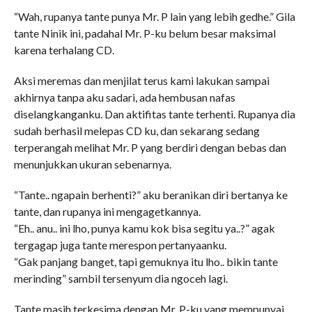
“Wah, rupanya tante punya Mr. P lain yang lebih gedhe.” Gila
tante Ninik ini, padahal Mr. P-ku belum besar maksimal
karena terhalang CD.
Aksi meremas dan menjilat terus kami lakukan sampai
akhirnya tanpa aku sadari, ada hembusan nafas
diselangkanganku. Dan aktifitas tante terhenti. Rupanya dia
sudah berhasil melepas CD ku, dan sekarang sedang
terperangah melihat Mr. P yang berdiri dengan bebas dan
menunjukkan ukuran sebenarnya.
“Tante.. ngapain berhenti?” aku beranikan diri bertanya ke
tante, dan rupanya ini mengagetkannya.
“Eh.. anu.. ini lho, punya kamu kok bisa segitu ya..?” agak
tergagap juga tante merespon pertanyaanku.
“Gak panjang banget, tapi gemuknya itu lho.. bikin tante
merinding” sambil tersenyum dia ngoceh lagi.
Tante masih terkesima dengan Mr. P-ku yang mempunyai