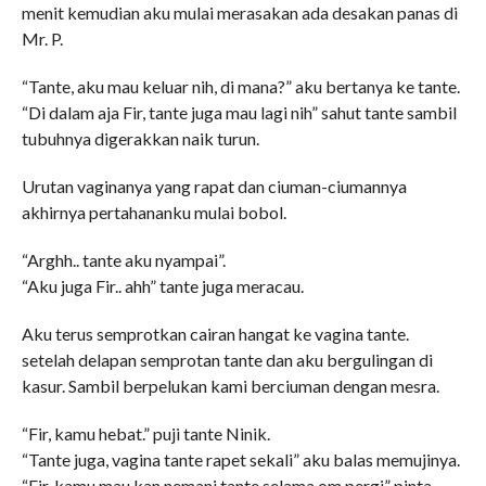
menit kemudian aku mulai merasakan ada desakan panas di
Mr. P.
“Tante, aku mau keluar nih, di mana?” aku bertanya ke tante.
“Di dalam aja Fir, tante juga mau lagi nih” sahut tante sambil
tubuhnya digerakkan naik turun.
Urutan vaginanya yang rapat dan ciuman-ciumannya
akhirnya pertahananku mulai bobol.
“Arghh.. tante aku nyampai”.
“Aku juga Fir.. ahh” tante juga meracau.
Aku terus semprotkan cairan hangat ke vagina tante.
setelah delapan semprotan tante dan aku bergulingan di
kasur. Sambil berpelukan kami berciuman dengan mesra.
“Fir, kamu hebat.” puji tante Ninik.
“Tante juga, vagina tante rapet sekali” aku balas memujinya.
“Fir, kamu mau kan nemani tante selama om pergi” pinta