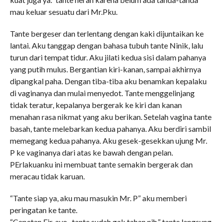
mau keluar sesuatu dari Mr.Pku.
Tante bergeser dan terlentang dengan kaki dijuntaikan ke
lantai. Aku tanggap dengan bahasa tubuh tante Ninik, lalu
turun dari tempat tidur. Aku jilati kedua sisi dalam pahanya
yang putih mulus. Bergantian kiri-kanan, sampai akhirnya
dipangkal paha. Dengan tiba-tiba aku benamkan kepalaku
di vaginanya dan mulai menyedot. Tante menggelinjang
tidak teratur, kepalanya bergerak ke kiri dan kanan
menahan rasa nikmat yang aku berikan. Setelah vagina tante
basah, tante melebarkan kedua pahanya. Aku berdiri sambil
memegang kedua pahanya. Aku gesek-gesekkan ujung Mr.
P ke vaginanya dari atas ke bawah dengan pelan.
PErlakuanku ini membuat tante semakin bergerak dan
meracau tidak karuan.
“Tante siap ya, aku mau masukin Mr. P” aku memberi
peringatan ke tante.
“Cepetan Fir, ayo.. tante sudah gak tahan nih.” tante langsung