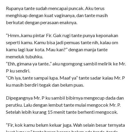
Rupanya tante sudah mencapai puncak. Aku terus
menghisap dengan kuat vaginanya, dan tante masih
berkutat dengan perasaan enaknya.
“Hmm..kamu pintar Fir. Gak rugi tante punya keponakan
seperti kamu. Kamu bisa jadi pemuas tante nih, kalau om
kamu lagi luar kota. Mau kan?” dengan manja tante
memeluk tubuhku.
“Ehh, gimana ya tante..” aku ngomgong sambil melirik ke Mr.
P ku sendiri.
“Oh iya, tante sampai lupa. Maaf ya” tante sadar kalau Mr. P
ku masih berdiri tegak dan belum puas.
Dipegangnya Mr. P ku sambil bibirnya mengecup dada dan
perutku. Lalu dengan lembut tante mulai mengocok Mr. P.
Setelah lebih kurang 15 menit tante berhenti mengocok.
“Fir, kok kamu belum keluar juga. Wah selain besar ternyata
kuat juga ya.” tante heran karena belum ada tanda-tanda