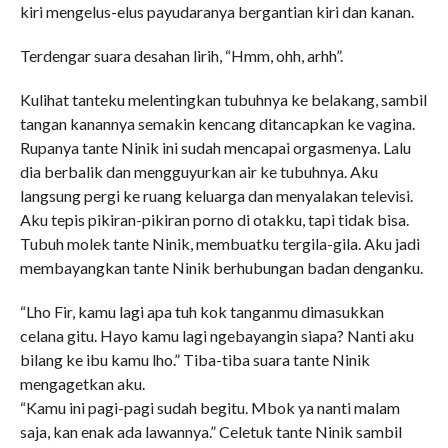
kiri mengelus-elus payudaranya bergantian kiri dan kanan.
Terdengar suara desahan lirih, “Hmm, ohh, arhh”.
Kulihat tanteku melentingkan tubuhnya ke belakang, sambil
tangan kanannya semakin kencang ditancapkan ke vagina.
Rupanya tante Ninik ini sudah mencapai orgasmenya. Lalu
dia berbalik dan mengguyurkan air ke tubuhnya. Aku
langsung pergi ke ruang keluarga dan menyalakan televisi.
Aku tepis pikiran-pikiran porno di otakku, tapi tidak bisa.
Tubuh molek tante Ninik, membuatku tergila-gila. Aku jadi
membayangkan tante Ninik berhubungan badan denganku.
“Lho Fir, kamu lagi apa tuh kok tanganmu dimasukkan
celana gitu. Hayo kamu lagi ngebayangin siapa? Nanti aku
bilang ke ibu kamu lho.” Tiba-tiba suara tante Ninik
mengagetkan aku.
“Kamu ini pagi-pagi sudah begitu. Mbok ya nanti malam
saja, kan enak ada lawannya.” Celetuk tante Ninik sambil