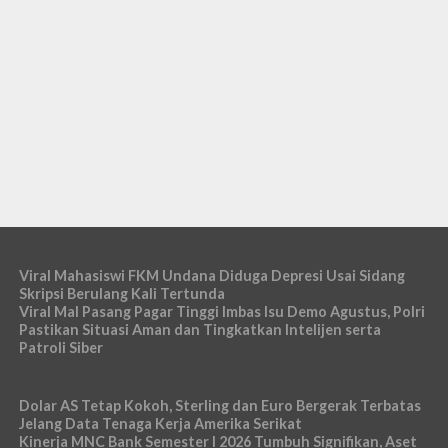
Viral Mahasiswi FKM Undana Diduga Depresi Usai Sidang
Skripsi Berulang Kali Tertunda
Viral Mal Pasang Pagar Tinggi Imbas Isu Demo Agustus, Polri
Pastikan Situasi Aman dan Tingkatkan Intelijen serta
Patroli Siber
Dolar AS Tetap Kokoh, Sterling dan Euro Bergerak Terbatas
Jelang Data Tenaga Kerja Amerika Serikat
Kinerja MNC Bank Semester I 2026 Tumbuh Signifikan, Aset