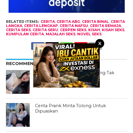
RELATED ITEMS:
CERITA
,
CERITA ABG
,
CERITA BINAL
,
CERITA
LANGKA
,
CERITA LENGKAP
,
CERITA NAFSU
,
CERITA REMAJA
,
CERITA SEKS
,
CERITA SERU
,
CERPEN SEKS
,
KISAH
,
KISAH SEKS
,
KUMPULAN CERITA
,
MAJALAH SEKS
,
NOVEL SEKS
X
RECOMMENDED FOR YOU
Kisah Mengikuti Rasa Birahi yang Tak
Terkendali
Cerita Prank Minta Tolong Untuk
Dipuaskan