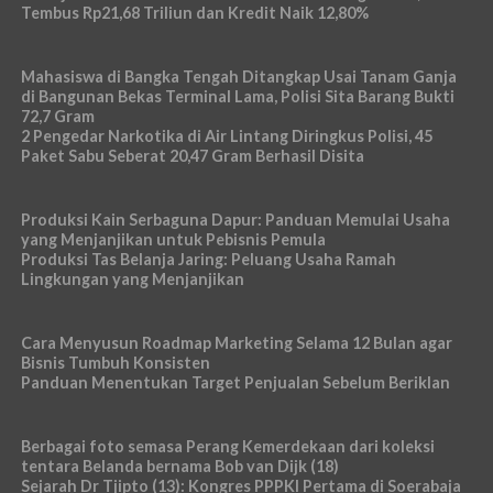
Tembus Rp21,68 Triliun dan Kredit Naik 12,80%
Mahasiswa di Bangka Tengah Ditangkap Usai Tanam Ganja
di Bangunan Bekas Terminal Lama, Polisi Sita Barang Bukti
72,7 Gram
2 Pengedar Narkotika di Air Lintang Diringkus Polisi, 45
Paket Sabu Seberat 20,47 Gram Berhasil Disita
Produksi Kain Serbaguna Dapur: Panduan Memulai Usaha
yang Menjanjikan untuk Pebisnis Pemula
Produksi Tas Belanja Jaring: Peluang Usaha Ramah
Lingkungan yang Menjanjikan
Cara Menyusun Roadmap Marketing Selama 12 Bulan agar
Bisnis Tumbuh Konsisten
Panduan Menentukan Target Penjualan Sebelum Beriklan
Berbagai foto semasa Perang Kemerdekaan dari koleksi
tentara Belanda bernama Bob van Dijk (18)
Sejarah Dr Tjipto (13): Kongres PPPKI Pertama di Soerabaja