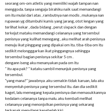
seorang om-om atletis yang memiliki wajah tampan nan
menggoda. tanpa sengaja birahiku naik saat memandangi
om itu mulai dari atas , rambutnya nan modis , mukanya nan
rupawan yg ditumbuhi kumis yang jarang, otot lengan yang
terlihat kekar , dada bidang , perut sixpack dan dengan
terkejut mataku memandangi celananya yang tersembul
penisnya yang kulihat menegang , aku melihat arah penisnya
menuju ikat pinggang yang dipakai om itu. tiba-tiba om itu
sedikit melongggarkan ikat pinggangnya sehingga
tersembul bagian penisnya sekitar 5 cm .
dengann iseng aku menanyakan pada om itu
” itu apa pak? ” kataku sambil menunjuk penisnya yang
tersembul.
“yang mana?” jawabnya .aku semakin tidak karuan, lalu aku
menyentuh penisnya yang tersembul itu. dan dia sedikit
kaget, lalu memegang kepala penisnya dan memasukkannya
kedalam celananya tanpa malu. aku kembali melihat
celananya yang menonjolkan penisnya yang sekarang
terkapak menyilang kesebelah kiri .