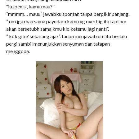
“itu penis , kamu mau? ”
“mmmm… mauu” jawabku spontan tanpa berpikir panjang.
” om jga mau sama payudara kamu yg overbig itu tapi om
akan bersetubh sama kmu klo ketemu lagi nanti”.
” kok gitu? sekarang aja?”. tanpa menjawab om itu berlalu
pergi sambil menunjukkan senyuman dan tatapan
menggoda.