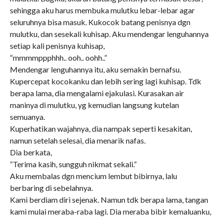
sehingga aku harus membuka mulutku lebar-lebar agar
seluruhnya bisa masuk. Kukocok batang penisnya dgn
mulutku, dan sesekali kuhisap. Aku mendengar lenguhannya
setiap kali penisnya kuhisap,
“mmmmppphhh.. ooh.. oohh..”
Mendengar lenguhannya itu, aku semakin bernafsu.
Kupercepat kocokanku dan lebih sering lagi kuhisap. Tdk
berapa lama, dia mengalami ejakulasi. Kurasakan air
maninya di mulutku, yg kemudian langsung kutelan
semuanya.
Kuperhatikan wajahnya, dia nampak seperti kesakitan,
namun setelah selesai, dia menarik nafas.
Dia berkata,
“Terima kasih, sungguh nikmat sekali.”
Aku membalas dgn mencium lembut bibirnya, lalu
berbaring di sebelahnya.
Kami berdiam diri sejenak. Namun tdk berapa lama, tangan
kami mulai meraba-raba lagi. Dia meraba bibir kemaluanku,