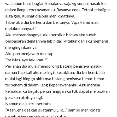
walaupun baru bagian kepalanya saja yg sudah masuk ke
dalam liang keperawananku. Rasanya enak Tetapi sekaligus
juga geli. Kulihat dia pun menikmatinya.
Tiba-tiba dia berhenti dan bertanya, “Apa kamu mau
melakukannya..?”
Aku memandangnya, aku berpikir bahwa aku sudah
berpacaran dengannya lebih dari 4 tahun dan aku memang
menginginkannya.
Aku pun menjawab mantap,
“Ya Mas, ayo lakukan..!”
Perlahan dia mulai mendorong batang penisnya masuk,
namun tiap kali aku meringis kesakitan, dia berhenti, lalu
mulai lagi hingga akhirnya batang penisnya benar-benar
terbenam di dalam liang keperawananku. Aku merasa
kemaluanku begitu penuh hingga aku tdk dapat merasakan
gerakan ototnya lagi.
Namun dia justru berkata,
“Aaah, enak sekali pijatanmu Dik..!” sambil menikmati
penetrasinya yg sukses dia lakukan.