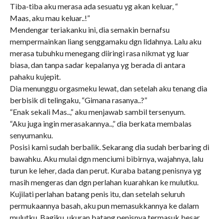
Tiba-tiba aku merasa ada sesuatu yg akan keluar, “
Maas, aku mau keluar..!”
Mendengar teriakanku ini, dia semakin bernafsu
mempermainkan liang senggamaku dgn lidahnya. Lalu aku
merasa tubuhku menegang diiringi rasa nikmat yg luar
biasa, dan tanpa sadar kepalanya yg berada di antara
pahaku kujepit.
Dia menunggu orgasmeku lewat, dan setelah aku tenang dia
berbisik di telingaku, “Gimana rasanya..?”
“Enak sekali Mas..,” aku menjawab sambil tersenyum.
“Aku juga ingin merasakannya..,” dia berkata membalas
senyumanku.
Posisi kami sudah berbalik. Sekarang dia sudah berbaring di
bawahku. Aku mulai dgn menciumi bibirnya, wajahnya, lalu
turun ke leher, dada dan perut. Kuraba batang penisnya yg
masih mengeras dan dgn perlahan kuarahkan ke mulutku.
Kujilati perlahan batang penis itu, dan setelah seluruh
permukaannya basah, aku pun memasukkannya ke dalam
mulutku. Bagiku, ukuran batang penisnya termasuk besar,