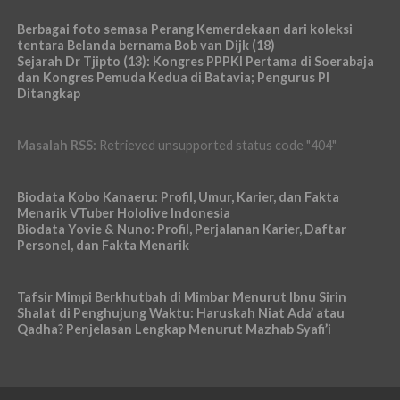
Berbagai foto semasa Perang Kemerdekaan dari koleksi
tentara Belanda bernama Bob van Dijk (18)
Sejarah Dr Tjipto (13): Kongres PPPKI Pertama di Soerabaja
dan Kongres Pemuda Kedua di Batavia; Pengurus PI
Ditangkap
Masalah RSS:
Retrieved unsupported status code "404"
Biodata Kobo Kanaeru: Profil, Umur, Karier, dan Fakta
Menarik VTuber Hololive Indonesia
Biodata Yovie & Nuno: Profil, Perjalanan Karier, Daftar
Personel, dan Fakta Menarik
Tafsir Mimpi Berkhutbah di Mimbar Menurut Ibnu Sirin
Shalat di Penghujung Waktu: Haruskah Niat Ada’ atau
Qadha? Penjelasan Lengkap Menurut Mazhab Syafi’i