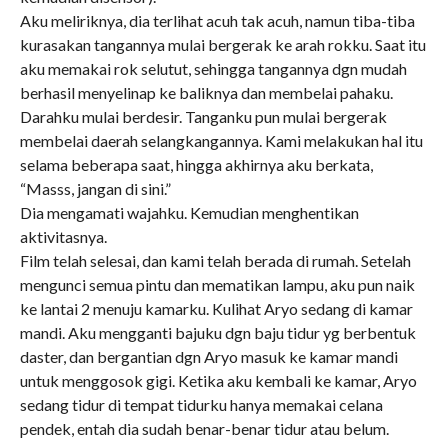
Aku meliriknya, dia terlihat acuh tak acuh, namun tiba-tiba
kurasakan tangannya mulai bergerak ke arah rokku. Saat itu
aku memakai rok selutut, sehingga tangannya dgn mudah
berhasil menyelinap ke baliknya dan membelai pahaku.
Darahku mulai berdesir. Tanganku pun mulai bergerak
membelai daerah selangkangannya. Kami melakukan hal itu
selama beberapa saat, hingga akhirnya aku berkata,
“Masss, jangan di sini.”
Dia mengamati wajahku. Kemudian menghentikan
aktivitasnya.
Film telah selesai, dan kami telah berada di rumah. Setelah
mengunci semua pintu dan mematikan lampu, aku pun naik
ke lantai 2 menuju kamarku. Kulihat Aryo sedang di kamar
mandi. Aku mengganti bajuku dgn baju tidur yg berbentuk
daster, dan bergantian dgn Aryo masuk ke kamar mandi
untuk menggosok gigi. Ketika aku kembali ke kamar, Aryo
sedang tidur di tempat tidurku hanya memakai celana
pendek, entah dia sudah benar-benar tidur atau belum.