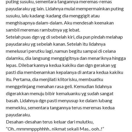
puting susuku, sementara tangannya meremas-remas
payudaraku yg lain. Lidahnya mulai mempermainkan puting
susuku, lalu kadang-kadang dia menggigit atau
menghisapnya dalam-dalam. Aku mendesah keenakan
sambil meremas rambutnya yg lebat.
Setelah puas dgn yg di sebelah kiri, dia pun pindah melahap
payudaraku yg sebelah kanan. Setelah itu lidahnya
menelusuri perutku lagi, namun begitu sampai di celana
dalamku, dia langsung menggigitnya dan menariknya hingga
lepas. Dilebarkannya kedua kakiku dan dgn gerakan yg
pasti dia membenamkan kepalanya di antara kedua kakiku
itu. Pertama, dia menjilati klitorisku, membuatku
menggelinjang menahan rasa geli. Kemudian lidahnya
digerakkan menuju bibir kemaluanku yg sudah sangat
basah. Lidahnya dgn pasti menyusup ke dalam lubang
memekku, sementara tangannya terus meremas kedua
payudaraku.
Desahan-desahan terus keluar dari mulutku,
“Oh.. mmmmppphhhh.. nikmat sekali Mas.. ooh..!”