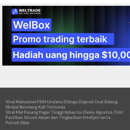
Viral Mahasiswi FKM Undana Diduga Depresi Usai Sidang
Skripsi Berulang Kali Tertunda
Viral Mal Pasang Pagar Tinggi Imbas Isu Demo Agustus, Polri
Pastikan Situasi Aman dan Tingkatkan Intelijen serta
Patroli Siber