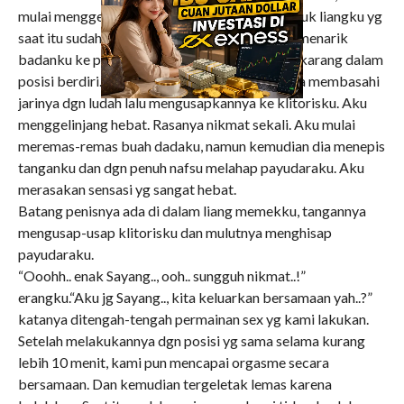
mulai menggenjot batang penisnya keluar masuk liangku yg
saat itu sudah tdk lagi perawan. Tiba-tiba dia menarik
badanku ke pinggir tempat tidur hingga dia sekarang dalam
posisi berdiri. Dia kembali menggenjot, dan dia membasahi
jarinya dgn ludah lalu mengusapkannya ke klitorisku. Aku
menggelinjang hebat. Rasanya nikmat sekali. Aku mulai
meremas-remas buah dadaku, namun kemudian dia menepis
tanganku dan dgn penuh nafsu melahap payudaraku. Aku
merasakan sensasi yg sangat hebat.
Batang penisnya ada di dalam liang memekku, tangannya
mengusap-usap klitorisku dan mulutnya menghisap
payudaraku.
“Ooohh.. enak Sayang.., ooh.. sungguh nikmat..!”
erangku.“Aku jg Sayang.., kita keluarkan bersamaan yah..?”
katanya ditengah-tengah permainan sex yg kami lakukan.
Setelah melakukannya dgn posisi yg sama selama kurang
lebih 10 menit, kami pun mencapai orgasme secara
bersamaan. Dan kemudian tergeletak lemas karena