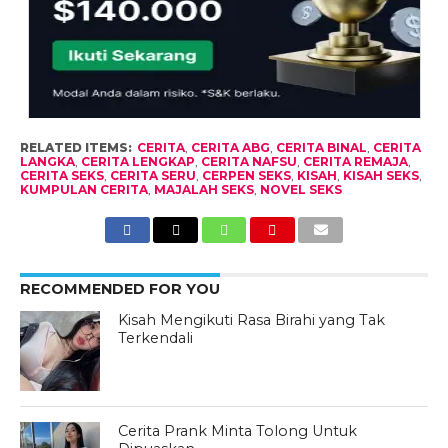
RELATED ITEMS:
CERITA
,
CERITA ABG
,
CERITA BINAL
,
CERITA
LANGKA
,
CERITA LENGKAP
,
CERITA NAFSU
,
CERITA REMAJA
,
CERITA SEKS
,
CERITA SERU
,
CERPEN SEKS
,
KISAH
,
KISAH SEKS
,
KUMPULAN CERITA
,
MAJALAH SEKS
,
NOVEL SEKS
RECOMMENDED FOR YOU
Kisah Mengikuti Rasa Birahi yang Tak
Terkendali
Cerita Prank Minta Tolong Untuk