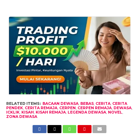
RELATED ITEMS:
BACAAN DEWASA
,
BEBAS
,
CERITA
,
CERITA
PENDEK
,
CERITA REMAJA
,
CERPEN
,
CERPEN REMAJA
,
DEWASA
,
ICKLIK
,
KISAH
,
KISAH REMAJA
,
LEGENDA DEWASA
,
NOVEL
,
ZONA DEWASA