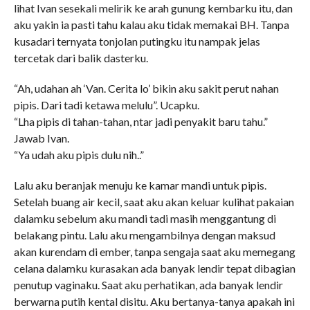
lihat Ivan sesekali melirik ke arah gunung kembarku itu, dan
aku yakin ia pasti tahu kalau aku tidak memakai BH. Tanpa
kusadari ternyata tonjolan putingku itu nampak jelas
tercetak dari balik dasterku.
“Ah, udahan ah ‘Van. Cerita lo’ bikin aku sakit perut nahan
pipis. Dari tadi ketawa melulu”. Ucapku.
“Lha pipis di tahan-tahan, ntar jadi penyakit baru tahu.”
Jawab Ivan.
“Ya udah aku pipis dulu nih..”
Lalu aku beranjak menuju ke kamar mandi untuk pipis.
Setelah buang air kecil, saat aku akan keluar kulihat pakaian
dalamku sebelum aku mandi tadi masih menggantung di
belakang pintu. Lalu aku mengambilnya dengan maksud
akan kurendam di ember, tanpa sengaja saat aku memegang
celana dalamku kurasakan ada banyak lendir tepat dibagian
penutup vaginaku. Saat aku perhatikan, ada banyak lendir
berwarna putih kental disitu. Aku bertanya-tanya apakah ini