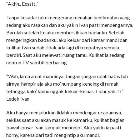
“Akhh.. Eesstt..”
Tanpa kusadari aku mengerang menahan kenikmatan yang
sedang aku rasakan dan aku yakin Ivan pasti mendengarnya.
Barulah setelah itu aku membersihkan badanku. Setelah
mengeringkan badanku, aku keluar dari kamar mandi dan
kulihat Ivan sudah tidak ada lagi di tempatnya semula
berdiri. Saat aku melewati ruang tamu. Kulihat ia sedang
nonton TV sambil berbaring.
“Wah, lama amat mandinya. Jangan-jangan udah habis tuh
airnya, hampir aja aku mo’ numpang kencing di rumah
tetangga kalo’ kamu nggak keluar-keluar. Tidur yah..??”
Ledek Ivan
Aku hanya menjulurkan lidahku mendengar ucapannya,
sekilas saat aku akan masuk ke kamarku, kulihat bagian
bawah pusar Ivan tampak menonjol. Aku yakin ia pasti
horny, karena dari tadi mengintip aku mandi.