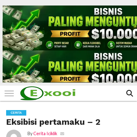
HOME
FILTER
BERITA
BIODATA
CERITA
CERPEN
EKSKLUSIF
FOTO
VIDEO
TIPS
MORE
CERITA
Eksibisi pertamaku – 2
By
Cerita Iciklik