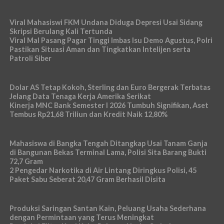
Viral Mahasiswi FKM Undana Diduga Depresi Usai Sidang
Skripsi Berulang Kali Tertunda
Viral Mal Pasang Pagar Tinggi Imbas Isu Demo Agustus, Polri
Pastikan Situasi Aman dan Tingkatkan Intelijen serta
Patroli Siber
Dolar AS Tetap Kokoh, Sterling dan Euro Bergerak Terbatas
Jelang Data Tenaga Kerja Amerika Serikat
Kinerja MNC Bank Semester I 2026 Tumbuh Signifikan, Aset
Tembus Rp21,68 Triliun dan Kredit Naik 12,80%
Mahasiswa di Bangka Tengah Ditangkap Usai Tanam Ganja
di Bangunan Bekas Terminal Lama, Polisi Sita Barang Bukti
72,7 Gram
2 Pengedar Narkotika di Air Lintang Diringkus Polisi, 45
Paket Sabu Seberat 20,47 Gram Berhasil Disita
Produksi Saringan Santan Kain, Peluang Usaha Sederhana
dengan Permintaan yang Terus Meningkat