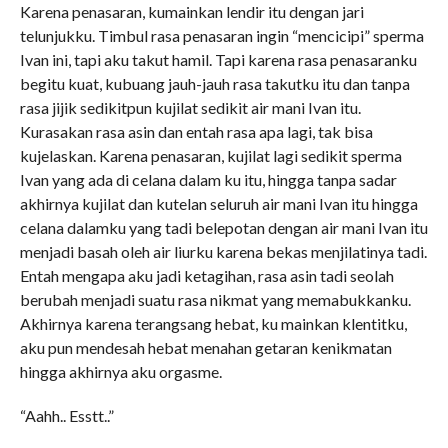
Karena penasaran, kumainkan lendir itu dengan jari
telunjukku. Timbul rasa penasaran ingin “mencicipi” sperma
Ivan ini, tapi aku takut hamil. Tapi karena rasa penasaranku
begitu kuat, kubuang jauh-jauh rasa takutku itu dan tanpa
rasa jijik sedikitpun kujilat sedikit air mani Ivan itu.
Kurasakan rasa asin dan entah rasa apa lagi, tak bisa
kujelaskan. Karena penasaran, kujilat lagi sedikit sperma
Ivan yang ada di celana dalam ku itu, hingga tanpa sadar
akhirnya kujilat dan kutelan seluruh air mani Ivan itu hingga
celana dalamku yang tadi belepotan dengan air mani Ivan itu
menjadi basah oleh air liurku karena bekas menjilatinya tadi.
Entah mengapa aku jadi ketagihan, rasa asin tadi seolah
berubah menjadi suatu rasa nikmat yang memabukkanku.
Akhirnya karena terangsang hebat, ku mainkan klentitku,
aku pun mendesah hebat menahan getaran kenikmatan
hingga akhirnya aku orgasme.
“Aahh.. Esstt..”