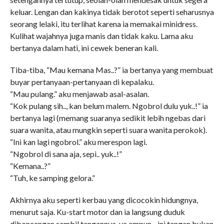
keluar. Lengan dan kakinya tidak berotot seperti seharusnya
seorang lelaki, itu terlihat karena ia memakai minidress.
Kulihat wajahnya juga manis dan tidak kaku. Lama aku
bertanya dalam hati, ini cewek beneran kali.
Tiba-tiba, “Mau kemana Mas..?” ia bertanya yang membuat
buyar pertanyaan-pertanyaan di kepalaku.
“Mau pulang.” aku menjawab asal-asalan.
“Kok pulang sih.., kan belum malem. Ngobrol dulu yuk..!” ia
bertanya lagi (memang suaranya sedikit lebih ngebas dari
suara wanita, atau mungkin seperti suara wanita perokok).
“Ini kan lagi ngobrol.” aku merespon lagi.
“Ngobrol di sana aja, sepi.. yuk..!”
“Kemana..?”
“Tuh, ke samping gelora.”
Akhirnya aku seperti kerbau yang dicocokin hidungnya,
menurut saja. Ku-start motor dan ia langsung duduk
diboncengan sambil tangannya, ya ampun.., ini tangan bukan