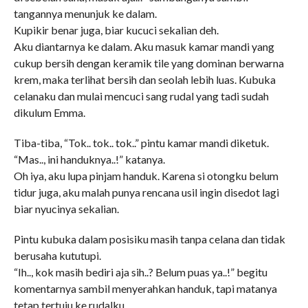
tangannya menunjuk ke dalam.
Kupikir benar juga, biar kucuci sekalian deh.
Aku diantarnya ke dalam. Aku masuk kamar mandi yang
cukup bersih dengan keramik tile yang dominan berwarna
krem, maka terlihat bersih dan seolah lebih luas. Kubuka
celanaku dan mulai mencuci sang rudal yang tadi sudah
dikulum Emma.
Tiba-tiba, “Tok.. tok.. tok..” pintu kamar mandi diketuk.
“Mas.., ini handuknya..!” katanya.
Oh iya, aku lupa pinjam handuk. Karena si otongku belum
tidur juga, aku malah punya rencana usil ingin disedot lagi
biar nyucinya sekalian.
Pintu kubuka dalam posisiku masih tanpa celana dan tidak
berusaha kututupi.
“Ih.., kok masih bediri aja sih..? Belum puas ya..!” begitu
komentarnya sambil menyerahkan handuk, tapi matanya
tetap tertuju ke rudalku.