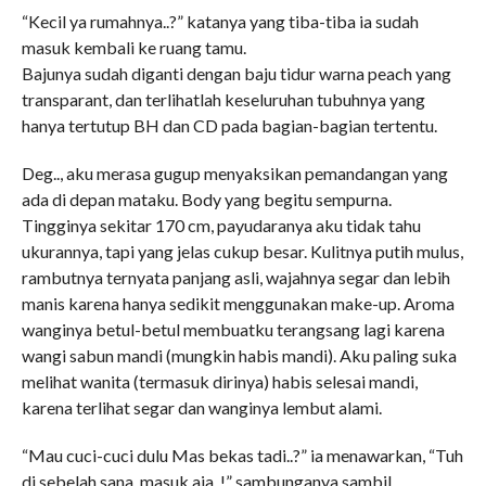
“Kecil ya rumahnya..?” katanya yang tiba-tiba ia sudah
masuk kembali ke ruang tamu.
Bajunya sudah diganti dengan baju tidur warna peach yang
transparant, dan terlihatlah keseluruhan tubuhnya yang
hanya tertutup BH dan CD pada bagian-bagian tertentu.
Deg.., aku merasa gugup menyaksikan pemandangan yang
ada di depan mataku. Body yang begitu sempurna.
Tingginya sekitar 170 cm, payudaranya aku tidak tahu
ukurannya, tapi yang jelas cukup besar. Kulitnya putih mulus,
rambutnya ternyata panjang asli, wajahnya segar dan lebih
manis karena hanya sedikit menggunakan make-up. Aroma
wanginya betul-betul membuatku terangsang lagi karena
wangi sabun mandi (mungkin habis mandi). Aku paling suka
melihat wanita (termasuk dirinya) habis selesai mandi,
karena terlihat segar dan wanginya lembut alami.
“Mau cuci-cuci dulu Mas bekas tadi..?” ia menawarkan, “Tuh
di sebelah sana, masuk aja..!” sambunganya sambil