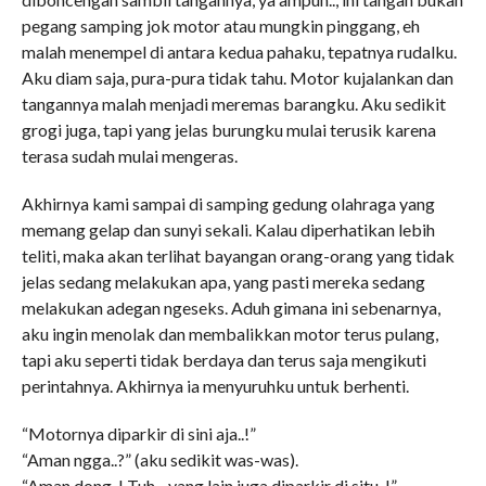
pegang samping jok motor atau mungkin pinggang, eh
malah menempel di antara kedua pahaku, tepatnya rudalku.
Aku diam saja, pura-pura tidak tahu. Motor kujalankan dan
tangannya malah menjadi meremas barangku. Aku sedikit
grogi juga, tapi yang jelas burungku mulai terusik karena
terasa sudah mulai mengeras.
Akhirnya kami sampai di samping gedung olahraga yang
memang gelap dan sunyi sekali. Kalau diperhatikan lebih
teliti, maka akan terlihat bayangan orang-orang yang tidak
jelas sedang melakukan apa, yang pasti mereka sedang
melakukan adegan ngeseks. Aduh gimana ini sebenarnya,
aku ingin menolak dan membalikkan motor terus pulang,
tapi aku seperti tidak berdaya dan terus saja mengikuti
perintahnya. Akhirnya ia menyuruhku untuk berhenti.
“Motornya diparkir di sini aja..!”
“Aman ngga..?” (aku sedikit was-was).
“Aman dong..! Tuh.., yang lain juga diparkir di situ..!”