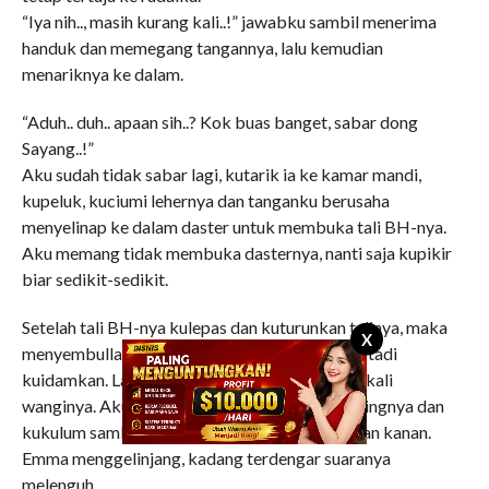
“Iya nih.., masih kurang kali..!” jawabku sambil menerima
handuk dan memegang tangannya, lalu kemudian
menariknya ke dalam.
“Aduh.. duh.. apaan sih..? Kok buas banget, sabar dong
Sayang..!”
Aku sudah tidak sabar lagi, kutarik ia ke kamar mandi,
kupeluk, kuciumi lehernya dan tanganku berusaha
menyelinap ke dalam daster untuk membuka tali BH-nya.
Aku memang tidak membuka dasternya, nanti saja kupikir
biar sedikit-sedikit.
Setelah tali BH-nya kulepas dan kuturunkan talinya, maka
X
menyembullah dua buah bukit yang sudah dari tadi
kuidamkan. Langsung kulumat.., wuh nikmat sekali
wanginya. Aku semakin terangsang, kujilat putingnya dan
kukulum sambil kugigit kecil bergantian kiri dan kanan.
Emma menggelinjang, kadang terdengar suaranya
melenguh.