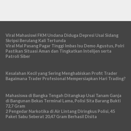
Viral Mahasiswi FKM Undana Diduga Depresi Usai Sidang
Skripsi Berulang Kali Tertunda
Viral Mal Pasang Pagar Tinggi Imbas Isu Demo Agustus, Polri
Pastikan Situasi Aman dan Tingkatkan Intelijen serta
Patroli Siber
Kesalahan Kecil yang Sering Menghabiskan Profit Trader
Bagaimana Trader Profesional Mempersiapkan Hari Trading?
Mahasiswa di Bangka Tengah Ditangkap Usai Tanam Ganja
di Bangunan Bekas Terminal Lama, Polisi Sita Barang Bukti
72,7 Gram
2 Pengedar Narkotika di Air Lintang Diringkus Polisi, 45
Paket Sabu Seberat 20,47 Gram Berhasil Disita