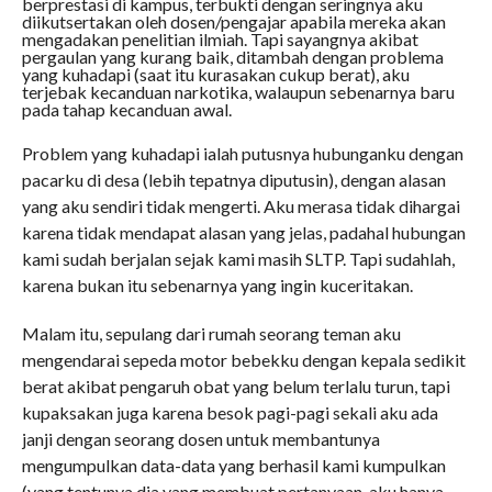
berprestasi di kampus, terbukti dengan seringnya aku
diikutsertakan oleh dosen/pengajar apabila mereka akan
mengadakan penelitian ilmiah. Tapi sayangnya akibat
pergaulan yang kurang baik, ditambah dengan problema
yang kuhadapi (saat itu kurasakan cukup berat), aku
terjebak kecanduan narkotika, walaupun sebenarnya baru
pada tahap kecanduan awal.
Problem yang kuhadapi ialah putusnya hubunganku dengan
pacarku di desa (lebih tepatnya diputusin), dengan alasan
yang aku sendiri tidak mengerti. Aku merasa tidak dihargai
karena tidak mendapat alasan yang jelas, padahal hubungan
kami sudah berjalan sejak kami masih SLTP. Tapi sudahlah,
karena bukan itu sebenarnya yang ingin kuceritakan.
Malam itu, sepulang dari rumah seorang teman aku
mengendarai sepeda motor bebekku dengan kepala sedikit
berat akibat pengaruh obat yang belum terlalu turun, tapi
kupaksakan juga karena besok pagi-pagi sekali aku ada
janji dengan seorang dosen untuk membantunya
mengumpulkan data-data yang berhasil kami kumpulkan
(yang tentunya dia yang membuat pertanyaan, aku hanya