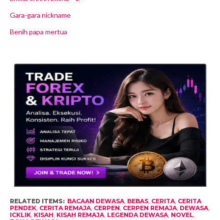
Gara-gara nickname
Benih papa mertua
RELATED ITEMS:
BACAAN DEWASA
,
BEBAS
,
CERITA
,
CERITA
PENDEK
,
CERITA REMAJA
,
CERPEN
,
CERPEN REMAJA
,
DEWASA
,
ICKLIK
,
KISAH
,
KISAH REMAJA
,
LEGENDA DEWASA
,
NOVEL
,