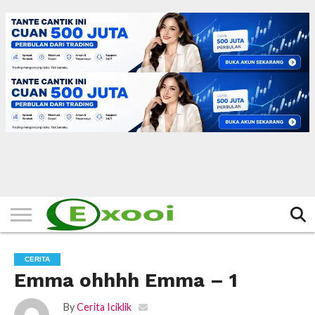
HOME
FILTER
BERITA
BIODATA
CERITA
CERPEN
EKSKLUSIF
FOTO
VIDEO
TIPS
MORE
CERITA
Emma ohhhh Emma – 1
By
Cerita Iciklik