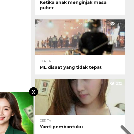
Ketika anak menginjak masa
puber
265
CERITA
ML disaat yang tidak tepat
232
X
CERITA
Yanti pembantuku