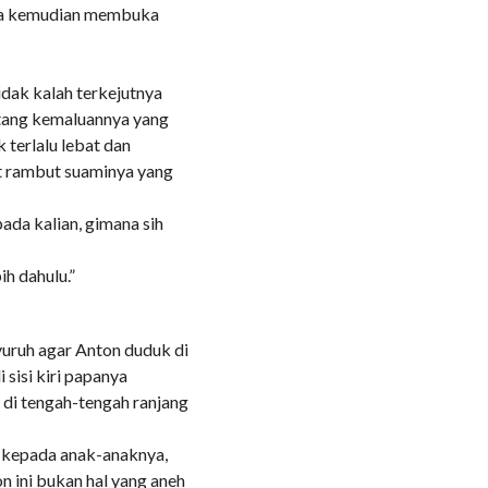
nya kemudian membuka
idak kalah terkejutnya
atang kemaluannya yang
 terlalu lebat dan
at rambut suaminya yang
ada kalian, gimana sih
h dahulu.”
yuruh agar Anton duduk di
 sisi kiri papanya
 di tengah-tengah ranjang
i kepada anak-anaknya,
on ini bukan hal yang aneh