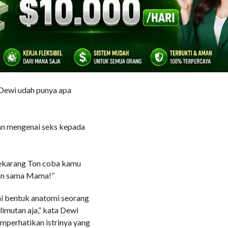
ma orang tuanya mereka.
Kalian kan sudah besar,
an kamu Wi sudah kelas II
 tau khan pergaulan kayak
terjerumus dengan
 Mama dan Papa pengen
 Dewi udah punya apa
ran mengenai seks kepada
 sekarang Ton coba kamu
tan sama Mama!”
 bentuk anatomi seorang
limutan aja,” kata Dewi
mperhatikan istrinya yang