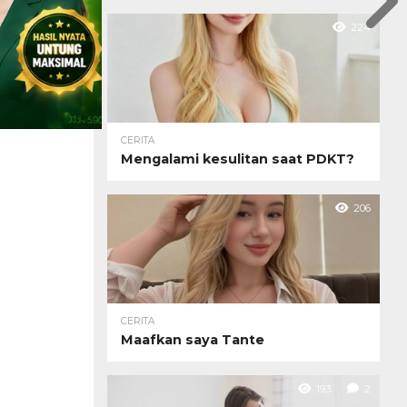
224
CERITA
Mengalami kesulitan saat PDKT?
206
CERITA
Maafkan saya Tante
193
2