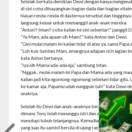
Setelah berkata demikian Dewi dengan hanya mengenakan
di sini coba dibayangkan bagian dada dan bagian vitaln
hiasan renda-renda di dasternya tersebut dan tingginya h
langsung keluar untuk memanggil anak-anak mereka.
“Anton!! Intan!! coba kalian ke sini sebentar!” panggil De
“Ya Mam, ada apaan sih Mam?” kata Anton dan Dewi.
“Gini mulai malam ini kalian tidur di atas ya, sama Pap
“Loh kok tumben Mam, emangnya adapan sich lagian te
kata Anton bertanya.
“Iya nih Mama ada-ada aja,” sambung Intan.
“Nggak.. mulai malam ini Papa dan Mama ada yang ma
kalian jadi kita ngomong-ngomong sebelum tidur gitu. 
ke kamar aja, Papamu udah nungguin tuh!” kata Dewi d
anaknya.
Setelah itu Dewi dan anak-anaknya berjalan menuju ke 
dimana Tony telah menunggu istri dan anak-anaknya sa
menutupi tubuh telanjangnya. Kemudian setelah mereka
yang luas itu sambil bersila di ujung ranjang kedua an