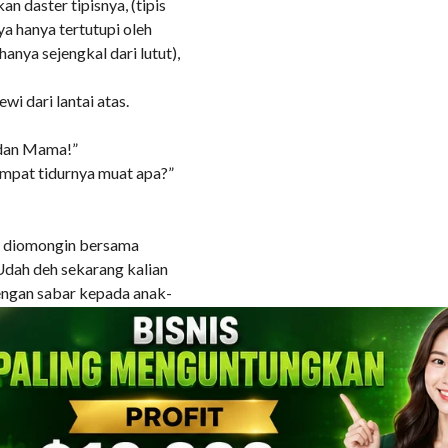
 daster tipisnya, (tipis
ya hanya tertutupi oleh
anya sejengkal dari lutut),
wi dari lantai atas.
a dan Mama!”
mpat tidurnya muat apa?”
u diomongin bersama
Udah deh sekarang kalian
engan sabar kepada anak-
kamar orang tuanya,
mbil berselimut untuk
 telah berkumpul di kamar
aknya pun menanyakan ada