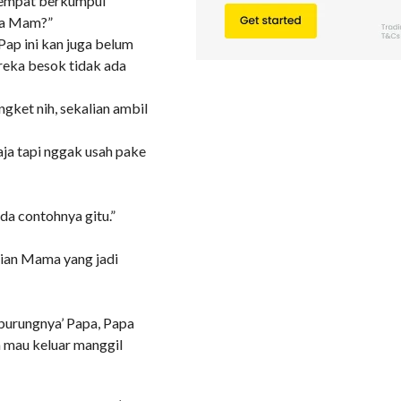
rempat berkumpul
na Mam?”
Pap ini kan juga belum
ereka besok tidak ada
ngket nih, sekalian ambil
aja tapi nggak usah pake
ada contohnya gitu.”
antian Mama yang jadi
 ‘burungnya’ Papa, Papa
a mau keluar manggil