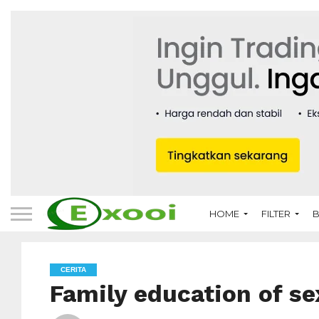
HOME
FILTER
B
CERITA
Family education of se