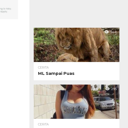
344
CERITA
ML Sampai Puas
295
CERITA