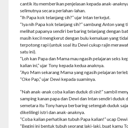
cantik itu memberikan penjelasan kepada anak-anak
selimutnya secara perlahan-lahan.
“Ih Papa kok telanjang sih?” ujar Intan terkejut.
“Iya nih Papa kok telanjang sih?” sambung Anton yang t
melihat papanya sendiri berbaring telanjang dengan b
masih kecil mengkerut dengan bulu kemaluan yang tidak
terpotong rapi (untuk soal itu Dewi cukup rajin meraw
satu ini).
“Loh kan Papa dan Mama mau ngasih pelajaran seks kep
kalian ini,” ujar Tony kepada kedua anaknya.
“Ayo Mam sekarang Mama yang ngasih pelajaran terlebi
“Oke Pap,” ujar Dewi kepada suaminya.
“Nah anak-anak coba kalian duduk di sini!” sambil men
samping kanan papa dan Dewi dan Intan sendiri duduk di
semetara itu Tony hanya berbaring setengah duduk saja
dikelilingi istri dan anak-anaknya.
“Coba kalian perhatikan tubuh Papa kalian!” ucap Dew
“Begini ini bentuk tubuh seorang laki-laki, buat kamu T