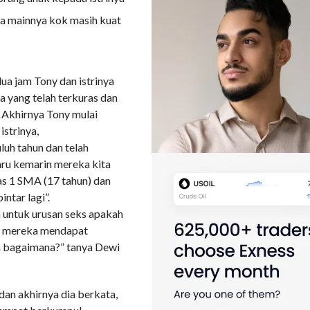
pa mainnya kok masih kuat
ua jam Tony dan istrinya
 yang telah terkuras dan
. Akhirnya Tony mulai
strinya,
luh tahun dan telah
baru kemarin mereka kita
as 1 SMA (17 tahun) dan
ntar lagi”.
a untuk urusan seks apakah
t mereka mendapat
pa bagaimana?” tanya Dewi
dan akhirnya dia berkata,