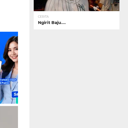
CERITA
Ngirit Baju….