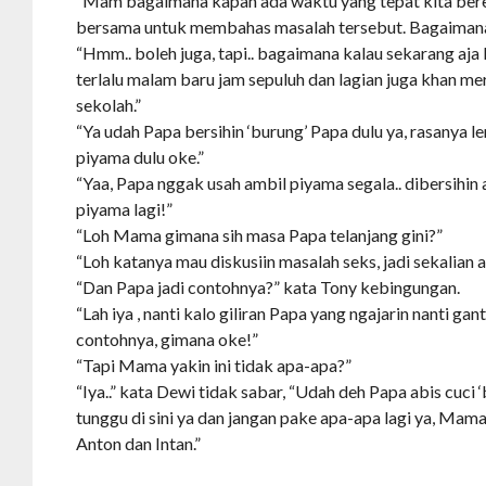
“Mam bagaimana kapan ada waktu yang tepat kita be
bersama untuk membahas masalah tersebut. Bagaima
“Hmm.. boleh juga, tapi.. bagaimana kalau sekarang aja 
terlalu malam baru jam sepuluh dan lagian juga khan m
sekolah.”
“Ya udah Papa bersihin ‘burung’ Papa dulu ya, rasanya le
piyama dulu oke.”
“Yaa, Papa nggak usah ambil piyama segala.. dibersihin 
piyama lagi!”
“Loh Mama gimana sih masa Papa telanjang gini?”
“Loh katanya mau diskusiin masalah seks, jadi sekalian 
“Dan Papa jadi contohnya?” kata Tony kebingungan.
“Lah iya , nanti kalo giliran Papa yang ngajarin nanti g
contohnya, gimana oke!”
“Tapi Mama yakin ini tidak apa-apa?”
“Iya..” kata Dewi tidak sabar, “Udah deh Papa abis cuci
tunggu di sini ya dan jangan pake apa-apa lagi ya, Mam
Anton dan Intan.”