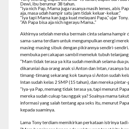
Dewi, ibu berumur 38 tahun.
“Iya nich Pap, Mama juga rasanya masih lemes, abis Pa
aja, masa udah hampir satu jam tidak keluar-keluar.”
“Iya tapi Mama kan juga kuat melayani Papa,” ujar Tony.
“Ah Papa bisa aja nich ngerayu Mama..”
Akhirnya setelah mereka bermain cinta selama hampir d
sama-sama terdiam untuk mengumpulkan energi mereka
masing-masing sibuk dengan pikirannya sendiri-sendiri
membuka percakapan sambil memeluk tubuh telanjang i
“Mam tidak terasa ya kita sudah menikah selama dua pu
dikaruniai dua orang anak si Anton dan Intan, rasanya 
timang-timang sekarang kok taunya si Anton sudah kel
Intan sudah kelas 2 SMP (15 tahun), dan mereka pintar-pi
“Iya-ya Pap, memang tidak terasa ya, tapi menurut Pap
mereka sudah cukup tau nggak ya? Soalnya mama taku
informasi yang salah tentang apa seks itu, menurut Pa
kepada suaminya.
Lama Tony terdiam memikirkan perkataan istrinya tadi 