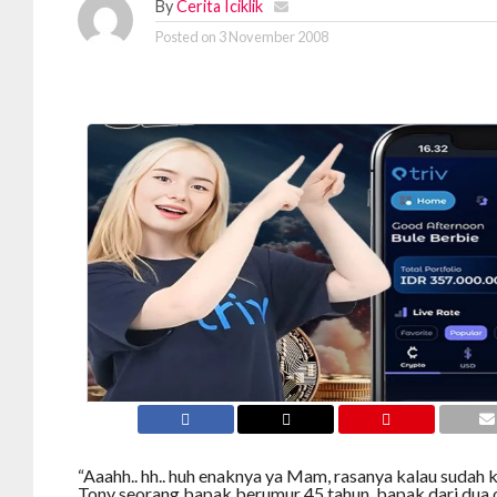
By
Cerita Iciklik
Posted on
3 November 2008
“Aaahh.. hh.. huh enaknya ya Mam, rasanya kalau sudah k
Tony seorang bapak berumur 45 tahun, bapak dari dua 