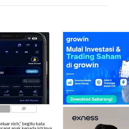
COMMENTS
eluar nich,” begitu kata
orang anak kepada istrinya