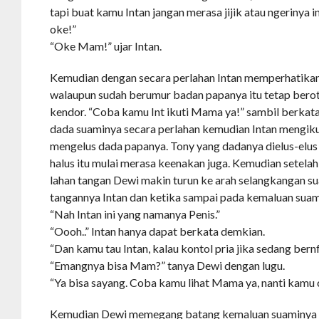
tapi buat kamu Intan jangan merasa jijik atau ngerinya i
oke!”
“Oke Mam!” ujar Intan.
Kemudian dengan secara perlahan Intan memperhatika
walaupun sudah berumur badan papanya itu tetap berot
kendor. “Coba kamu Int ikuti Mama ya!” sambil berka
dada suaminya secara perlahan kemudian Intan mengi
mengelus dada papanya. Tony yang dadanya dielus-elus
halus itu mulai merasa keenakan juga. Kemudian setelah
lahan tangan Dewi makin turun ke arah selangkangan 
tangannya Intan dan ketika sampai pada kemaluan suam
“Nah Intan ini yang namanya Penis.”
“Oooh..” Intan hanya dapat berkata demkian.
“Dan kamu tau Intan, kalau kontol pria jika sedang ber
“Emangnya bisa Mam?” tanya Dewi dengan lugu.
“Ya bisa sayang. Coba kamu lihat Mama ya, nanti kamu c
Kemudian Dewi memegang batang kemaluan suaminya 