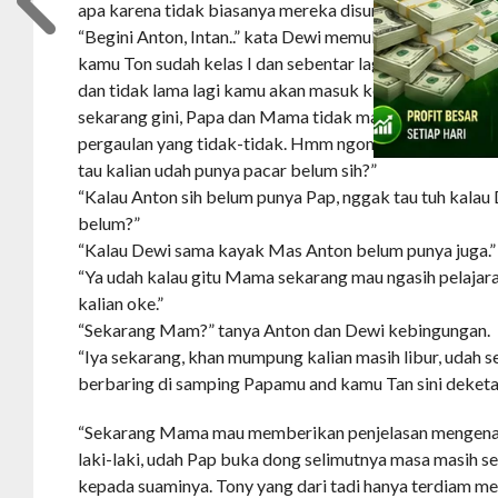
apa karena tidak biasanya mereka disuruh tidur bersa
“Begini Anton, Intan..” kata Dewi memulai percakapan, “
kamu Ton sudah kelas I dan sebentar lagi mau kelas II d
dan tidak lama lagi kamu akan masuk ke SMA dan kamu
sekarang gini, Papa dan Mama tidak mau kalau kalian 
pergaulan yang tidak-tidak. Hmm ngomong-ngomong
tau kalian udah punya pacar belum sih?”
“Kalau Anton sih belum punya Pap, nggak tau tuh kalau
belum?”
“Kalau Dewi sama kayak Mas Anton belum punya juga.”
“Ya udah kalau gitu Mama sekarang mau ngasih pelaja
kalian oke.”
“Sekarang Mam?” tanya Anton dan Dewi kebingungan.
“Iya sekarang, khan mumpung kalian masih libur, udah
berbaring di samping Papamu and kamu Tan sini deke
“Sekarang Mama mau memberikan penjelasan mengenai
laki-laki, udah Pap buka dong selimutnya masa masih se
kepada suaminya. Tony yang dari tadi hanya terdiam me