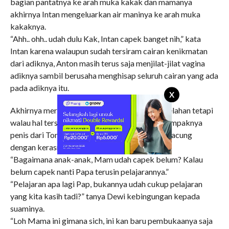
bagian pantatnya ke arah muka kakak dan mamanya
akhirnya Intan mengeluarkan air maninya ke arah muka
kakaknya.
“Ahh.. ohh.. udah dulu Kak, Intan capek banget nih,” kata
Intan karena walaupun sudah tersiram cairan kenikmatan
dari adiknya, Anton masih terus saja menjilat-jilat vagina
adiknya sambil berusaha menghisap seluruh cairan yang ada
pada adiknya itu.
X
Akhirnya merekapun semuanya berbaring kelelahan tetapi
walau hal tersebut terasa melelahkan tetapi tampaknya
penis dari Tony dan anaknya masih tetap mengacung
dengan kerasnya.
“Bagaimana anak-anak, Mam udah capek belum? Kalau
belum capek nanti Papa terusin pelajarannya.”
“Pelajaran apa lagi Pap, bukannya udah cukup pelajaran
yang kita kasih tadi?” tanya Dewi kebingungan kepada
suaminya.
“Loh Mama ini gimana sich, ini kan baru pembukaanya saja