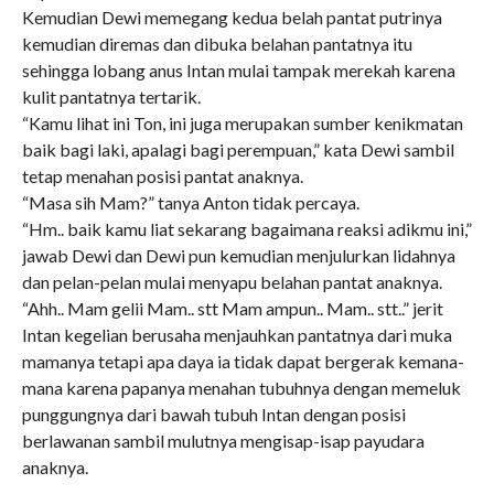
Kemudian Dewi memegang kedua belah pantat putrinya
kemudian diremas dan dibuka belahan pantatnya itu
sehingga lobang anus Intan mulai tampak merekah karena
kulit pantatnya tertarik.
“Kamu lihat ini Ton, ini juga merupakan sumber kenikmatan
baik bagi laki, apalagi bagi perempuan,” kata Dewi sambil
tetap menahan posisi pantat anaknya.
“Masa sih Mam?” tanya Anton tidak percaya.
“Hm.. baik kamu liat sekarang bagaimana reaksi adikmu ini,”
jawab Dewi dan Dewi pun kemudian menjulurkan lidahnya
dan pelan-pelan mulai menyapu belahan pantat anaknya.
“Ahh.. Mam gelii Mam.. stt Mam ampun.. Mam.. stt..” jerit
Intan kegelian berusaha menjauhkan pantatnya dari muka
mamanya tetapi apa daya ia tidak dapat bergerak kemana-
mana karena papanya menahan tubuhnya dengan memeluk
punggungnya dari bawah tubuh Intan dengan posisi
berlawanan sambil mulutnya mengisap-isap payudara
anaknya.