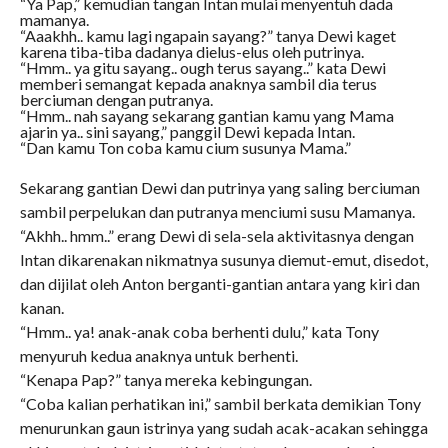
“Ya Pap,” kemudian tangan Intan mulai menyentuh dada
mamanya.
“Aaakhh.. kamu lagi ngapain sayang?” tanya Dewi kaget
karena tiba-tiba dadanya dielus-elus oleh putrinya.
“Hmm.. ya gitu sayang.. ough terus sayang..” kata Dewi
memberi semangat kepada anaknya sambil dia terus
berciuman dengan putranya.
“Hmm.. nah sayang sekarang gantian kamu yang Mama
ajarin ya.. sini sayang,” panggil Dewi kepada Intan.
“Dan kamu Ton coba kamu cium susunya Mama.”
Sekarang gantian Dewi dan putrinya yang saling berciuman
sambil perpelukan dan putranya menciumi susu Mamanya.
“Akhh.. hmm..” erang Dewi di sela-sela aktivitasnya dengan
Intan dikarenakan nikmatnya susunya diemut-emut, disedot,
dan dijilat oleh Anton berganti-gantian antara yang kiri dan
kanan.
“Hmm.. ya! anak-anak coba berhenti dulu,” kata Tony
menyuruh kedua anaknya untuk berhenti.
“Kenapa Pap?” tanya mereka kebingungan.
“Coba kalian perhatikan ini,” sambil berkata demikian Tony
menurunkan gaun istrinya yang sudah acak-acakan sehingga