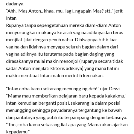
dadanya.
“Ahh.. Mas Anton.. khaa.. mu.. lagi.. ngapain Mas? stt..” jerit
Intan.
Rupanya tanpa sepengetahuan mereka diam-diam Anton
menyorongkan mukanya ke arah vagina adiknya dan terus
menjilat-jilat dengan penuh nafsu. Dihisapnya bibir luar
vagina dan lidahnya menyapu seluruh bagian dalam dari
vagina adiknya itu terutama pada bagian daging yang
dirasakannya mulai makin menonjol (rupanya secara tidak
sadar Anton menjilati klitoris adiknya) yang mana hal ini
makin membuat Intan makin merintih keenakan.
“Intan coba kamu sekarang menungging deh!” ujar Dewi.
“Mama mau memberikan pelajaran baru kepada kakakmu.”
Intan kemudian berganti posisi, sekarang ia dalam posisi
menungging sehingga payudaranya tergantung ke bawah
dan pantatnya yang putih itu terpampang dengan bebasnya.
“Ton, coba kamu sekarang liat apa yang Mama akan ajarkan
kepadamu.”