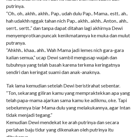
putrinya.
“Oh.. oh.. akhh.. akhh.. Pap.. udah dulu Pap.. Mama.. estt.. ah..
hah udakhh nggak tahan nich Pap.. akhh.. akhh.. Anton.. ahh..
serrt.. sertt..” dan tanpa dapat ditahan lagi akhirnya Dewi
menyemprotkan puncak kenikmatannya ke muka dan mulut
putranya.
“Ahkhh.. khaa.. ahh.. Wah Mama jadi lemes nich gara-gara
kalian semua,” ucap Dewi sambil mengusap wajah dan
tubuhnya yang telah basah karena terkena keringatnya
sendiri dan keringat suami dan anak-anaknya.
Tak lama kemudian setelah Dewi beristirahat sebentar.
“Ton, sekarang giliran kamu yang mempraktekkan apa yang
telah papa-mama ajarkan sama kamu ke adikmu, oke. Tapi
sebelumnya biar Mama dulu yang melakukannya, agar Intan
tidak menjadi tegang.”
Kemudian Dewi mendekat ke arah putrinya dan secara
perlahan baju tidur yang dikenakan oleh putrinya itu
dibukanya.