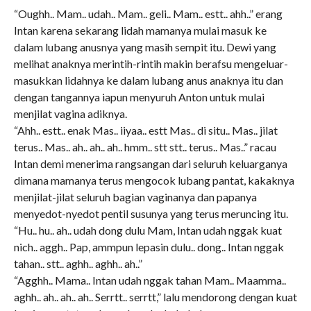
“Oughh.. Mam.. udah.. Mam.. geli.. Mam.. estt.. ahh..” erang
Intan karena sekarang lidah mamanya mulai masuk ke
dalam lubang anusnya yang masih sempit itu. Dewi yang
melihat anaknya merintih-rintih makin berafsu mengeluar-
masukkan lidahnya ke dalam lubang anus anaknya itu dan
dengan tangannya iapun menyuruh Anton untuk mulai
menjilat vagina adiknya.
“Ahh.. estt.. enak Mas.. iiyaa.. estt Mas.. di situ.. Mas.. jilat
terus.. Mas.. ah.. ah.. ah.. hmm.. stt stt.. terus.. Mas..” racau
Intan demi menerima rangsangan dari seluruh keluarganya
dimana mamanya terus mengocok lubang pantat, kakaknya
menjilat-jilat seluruh bagian vaginanya dan papanya
menyedot-nyedot pentil susunya yang terus meruncing itu.
“Hu.. hu.. ah.. udah dong dulu Mam, Intan udah nggak kuat
nich.. aggh.. Pap, ammpun lepasin dulu.. dong.. Intan nggak
tahan.. stt.. aghh.. aghh.. ah..”
“Agghh.. Mama.. Intan udah nggak tahan Mam.. Maamma..
aghh.. ah.. ah.. ah.. Serrtt.. serrtt,” lalu mendorong dengan kuat