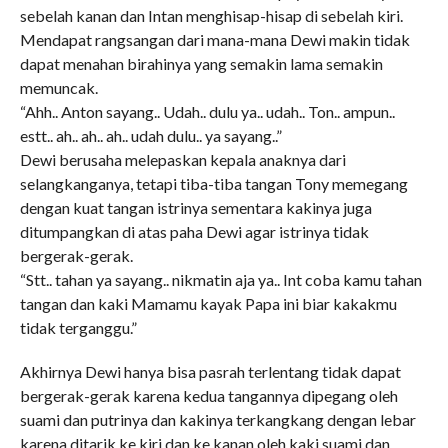
sebelah kanan dan Intan menghisap-hisap di sebelah kiri.
Mendapat rangsangan dari mana-mana Dewi makin tidak
dapat menahan birahinya yang semakin lama semakin
memuncak.
“Ahh.. Anton sayang.. Udah.. dulu ya.. udah.. Ton.. ampun..
estt.. ah.. ah.. ah.. udah dulu.. ya sayang..”
Dewi berusaha melepaskan kepala anaknya dari
selangkanganya, tetapi tiba-tiba tangan Tony memegang
dengan kuat tangan istrinya sementara kakinya juga
ditumpangkan di atas paha Dewi agar istrinya tidak
bergerak-gerak.
“Stt.. tahan ya sayang.. nikmatin aja ya.. Int coba kamu tahan
tangan dan kaki Mamamu kayak Papa ini biar kakakmu
tidak terganggu.”
Akhirnya Dewi hanya bisa pasrah terlentang tidak dapat
bergerak-gerak karena kedua tangannya dipegang oleh
suami dan putrinya dan kakinya terkangkang dengan lebar
karena ditarik ke kiri dan ke kanan oleh kaki suami dan