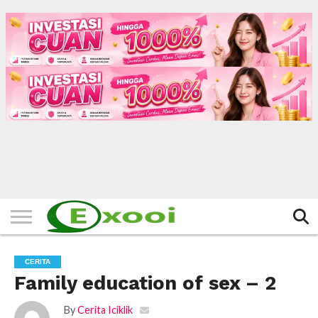
HOME
FILTER
BERITA
BIODATA
CERITA
CERPEN
EKSKLUSIF
FOTO
VIDEO
TIPS
MORE
CERITA
Family education of sex – 2
By
Cerita Iciklik