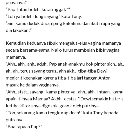
punyanya.”
“Pap, Intan boleh ikutan nggak?”
“Loh ya boleh dong sayang,” kata Tony.
“Sini kamu duduk di samping kakakmu dan ikutin apa yang
dia lakukan!”
Kemudian keduanya sibuk mengelus-elus vagina mamanya
secara bersama-sama. Naik-turun membelah bibir vagina
mamanya.
“Ahh.. ahh.. ahh.. aduh.. Pap anak-anakmu kok pinter sich.. ah..
ah.. ah.. terus sayang terus.. ahh akk..” tiba-tiba Dewi
menjerit keenakan karena tiba-tiba jari tangan Anton
masuk ke dalam vaginanya.
“Ahh.. ststt.. sayang.. kamu pinter ya.. ahh.. ahh.. Intaan.. kamu
apain itilnyaa Mamaa? Akhh.. eestss..” Dewi semakin histeris
ketika klitorisnya digosok-gosok oleh putrinya.
“Ton, sekarang kamu tengkurap dech!” kata Tony kepada
putranya.
“Buat apaan Pap?”