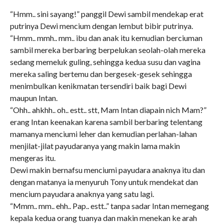
“Hmm.. sini sayang!” panggil Dewi sambil mendekap erat
putrinya Dewi mencium dengan lembut bibir putrinya.
“Hmm.. mmh.. mm.. ibu dan anak itu kemudian berciuman
sambil mereka berbaring berpelukan seolah-olah mereka
sedang memeluk guling, sehingga kedua susu dan vagina
mereka saling bertemu dan bergesek-gesek sehingga
menimbulkan kenikmatan tersendiri baik bagi Dewi
maupun Intan.
“Ohh.. ahkhh.. oh.. estt.. stt, Mam Intan diapain nich Mam?”
erang Intan keenakan karena sambil berbaring telentang
mamanya menciumi leher dan kemudian perlahan-lahan
menjilat-jilat payudaranya yang makin lama makin
mengeras itu.
Dewi makin bernafsu menciumi payudara anaknya itu dan
dengan matanya ia menyuruh Tony untuk mendekat dan
mencium payudara anaknya yang satu lagi.
“Mmm.. mm.. ehh.. Pap.. estt..” tanpa sadar Intan memegang
kepala kedua orang tuanya dan makin menekan ke arah