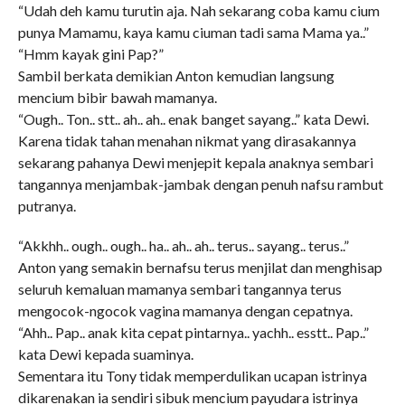
“Udah deh kamu turutin aja. Nah sekarang coba kamu cium
punya Mamamu, kaya kamu ciuman tadi sama Mama ya..”
“Hmm kayak gini Pap?”
Sambil berkata demikian Anton kemudian langsung
mencium bibir bawah mamanya.
“Ough.. Ton.. stt.. ah.. ah.. enak banget sayang..” kata Dewi.
Karena tidak tahan menahan nikmat yang dirasakannya
sekarang pahanya Dewi menjepit kepala anaknya sembari
tangannya menjambak-jambak dengan penuh nafsu rambut
putranya.
“Akkhh.. ough.. ough.. ha.. ah.. ah.. terus.. sayang.. terus..”
Anton yang semakin bernafsu terus menjilat dan menghisap
seluruh kemaluan mamanya sembari tangannya terus
mengocok-ngocok vagina mamanya dengan cepatnya.
“Ahh.. Pap.. anak kita cepat pintarnya.. yachh.. esstt.. Pap..”
kata Dewi kepada suaminya.
Sementara itu Tony tidak memperdulikan ucapan istrinya
dikarenakan ia sendiri sibuk mencium payudara istrinya