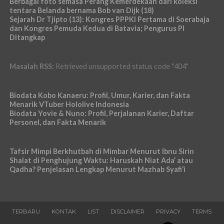
Berbagai foto semasa Perang Kemerdekaan dari koleksi
tentara Belanda bernama Bob van Dijk (18)
Sejarah Dr Tjipto (13): Kongres PPPKI Pertama di Soerabaja
dan Kongres Pemuda Kedua di Batavia; Pengurus PI
Ditangkap
Masalah RSS:
Retrieved unsupported status code "404"
Biodata Kobo Kanaeru: Profil, Umur, Karier, dan Fakta
Menarik VTuber Hololive Indonesia
Biodata Yovie & Nuno: Profil, Perjalanan Karier, Daftar
Personel, dan Fakta Menarik
Tafsir Mimpi Berkhutbah di Mimbar Menurut Ibnu Sirin
Shalat di Penghujung Waktu: Haruskah Niat Ada’ atau
Qadha? Penjelasan Lengkap Menurut Mazhab Syafi’i
TERBARU
KONTAK
LIST
DISCLAIMER
PRIVACY
TERMS