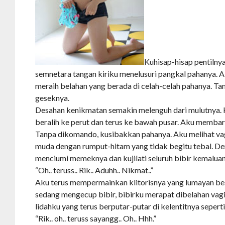
Kuhisap-hisap pentilny
semnetara tangan kiriku menelusuri pangkal pahanya. A
meraih belahan yang berada di celah-celah pahanya. 
geseknya.
Desahan kenikmatan semakin melenguh dari mulutnya.
beralih ke perut dan terus ke bawah pusar. Aku membar
Tanpa dikomando, kusibakkan pahanya. Aku melihat v
muda dengan rumput-hitam yang tidak begitu tebal. De
menciumi memeknya dan kujilati seluruh bibir kemalua
“Oh.. teruss.. Rik.. Aduhh.. Nikmat..”
Aku terus mempermainkan klitorisnya yang lumayan bes
sedang mengecup bibir, bibirku merapat dibelahan va
lidahku yang terus berputar-putar di kelentitnya seperti
“Rik.. oh.. teruss sayangg.. Oh.. Hhh.”