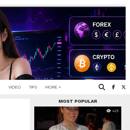
O
VIDEO
TIPS
MORE
MOST POPULAR
425