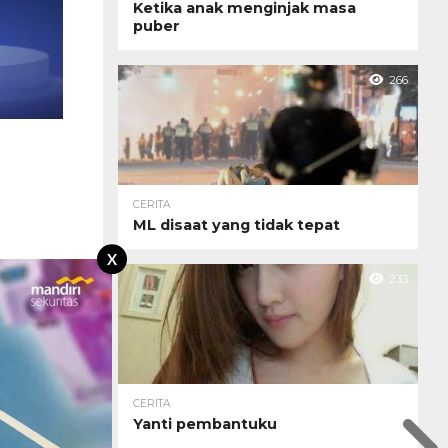
Ketika anak menginjak masa
puber
266
CERITA
ML disaat yang tidak tepat
X
233
CERITA
Yanti pembantuku