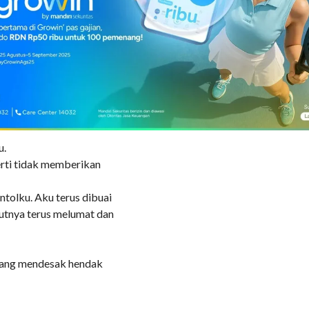
anita cantik ini sangat
ernyata ia menyambar
berdiri. Tanpa basa-basi,
gundang gairahnya untuk
u.
perti tidak memberikan
tolku. Aku terus dibuai
utnya terus melumat dan
 yang mendesak hendak