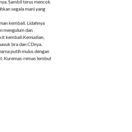
nya. Sambil terus mencok
hkan segala mani yang
uman kembali. Lidahnya
an mengulum dan
kit kembali.Kemudian,
masuk bra dan CDnya.
arna putih mulus dengan
at. Kuremas-remas lembut