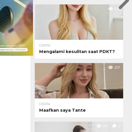
225
CERITA
Mengalami kesulitan saat PDKT?
207
CERITA
Maafkan saya Tante
193
2