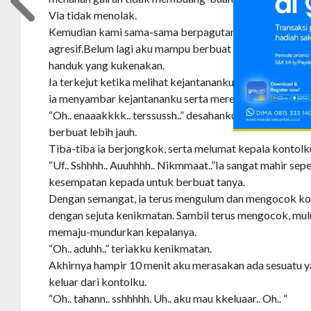
Via tidak menolak.
Kemudian kami sama-sama berpagutan bibir. Ternyata, w
agresif.Belum lagi aku mampu berbuat lebih banyak, t
handuk yang kukenakan.
Ia terkejut ketika melihat kejantananku sudah setengah 
ia menyambar kejantananku serta meremas-remasnya.
“Oh.. enaaakkkk.. terssussh..” desahanku ternyata men
berbuat lebih jauh.
Tiba-tiba ia berjongkok, serta melumat kepala kontolk
“Uf.. Sshhhh.. Auuhhhh.. Nikmmaat..”Ia sangat mahir se
kesempatan kepada untuk berbuat tanya.
Dengan semangat, ia terus mengulum dan mengocok kon
dengan sejuta kenikmatan. Sambil terus mengocok, mul
memaju-mundurkan kepalanya.
“Oh.. aduhh..” teriakku kenikmatan.
Akhirnya hampir 10 menit aku merasakan ada sesuatu
keluar dari kontolku.
“Oh.. tahann.. sshhhhh. Uh.. aku mau kkeluaar.. Oh.. ”