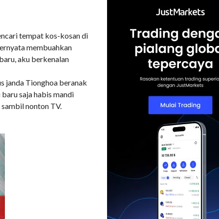
COMMENTS
encari tempat kos-kosan di
n ternyata membuahkan
 baru, aku berkenalan
tus janda Tionghoa beranak
u baru saja habis mandi
 sambil nonton TV.