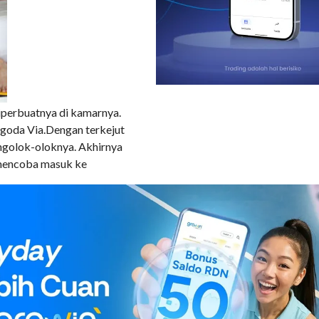
perbuatnya di kamarnya.
oda Via.Dengan terkejut
engolok-oloknya. Akhirnya
 mencoba masuk ke
mukulku dan ikut masuk ke
ma ini terpendam, oleh
ang sebenarnya juga
. Aku meraih tangannya,