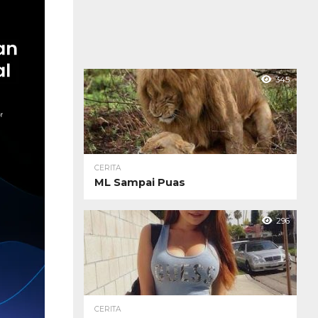
345
CERITA
ML Sampai Puas
296
CERITA