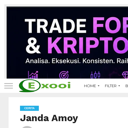
HOME
FILTER
B
CERITA
Janda Amoy