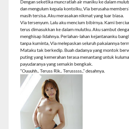
Dengan seketika muncratlah air maniku ke dalam mulut
dan mengulum kepala kontolku, Via berusaha membersi
masih tersisa. Aku merasakan nikmat yang luar biasa.
Via tersenyum. Lalu aku mencium bibirnya. Kami berci
terus dimasukkan ke dalam mulutku. Aku sambut deng
menghisap lidahnya. Perlahan-lahan kejantananku bang
tanpa kuminta, Via melepaskan seluruh pakaiannya ter
Mataku tak berkedip. Buah dadanya yang montok berw
puting yang kemerahan terasa menantang untuk kulum
payudaranya yang semakin bengkak.
“Ouuuhh.. Teruss Rik.. Terusssss..” desahnya.