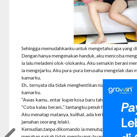
Sehingga memudahkanku untuk mengetahui apa yang di
Dengan hanya mengenakan handuk, aku mencoba mengg
ia lalu meladeni olok-olokanku. Aku semakin berani m
ia mengejarku. Aku pura-pura berusaha mengelak dan
kamarku.
Eh.. ternyata dia tidak menghentikan niatnya untuk me
kamarku.
“Awas kamu.. entar kuperkosa baru tahu.. ” gertaknya.
“Coba kalau berani..” tantangku penuh harap.
Aku menatap matanya, kulihat, ada kerinduan yang sela
jamahan seorang lelaki.
Kemudian,tanpa dikomando ia menutup kamarku. Aku y
menahan gairah tidak membuang-buang kesempatan itu