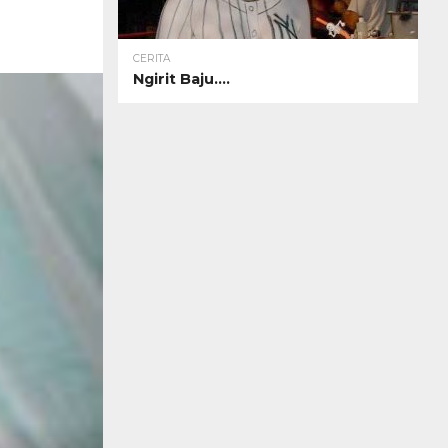
CERITA
Ngirit Baju….