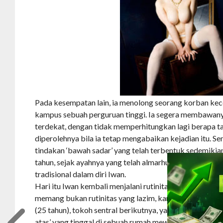
Pada kesempatan lain, ia menolong seorang korban kecel
kampus sebuah perguruan tinggi. Ia segera membawan
terdekat, dengan tidak memperhitungkan lagi berapa ta
diperolehnya bila ia tetap mengabaikan kejadian itu. Se
tindakan ‘bawah sadar’ yang telah terbentuk sedemikia
tahun, sejak ayahnya yang telah almarhum menanamkan ni
tradisional dalam diri Iwan.
Hari itu Iwan kembali menjalani rutinitasnya seperti bia
memang bukan rutinitas yang lazim, karena setiap petan
(25 tahun), tokoh sentral berikutnya, yang adalah seora
atas’ yang tinggal di sebuah rumah mewah di sebuah k