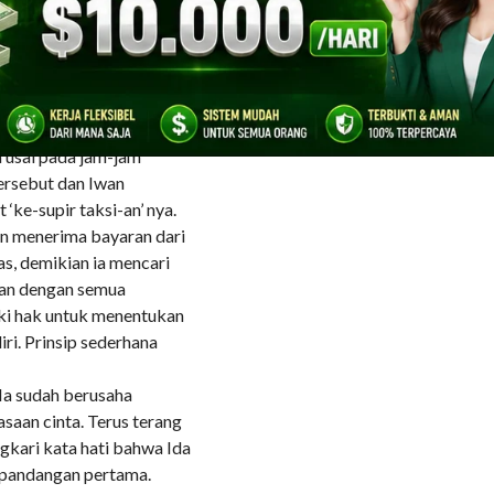
i mana saja, yang telah
a jam-jam tertentu–
rsebut, membawanya ke
yang ditunjuk wanita itu,
a usai pada jam-jam
ersebut dan Iwan
‘ke-supir taksi-an’ nya.
ran menerima bayaran dari
gas, demikian ia mencari
tan dengan semua
liki hak untuk menentukan
ri. Prinsip sederhana
 Ia sudah berusaha
saan cinta. Terus terang
gkari kata hati bahwa Ida
a pandangan pertama.