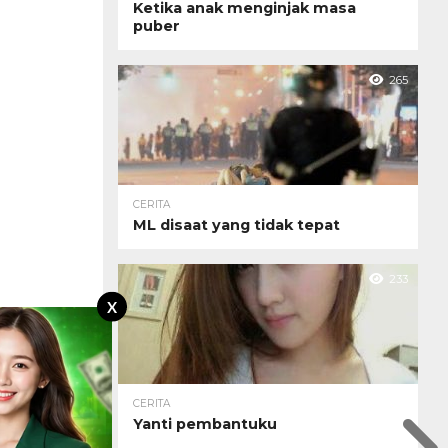
Ketika anak menginjak masa
puber
265
CERITA
ML disaat yang tidak tepat
233
X
CERITA
Yanti pembantuku