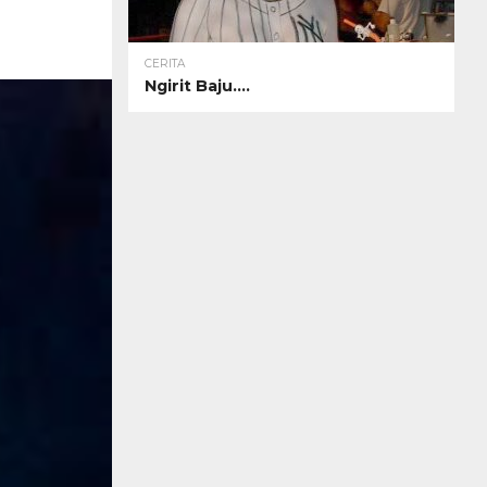
CERITA
Ngirit Baju….