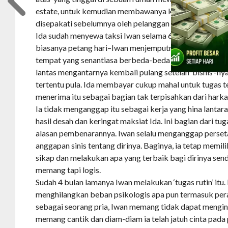
estate, untuk kemudian membawanya ke suatu tempat, d
disepakati sebelumnya oleh pelanggan setianya itu.
Ida sudah menyewa taksi Iwan selama 6 bulan. Jadi pad
biasanya petang hari–Iwan menjemputnya di rumah te
tempat yang senantiasa berbeda-beda tergantung mana 
lantas mengantarnya kembali pulang setelah ‘bisnis’-ny
tertentu pula. Ida membayar cukup mahal untuk tugas t
menerima itu sebagai bagian tak terpisahkan dari harkat 
Ia tidak menganggap itu sebagai kerja yang hina lanta
hasil desah dan keringat maksiat Ida. Ini bagian dari tu
alasan pembenarannya. Iwan selalu menganggap perse
anggapan sinis tentang dirinya. Baginya, ia tetap memi
sikap dan melakukan apa yang terbaik bagi dirinya sendi
memang tapi logis.
Sudah 4 bulan lamanya Iwan melakukan ‘tugas rutin’ itu.
menghilangkan beban psikologis apa pun termasuk pera
sebagai seorang pria, Iwan memang tidak dapat mengin
memang cantik dan diam-diam ia telah jatuh cinta pad