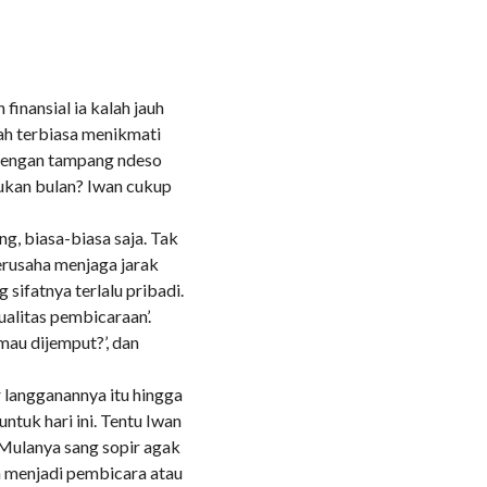
 finansial ia kalah jauh
ah terbiasa menikmati
 dengan tampang ndeso
dukan bulan? Iwan cukup
g, biasa-biasa saja. Tak
berusaha menjaga jarak
 sifatnya terlalu pribadi.
alitas pembicaraan’.
mau dijemput?’, dan
r langganannya itu hingga
tuk hari ini. Tentu Iwan
Mulanya sang sopir agak
an menjadi pembicara atau