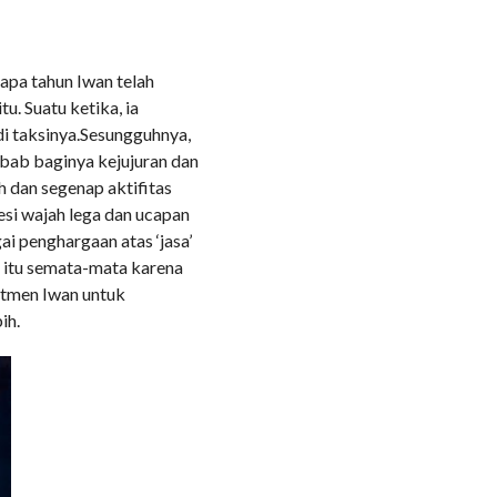
COMMENTS
apa tahun Iwan telah
. Suatu ketika, ia
i taksinya.Sesungguhnya,
ebab baginya kejujuran dan
h dan segenap aktifitas
esi wajah lega dan ucapan
ai penghargaan atas ‘jasa’
, itu semata-mata karena
itmen Iwan untuk
ih.