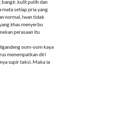
bangir, kulit putih dan
 mata setiap pria yang
an normal, Iwan tidak
 yang khas menyerbu
enekan perasaan itu
at digandeng oom-oom kaya
arus menempatkan diri
nya supir taksi. Maka ia