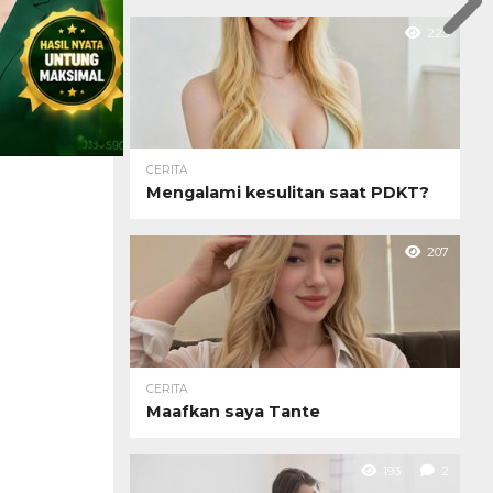
225
CERITA
Mengalami kesulitan saat PDKT?
207
CERITA
Maafkan saya Tante
193
2