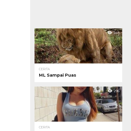
345
CERITA
ML Sampai Puas
296
CERITA