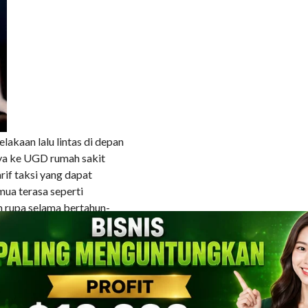
akaan lalu lintas di depan
ya ke UGD rumah sakit
rif taksi yang dapat
mua terasa seperti
n rupa selama bertahun-
lai-nilai kearifan
sa. Untuk yang satu ini
g tiba, ia menjemput Ida
ng wanita panggilan ‘kelas
ompleks pemukiman real