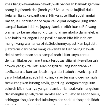
khas liang kewanitaan cewek, wah pantesan banyak gambar
orang lagi ismek dan jimek yah? Mula-mula kujilati dulu
belahan liang kewanitaan si Fifi yang terlihat sudah mulai
basah, lalu setelah beberapa kali dijilat dengan ujung lidah
sampai badan lidahku juga, gelambir bibir luar si Fifi yang
warnanya kemerahan dikit itu mulai membuka dan melebar.
Nah habis itu jangan lupa pasti sasaran kita bibir dalam
mungil yang warnanya pink. Sebelumnya pastikan lagi deh,
jilati terus dari batas liang kewanitaan luar paling bawah
dekat perbatasan anus sampai arah klitorisnya, tentu
dengan jilatan panjang tanpa terputus, dijamin kegelian tuh
cewek yang kita jilati. Nah begitu diulang beberapa kali..
asyik.. terasa kan sari buah segar dari tubuh cewek seperti
yang kulakukan pada Fifiku ini, kalau terasa juice-nya mulai
berkurang kan kurang asyik, ganti lagi dengan mengulum
seluruh bibir luarnya yang melambai-lambai, yah mengulum
dan menghisap lah, terus sambil sedikit jilat dan sedot terus,
sehingga sisa juice dari tubuhnya dan sedikit sisa pada lidah