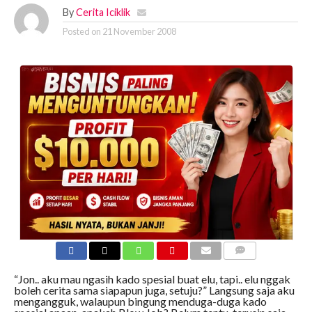
By
Cerita Iciklik
Posted on
21 November 2008
COMMENTS
“Jon.. aku mau ngasih kado spesial buat elu, tapi.. elu nggak
boleh cerita sama siapapun juga, setuju?” Langsung saja aku
mengangguk, walaupun bingung menduga-duga kado