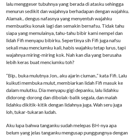
lalu menggeser tubuhnya yang berada di atasku sehingga
menurun sedikit dan wajahnya berhadapan dengan wajahku.
Alamak.. dengus nafasnya yang menyentuh wajahku
membuatku konak lagi dan semakin bernafsu. Tidak tahu
siapa yang memulainya, tahu-tahu bibir kami nempel dan
lidah Fifi menyapu bibirku. Sepertinya sih Fifi juga nafsu
sekali mau menciumku kali, habis wajahku tetap lurus, tapi
wajahnya miring-miring kok. Nah kan dia yang berusaha
lebih keras buat menciumku toh?
“Blp.. buka mulutnya Jon.. aku ajarin ciuman..” kata Fifi. Lalu
kuikuti membuka mulut, membiarkan lidah Fifi masuk ke
dalam mulutku. Dia menyapu gigi depanku, lalu lidahku
didorong-dorong dan dibolak-balik segala, dan malah
lidahku dikitik-kitik dengan lidahnya juga. Wah seru juga
loh, tukar-tukaran ludah.
Aku lupa bahwa tanganku sudah melepas BH-nya apa
belum yang jelas tanganku mengusap punggungnya dengan