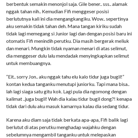
berbentuk semakin menonjol saja. Gile bener.. sss.. alamak
nggak tahan nih.. Kemudian Fifi menggeser posisi
berlututnya kali ini dia mengangkangiku. Wow.. sepertinya
aku semakin tidak tahan deh. Mana tangan kiriku sudah
tidak lagi memegang si Junior lagi dan dengan posisi baru ini
otomatis Fifi menindih perutku. Dia masih bergerak meliuk
dan menari. Mungkin tidak nyaman menari di atas selimut,
dia menggeser dulu lalu mendadak menyingkapkan selimut
untuk membuangnya.
“Eit.. sorry Jon.. aku nggak tahu elu kalo tidur juga bugil!”
kontan kedua tanganku menutupi juniorku. Tapi mana bisa..
lah lagi siaga satu gitu kok. Lagi pula dia ngomong dengan
kalimat ..juga bugil! Wah dia kalau tidur bugil dong?! kenapa
tidak dari dulu aku masuk kamarnya kalau dia sedang tidur.
Karena aku diam saja tidak berkata apa-apa, Fifi balik lagi
berlutut di atas perutku menghadap wajahku dengan
sebelumnya mengambil tanganku untuk melepaskan