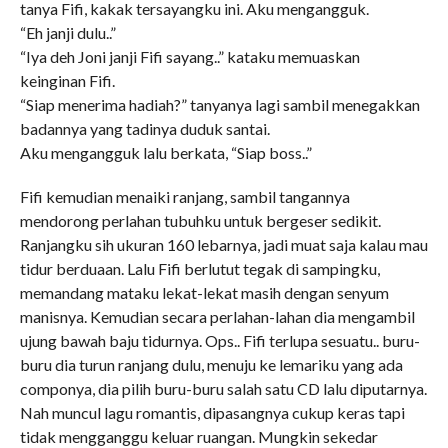
tanya Fifi, kakak tersayangku ini. Aku mengangguk.
“Eh janji dulu..”
“Iya deh Joni janji Fifi sayang..” kataku memuaskan
keinginan Fifi.
“Siap menerima hadiah?” tanyanya lagi sambil menegakkan
badannya yang tadinya duduk santai.
Aku mengangguk lalu berkata, “Siap boss..”
Fifi kemudian menaiki ranjang, sambil tangannya
mendorong perlahan tubuhku untuk bergeser sedikit.
Ranjangku sih ukuran 160 lebarnya, jadi muat saja kalau mau
tidur berduaan. Lalu Fifi berlutut tegak di sampingku,
memandang mataku lekat-lekat masih dengan senyum
manisnya. Kemudian secara perlahan-lahan dia mengambil
ujung bawah baju tidurnya. Ops.. Fifi terlupa sesuatu.. buru-
buru dia turun ranjang dulu, menuju ke lemariku yang ada
componya, dia pilih buru-buru salah satu CD lalu diputarnya.
Nah muncul lagu romantis, dipasangnya cukup keras tapi
tidak mengganggu keluar ruangan. Mungkin sekedar