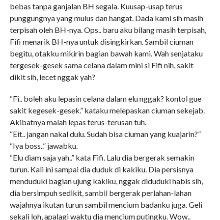
bebas tanpa ganjalan BH segala. Kuusap-usap terus
punggungnya yang mulus dan hangat. Dada kami sih masih
terpisah oleh BH-nya. Ops.. baru aku bilang masih terpisah,
Fifi menarik BH-nya untuk disingkirkan. Sambil ciuman
begitu, otakku mikirin bagian bawah kami. Wah senjataku
tergesek-gesek sama celana dalam mini si Fifi nih, sakit
dikit sih, lecet nggak yah?
“Fi.. boleh aku lepasin celana dalam elu nggak? kontol gue
sakit kegesek-gesek.” kataku melepaskan ciuman sekejab.
Akibatnya malah lepas terus-terusan tuh.
“Eit.. jangan nakal dulu. Sudah bisa ciuman yang kuajarin?”
“Iya boss..” jawabku.
“Elu diam saja yah..” kata Fifi. Lalu dia bergerak semakin
turun. Kali ini sampai dia duduk di kakiku. Dia persisnya
menduduki bagian ujung kakiku, nggak diduduki habis sih,
dia bersimpuh sedikit, sambil bergerak perlahan-lahan
wajahnya ikutan turun sambil mencium badanku juga. Geli
sekali loh, apalagi waktu dia mencium putingku. Wow..