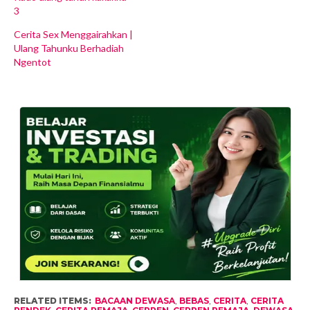
3
Cerita Sex Menggairahkan |
Ulang Tahunku Berhadiah
Ngentot
RELATED ITEMS:
BACAAN DEWASA
,
BEBAS
,
CERITA
,
CERITA