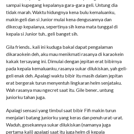
sampai kupegang kepalanya gara-gara geli. Untung dia
tidak marah. Waktu hidungnya kena bulu kemaluanku,
makin geli dan si Junior mulai kena dengusannya dan
dikecup kepalanya, sepertinya sih kena mata tunggal di
kepala si Junior tuh.. geli banget sih.
Gila friends.. kali ini kuduga bakal dapat pengalaman
dikaraokein deh, aku mau menikmati rasanya di karaokein
kakak tersayang ini. Dimulai dengan jepitan erat bibirnya
pada kepala kemaluanku, rasanya sukar dilukiskan, yah geli-
geli enak deh. Apalagi waktu bibir itu masih dalam jepitan
erat bergerak turun menyentuh lingkaran helm senjataku.
Wah rasanya mau ngecret saat itu. Gile bener.. untung
juniorku tahan juga.
Apalagi sensasi yang timbul saat bibir Fifi makin turun
menjalari batang juniorku yang keras dan penuh urat-urat.
Waduh, gesekannya sukar dilukiskan (namanya juga
pertama kali) apalagi saat itu juga helm di kepala