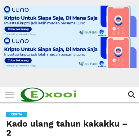
HOME
FILTER
BERITA
BIODATA
CERITA
CERPEN
EKSKLUSIF
FOTO
VIDEO
TIPS
MORE
CERITA
Kado ulang tahun kakakku –
2