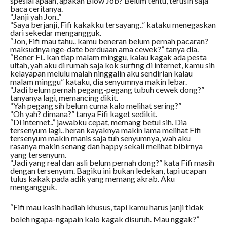
spesial apaan, apakah Blow Job? Belum tentu, terusin saja
baca ceritanya.
“Janji yah Jon..”
“Saya berjanji, Fifi kakakku tersayang..” kataku menegaskan
dari sekedar mengangguk.
“Jon, Fifi mau tahu.. kamu beneran belum pernah pacaran?
maksudnya nge-date berduaan ama cewek?” tanya dia.
“Bener Fi.. kan tiap malam minggu, kalau kagak ada pesta
ultah, yah aku di rumah saja kok surfing di internet, kamu sih
kelayapan melulu malah ninggalin aku sendirian kalau
malam minggu” kataku, dia senyumnya makin lebar.
“Jadi belum pernah pegang-pegang tubuh cewek dong?”
tanyanya lagi, memancing dikit.
“Yah pegang sih belum cuma kalo melihat sering?”
“Oh yah? dimana?” tanya Fifi kaget sedikit.
“Di internet..” jawabku cepat, memang betul sih. Dia
tersenyum lagi.. heran kayaknya makin lama melihat Fifi
tersenyum makin manis saja tuh senyumnya, wah aku
rasanya makin senang dan happy sekali melihat bibirnya
yang tersenyum.
“Jadi yang real dan asli belum pernah dong?” kata Fifi masih
dengan tersenyum. Bagiku ini bukan ledekan, tapi ucapan
tulus kakak pada adik yang memang akrab. Aku
mengangguk.
“Fifi mau kasih hadiah khusus, tapi kamu harus janji tidak
boleh ngapa-ngapain kalo kagak disuruh. Mau nggak?”