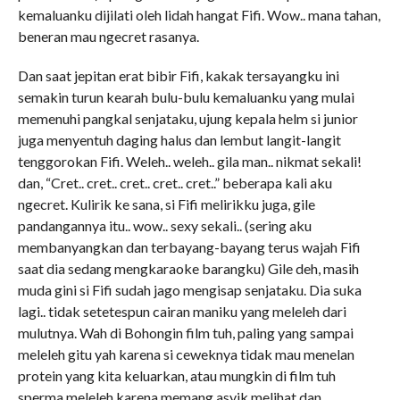
kemaluanku dijilati oleh lidah hangat Fifi. Wow.. mana tahan,
beneran mau ngecret rasanya.
Dan saat jepitan erat bibir Fifi, kakak tersayangku ini
semakin turun kearah bulu-bulu kemaluanku yang mulai
memenuhi pangkal senjataku, ujung kepala helm si junior
juga menyentuh daging halus dan lembut langit-langit
tenggorokan Fifi. Weleh.. weleh.. gila man.. nikmat sekali!
dan, “Cret.. cret.. cret.. cret.. cret..” beberapa kali aku
ngecret. Kulirik ke sana, si Fifi melirikku juga, gile
pandangannya itu.. wow.. sexy sekali.. (sering aku
membanyangkan dan terbayang-bayang terus wajah Fifi
saat dia sedang mengkaraoke barangku) Gile deh, masih
muda gini si Fifi sudah jago mengisap senjataku. Dia suka
lagi.. tidak setetespun cairan maniku yang meleleh dari
mulutnya. Wah di Bohongin film tuh, paling yang sampai
meleleh gitu yah karena si ceweknya tidak mau menelan
protein yang kita keluarkan, atau mungkin di film tuh
sperma meleleh karena memang asyik melihat dan