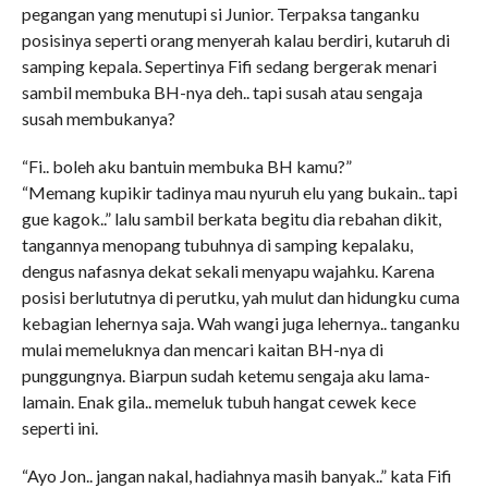
pegangan yang menutupi si Junior. Terpaksa tanganku
posisinya seperti orang menyerah kalau berdiri, kutaruh di
samping kepala. Sepertinya Fifi sedang bergerak menari
sambil membuka BH-nya deh.. tapi susah atau sengaja
susah membukanya?
“Fi.. boleh aku bantuin membuka BH kamu?”
“Memang kupikir tadinya mau nyuruh elu yang bukain.. tapi
gue kagok..” lalu sambil berkata begitu dia rebahan dikit,
tangannya menopang tubuhnya di samping kepalaku,
dengus nafasnya dekat sekali menyapu wajahku. Karena
posisi berlututnya di perutku, yah mulut dan hidungku cuma
kebagian lehernya saja. Wah wangi juga lehernya.. tanganku
mulai memeluknya dan mencari kaitan BH-nya di
punggungnya. Biarpun sudah ketemu sengaja aku lama-
lamain. Enak gila.. memeluk tubuh hangat cewek kece
seperti ini.
“Ayo Jon.. jangan nakal, hadiahnya masih banyak..” kata Fifi