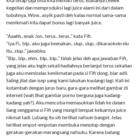
kita tetap saja bisa kita nikmati terus. Biasanya cewek
kegelian dan memproduksi lagi juice alami ini dari dalam
tubuhnya. Wow.. asyik pasti deh kalau normal sama-sama
menikmati kita dapat bonus lagi banyak juice.
“Aaahh.. enak Jon.. terus.. terus..” kata Fifi.
“Iya Fi.. blp.. aku juga keenakan.. slup.. slup.. dikaraokein elu
itu.. slup..” jawabku.
“Blp.. blp.. ehm.. blp.. blp..” tidak jelas deh apa jawaban Fifi,
yang jelas aku ingin sekali hadiahnya berlanjut terus sekalian
juga aku membalas kenikmatan pada si Fifi dong, biar adil.
Saling jilat dan isep yang kami lakukan kuulangi lagi. Kali ini
kutambah dengan jurus baru, gara-gara melihat gambar di
internet (wah lihat gambar porno berguna juga kadang-
kadang yah?). Aku mencoba memasukkan lidah ke dalam
liang senggama si Fifi yang mungil tempat keluarnya juice
nikmat tadi. Lubang itu sih terlihat nafsuin banget. Jelas
terlihat empot-empotan membuka menutup dengan
gerakan-gerakan merangsang nafsuku. Karena batang