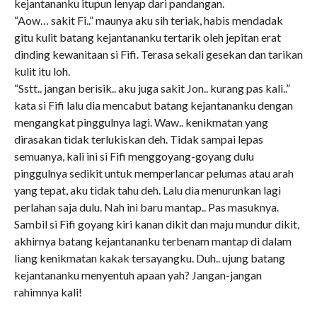
kejantananku itupun lenyap dari pandangan.
“Aow… sakit Fi..” maunya aku sih teriak, habis mendadak
gitu kulit batang kejantananku tertarik oleh jepitan erat
dinding kewanitaan si Fifi. Terasa sekali gesekan dan tarikan
kulit itu loh.
“Sstt.. jangan berisik.. aku juga sakit Jon.. kurang pas kali..”
kata si Fifi lalu dia mencabut batang kejantananku dengan
mengangkat pinggulnya lagi. Waw.. kenikmatan yang
dirasakan tidak terlukiskan deh. Tidak sampai lepas
semuanya, kali ini si Fifi menggoyang-goyang dulu
pinggulnya sedikit untuk memperlancar pelumas atau arah
yang tepat, aku tidak tahu deh. Lalu dia menurunkan lagi
perlahan saja dulu. Nah ini baru mantap.. Pas masuknya.
Sambil si Fifi goyang kiri kanan dikit dan maju mundur dikit,
akhirnya batang kejantananku terbenam mantap di dalam
liang kenikmatan kakak tersayangku. Duh.. ujung batang
kejantananku menyentuh apaan yah? Jangan-jangan
rahimnya kali!