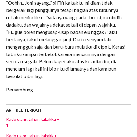
“Oohhh.. Joni sayang..” si Fifi kakakku ini diam tidak
bergerak lagi punggulnya tetapi bagian atas tubuhnya
rebah menindihku. Dadanya yang padat berisi, menindih
dadaku, dan wajahnya dekat sekali di depan wajahku.
“Fi.. gue boleh mengusap-usap badan elu nggak?” aku
bertanya, takut melanggar janji. Dia tersenyum lalu
mengangguk saja, dan buru-buru mulutku di cipok. Keras!
bibirku sampai terbetot karena menciumnya dengan
sedotan segala. Belum kaget aku atas kejadian itu, dia
mencium lagi kali ini bibirku dilumatnya dan kamipun
bersilat bibir lagi.
Bersambung …
ARTIKEL TERKAIT
Kado ulang tahun kakakku –
1
Kado ulang tahun kakakku –