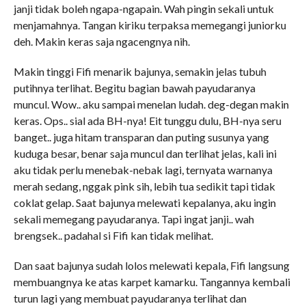
janji tidak boleh ngapa-ngapain. Wah pingin sekali untuk
menjamahnya. Tangan kiriku terpaksa memegangi juniorku
deh. Makin keras saja ngacengnya nih.
Makin tinggi Fifi menarik bajunya, semakin jelas tubuh
putihnya terlihat. Begitu bagian bawah payudaranya
muncul. Wow.. aku sampai menelan ludah. deg-degan makin
keras. Ops.. sial ada BH-nya! Eit tunggu dulu, BH-nya seru
banget.. juga hitam transparan dan puting susunya yang
kuduga besar, benar saja muncul dan terlihat jelas, kali ini
aku tidak perlu menebak-nebak lagi, ternyata warnanya
merah sedang, nggak pink sih, lebih tua sedikit tapi tidak
coklat gelap. Saat bajunya melewati kepalanya, aku ingin
sekali memegang payudaranya. Tapi ingat janji.. wah
brengsek.. padahal si Fifi kan tidak melihat.
Dan saat bajunya sudah lolos melewati kepala, Fifi langsung
membuangnya ke atas karpet kamarku. Tangannya kembali
turun lagi yang membuat payudaranya terlihat dan