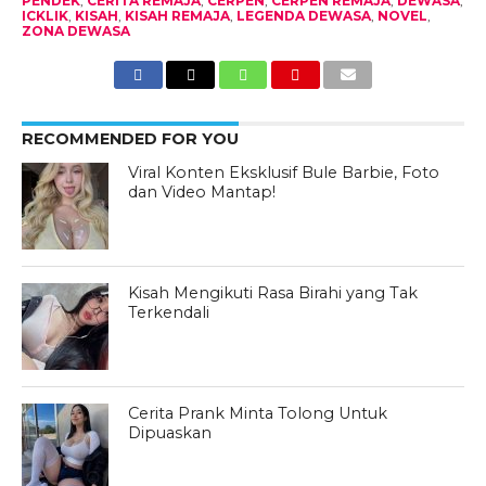
PENDEK
,
CERITA REMAJA
,
CERPEN
,
CERPEN REMAJA
,
DEWASA
,
ICKLIK
,
KISAH
,
KISAH REMAJA
,
LEGENDA DEWASA
,
NOVEL
,
ZONA DEWASA
RECOMMENDED FOR YOU
Viral Konten Eksklusif Bule Barbie, Foto
dan Video Mantap!
Kisah Mengikuti Rasa Birahi yang Tak
Terkendali
Cerita Prank Minta Tolong Untuk
Dipuaskan