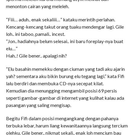
menonton cairan yang meleleh.
“Fiii… aduh.. enak sekaliii…” kataku merintih perlahan.
Kencang-kencang takut orang tuaku mendengar lagi. Gile
loh.. ini taboo, pamali.. incest.
“Jon.. hadiahnya belum selesai.. ini baru foreplay-nya buat
elu…”
Hah..! Gile bener.. apalagi nih?
“Elu basahin memekku dengan ciuman yang tadi aku ajarin
yah? sementara aku bikin burung elu tegang lagi.” kata Fifi
lalu berdiri dan membuka CD-nya secepat kilat.
Kemudian dia menungging mengambil posisi 69 persis
seperti gambar-gambar di internet yang kulihat kalau ada
pasangan yang saling mengisap.
Begitu Fifi dalam posisi mengangkang dengan pahanya
terbuka lebar, harum liang kewanitaannya langsung tercium
olehku. Gile bener.. nikmat sekali.. enak loh mencium bau