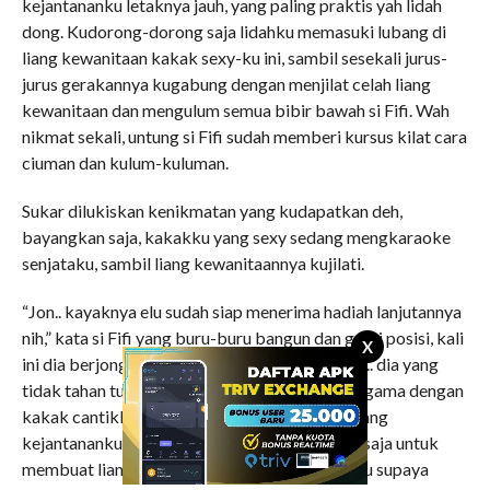
kejantananku letaknya jauh, yang paling praktis yah lidah
dong. Kudorong-dorong saja lidahku memasuki lubang di
liang kewanitaan kakak sexy-ku ini, sambil sesekali jurus-
jurus gerakannya kugabung dengan menjilat celah liang
kewanitaan dan mengulum semua bibir bawah si Fifi. Wah
nikmat sekali, untung si Fifi sudah memberi kursus kilat cara
ciuman dan kulum-kuluman.
Sukar dilukiskan kenikmatan yang kudapatkan deh,
bayangkan saja, kakakku yang sexy sedang mengkaraoke
senjataku, sambil liang kewanitaannya kujilati.
“Jon.. kayaknya elu sudah siap menerima hadiah lanjutannya
nih,” kata si Fifi yang buru-buru bangun dan ganti posisi, kali
X
ini dia berjongkok di atas pinggangku. Hehehe.. dia yang
tidak tahan tuh. Asyik.. pasti aku akan bersenggama dengan
kakak cantikku ini. Yang jelas sih memang batang
kejantananku tidak ciut-ciut tuh. Alasan si Fifi saja untuk
membuat liang kewanitaannya lebih basah dulu supaya