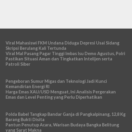
Viral Mahasiswi FKM Undana Diduga Depresi Usai Sidang
Skripsi Berulang Kali Tertunda
Viral Mal Pasang Pagar Tinggi Imbas Isu Demo Agustus, Polri
Pastikan Situasi Aman dan Tingkatkan Intelijen serta
Patroli Siber
Pengeboran Sumur Migas dan Teknologi Jadi Kunci
Kemandirian Energi RI
Harga Emas XAU/USD Menguat, Ini Analisis Pergerakan
Emas dan Level Penting yang Perlu Diperhatikan
Polda Babel Tangkap Bandar Ganja di Pangkalpinang, 12,8 Kg
Barang Bukti Disita
Pantun Penutup Acara, Warisan Budaya Bangka Belitung
yang Sarat Makna