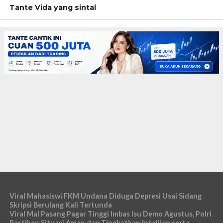
Tante Vida yang sintal
Viral Mahasiswi FKM Undana Diduga Depresi Usai Sidang
Skripsi Berulang Kali Tertunda
Viral Mal Pasang Pagar Tinggi Imbas Isu Demo Agustus, Polri
Pastikan Situasi Aman dan Tingkatkan Intelijen serta