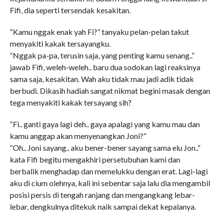
Fifi, dia seperti tersendak kesakitan.
“Kamu nggak enak yah Fi?” tanyaku pelan-pelan takut
menyakiti kakak tersayangku.
“Nggak pa-pa, terusin saja, yang penting kamu senang..”
jawab Fifi, weleh-weleh.. baru dua sodokan lagi reaksinya
sama saja, kesakitan. Wah aku tidak mau jadi adik tidak
berbudi. Dikasih hadiah sangat nikmat begini masak dengan
tega menyakiti kakak tersayang sih?
“Fi.. ganti gaya lagi deh.. gaya apalagi yang kamu mau dan
kamu anggap akan menyenangkan Joni?”
“Oh.. Joni sayang.. aku bener-bener sayang sama elu Jon..”
kata Fifi begitu mengakhiri persetubuhan kami dan
berbalik menghadap dan memelukku dengan erat. Lagi-lagi
aku di cium olehnya, kali ini sebentar saja lalu dia mengambil
posisi persis di tengah ranjang dan mengangkang lebar-
lebar, dengkulnya ditekuk naik sampai dekat kepalanya.