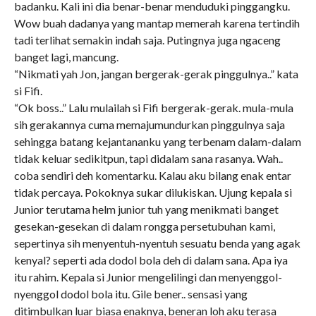
badanku. Kali ini dia benar-benar menduduki pinggangku.
Wow buah dadanya yang mantap memerah karena tertindih
tadi terlihat semakin indah saja. Putingnya juga ngaceng
banget lagi, mancung.
“Nikmati yah Jon, jangan bergerak-gerak pinggulnya..” kata
si Fifi.
“Ok boss..” Lalu mulailah si Fifi bergerak-gerak. mula-mula
sih gerakannya cuma memajumundurkan pinggulnya saja
sehingga batang kejantananku yang terbenam dalam-dalam
tidak keluar sedikitpun, tapi didalam sana rasanya. Wah..
coba sendiri deh komentarku. Kalau aku bilang enak entar
tidak percaya. Pokoknya sukar dilukiskan. Ujung kepala si
Junior terutama helm junior tuh yang menikmati banget
gesekan-gesekan di dalam rongga persetubuhan kami,
sepertinya sih menyentuh-nyentuh sesuatu benda yang agak
kenyal? seperti ada dodol bola deh di dalam sana. Apa iya
itu rahim. Kepala si Junior mengelilingi dan menyenggol-
nyenggol dodol bola itu. Gile bener.. sensasi yang
ditimbulkan luar biasa enaknya, beneran loh aku terasa