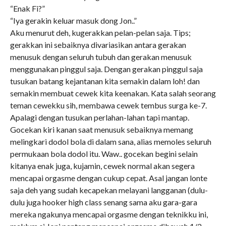
“Enak Fi?”
“Iya gerakin keluar masuk dong Jon..”
Aku menurut deh, kugerakkan pelan-pelan saja. Tips;
gerakkan ini sebaiknya divariasikan antara gerakan
menusuk dengan seluruh tubuh dan gerakan menusuk
menggunakan pinggul saja. Dengan gerakan pinggul saja
tusukan batang kejantanan kita semakin dalam loh! dan
semakin membuat cewek kita keenakan. Kata salah seorang
teman cewekku sih, membawa cewek tembus surga ke-7.
Apalagi dengan tusukan perlahan-lahan tapi mantap.
Gocekan kiri kanan saat menusuk sebaiknya memang
melingkari dodol bola di dalam sana, alias memoles seluruh
permukaan bola dodol itu. Waw.. gocekan begini selain
kitanya enak juga, kujamin, cewek normal akan segera
mencapai orgasme dengan cukup cepat. Asal jangan lonte
saja deh yang sudah kecapekan melayani langganan (dulu-
dulu juga hooker high class senang sama aku gara-gara
mereka ngakunya mencapai orgasme dengan teknikku ini,