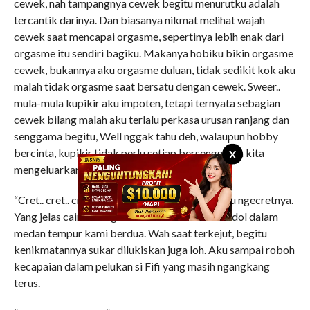
cewek, nah tampangnya cewek begitu menurutku adalah
tercantik darinya. Dan biasanya nikmat melihat wajah
cewek saat mencapai orgasme, sepertinya lebih enak dari
orgasme itu sendiri bagiku. Makanya hobiku bikin orgasme
cewek, bukannya aku orgasme duluan, tidak sedikit kok aku
malah tidak orgasme saat bersatu dengan cewek. Sweer..
mula-mula kupikir aku impoten, tetapi ternyata sebagian
cewek bilang malah aku terlalu perkasa urusan ranjang dan
senggama begitu, Well nggak tahu deh, walaupun hobby
bercinta, kupikir tidak perlu setiap bersenggama kita
X
mengeluarkan sperma dong?
“Cret.. cret.. cret..” entah berapa kali saat ini aku ngecretnya.
Yang jelas cairan hangatku menembak bola dodol dalam
medan tempur kami berdua. Wah saat terkejut, begitu
kenikmatannya sukar dilukiskan juga loh. Aku sampai roboh
kecapaian dalam pelukan si Fifi yang masih ngangkang
terus.