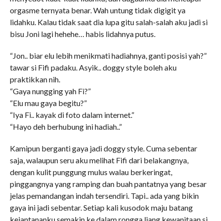
orgasme ternyata benar. Wah untung tidak digigit ya
lidahku. Kalau tidak saat dia lupa gitu salah-salah aku jadi si
bisu Joni lagi hehehe… habis lidahnya putus.
“Jon.. biar elu lebih menikmati hadiahnya, ganti posisi yah?”
tawar si Fifi padaku. Asyik.. doggy style boleh aku
praktikkan nih.
“Gaya nungging yah Fi?”
“Elu mau gaya begitu?”
“Iya Fi.. kayak di foto dalam internet.”
“Hayo deh berhubung ini hadiah..”
Kamipun berganti gaya jadi doggy style. Cuma sebentar
saja, walaupun seru aku melihat Fifi dari belakangnya,
dengan kulit punggung mulus walau berkeringat,
pinggangnya yang ramping dan buah pantatnya yang besar
jelas pemandangan indah tersendiri. Tapi.. ada yang bikin
gaya ini jadi sebentar. Setiap kali kusodok maju batang
kejantananku semakin ke dalam rongga liang kewanitaan si