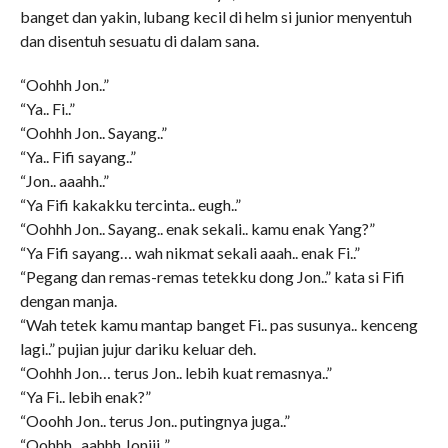
banget dan yakin, lubang kecil di helm si junior menyentuh
dan disentuh sesuatu di dalam sana.
“Oohhh Jon..”
“Ya.. Fi..”
“Oohhh Jon.. Sayang..”
“Ya.. Fifi sayang..”
“Jon.. aaahh..”
“Ya Fifi kakakku tercinta.. eugh..”
“Oohhh Jon.. Sayang.. enak sekali.. kamu enak Yang?”
“Ya Fifi sayang… wah nikmat sekali aaah.. enak Fi..”
“Pegang dan remas-remas tetekku dong Jon..” kata si Fifi
dengan manja.
“Wah tetek kamu mantap banget Fi.. pas susunya.. kenceng
lagi..” pujian jujur dariku keluar deh.
“Oohhh Jon… terus Jon.. lebih kuat remasnya..”
“Ya Fi.. lebih enak?”
“Ooohh Jon.. terus Jon.. putingnya juga..”
“Oohhh.. aahhh Joniii..”