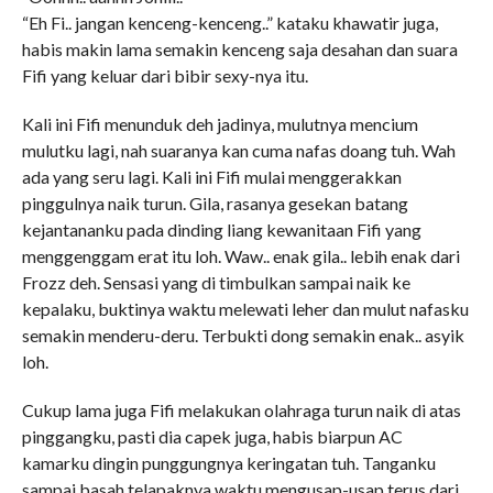
“Eh Fi.. jangan kenceng-kenceng..” kataku khawatir juga,
habis makin lama semakin kenceng saja desahan dan suara
Fifi yang keluar dari bibir sexy-nya itu.
Kali ini Fifi menunduk deh jadinya, mulutnya mencium
mulutku lagi, nah suaranya kan cuma nafas doang tuh. Wah
ada yang seru lagi. Kali ini Fifi mulai menggerakkan
pinggulnya naik turun. Gila, rasanya gesekan batang
kejantananku pada dinding liang kewanitaan Fifi yang
menggenggam erat itu loh. Waw.. enak gila.. lebih enak dari
Frozz deh. Sensasi yang di timbulkan sampai naik ke
kepalaku, buktinya waktu melewati leher dan mulut nafasku
semakin menderu-deru. Terbukti dong semakin enak.. asyik
loh.
Cukup lama juga Fifi melakukan olahraga turun naik di atas
pinggangku, pasti dia capek juga, habis biarpun AC
kamarku dingin punggungnya keringatan tuh. Tanganku
sampai basah telapaknya waktu mengusap-usap terus dari