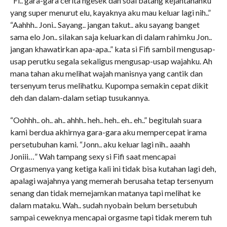
“Fi.. gara-gara cerita ngesek dan soal batang kejantananku
yang super menurut elu, kayaknya aku mau keluar lagi nih..”
“Aahhh.. Joni.. Sayang.. jangan takut.. aku sayang banget
sama elo Jon.. silakan saja keluarkan di dalam rahimku Jon..
jangan khawatirkan apa-apa..” kata si Fifi sambil mengusap-
usap perutku segala sekaligus mengusap-usap wajahku. Ah
mana tahan aku melihat wajah manisnya yang cantik dan
tersenyum terus melihatku. Kupompa semakin cepat dikit
deh dan dalam-dalam setiap tusukannya.
“Oohhh.. oh.. ah.. ahhh.. heh.. heh.. eh.. eh..” begitulah suara
kami berdua akhirnya gara-gara aku mempercepat irama
persetubuhan kami. “Jonn.. aku keluar lagi nih.. aaahh
Joniii…” Wah tampang sexy si Fifi saat mencapai
Orgasmenya yang ketiga kali ini tidak bisa kutahan lagi deh,
apalagi wajahnya yang memerah berusaha tetap tersenyum
senang dan tidak memejamkan matanya tapi melihat ke
dalam mataku. Wah.. sudah nyobain belum bersetubuh
sampai ceweknya mencapai orgasme tapi tidak merem tuh