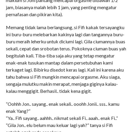
maklum si Joni pantang mencapai orgasme dibawah 1/2
jam, biasanya malah lebih 1 jam, yang penting mengatur
pernafasan dan pikiran kita).
Memang tidak lama berlangsung, si Fifi kakak tersayangku
ini buru-buru melebarkan kakinya lagi dan tangannya buru-
buru meraih leherku untuk diciumi lagi. Gila ciumannya buas
sekali, cepat dan srobotan terus. Pokoknya ciuman buas yah
begitulah kali. Tiba-tiba saja aku yang tetap mengatur
enak-enak tusukan mantap dalam persetubuhan kami
terkaget lagi. Bibirku disedot keras lagi. Kali ini karena aku
tahu bahwa si Fifi mungkin mencapai orgasme. Aku siaga,
sengaja mulutku makin merapat, menjaga giginya kalau-
kalau menggigit. Berhasil.. tidak kena gigit.
“Oohhh Jon.. sayang.. enak sekali.. ooohh Jonii.. sss.. kamu
enak Yang?”
“Ya.. Fifi sayang.. aahhh.. nikmat sekali Fi.. aaah.. enak Fi..”
“Gila Jon.. elu belum mau keluar lagi yah?” tanya si Fifi