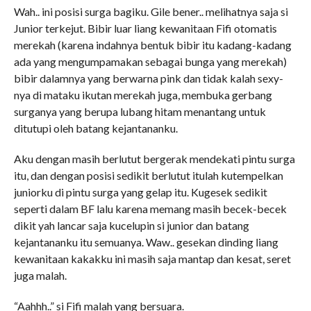
Wah.. ini posisi surga bagiku. Gile bener.. melihatnya saja si
Junior terkejut. Bibir luar liang kewanitaan Fifi otomatis
merekah (karena indahnya bentuk bibir itu kadang-kadang
ada yang mengumpamakan sebagai bunga yang merekah)
bibir dalamnya yang berwarna pink dan tidak kalah sexy-
nya di mataku ikutan merekah juga, membuka gerbang
surganya yang berupa lubang hitam menantang untuk
ditutupi oleh batang kejantananku.
Aku dengan masih berlutut bergerak mendekati pintu surga
itu, dan dengan posisi sedikit berlutut itulah kutempelkan
juniorku di pintu surga yang gelap itu. Kugesek sedikit
seperti dalam BF lalu karena memang masih becek-becek
dikit yah lancar saja kucelupin si junior dan batang
kejantananku itu semuanya. Waw.. gesekan dinding liang
kewanitaan kakakku ini masih saja mantap dan kesat, seret
juga malah.
“Aahhh..” si Fifi malah yang bersuara.