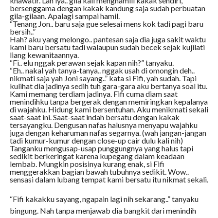
khawatir. Lah iya.. gila kali menghamili kakak sendiri,
bersenggama dengan kakak kandung saja sudah perbuatan
gila-gilaan. Apalagi sampai hamil.
“Tenang Jon.. baru saja gue selesai mens kok tadi pagi baru
bersih..”
Hah? aku yang melongo.. pantesan saja dia juga sakit waktu
kami baru bersatu tadi walaupun sudah becek sejak kujilati
liang kewanitaannya.
“Fi.. elu nggak perawan sejak kapan nih?” tanyaku.
“Eh.. nakal yah tanya-tanya.. nggak usah di omongin deh..
nikmati saja yah Joni sayang..” kata si Fifi, yah sudah. Tapi
kulihat dia jadinya sedih tuh gara-gara aku bertanya soal itu.
Kami memang terdiam jadinya. Fifi cuma diam saat
menindihku tanpa bergerak dengan memiringkan kepalanya
di wajahku. Hidung kami bersentuhan. Aku menikmati sekali
saat-saat ini. Saat-saat indah bersatu dengan kakak
tersayangku. Dengusan nafas halusnya menyapu wajahku
juga dengan keharuman nafas segarnya. (wah jangan-jangan
tadi kumur-kumur dengan close-up cair dulu kali nih)
Tanganku mengusap-usap punggungnya yang halus tapi
sedikit berkeringat karena kupegang dalam keadaan
lembab. Mungkin posisinya kurang enak, si Fifi
menggerakkan bagian bawah tubuhnya sedikit. Wow..
sensasi dalam lubang tempat kami bersatu itu nikmat sekali.
“Fifi kakakku sayang, ngapain lagi nih sekarang..” tanyaku
bingung. Nah tanpa menjawab dia bangkit dari menindih