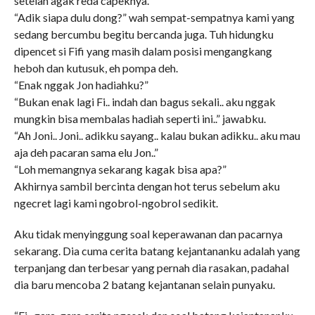
setelah agak reda capeknya.
“Adik siapa dulu dong?” wah sempat-sempatnya kami yang
sedang bercumbu begitu bercanda juga. Tuh hidungku
dipencet si Fifi yang masih dalam posisi mengangkang
heboh dan kutusuk, eh pompa deh.
“Enak nggak Jon hadiahku?”
“Bukan enak lagi Fi.. indah dan bagus sekali.. aku nggak
mungkin bisa membalas hadiah seperti ini..” jawabku.
“Ah Joni.. Joni.. adikku sayang.. kalau bukan adikku.. aku mau
aja deh pacaran sama elu Jon..”
“Loh memangnya sekarang kagak bisa apa?”
Akhirnya sambil bercinta dengan hot terus sebelum aku
ngecret lagi kami ngobrol-ngobrol sedikit.
Aku tidak menyinggung soal keperawanan dan pacarnya
sekarang. Dia cuma cerita batang kejantananku adalah yang
terpanjang dan terbesar yang pernah dia rasakan, padahal
dia baru mencoba 2 batang kejantanan selain punyaku.