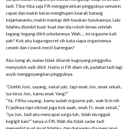
tadi. Tiba-tiba saja Fifi menggerakkan pinggulnya semakin
cepat dan makin keras menghujam kearah batang
kejantananku, makin mantap deh tusukan-tusukannya. Lalu
lidahku disedot kuat-kuat dan dia roboh lemas setelah
tegang-tegang dikit sebelumnya. Wah…. ini orgasme kali
yah? Kok aku kaga ngecret sih kata siapa orgasmenya
cewek dan cowok mesti barengan?
Aku iseng ah, walau tidak disuruh kugoyang pinggulku
menyodok naik dikit. Habis si Fifi diam sih, padahal tadi lagi
asyik menggoyangkan pinggulnya.
“Oohhh Joni.. sayang.. nakal yah.. tapi enak Jon.. enak sekali..
iya terus Jon.. kamu enak Yang?”
“Ya.. Fifiku sayang.. kamu sudah orgasme yah.. wah licin nih
Fi jadinya tapi nikmat juga kok aaah.. enak Fi.. enak sekali..”
“Iya Jon.. tadi aku mencapai surga tuh.. lidah elu nggak
kegigit kan?” tanya si Fifi. Wah dia tidak sadar tadi
menyedot kuat-kuat lidahku, dan dugaanku dia mencapai