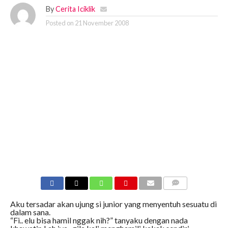
By
Cerita Iciklik
Posted on
21 November 2008
COMMENTS
Aku tersadar akan ujung si junior yang menyentuh sesuatu di
dalam sana.
“Fi.. elu bisa hamil nggak nih?” tanyaku dengan nada