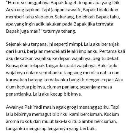
“Hmm, sesungguhnya Bapak kaget dengan apa yang Dik
Aryo ungkapkan. Tapi jangan kawatir, Bapak tidak akan
memberi tahu siapapun. Sekarang, bolehkah Bapak tahu,
apa yang ingin adik lakukan pada Bapak jika ternyata
Bapak juga mau?” tuturnya tenang.
Sejenak aku terpana, ini seperti mimpi. Lalu aku beranjak
dari kursi, berjalan mendekati lelaki impianku. Pertama kali
aku dekatkan wajahku ke depan wajahnya, begitu dekat.
Kuusapkan telapak tanganku pada wajahnya. Bulu-bulu
wajahnya dalam sentuhanku, langsung memicu nafsu dan
kurasakan batang kemaluanku bangkit dengan cepat. Aku
cium kedua pipinya, ciuman panjang, sepanjang masa
penantianku. Lalu aku kecup bibirnya.
Awalnya Pak Yadi masih agak grogi menanggapiku. Tapi
lalu bibirnya memagut bibirku, kami berciuman. Kucium
aroma rokok dari mulut laki-laki itu. Sambil berciuman,
tanganku mengusap lengannya yang berbulu.