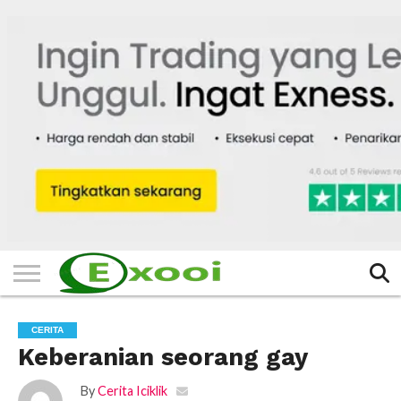
HOME
FILTER
BERITA
BIODATA
CERITA
CERPEN
EKSKLUSIF
FOTO
VIDEO
TIPS
MORE
CERITA
Keberanian seorang gay
By
Cerita Iciklik