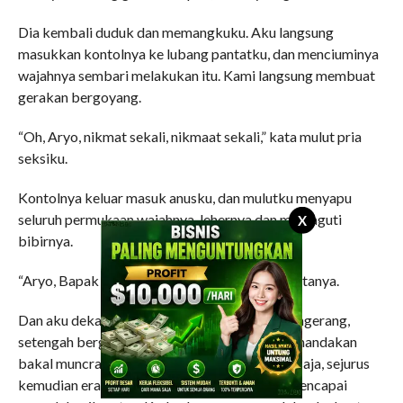
Dia kembali duduk dan memangkuku. Aku langsung
masukkan kontolnya ke lubang pantatku, dan menciuminya
wajahnya sembari melakukan itu. Kami langsung membuat
gerakan bergoyang.
“Oh, Aryo, nikmat sekali, nikmaat sekali,” kata mulut pria
seksiku.
Kontolnya keluar masuk anusku, dan mulutku menyapu
seluruh permukaan wajahnya, lehernya dan memaguti
X
bibirnya.
“Aryo, Bapak mau keluarr, ahh, mau keluarr,” katanya.
Dan aku dekap erat tubuh laki-laki itu. Dia mengerang,
setengah bergumam, tubuhnya menegang, menandakan
bakal muncratnya puncak kenikmatan. Benar saja, sejurus
kemudian erangannya memanjang, Pak Yadi mencapai