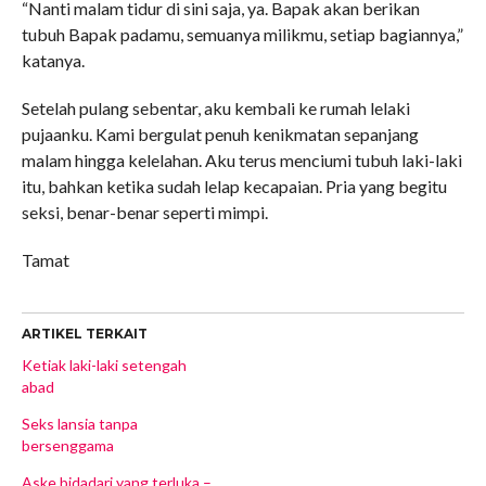
“Nanti malam tidur di sini saja, ya. Bapak akan berikan
tubuh Bapak padamu, semuanya milikmu, setiap bagiannya,”
katanya.
Setelah pulang sebentar, aku kembali ke rumah lelaki
pujaanku. Kami bergulat penuh kenikmatan sepanjang
malam hingga kelelahan. Aku terus menciumi tubuh laki-laki
itu, bahkan ketika sudah lelap kecapaian. Pria yang begitu
seksi, benar-benar seperti mimpi.
Tamat
ARTIKEL TERKAIT
Ketiak laki-laki setengah
abad
Seks lansia tanpa
bersenggama
Aske bidadari yang terluka –