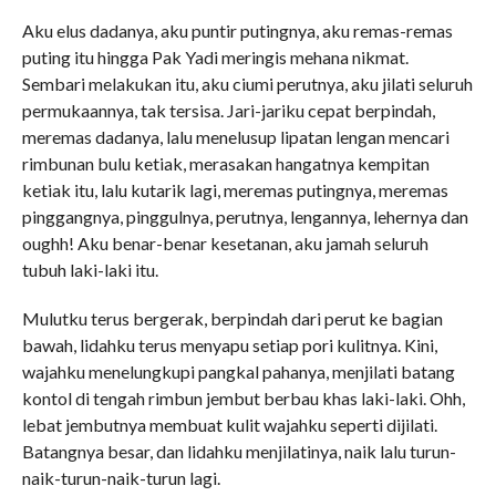
Aku elus dadanya, aku puntir putingnya, aku remas-remas
puting itu hingga Pak Yadi meringis mehana nikmat.
Sembari melakukan itu, aku ciumi perutnya, aku jilati seluruh
permukaannya, tak tersisa. Jari-jariku cepat berpindah,
meremas dadanya, lalu menelusup lipatan lengan mencari
rimbunan bulu ketiak, merasakan hangatnya kempitan
ketiak itu, lalu kutarik lagi, meremas putingnya, meremas
pinggangnya, pinggulnya, perutnya, lengannya, lehernya dan
oughh! Aku benar-benar kesetanan, aku jamah seluruh
tubuh laki-laki itu.
Mulutku terus bergerak, berpindah dari perut ke bagian
bawah, lidahku terus menyapu setiap pori kulitnya. Kini,
wajahku menelungkupi pangkal pahanya, menjilati batang
kontol di tengah rimbun jembut berbau khas laki-laki. Ohh,
lebat jembutnya membuat kulit wajahku seperti dijilati.
Batangnya besar, dan lidahku menjilatinya, naik lalu turun-
naik-turun-naik-turun lagi.