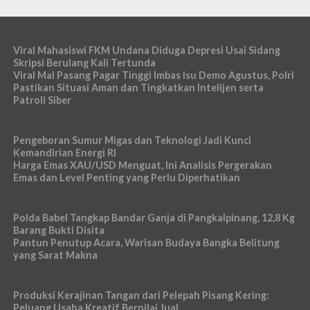
Viral Mahasiswi FKM Undana Diduga Depresi Usai Sidang
Skripsi Berulang Kali Tertunda
Viral Mal Pasang Pagar Tinggi Imbas Isu Demo Agustus, Polri
Pastikan Situasi Aman dan Tingkatkan Intelijen serta
Patroli Siber
Pengeboran Sumur Migas dan Teknologi Jadi Kunci
Kemandirian Energi RI
Harga Emas XAU/USD Menguat, Ini Analisis Pergerakan
Emas dan Level Penting yang Perlu Diperhatikan
Polda Babel Tangkap Bandar Ganja di Pangkalpinang, 12,8 Kg
Barang Bukti Disita
Pantun Penutup Acara, Warisan Budaya Bangka Belitung
yang Sarat Makna
Produksi Kerajinan Tangan dari Pelepah Pisang Kering:
Peluang Usaha Kreatif Bernilai Jual