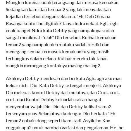
Mungkin karena sudah terangsang dan merasa keenakan.
Sedangkan kami dan temaan2 yang lain menyaksikan
kejadian tersebut dengan seksama. “Eh, Deb Gimana
Rasanya kontol lho digituin? tanya Indra nekad. Egh.. egh..
enak banget Ndra kata Debby yang nampaknya sudah
sangat menikmati “ulah” Dio tersebut. Kulihat kemaluan
teman2 yang nampak oleh mataku sudah berdiri dan
menegang semua, termasuk kemaluanku yang masih
terbungkus dalam celana. Kulihat mereka tak tahan
mungkin memegang kontolnya masing masing2.
Akhirnya Debby mendesah dan berkata Agh.. agh aku mau
keluar nich.. Dio. Kata Debby se tengah menjerit. Akhirnya
Dio melepas kontol Debby dari mulutnya, dan Crot.. crot..
crot.. dari Kontol Debby keluarlah cairan hangat
menyembur wajah Dio. Dio dan Debby kulihat sama2
tersenyum puas. Selanjutnya kudengar Dio berkata ” Eh
teman2 cobain dong seperti kami tadi. Asyik lho Kan
enggak apa2 untuk nambah variasi dan pengalaman. He.. he..