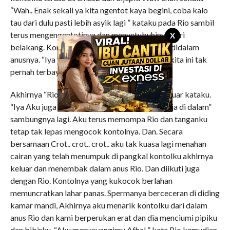
“Wah.. Enak sekali ya kita ngentot kaya begini, coba kalo
tau dari dulu pasti lebih asyik lagi ” kataku pada Rio sambil
terus mengengentotinya dan menyetubuhinya dari
X
belakang. Kontolku kugerakkan maju mundur didalam
anusnya. “Iya ya Afdhal.. asyik juga permainan kita ini tak
pernah terbayangkan olehku sebelumnya.
Akhirnya “Rio aku ngak tahan lagi nich mau keluar kataku.
“Iya Aku juga mau keluar “kata Rio. “Keluarin aja di dalam”
sambungnya lagi. Aku terus memompa Rio dan tanganku
tetap tak lepas mengocok kontolnya. Dan. Secara
bersamaan Crot.. crot.. crot.. aku tak kuasa lagi menahan
cairan yang telah menumpuk di pangkal kontolku akhirnya
keluar dan menembak dalam anus Rio. Dan diikuti juga
dengan Rio. Kontolnya yang kukocok berlahan
memuncratkan lahar panas. Spermanya berceceran di diding
kamar mandi, Akhirnya aku menarik kontolku dari dalam
anus Rio dan kami berperukan erat dan dia menciumi pipiku
dan bibirku. “Aku menyayangimu Afhal ” kata Rio kemudian.