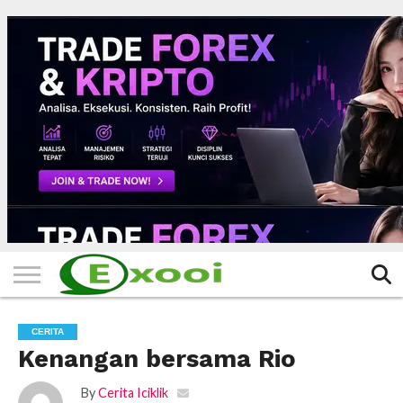
HOME
FILTER
BERITA
BIODATA
CERITA
CERPEN
EKSKLUSIF
FOTO
VIDEO
TIPS
MORE
CERITA
Kenangan bersama Rio
By
Cerita Iciklik