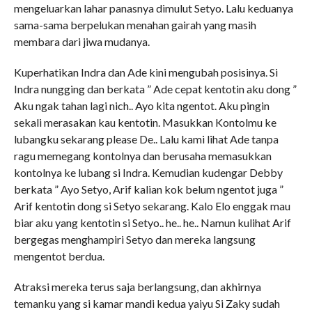
mengeluarkan lahar panasnya dimulut Setyo. Lalu keduanya
sama-sama berpelukan menahan gairah yang masih
membara dari jiwa mudanya.
Kuperhatikan Indra dan Ade kini mengubah posisinya. Si
Indra nungging dan berkata ” Ade cepat kentotin aku dong ”
Aku ngak tahan lagi nich.. Ayo kita ngentot. Aku pingin
sekali merasakan kau kentotin. Masukkan Kontolmu ke
lubangku sekarang please De.. Lalu kami lihat Ade tanpa
ragu memegang kontolnya dan berusaha memasukkan
kontolnya ke lubang si Indra. Kemudian kudengar Debby
berkata ” Ayo Setyo, Arif kalian kok belum ngentot juga ”
Arif kentotin dong si Setyo sekarang. Kalo Elo enggak mau
biar aku yang kentotin si Setyo.. he.. he.. Namun kulihat Arif
bergegas menghampiri Setyo dan mereka langsung
mengentot berdua.
Atraksi mereka terus saja berlangsung, dan akhirnya
temanku yang si kamar mandi kedua yaiyu Si Zaky sudah