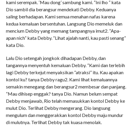
kami serempak. ‘Mau dong’ sambung kami. “Ini lho ” kata
Dio sambil dia berangsur mendekati Debby. Keduanya
saling berhadapan. Kami semua menahan nafas karena
kedua kemaluan bersentuhan. Langsung Dio memeluk dan
mencium Debby yang memang tampangnya imut2. “Apa-
apan nich” kata Debby. “Lihat ajalah nanti, kau pasti senang”
kata Dio.
Lalu Dio setengah jongkok dihadapan Debby, dan
tangannya menyentuh kemaluan Debby. “Kami dan terlebih
lagi Debby terkejut menyaksikan “atraksi” itu. Kau apakan
kontol ku? tanya Debby ragu2. Kami lihat kemaluannya
semakin menegang dan berangsur2 membesar dan panjang.
“Mau dihisep enggak? tanya Dio. Namun belum sempat
Debby menjawab, Rio telah memasukkan kontol Debby ke
mulut Dio. Terlihat Debby mengerang. Dio langsung
mengulum dan menggerakkan kontol Debby maju mundur
di mulutnya. Terlihat Debby tak kuasa menolak.