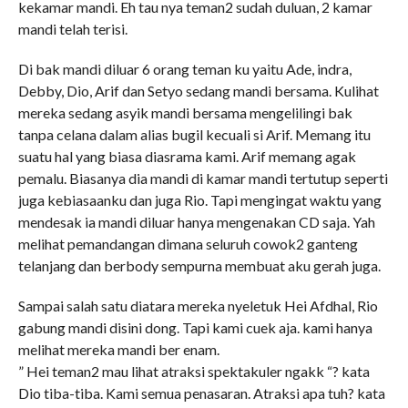
kekamar mandi. Eh tau nya teman2 sudah duluan, 2 kamar
mandi telah terisi.
Di bak mandi diluar 6 orang teman ku yaitu Ade, indra,
Debby, Dio, Arif dan Setyo sedang mandi bersama. Kulihat
mereka sedang asyik mandi bersama mengelilingi bak
tanpa celana dalam alias bugil kecuali si Arif. Memang itu
suatu hal yang biasa diasrama kami. Arif memang agak
pemalu. Biasanya dia mandi di kamar mandi tertutup seperti
juga kebiasaanku dan juga Rio. Tapi mengingat waktu yang
mendesak ia mandi diluar hanya mengenakan CD saja. Yah
melihat pemandangan dimana seluruh cowok2 ganteng
telanjang dan berbody sempurna membuat aku gerah juga.
Sampai salah satu diatara mereka nyeletuk Hei Afdhal, Rio
gabung mandi disini dong. Tapi kami cuek aja. kami hanya
melihat mereka mandi ber enam.
” Hei teman2 mau lihat atraksi spektakuler ngakk “? kata
Dio tiba-tiba. Kami semua penasaran. Atraksi apa tuh? kata