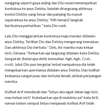
nungging seperti gaya anjing dan Dio mulai menempelkan
kontolnya ke anus Debby. Setelah dirangsang akhirnya
kontol Debby yang besar dan panjang itu masuk
separuhnya ke anus Debby. “Nih teman2 langkah
berikutnya perhatikan ” kata Dio cuek.
Lalu Dio menggerakkan kontolnya maju mundur didalam
anus Debby. Terlihat Dio dan Debby mengerang keenakan.
Dan akhirnya Dio berkata ” Deb, Air maniku mau keluar
nich, Gimana. “Keluarkan aja langsung didalam kata Debby
bergairah. Beberapa detik kemudian. Agh. Agh.. Crot..
crott.. lutut Dio pun bergetar hebat nampaknya dia telah
mengeluarkan spermanya didalam anus Debby. Dan kulihat
keduanya sangat puas dan terkulai lemah, akibat perjuangan
mereka.
Kulihat Arif mendesah dan “Setyo aku ngak tahan lagi nich,
mau keluar nich”. Kukeluarkan aja di mulutmu ya? kata Arif,
namun belum sempat Setyo menjawab kulihat Arif telah