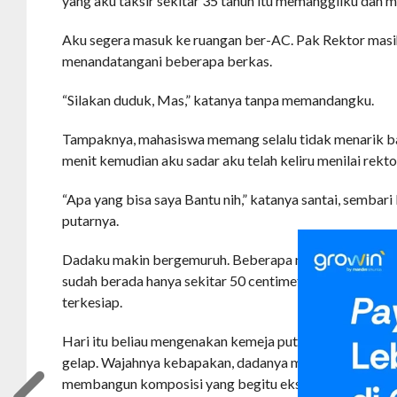
yang aku taksir sekitar 35 tahun itu memanggilku dan
Aku segera masuk ke ruangan ber-AC. Pak Rektor mas
menandatangani beberapa berkas.
“Silakan duduk, Mas,” katanya tanpa memandangku.
Tampaknya, mahasiswa memang selalu tidak menarik b
menit kemudian aku sadar aku telah keliru menilai rekto
“Apa yang bisa saya Bantu nih,” katanya santai, sembari 
putarnya.
Dadaku makin bergemuruh. Beberapa menit kemudian, 
sudah berada hanya sekitar 50 centimeter di depanku
terkesiap.
Hari itu beliau mengenakan kemeja putih lengan panjan
gelap. Wajahnya kebapakan, dadanya menyembul indah 
membangun komposisi yang begitu eksotik berpadu de