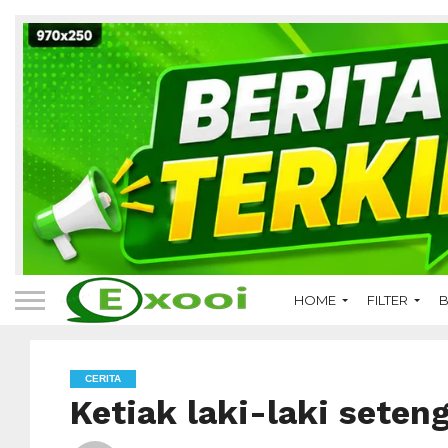
HOME
FILTER
B
CERITA
Ketiak laki-laki seten