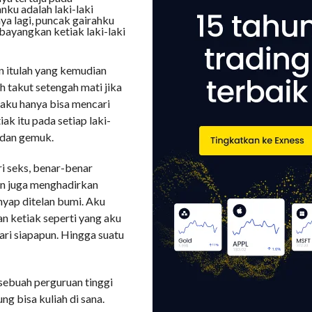
nku adalah laki-laki
ya lagi, puncak gairahku
bayangkan ketiak laki-laki
un itulah yang kemudian
ih takut setengah mati jika
i aku hanya bisa mencari
ak itu pada setiap laki-
n dan gemuk.
ri seks, benar-benar
an juga menghadirkan
enyap ditelan bumi. Aku
n ketiak seperti yang aku
ari siapapun. Hingga suatu
 sebuah perguruan tinggi
g bisa kuliah di sana.