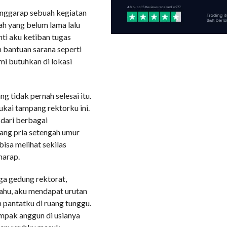
nggarap sebuah kegiatan
ah yang belum lama lalu
nti aku ketiban tugas
 bantuan sarana seperti
i butuhkan di lokasi
g tidak pernah selesai itu.
kai tampang rektorku ini.
 dari berbagai
ang pria setengah umur
bisa melihat sekilas
harap.
iga gedung rektorat,
tahu, aku mendapat urutan
 pantatku di ruang tunggu.
mpak anggun di usianya