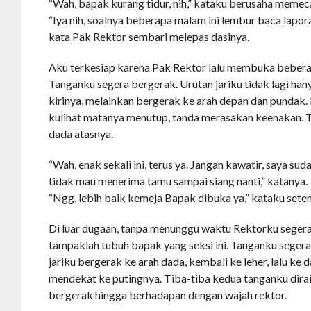
“Wah, bapak kurang tidur, nih,” kataku berusaha memeca
“Iya nih, soalnya beberapa malam ini lembur baca laporan
kata Pak Rektor sembari melepas dasinya.
Aku terkesiap karena Pak Rektor lalu membuka beber
Tanganku segera bergerak. Urutan jariku tidak lagi hany
kirinya, melainkan bergerak ke arah depan dan pundak
kulihat matanya menutup, tanda merasakan keenakan. T
dada atasnya.
“Wah, enak sekali ini, terus ya. Jangan kawatir, saya sud
tidak mau menerima tamu sampai siang nanti,” katanya.
“Ngg, lebih baik kemeja Bapak dibuka ya,” kataku sete
Di luar dugaan, tanpa menunggu waktu Rektorku seger
tampaklah tubuh bapak yang seksi ini. Tanganku seger
jariku bergerak ke arah dada, kembali ke leher, lalu ke
mendekat ke putingnya. Tiba-tiba kedua tanganku dira
bergerak hingga berhadapan dengan wajah rektor.