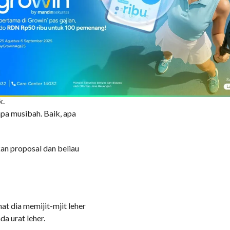
r dan tampak kuat dengan
begitu sehat nih?”
embuat andrenalinku
i menggelar acara pasar
 dan rangkaian kegiatan
k.
pa musibah. Baik, apa
kan proposal dan beliau
at dia memijit-mjit leher
a urat leher.