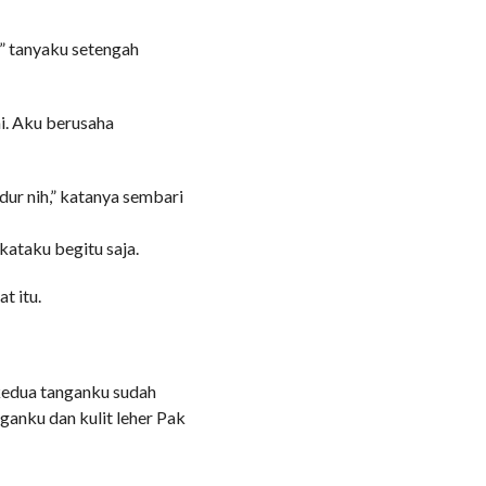
?” tanyaku setengah
ni. Aku berusaha
tidur nih,” katanya sembari
 kataku begitu saja.
t itu.
kedua tanganku sudah
ganku dan kulit leher Pak