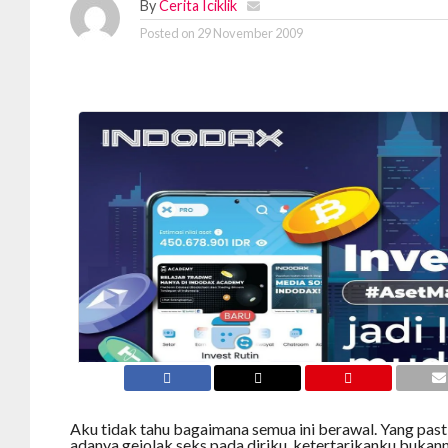
By
Cerita Iciklik
Posted on
29 November 2009
Aku tidak tahu bagaimana semua ini berawal. Yang past
adanya gejolak seks pada diriku, ketertarikanku bukann