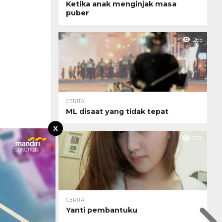
Ketika anak menginjak masa
puber
265
CERITA
ML disaat yang tidak tepat
X
232
CERITA
Yanti pembantuku