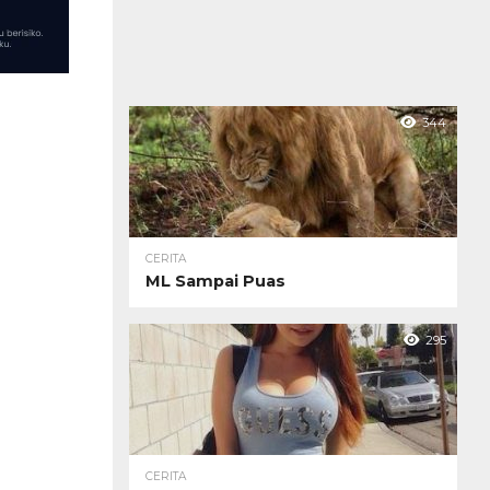
344
CERITA
ML Sampai Puas
295
CERITA