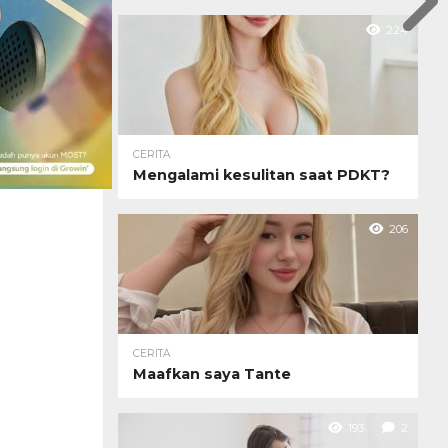
224
CERITA
Mengalami kesulitan saat PDKT?
206
CERITA
Maafkan saya Tante
193
2