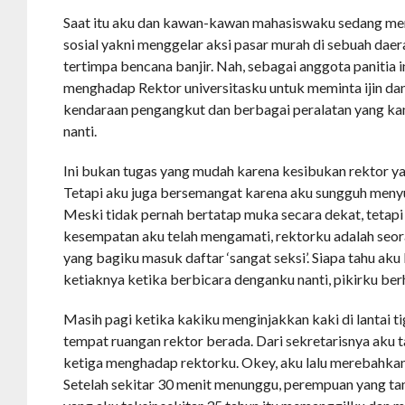
Saat itu aku dan kawan-kawan mahasiswaku sedang me
sosial yakni menggelar aksi pasar murah di sebuah daer
tertimpa bencana banjir. Nah, sebagai anggota panitia i
menghadap Rektor universitasku untuk meminta ijin dan
kendaraan pengangkut dan berbagai peralatan yang kam
nanti.
Ini bukan tugas yang mudah karena kesibukan rektor yan
Tetapi aku juga bersemangat karena aku sungguh menyu
Meski tidak pernah bertatap muka secara dekat, tetapi
kesempatan aku telah mengamati, rektorku adalah seor
yang bagiku masuk daftar ‘sangat seksi’. Siapa tahu aku 
ketiaknya ketika berbicara denganku nanti, pikirku ber
Masih pagi ketika kakiku menginjakkan kaki di lantai t
tempat ruangan rektor berada. Dari sekretarisnya aku 
ketiga menghadap rektorku. Okey, aku lalu merebahkan
Setelah sekitar 30 menit menunggu, perempuan yang ta