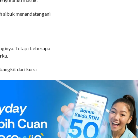
 menyuruhku masuk.
ih sibuk menandatangani
aginya. Tetapi beberapa
rku.
bangkit dari kursi
sosok yang kukagumi itu
. Sungguh membuatku
g, berdasi dan bawahan
dibalik kemeja putihnya,
ngan perutnya yang meski