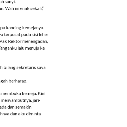
h sunyi.
. Wah ini enak sekali,”
apa kancing kemejanya.
a terpusat pada sisi leher
. Pak Rektor menengadah,
anganku lalu menuju ke
ah bilang sekretaris saya
ngah berharap.
a membuka kemeja. Kini
a menyambutnya, jari-
 dada dan semakin
ihnya dan aku diminta