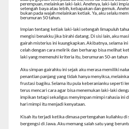
perempuan, melainkan laki-laki. Anehnya, laki-laki impia
setengah baya atau lebih, kebapakan dan gemuk. Anehn
bukan pada wajah melainkan ketiak. Ya, aku selalu mem
berumuran 50 tahun.
Impian tentang ketiak laki-laki setengah limapuluh tah
mengisi benakku jika birahi datang. Di sisi lain, aku mas
gairah misterius ini kuungkapkan. Akibatnya, selama in
celah dengan cara melirik dan berharap bisa melihat keti
laki yang memenuhi kriteria itu, berumuran 50-an tahu
Aku simpan gairahku ini sejak aku merasa memiliki nalu
penantian panjang yang tidak hanya menyiksa, melaink
frustasi bagiku. Selama itu pula keberanianku seperti l
terus mencari cara agar bisa menemukan laki-laki denga
impikan tetapi sekaligus menyimpan mimpi rahasia ini d
hari mimpi itu menjadi kenyataan.
Kisah itu terjadi ketika dimasa pertengahan kuliahku di
bergengsi di Jawa. Aku memang salah satu yang beruntun