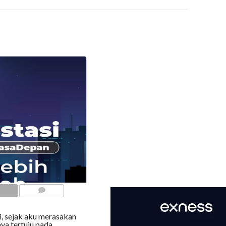
COMMENTS
i, sejak aku merasakan
ya tertuju pada