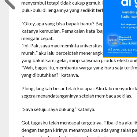
menyembul tetapi tidak cukup gemuk. Lengannya besa
bulu-bulu di lengannya yang sedikit terbuka.
“Okey, apa yang bisa bapak bantu? Bapak sedang tidak 
katanya kemudian. Pemakaian kata ‘bapak’ sungguh m
mengalir cepat.
“Ini, Pak, saya mau meminta universitas membantu kam
murah..” aku lalu berceloteh menerangkan konsep acara
yang bakal kami gelar, mirip salesman produk elektroni
“Wah, bagus itu, membantu warga yang baru saja tertim
yang dibutuhkan?” katanya.
Plong, langkah besar telah kucapai. Aku lalu menyodor
segera menandatanganinya setelah membaca sekilas.
“Saya setuju, saya dukung,” katanya.
Gol, tugasku telah mencapai targetnya. Tiba-tiba aku lih
dengan tangan kirinya, menampakkan ada yang salah pad