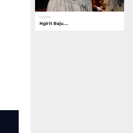
CERITA
Ngirit Baju….