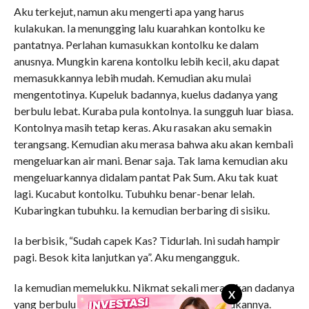
Aku terkejut, namun aku mengerti apa yang harus
kulakukan. Ia menungging lalu kuarahkan kontolku ke
pantatnya. Perlahan kumasukkan kontolku ke dalam
anusnya. Mungkin karena kontolku lebih kecil, aku dapat
memasukkannya lebih mudah. Kemudian aku mulai
mengentotinya. Kupeluk badannya, kuelus dadanya yang
berbulu lebat. Kuraba pula kontolnya. Ia sungguh luar biasa.
Kontolnya masih tetap keras. Aku rasakan aku semakin
terangsang. Kemudian aku merasa bahwa aku akan kembali
mengeluarkan air mani. Benar saja. Tak lama kemudian aku
mengeluarkannya didalam pantat Pak Sum. Aku tak kuat
lagi. Kucabut kontolku. Tubuhku benar-benar lelah.
Kubaringkan tubuhku. Ia kemudian berbaring di sisiku.
Ia berbisik, “Sudah capek Kas? Tidurlah. Ini sudah hampir
pagi. Besok kita lanjutkan ya”. Aku mengangguk.
Ia kemudian memelukku. Nikmat sekali merasakan dadanya
X
yang berbulu lebat. Akupun tertidur dalam pelukannya.