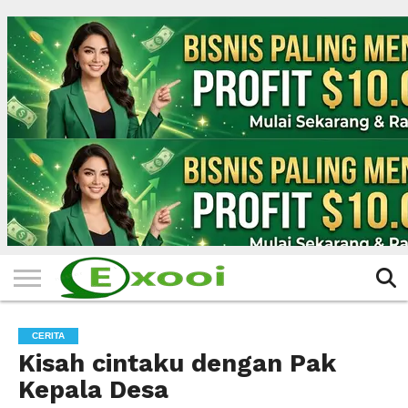
HOME
FILTER
BERITA
BIODATA
CERITA
CERPEN
EKSKLUSIF
FOTO
VIDEO
TIPS
MORE
CERITA
Kisah cintaku dengan Pak
Kepala Desa