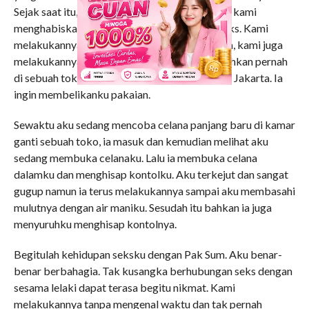
Sejak saat itu, setiap kami bisa berduaan, pasti kami
menghabiskan waktu dengan berhubungan seks. Kami
melakukannya di mana saja. Selain di kamarnya, kami juga
melakukannya di kamar mandi, di mobilnya bahkan pernah
di sebuah toko waktu Pak Sum mengajakku ke Jakarta. Ia
ingin membelikanku pakaian.
Sewaktu aku sedang mencoba celana panjang baru di kamar
ganti sebuah toko, ia masuk dan kemudian melihat aku
sedang membuka celanaku. Lalu ia membuka celana
dalamku dan menghisap kontolku. Aku terkejut dan sangat
gugup namun ia terus melakukannya sampai aku membasahi
mulutnya dengan air maniku. Sesudah itu bahkan ia juga
menyuruhku menghisap kontolnya.
Begitulah kehidupan seksku dengan Pak Sum. Aku benar-
benar berbahagia. Tak kusangka berhubungan seks dengan
sesama lelaki dapat terasa begitu nikmat. Kami
melakukannya tanpa mengenal waktu dan tak pernah