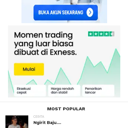
MOST POPULAR
CERITA
Ngirit Baju….