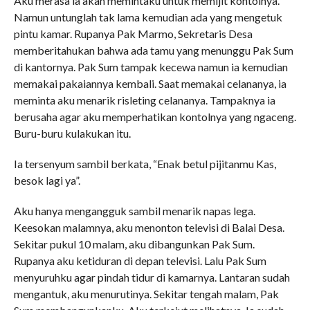
Aku merasa ia akan memintaku untuk memijit kontolnya.
Namun untunglah tak lama kemudian ada yang mengetuk
pintu kamar. Rupanya Pak Marmo, Sekretaris Desa
memberitahukan bahwa ada tamu yang menunggu Pak Sum
di kantornya. Pak Sum tampak kecewa namun ia kemudian
memakai pakaiannya kembali. Saat memakai celananya, ia
meminta aku menarik risleting celananya. Tampaknya ia
berusaha agar aku memperhatikan kontolnya yang ngaceng.
Buru-buru kulakukan itu.
Ia tersenyum sambil berkata, “Enak betul pijitanmu Kas,
besok lagi ya”.
Aku hanya mengangguk sambil menarik napas lega.
Keesokan malamnya, aku menonton televisi di Balai Desa.
Sekitar pukul 10 malam, aku dibangunkan Pak Sum.
Rupanya aku ketiduran di depan televisi. Lalu Pak Sum
menyuruhku agar pindah tidur di kamarnya. Lantaran sudah
mengantuk, aku menurutinya. Sekitar tengah malam, Pak