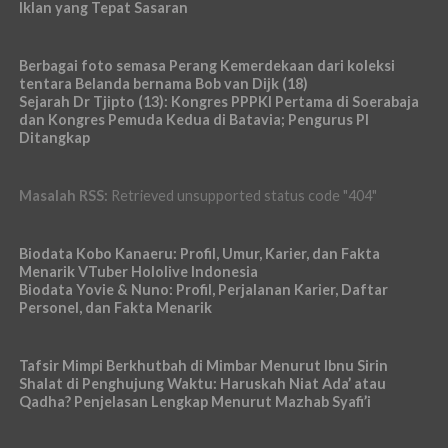
Iklan yang Tepat Sasaran
Berbagai foto semasa Perang Kemerdekaan dari koleksi
tentara Belanda bernama Bob van Dijk (18)
Sejarah Dr Tjipto (13): Kongres PPPKI Pertama di Soerabaja
dan Kongres Pemuda Kedua di Batavia; Pengurus PI
Ditangkap
Masalah RSS:
Retrieved unsupported status code "404"
Biodata Kobo Kanaeru: Profil, Umur, Karier, dan Fakta
Menarik VTuber Hololive Indonesia
Biodata Yovie & Nuno: Profil, Perjalanan Karier, Daftar
Personel, dan Fakta Menarik
Tafsir Mimpi Berkhutbah di Mimbar Menurut Ibnu Sirin
Shalat di Penghujung Waktu: Haruskah Niat Ada’ atau
Qadha? Penjelasan Lengkap Menurut Mazhab Syafi’i